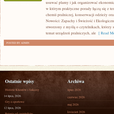
usuwać plamy i jak organizować ekonomicz
PRANIE
ZOSTAŁA WYŁĄCZONA
w którym praktyczne porady łączą się z tem
chemii pralniczej, konserwacji odzieży ora
Nowości: Zapachy i Świeżość i Ekologiczne
stworzony z myślą o czytelnikach, którzy s
temat urządzeń pralniczych, ale
[ Read Mo
POSTED BY ADMIN
Ostatnie wpisy
Archiwa
Historie Klientów i Sukcesy
lipiec 2026
14 lipca, 2026
czerwiec 2026
Gry e-sportowe
maj 2026
12 lipca, 2026
kwiecień 2026
Pytania od czytelników