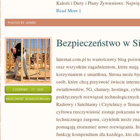
Kalorii i Diety i Plany Żywieniowe. Najwięk
Read More ]
POSTED BY ADMIN
Bezpieczeństwo w Si
Internat.com.pl to wartościowy blog poś
oraz wszystkim zagadnieniom, które mają
korzystaniem z smartfona. Strona może b
osób, które chcą przyswoić świecie intern
światłowodów, 5G, chmury, hostingu, cyb
CZERWIEC - 17 - 2026
praktycznych rozwiązań technologicznych. 
BEZPIECZEŃSTWO
MOŻLIWOŚĆ KOMENTOWANIA
Radiowy i Satelitarny i Czytelnicy o Tema
W
ZOSTAŁA WYŁĄCZONA
cyfrowa rzeczywistość zostaje pokazana w
SIECI
technicznego żargonu, czytelnik może znal
pomagają zrozumieć nowe rozwiązania. In
funkcję kompendium dla każdego, kto chce