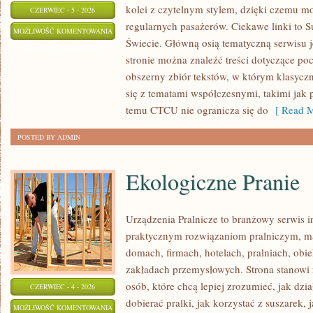
kolei z czytelnym stylem, dzięki czemu m
CZERWIEC - 5 - 2026
regularnych pasażerów. Ciekawe linki to S
KOLEJ
MOŻLIWOŚĆ KOMENTOWANIA
Świecie. Główną osią tematyczną serwisu 
W
ZOSTAŁA WYŁĄCZONA
stronie można znaleźć treści dotyczące po
EUROPIE
obszerny zbiór tekstów, w którym klasyczn
się z tematami współczesnymi, takimi jak 
temu CTCU nie ogranicza się do
[ Read M
POSTED BY ADMIN
Ekologiczne Pranie
Urządzenia Pralnicze to branżowy serwis 
praktycznym rozwiązaniom pralniczym,
domach, firmach, hotelach, pralniach, obi
zakładach przemysłowych. Strona stanowi
osób, które chcą lepiej zrozumieć, jak dzi
CZERWIEC - 4 - 2026
dobierać pralki, jak korzystać z suszarek, 
EKOLOGICZNE
MOŻLIWOŚĆ KOMENTOWANIA