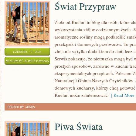
Świat Przypraw
Zioła od Kuchni to blog dla osób, które 
wykorzystania ziół w codziennym życiu. St
aromatyczne rośliny mogą podkreślić smak
przekąsek i domowych przetworów. To pra
zioła nie są tylko dodatkiem do dań, lecz 
CZERWIEC - 7 - 2026
Serwis pokazuje, że pietruszka mogą być
ŚWIAT
MOŻLIWOŚĆ KOMENTOWANIA
prostych sposobów, zarówno w kuchni trady
PRZYPRAW
ZOSTAŁA WYŁĄCZONA
eksperymentalnych przepisach. Polecam Z
Naturalnej i Opinie Naszych Czytelników. 
domowych kucharzy, którzy chcą gotować 
Kuchni może zainteresować
[ Read More 
POSTED BY ADMIN
Piwa Świata