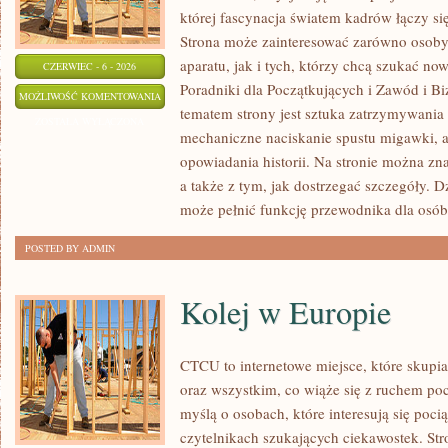
której fascynacja światem kadrów łączy s
Strona może zainteresować zarówno osoby, 
aparatu, jak i tych, którzy chcą szukać now
CZERWIEC - 6 - 2026
Poradniki dla Początkujących i Zawód i B
EDYCJA
MOŻLIWOŚĆ KOMENTOWANIA
tematem strony jest sztuka zatrzymywania 
I
ZOSTAŁA WYŁĄCZONA
mechaniczne naciskanie spustu migawki, a
POSTPRODUKCJA
opowiadania historii. Na stronie można zn
a także z tym, jak dostrzegać szczegóły. 
może pełnić funkcję przewodnika dla osób
POSTED BY ADMIN
Kolej w Europie
CTCU to internetowe miejsce, które skupi
oraz wszystkim, co wiąże się z ruchem po
myślą o osobach, które interesują się poci
czytelnikach szukających ciekawostek. St