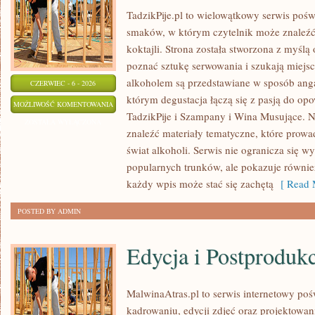
TadzikPije.pl to wielowątkowy serwis poś
smaków, w którym czytelnik może znaleźć 
koktajli. Strona została stworzona z myślą 
poznać sztukę serwowania i szukają miejsc
alkoholem są przedstawiane w sposób anga
CZERWIEC - 6 - 2026
którym degustacja łączą się z pasją do op
PIWA
MOŻLIWOŚĆ KOMENTOWANIA
TadzikPije i Szampany i Wina Musujące. N
ŚWIATA
ZOSTAŁA WYŁĄCZONA
znaleźć materiały tematyczne, które prowa
świat alkoholi. Serwis nie ogranicza się w
popularnych trunków, ale pokazuje równi
każdy wpis może stać się zachętą
[ Read 
POSTED BY ADMIN
Edycja i Postproduk
MalwinaAtras.pl to serwis internetowy p
kadrowaniu, edycji zdjęć oraz projektowan