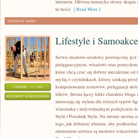
internetu. Główna tematyka strony skupia s
tu treści
[ Read More ]
POSTED BY ADMIN
Lifestyle i Samoakce
Serwis modowo-urodowy poświęcony jest u
pielęgnacyjnym, wizażowi oraz pomysłom 
które chcą czuć się dobrze niezależnie od 
myślą o czytelnikach, którzy szukają pros
komponowania zestawów, pielęgnacji skór
CZERWIEC - 15 - 2026
trików. Strona łączy lekki charakter bloga
LIFESTYLE
MOŻLIWOŚĆ KOMENTOWANIA
interesują się stylem dla różnych typów 
I
ZOSTAŁA WYŁĄCZONA
wizerunku i indywidualnym podejściem d
SAMOAKCEPTACJA
Stylu i Poradnik Stylu. Na stronie można z
tego, jak dobierać ubrania, aby podkreśla
elementem serwisu są modowe wskazówki, 