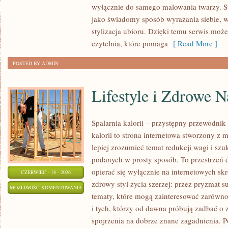
wyłącznie do samego malowania twarzy. St
WIZAŻYSTÓW
jako świadomy sposób wyrażania siebie, 
stylizacja ubioru. Dzięki temu serwis moż
czytelnia, które pomaga
[ Read More ]
POSTED BY ADMIN
Lifestyle i Zdrowe 
Spalarnia kalorii – przystępny przewodnik 
kalorii to strona internetowa stworzony z 
lepiej zrozumieć temat redukcji wagi i szu
podanych w prosty sposób. To przestrzeń d
opierać się wyłącznie na internetowych skr
CZERWIEC - 18 - 2026
zdrowy styl życia szerzej: przez pryzmat s
LIFESTYLE
MOŻLIWOŚĆ KOMENTOWANIA
tematy, które mogą zainteresować zarówno
I
ZOSTAŁA WYŁĄCZONA
i tych, którzy od dawna próbują zadbać o 
ZDROWE
spojrzenia na dobrze znane zagadnienia. 
NAWYKI