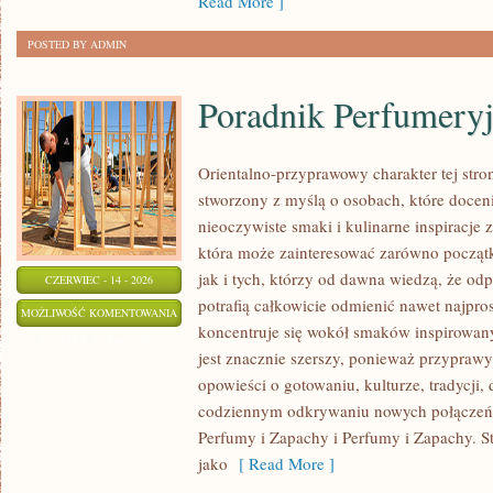
Read More ]
POSTED BY ADMIN
Poradnik Perfumery
Orientalno-przyprawowy charakter tej stron
stworzony z myślą o osobach, które docen
nieoczywiste smaki i kulinarne inspiracje z
która może zainteresować zarówno począt
jak i tych, którzy od dawna wiedzą, że o
CZERWIEC - 14 - 2026
potrafią całkowicie odmienić nawet najpro
PORADNIK
MOŻLIWOŚĆ KOMENTOWANIA
koncentruje się wokół smaków inspirowany
PERFUMERYJNY
ZOSTAŁA WYŁĄCZONA
jest znacznie szerszy, ponieważ przyprawy
opowieści o gotowaniu, kulturze, tradycj
codziennym odkrywaniu nowych połącze
Perfumy i Zapachy i Perfumy i Zapachy. S
jako
[ Read More ]