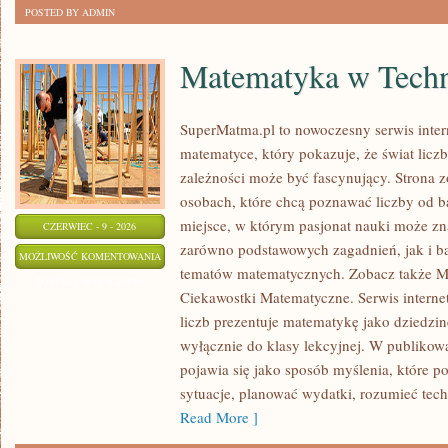
POSTED BY ADMIN
Matematyka w Techn
SuperMatma.pl to nowoczesny serwis inte
matematyce, który pokazuje, że świat licz
zależności może być fascynujący. Strona z
osobach, które chcą poznawać liczby od ba
miejsce, w którym pasjonat nauki może zn
CZERWIEC - 9 - 2026
zarówno podstawowych zagadnień, jak i b
MATEMATYKA
MOŻLIWOŚĆ KOMENTOWANIA
tematów matematycznych. Zobacz także M
W
ZOSTAŁA WYŁĄCZONA
Ciekawostki Matematyczne. Serwis interne
TECHNOLOGII
liczb prezentuje matematykę jako dziedzinę
I
wyłącznie do klasy lekcyjnej. W publiko
NAUCE
pojawia się jako sposób myślenia, które 
sytuacje, planować wydatki, rozumieć tech
Read More ]