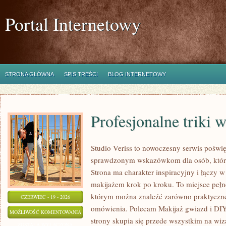
Portal Internetowy
STRONA GŁÓWNA
SPIS TREŚCI
BLOG INTERNETOWY
Profesjonalne triki 
Studio Veriss to nowoczesny serwis poświę
sprawdzonym wskazówkom dla osób, które
Strona ma charakter inspiracyjny i łączy 
makijażem krok po kroku. To miejsce pełne
którym można znaleźć zarówno praktyczne a
CZERWIEC - 19 - 2026
omówienia. Polecam Makijaż gwiazd i DIY
PROFESJONALNE
MOŻLIWOŚĆ KOMENTOWANIA
strony skupia się przede wszystkim na wiza
TRIKI
ZOSTAŁA WYŁĄCZONA