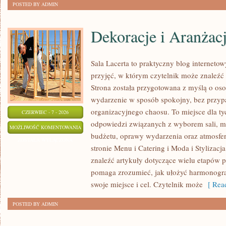
POSTED BY ADMIN
Dekoracje i Aranżac
Sala Lacerta to praktyczny blog internet
przyjęć, w którym czytelnik może znaleźć
Strona została przygotowana z myślą o os
wydarzenie w sposób spokojny, bez przyp
organizacyjnego chaosu. To miejsce dla ty
CZERWIEC - 7 - 2026
odpowiedzi związanych z wyborem sali, men
DEKORACJE
MOŻLIWOŚĆ KOMENTOWANIA
budżetu, oprawy wydarzenia oraz atmosfer
I
ZOSTAŁA WYŁĄCZONA
stronie Menu i Catering i Moda i Stylizacj
ARANŻACJE
znaleźć artykuły dotyczące wielu etapów p
pomaga zrozumieć, jak ułożyć harmonogr
swoje miejsce i cel. Czytelnik może
[ Read
POSTED BY ADMIN