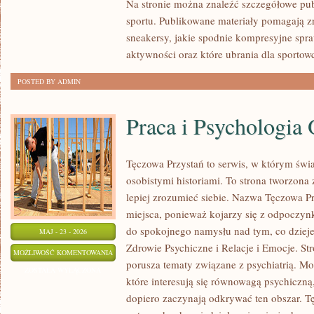
Na stronie można znaleźć szczegółowe pu
sportu. Publikowane materiały pomagają z
sneakersy, jakie spodnie kompresyjne spr
aktywności oraz które ubrania dla sportow
POSTED BY ADMIN
Praca i Psychologia 
Tęczowa Przystań to serwis, w którym świa
osobistymi historiami. To strona tworzona
lepiej zrozumieć siebie. Nazwa Tęczowa Pr
miejsca, ponieważ kojarzy się z odpoczyn
do spokojnego namysłu nad tym, co dzieje
MAJ - 23 - 2026
Zdrowie Psychiczne i Relacje i Emocje. Str
PRACA
MOŻLIWOŚĆ KOMENTOWANIA
porusza tematy związane z psychiatrią. Moż
I
ZOSTAŁA WYŁĄCZONA
które interesują się równowagą psychiczną,
PSYCHOLOGIA
dopiero zaczynają odkrywać ten obszar. T
ORGANIZACJI