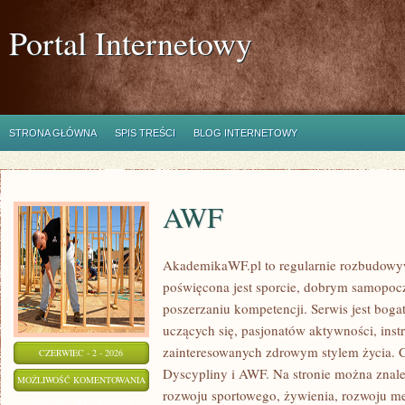
Portal Internetowy
STRONA GŁÓWNA
SPIS TREŚCI
BLOG INTERNETOWY
AWF
AkademikaWF.pl to regularnie rozbudowyw
poświęcona jest sporcie, dobrym samopocz
poszerzaniu kompetencji. Serwis jest bogat
uczących się, pasjonatów aktywności, ins
zainteresowanych zdrowym stylem życia. C
CZERWIEC - 2 - 2026
Dyscypliny i AWF. Na stronie można znale
AWF
MOŻLIWOŚĆ KOMENTOWANIA
rozwoju sportowego, żywienia, rozwoju men
ZOSTAŁA WYŁĄCZONA