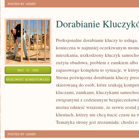
POSTED BY ADMIN
Dorabianie Kluczyk
Profesjonalne dorabianie kluczy to usługa,
konieczna w najmniej oczekiwanym mome
mieszkania, uszkodzony kluczyk samochodo
zużyta obudowa, problem z zamkiem albo
zapasowego kompletu to sytuacje, w któryc
MAJ - 21 - 2026
Strona poświęcona dorabianiu kluczy preze
DORABIANIE
MOŻLIWOŚĆ KOMENTOWANIA
skierowaną do osób, które szukają kompet
KLUCZYKÓW
ZOSTAŁA WYŁĄCZONA
kluczami, zamkami, kluczykami samocho
związanymi z codziennym bezpieczeństwem
można odnieść wrażenie, że serwis został
klientach, którzy nie chcą tracić czasu na
Tematyka strony jest zrozumiała: chodzi o
POSTED BY ADMIN