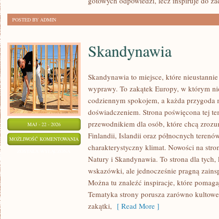
gotowych odpowiedzi, lecz inspiruje do z
POSTED BY ADMIN
Skandynawia
Skandynawia to miejsce, które nieustannie
wyprawy. To zakątek Europy, w którym ni
codziennym spokojem, a każda przygoda 
doświadczeniem. Strona poświęcona tej te
przewodnikiem dla osób, które chcą zrozu
MAJ - 22 - 2026
Finlandii, Islandii oraz północnych terenó
SKANDYNAWIA
MOŻLIWOŚĆ KOMENTOWANIA
charakterystyczny klimat. Nowości na stron
ZOSTAŁA WYŁĄCZONA
Natury i Skandynawia. To strona dla tych, 
wskazówki, ale jednocześnie pragną zainsp
Można tu znaleźć inspiracje, które pomaga
Tematyka strony porusza zarówno kultowe t
zakątki,
[ Read More ]