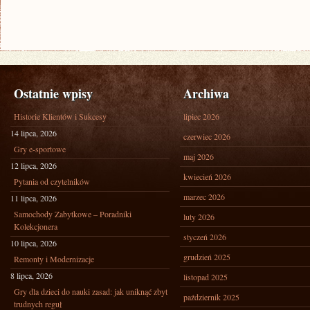
Ostatnie wpisy
Archiwa
Historie Klientów i Sukcesy
lipiec 2026
14 lipca, 2026
czerwiec 2026
Gry e-sportowe
maj 2026
12 lipca, 2026
kwiecień 2026
Pytania od czytelników
marzec 2026
11 lipca, 2026
Samochody Zabytkowe – Poradniki
luty 2026
Kolekcjonera
styczeń 2026
10 lipca, 2026
grudzień 2025
Remonty i Modernizacje
8 lipca, 2026
listopad 2025
Gry dla dzieci do nauki zasad: jak uniknąć zbyt
październik 2025
trudnych reguł