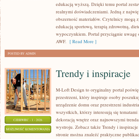
edukacją wyższą. Dzięki temu portal zest
realnymi doświadczeniami. Jedną z najwięk
obszerność materiałów. Czytelnicy mogą z
edukacją sportową, terapią zdrowotną, die
wypoczynkiem. Portal przyciągnie uwagę o
AWF.
[ Read More ]
POSTED BY ADMIN
Trendy i inspiracje
M-Loft Design to oryginalny portal poświ
przestrzeni, który inspiruje osoby poszu
urządzenie domu oraz przestrzeni industria
wszystkich, którzy interesują się tematam
dekoracją wnętrz oraz najnowszymi trenda
CZERWIEC - 1 - 2026
wystroju. Zobacz także Trendy i inspiracje
TRENDY
MOŻLIWOŚĆ KOMENTOWANIA
stronie można znaleźć praktyczne publika
I
ZOSTAŁA WYŁĄCZONA