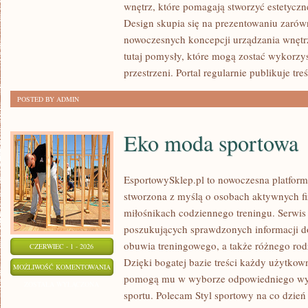
wnętrz, które pomagają stworzyć estetyczn
INSPIRACJE
Design skupia się na prezentowaniu zarów
nowoczesnych koncepcji urządzania wnętr
tutaj pomysły, które mogą zostać wykorzy
przestrzeni. Portal regularnie publikuje treś
POSTED BY ADMIN
Eko moda sportowa
EsportowySklep.pl to nowoczesna platforma
stworzona z myślą o osobach aktywnych fi
miłośnikach codziennego treningu. Serwis 
poszukujących sprawdzonych informacji d
obuwia treningowego, a także różnego ro
CZERWIEC - 1 - 2026
Dzięki bogatej bazie treści każdy użytkow
EKO
MOŻLIWOŚĆ KOMENTOWANIA
pomogą mu w wyborze odpowiedniego wyp
MODA
ZOSTAŁA WYŁĄCZONA
sportu. Polecam Styl sportowy na co dzień 
SPORTOWA