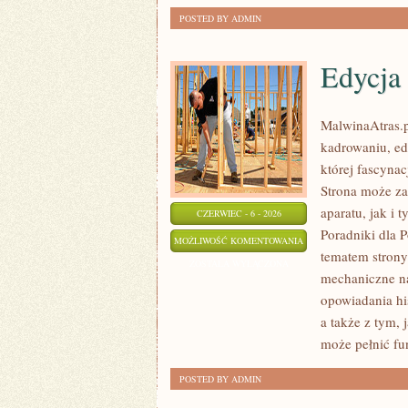
POSTED BY ADMIN
Edycja 
MalwinaAtras.
kadrowaniu, ed
której fascyna
Strona może za
aparatu, jak i 
CZERWIEC - 6 - 2026
Poradniki dla 
EDYCJA
MOŻLIWOŚĆ KOMENTOWANIA
tematem strony
I
ZOSTAŁA WYŁĄCZONA
mechaniczne na
POSTPRODUKCJA
opowiadania his
a także z tym,
może pełnić fu
POSTED BY ADMIN