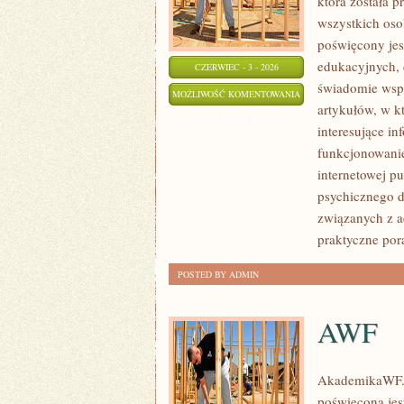
która została 
wszystkich oso
poświęcony jes
edukacyjnych, 
CZERWIEC - 3 - 2026
świadomie wspi
ROZWÓJ
MOŻLIWOŚĆ KOMENTOWANIA
artykułów, w k
DZIECKA
ZOSTAŁA WYŁĄCZONA
interesujące i
funkcjonowanie
internetowej p
psychicznego d
związanych z a
praktyczne po
POSTED BY ADMIN
AWF
AkademikaWF.pl
poświęcona jes