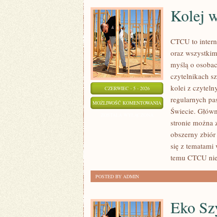
Kolej 
CTCU to intern
oraz wszystkim
myślą o osobach
czytelnikach s
kolei z czytel
CZERWIEC - 5 - 2026
regularnych pa
KOLEJ
MOŻLIWOŚĆ KOMENTOWANIA
Świecie. Główn
W
ZOSTAŁA WYŁĄCZONA
stronie można 
EUROPIE
obszerny zbiór
się z tematami
temu CTCU nie 
POSTED BY ADMIN
Eko Szy