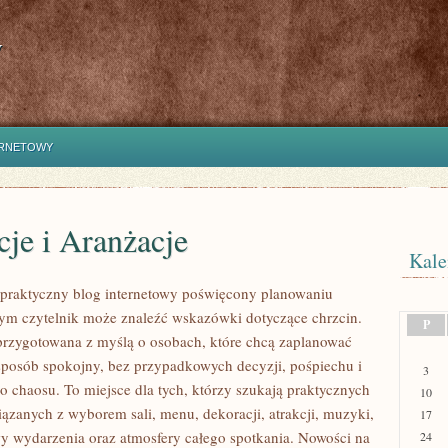
y
ERNETOWY
je i Aranżacje
Kale
o praktyczny blog internetowy poświęcony planowaniu
rym czytelnik może znaleźć wskazówki dotyczące chrzcin.
P
 przygotowana z myślą o osobach, które chcą zaplanować
posób spokojny, bez przypadkowych decyzji, pośpiechu i
3
o chaosu. To miejsce dla tych, którzy szukają praktycznych
10
ązanych z wyborem sali, menu, dekoracji, atrakcji, muzyki,
17
y wydarzenia oraz atmosfery całego spotkania. Nowości na
24