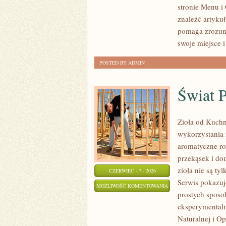
stronie Menu i 
ARANŻACJE
znaleźć artyku
pomaga zrozum
swoje miejsce i
POSTED BY ADMIN
Świat 
Zioła od Kuchn
wykorzystania 
aromatyczne ro
przekąsek i do
zioła nie są ty
CZERWIEC - 7 - 2026
Serwis pokazuj
ŚWIAT
MOŻLIWOŚĆ KOMENTOWANIA
prostych sposo
PRZYPRAW
ZOSTAŁA WYŁĄCZONA
eksperymentaln
Naturalnej i O