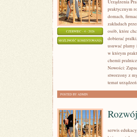
Urządzenia Pra
praktycznym r
domach, firmac
zakładach prze
osób, które chc
CZERWIEC - 4 - 2026
dobierać pralki
EKOLOGICZNE
MOŻLIWOŚĆ KOMENTOWANIA
usuwać plamy i
PRANIE
ZOSTAŁA WYŁĄCZONA
w którym prakty
chemii pralnicz
Nowości: Zapac
stworzony z myś
temat urządzeń 
POSTED BY ADMIN
Rozwój
serwis edukacy