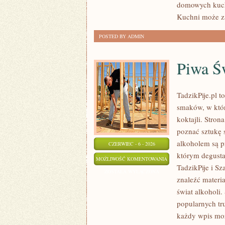
domowych kucha
Kuchni może z
POSTED BY ADMIN
Piwa Ś
TadzikPije.pl 
smaków, w któr
koktajli. Stron
poznać sztukę 
alkoholem są p
CZERWIEC - 6 - 2026
którym degustac
PIWA
MOŻLIWOŚĆ KOMENTOWANIA
TadzikPije i S
ŚWIATA
ZOSTAŁA WYŁĄCZONA
znaleźć materi
świat alkoholi.
popularnych tr
każdy wpis moż