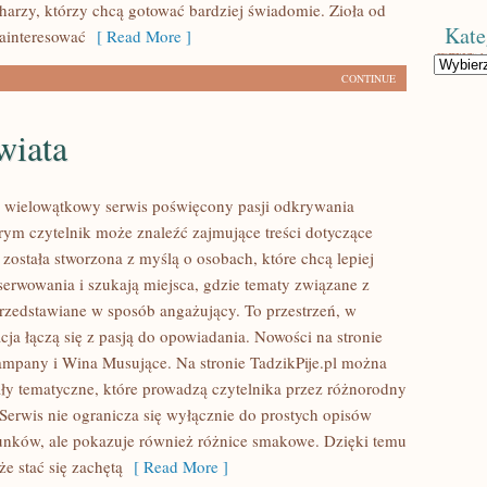
rzy, którzy chcą gotować bardziej świadomie. Zioła od
Kate
ainteresować
[ Read More ]
Kategorie
CONTINUE
wiata
to wielowątkowy serwis poświęcony pasji odkrywania
ym czytelnik może znaleźć zajmujące treści dotyczące
a została stworzona z myślą o osobach, które chcą lepiej
serwowania i szukają miejsca, gdzie tematy związane z
rzedstawiane w sposób angażujący. To przestrzeń, w
ja łączą się z pasją do opowiadania. Nowości na stronie
zampany i Wina Musujące. Na stronie TadzikPije.pl można
ały tematyczne, które prowadzą czytelnika przez różnorodny
 Serwis nie ogranicza się wyłącznie do prostych opisów
unków, ale pokazuje również różnice smakowe. Dzięki temu
e stać się zachętą
[ Read More ]