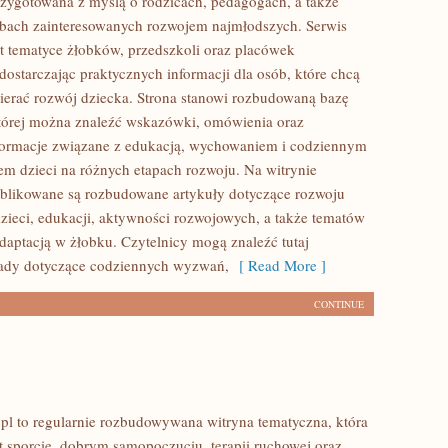
przygotowana z myślą o rodzicach, pedagogach, a także
bach zainteresowanych rozwojem najmłodszych. Serwis
t tematyce żłobków, przedszkoli oraz placówek
dostarczając praktycznych informacji dla osób, które chcą
erać rozwój dziecka. Strona stanowi rozbudowaną bazę
tórej można znaleźć wskazówki, omówienia oraz
nformacje związane z edukacją, wychowaniem i codziennym
m dzieci na różnych etapach rozwoju. Na witrynie
ublikowane są rozbudowane artykuły dotyczące rozwoju
zieci, edukacji, aktywności rozwojowych, a także tematów
daptacją w żłobku. Czytelnicy mogą znaleźć tutaj
rady dotyczące codziennych wyzwań,
[ Read More ]
CONTINUE
 to regularnie rozbudowywana witryna tematyczna, która
t sporcie, dobrym samopoczuciu, terapii ruchowej oraz