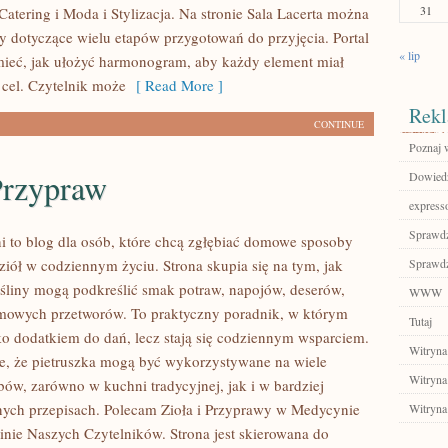
31
Catering i Moda i Stylizacja. Na stronie Sala Lacerta można
ły dotyczące wielu etapów przygotowań do przyjęcia. Portal
« lip
ieć, jak ułożyć harmonogram, aby każdy element miał
 cel. Czytelnik może
[ Read More ]
Rekl
CONTINUE
Poznaj 
Przypraw
Dowiedz 
express
Sprawdź
i to blog dla osób, które chcą zgłębiać domowe sposoby
ziół w codziennym życiu. Strona skupia się na tym, jak
Sprawdź
śliny mogą podkreślić smak potraw, napojów, deserów,
WWW
mowych przetworów. To praktyczny poradnik, w którym
Tutaj
lko dodatkiem do dań, lecz stają się codziennym wsparciem.
Witryna
e, że pietruszka mogą być wykorzystywane na wiele
Witryna
bów, zarówno w kuchni tradycyjnej, jak i w bardziej
ych przepisach. Polecam Zioła i Przyprawy w Medycynie
Witryna
pinie Naszych Czytelników. Strona jest skierowana do