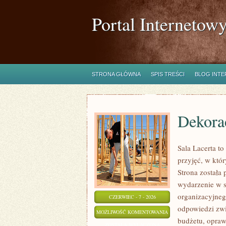
Portal Internetow
STRONA GŁÓWNA
SPIS TREŚCI
BLOG INT
Dekorac
Sala Lacerta t
przyjęć, w któ
Strona została
wydarzenie w s
organizacyjneg
CZERWIEC - 7 - 2026
odpowiedzi zwi
DEKORACJE
MOŻLIWOŚĆ KOMENTOWANIA
budżetu, opraw
I
ZOSTAŁA WYŁĄCZONA