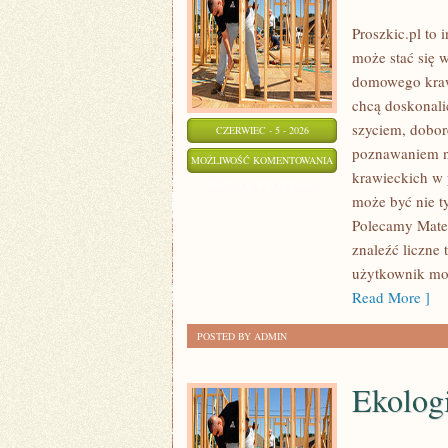
Proszkic.pl to 
może stać się 
domowego krawi
chcą doskonalić
szyciem, dobor
CZERWIEC - 5 - 2026
poznawaniem n
EKO
MOŻLIWOŚĆ KOMENTOWANIA
krawieckich w p
SZYCIE
ZOSTAŁA WYŁĄCZONA
może być nie t
I
Polecamy Mater
ZERO
znaleźć liczne 
WASTE
użytkownik moż
Read More ]
POSTED BY ADMIN
Ekolog