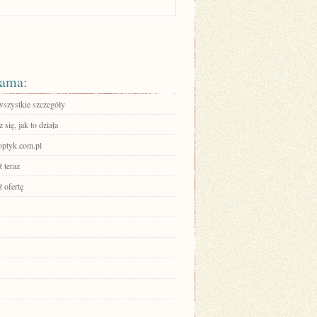
ama:
wszystkie szczegóły
się, jak to działa
optyk.com.pl
 teraz
 ofertę