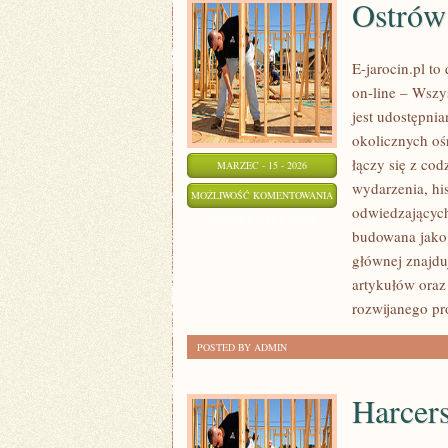
Ostrów
E-jarocin.pl t
on-line – Wszys
jest udostępnia
okolicznych oś
łączy się z cod
MARZEC - 15 - 2026
wydarzenia, hi
OSTRÓW
MOŻLIWOŚĆ KOMENTOWANIA
odwiedzających.
WIELKOPOLSKI
ZOSTAŁA WYŁĄCZONA
budowana jako
głównej znajduj
artykułów oraz
rozwijanego pr
POSTED BY ADMIN
Harcer