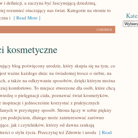
i definicji, a zaczyna być fascynującą dziedziną,
ej rozumieć otaczający nas świat. Kategorie na stronie to
Kate
zna i
[ Read More ]
Kategorie
CONTINUE
i kosmetyczne
rujący blog poświęcony urodzie, który skupia się na tym, co
jest ważne każdego dnia: na świadomej trosce o siebie, na
ch, a także na odkrywaniu sposobów, dzięki którym można
dziej komfortowo. To miejsce stworzone dla osób, które chcą
 wiedzę o pielęgnacji ciała, poznawać świat kosmetyków,
e inspiracje i jednocześnie korzystać z praktycznych
nych w przystępny sposób. Strona łączy w sobie piękny
znym podejściem, dlatego może zainteresować zarówno
jące, jak i czytelników, którzy od dawna szukają
reści o stylu życia. Przeczytaj też Zdrowie i uroda
[ Read