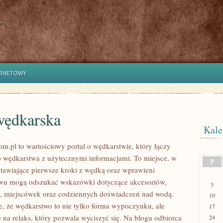
y
ERNETOWY
wędkarska
Kale
m.pl to wartościowy portal o wędkarstwie, który łączy
 wędkarstwa z użytecznymi informacjami. To miejsce, w
P
tawiające pierwsze kroki z wędką oraz wprawieni
owu mogą odszukać wskazówki dotyczące akcesoriów,
3
, miejscówek oraz codziennych doświadczeń nad wodą.
10
e, że wędkarstwo to nie tylko forma wypoczynku, ale
17
 na relaks, który pozwala wyciszyć się. Na blogu odbiorca
24