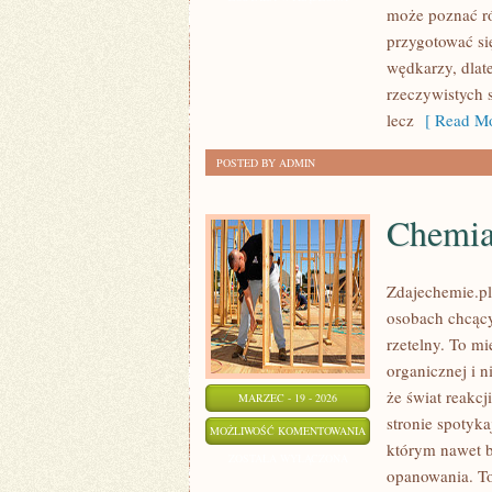
może poznać róż
przygotować si
wędkarzy, dlat
rzeczywistych 
lecz
[ Read Mo
POSTED BY ADMIN
Chemi
Zdajechemie.pl
osobach chcący
rzetelny. To mi
organicznej i n
że świat reakcj
MARZEC - 19 - 2026
stronie spotyka
CHEMIA
MOŻLIWOŚĆ KOMENTOWANIA
którym nawet ba
DIY
ZOSTAŁA WYŁĄCZONA
opanowania. To