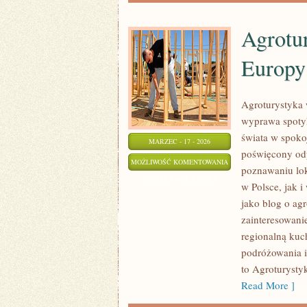
Agrotu
Europy
Agroturystyka 
wyprawa spotyka
świata w spoko
MARZEC - 17 - 2026
poświęcony od
AGROTURYSTYKA
MOŻLIWOŚĆ KOMENTOWANIA
poznawaniu lok
W
ZOSTAŁA WYŁĄCZONA
w Polsce, jak 
SERCU
jako blog o agr
WINNIC
zainteresowan
EUROPY
regionalną kuc
podróżowania i
to Agroturysty
Read More ]