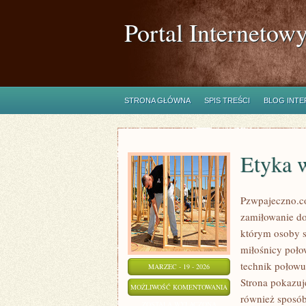
Portal Internetow
STRONA GŁÓWNA
SPIS TREŚCI
BLOG INT
Etyka 
Pzwpajeczno.co
zamiłowanie do
którym osoby s
miłośnicy poł
technik połowu
MARZEC - 19 - 2026
Strona pokazuj
ETYKA
MOŻLIWOŚĆ KOMENTOWANIA
również sposób
WĘDKARSKA
ZOSTAŁA WYŁĄCZONA