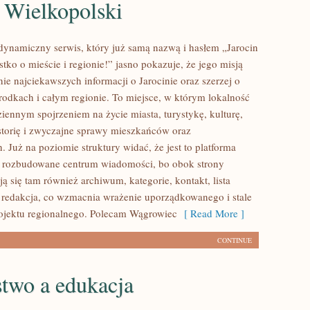
 Wielkopolski
o dynamiczny serwis, który już samą nazwą i hasłem „Jarocin
tko o mieście i regionie!” jasno pokazuje, że jego misją
nie najciekawszych informacji o Jarocinie oraz szerzej o
rodkach i całym regionie. To miejsce, w którym lokalność
ziennym spojrzeniem na życie miasta, turystykę, kulturę,
storię i zwyczajne sprawy mieszkańców oraz
 Już na poziomie struktury widać, że jest to platforma
 rozbudowane centrum wiadomości, bo obok strony
ą się tam również archiwum, kategorie, kontakt, lista
 redakcja, co wzmacnia wrażenie uporządkowanego i stale
ojektu regionalnego. Polecam Wągrowiec
[ Read More ]
CONTINUE
stwo a edukacja