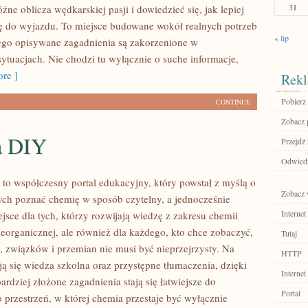
31
ne oblicza wędkarskiej pasji i dowiedzieć się, jak lepiej
ę do wyjazdu. To miejsce budowane wokół realnych potrzeb
« lip
ego opisywane zagadnienia są zakorzenione w
sytuacjach. Nie chodzi tu wyłącznie o suche informacje,
re ]
Rekl
Pobierz
CONTINUE
Zobacz p
a DIY
Przejdź 
Odwiedź
 to współczesny portal edukacyjny, który powstał z myślą o
Zobacz 
ch poznać chemię w sposób czytelny, a jednocześnie
Internet
ejsce dla tych, którzy rozwijają wiedzę z zakresu chemii
ieorganicznej, ale również dla każdego, kto chce zobaczyć,
Tutaj
i, związków i przemian nie musi być nieprzejrzysty. Na
HTTP
ją się wiedza szkolna oraz przystępne tłumaczenia, dzięki
Internet
rdziej złożone zagadnienia stają się łatwiejsze do
Portal
 przestrzeń, w której chemia przestaje być wyłącznie