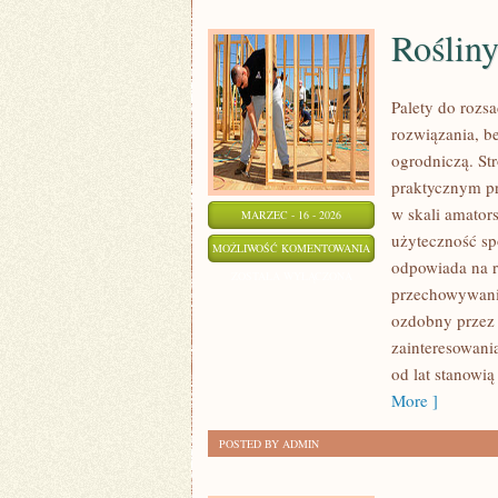
Roślin
Palety do rozs
rozwiązania, b
ogrodniczą. St
praktycznym pr
w skali amators
MARZEC - 16 - 2026
użyteczność sp
ROŚLINY
MOŻLIWOŚĆ KOMENTOWANIA
odpowiada na r
OZDOBNE
ZOSTAŁA WYŁĄCZONA
przechowywanie
ozdobny przez 
zainteresowani
od lat stanowi
More ]
POSTED BY ADMIN