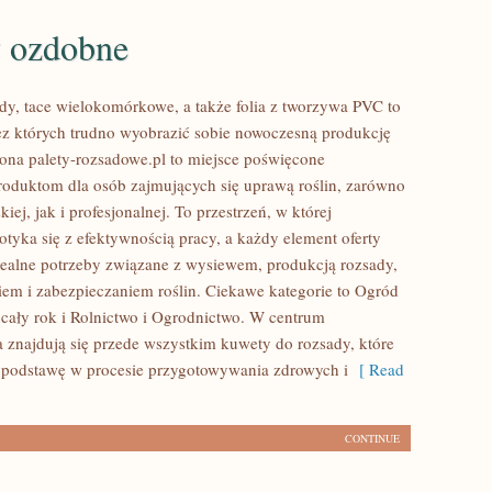
y ozdobne
ady, tace wielokomórkowe, a także folia z tworzywa PVC to
ez których trudno wyobrazić sobie nowoczesną produkcję
rona palety-rozsadowe.pl to miejsce poświęcone
oduktom dla osób zajmujących się uprawą roślin, zarówno
kiej, jak i profesjonalnej. To przestrzeń, w której
otyka się z efektywnością pracy, a każdy element oferty
ealne potrzeby związane z wysiewem, produkcją rozsady,
m i zabezpieczaniem roślin. Ciekawe kategorie to Ogród
cały rok i Rolnictwo i Ogrodnictwo. W centrum
a znajdują się przede wszystkim kuwety do rozsady, które
ą podstawę w procesie przygotowywania zdrowych i
[ Read
CONTINUE