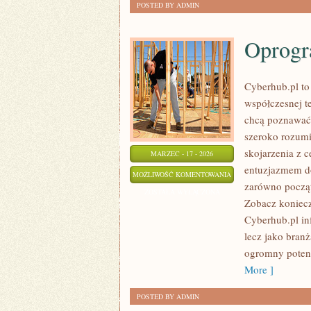
POSTED BY ADMIN
Oprogr
Cyberhub.pl to
współczesnej te
chcą poznawać 
szeroko rozumi
skojarzenia z 
MARZEC - 17 - 2026
entuzjazmem do
OPROGRAMOWANIE
MOŻLIWOŚĆ KOMENTOWANIA
zarówno począt
ZOSTAŁA WYŁĄCZONA
Zobacz koniecz
Cyberhub.pl in
lecz jako bran
ogromny potenc
More ]
POSTED BY ADMIN