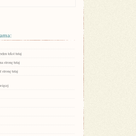
ama:
ełen tekst tutaj
na stronę tutaj
 stronę tutaj
więcej