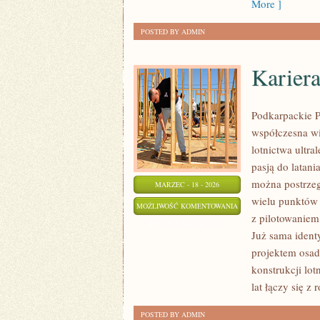
More ]
POSTED BY ADMIN
Kariera
Podkarpackie P
współczesna wi
lotnictwa ultra
pasją do latani
można postrzeg
MARZEC - 18 - 2026
wielu punktów 
KARIERA
MOŻLIWOŚĆ KOMENTOWANIA
z pilotowaniem
W
ZOSTAŁA WYŁĄCZONA
Już sama ident
LOTNICTWIE
projektem osad
konstrukcji lo
lat łączy się z
POSTED BY ADMIN