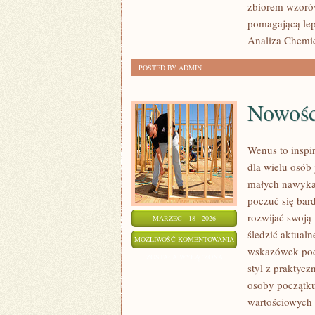
zbiorem wzorów 
pomagającą lepi
Analiza Chemic
POSTED BY ADMIN
Nowośc
Wenus to inspi
dla wielu osób 
małych nawyka
poczuć się bar
rozwijać swoją
MARZEC - 18 - 2026
śledzić aktualn
NOWOŚCI
MOŻLIWOŚĆ KOMENTOWANIA
wskazówek poda
KOSMETYCZNE
ZOSTAŁA WYŁĄCZONA
styl z praktyc
osoby początku
wartościowych t