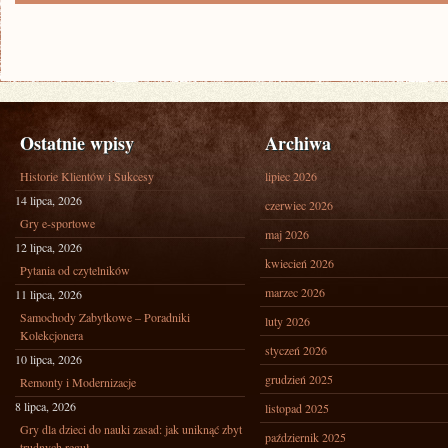
Ostatnie wpisy
Archiwa
Historie Klientów i Sukcesy
lipiec 2026
14 lipca, 2026
czerwiec 2026
Gry e-sportowe
maj 2026
12 lipca, 2026
kwiecień 2026
Pytania od czytelników
marzec 2026
11 lipca, 2026
Samochody Zabytkowe – Poradniki
luty 2026
Kolekcjonera
styczeń 2026
10 lipca, 2026
grudzień 2025
Remonty i Modernizacje
8 lipca, 2026
listopad 2025
Gry dla dzieci do nauki zasad: jak uniknąć zbyt
październik 2025
trudnych reguł