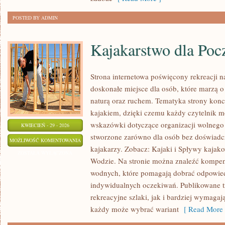
POSTED BY ADMIN
Kajakarstwo dla Poc
Strona internetowa poświęcony rekreacji 
doskonałe miejsce dla osób, które marzą o
naturą oraz ruchem. Tematyka strony konc
kajakiem, dzięki czemu każdy czytelnik m
wskazówki dotyczące organizacji wolnego 
KWIECIEŃ - 29 - 2026
stworzone zarówno dla osób bez doświadc
KAJAKARSTWO
MOŻLIWOŚĆ KOMENTOWANIA
kajakarzy. Zobacz: Kajaki i Spływy kajak
DLA
ZOSTAŁA WYŁĄCZONA
Wodzie. Na stronie można znaleźć kompe
POCZĄTKUJĄCYCH
wodnych, które pomagają dobrać odpowie
indywidualnych oczekiwań. Publikowane t
rekreacyjne szlaki, jak i bardziej wymaga
każdy może wybrać wariant
[ Read More 