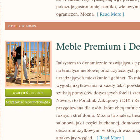
pokazuje gastronomię szeroko, wielowymi
ograniczeń. Można
[ Read More ]
POSTED BY ADMIN
Meble Premium i De
Italsystem to dynamicznie rozwijająca się p
na tematyce meblowej oraz użytecznych p
urządzających mieszkanie i gabinet. To mie
wygodą użytkowania, a każdy tekst powsta
szukają pomysłów dotyczących foteli i sz
KWIECIEŃ - 10 - 2026
Nowości to Poradnik Zakupowy i DIY i Ren
MEBLE
MOŻLIWOŚĆ KOMENTOWANIA
przygotowana dla osób, które chcą trafnie
PREMIUM
ZOSTAŁA WYŁĄCZONA
różnych stref domu. Można tu znaleźć tre
I
salonowi, jak i części kuchennej, domowe
DESIGNERSKIE
obszarom użytkowym, w których ważne są 
atrakcyjny wygląd.
[ Read More ]