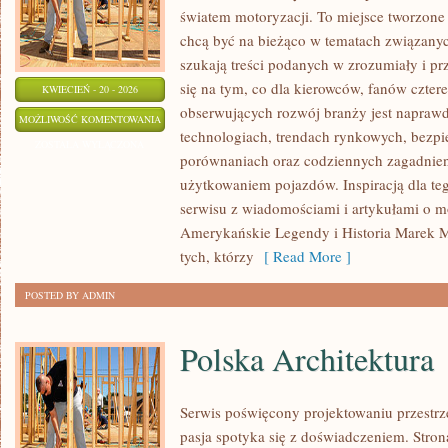
światem motoryzacji. To miejsce tworzone 
chcą być na bieżąco w tematach związanyc
szukają treści podanych w zrozumiały i pr
się na tym, co dla kierowców, fanów czter
KWIECIEŃ - 20 - 2026
obserwujących rozwój branży jest naprawd
ELEKTRYCZNA
MOŻLIWOŚĆ KOMENTOWANIA
technologiach, trendach rynkowych, bezpie
REWOLUCJA
ZOSTAŁA WYŁĄCZONA
porównaniach oraz codziennych zagadnie
użytkowaniem pojazdów. Inspiracją dla tego
serwisu z wiadomościami i artykułami o m
Amerykańskie Legendy i Historia Marek M
tych, którzy
[ Read More ]
POSTED BY ADMIN
Polska Architektura
Serwis poświęcony projektowaniu przestrze
pasja spotyka się z doświadczeniem. Stron