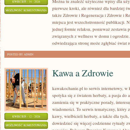
Można tu znaleźć użyteczne wpisy dla uż
KWIECIEŃ - 14 - 2026
pierwsze kroki, ale również dla bardziej
BASENY
MOŻLIWOŚĆ KOMENTOWANIA
także Zdrowie i Regeneracja i Zdrowie i R
DOMOWE
ZOSTAŁA WYŁĄCZONA
miejsca jest wszechstronność publikacji. Ni
I
jednej formie relaksu, ponieważ zestawia 
OGRODOWE
związanych z wellness w domu i ogrodzie.
odwiedzająca stronę może zgłębiać świat r
POSTED BY ADMIN
Kawa a Zdrowie
kawakochanie.pl to serwis internetowy, w
spotyka się z światem herbaty, a pasja d
zamienia się w praktyczne porady, interesu
wiadomości. To serwis tematyczny, który 
kawy, wielbicieli herbaty, a także dla tych
KWIECIEŃ - 12 - 2026
dowiedzieć się więcej codzienne rytuały 
KAWA
MOŻLIWOŚĆ KOMENTOWANIA