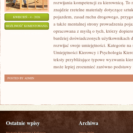
rozwijania kompetencji za kierownicą. To
znajdzie rzetelne materiały dotyczące szt
pojazdem, zasad ruchu drogowego, przygo
KWIECIEŃ - 4 - 2026
a także mentalnej strony prowadzenia poja
JAZDA
MOŻLIWOŚĆ KOMENTOWANIA
opracowana z myślą o tych, którzy dopiero 
W
ZOSTAŁA WYŁĄCZONA
bardziej doświadczonych użytkownikach dr
TRUDNYCH
rozwijać swoje umiejętności. Kategorie na 
WARUNKACH
Umiejętności Kierowcy i Psychologia Kiero
teksty przybliżające typowe wyzwania kie
może lepiej zrozumieć zarówno podstawy
POSTED BY ADMIN
Ostatnie wpisy
Archiwa
Historie Klientów i Sukcesy
lipiec 2026