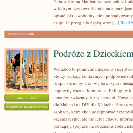
Natura. Strona Madlennn może pełnić funk
I
w którym użytkownik trafia na angażujące 
RĘKODZIEŁO
opisać jako swobodny, ale uporządkowany.
czuje, że przegląda nijaką stronę,
[ Read M
POSTED BY ADMIN
Podróże z Dzieckie
Wallaboo to pomocne miejsce w sieci stwo
którzy szukają konkretnych podpowiedzi 
skupia się na tym, co w pierwszych miesiąc
naprawdę ważne: komforcie. To blog, w k
tematów związanych z spacerami. Nowe ka
MAJ - 2 - 2026
dla Maluszka i DIY dla Malucha. Strona z
PODRÓŻE
MOŻLIWOŚĆ KOMENTOWANIA
osobach, które chcą podejmować przemyśl
Z
ZOSTAŁA WYŁĄCZONA
organizacyjne, ale nie lubią chaosu infor
DZIECKIEM
pomagają spojrzeć na codzienne rodziciels