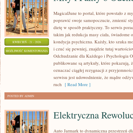
MagicalJune to portal, które powstało z my
poprawić swoje samopoczucie, zmienić styl
dietę w sposób praktyczny. To serwis po
takim jak redukcja masy ciała, świadome o
kondycja psychiczna. Każdy, kto szuka moty
KWIECIEŃ - 21 - 2026
i czuć się pewniej, znajdzie tutaj wartośc
MITY
MOŻLIWOŚĆ KOMENTOWANIA
Odchudzanie dla Każdego i Psychologia O
I
ZOSTAŁA WYŁĄCZONA
publikowane są artykuły, które pokazują, ż
FAKTY
oznaczać ciągłej rezygnacji z przyjemnośc
O
serwisu jest udowodnienie, że mądre odży
ODCHUDZANIU
ruch
[ Read More ]
POSTED BY ADMIN
Elektryczna Rewoluc
Auto Jarmark to dynamiczna przestrzeń dla