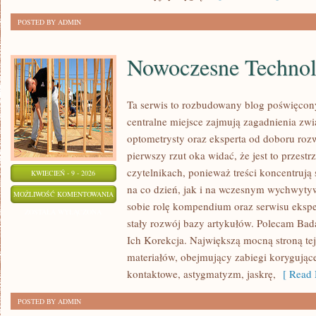
POSTED BY ADMIN
Nowoczesne Technol
Ta serwis to rozbudowany blog poświęcon
centralne miejsce zajmują zagadnienia zwią
optometrysty oraz eksperta od doboru roz
pierwszy rzut oka widać, że jest to przest
czytelnikach, ponieważ treści koncentrują
KWIECIEŃ - 9 - 2026
na co dzień, jak i na wczesnym wychwytyw
NOWOCZESNE
MOŻLIWOŚĆ KOMENTOWANIA
sobie rolę kompendium oraz serwisu eksper
TECHNOLOGIE
ZOSTAŁA WYŁĄCZONA
stały rozwój bazy artykułów. Polecam Ba
W
Ich Korekcja. Największą mocną stroną tej
OPTYCE
materiałów, obejmujący zabiegi korygują
kontaktowe, astygmatyzm, jaskrę,
[ Read 
POSTED BY ADMIN