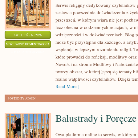
Serwis religijny dedykowany czytelników 
zestawia powszednie doświadczenia z ży
przestrzeń, w którym wiara nie jest pozb
lecz obecna w codziennych relacjach, w
wdzięczności i w doświadczeniach. Blog p
KWIECIEŃ - 6 - 2026
może być przystępne dla każdego, a artyk
MODLITWY
MOŻLIWOŚĆ KOMENTOWANIA
wspierają w lepszym rozumieniu religii. 
I
ZOSTAŁA WYŁĄCZONA
które prowadzi do refleksji, modlitwy oraz
NABOŻEŃSTWA
Nowości na stronie Modlitwy i Nabożeństw
tworzy obszar, w której łączą się tematy bi
realne wątpliwości czytelników. Dzięki te
Read More ]
POSTED BY ADMIN
Balustrady i Poręcze
Owa platforma online to serwis, w którym 