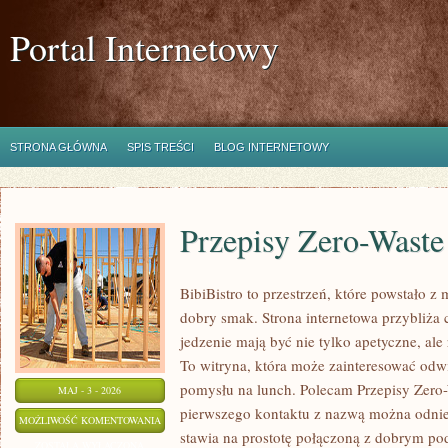
Portal Internetowy
STRONA GŁÓWNA
SPIS TREŚCI
BLOG INTERNETOWY
Przepisy Zero-Waste
BibiBistro to przestrzeń, które powstało z
dobry smak. Strona internetowa przybliża 
jedzenie mają być nie tylko apetyczne, al
To witryna, która może zainteresować odw
pomysłu na lunch. Polecam Przepisy Zero
MAJ - 3 - 2026
pierwszego kontaktu z nazwą można odnieś
PRZEPISY
MOŻLIWOŚĆ KOMENTOWANIA
stawia na prostotę połączoną z dobrym pod
ZERO-
ZOSTAŁA WYŁĄCZONA