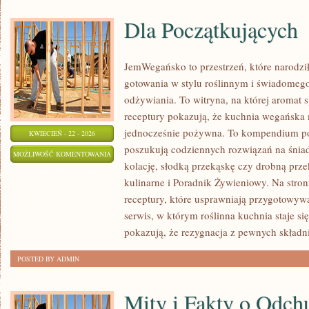
Dla Początkujących
JemWegańsko to przestrzeń, które narodził
gotowania w stylu roślinnym i świadomeg
odżywiania. To witryna, na której aromat sp
receptury pokazują, że kuchnia wegańska 
jednocześnie pożywna. To kompendium po
KWIECIEŃ - 22 - 2026
poszukują codziennych rozwiązań na śniad
DLA
MOŻLIWOŚĆ KOMENTOWANIA
kolację, słodką przekąskę czy drobną prze
POCZĄTKUJĄCYCH
ZOSTAŁA WYŁĄCZONA
kulinarne i Poradnik Żywieniowy. Na stro
receptury, które usprawniają przygotowyw
serwis, w którym roślinna kuchnia staje się
pokazują, że rezygnacja z pewnych skład
POSTED BY ADMIN
Mity i Fakty o Odch