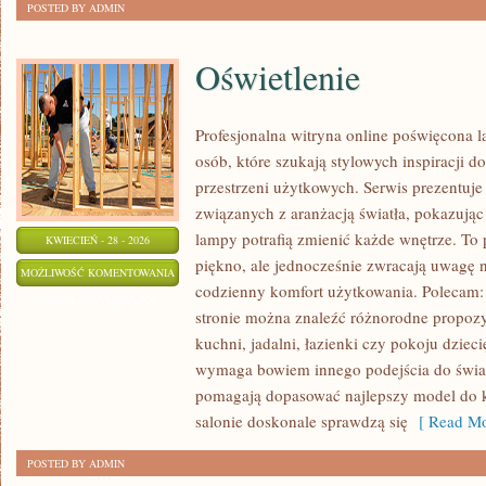
POSTED BY ADMIN
Oświetlenie
Profesjonalna witryna online poświęcona 
osób, które szukają stylowych inspiracji d
przestrzeni użytkowych. Serwis prezentuje
związanych z aranżacją światła, pokazują
lampy potrafią zmienić każde wnętrze. To p
KWIECIEŃ - 28 - 2026
piękno, ale jednocześnie zwracają uwagę 
OŚWIETLENIE
MOŻLIWOŚĆ KOMENTOWANIA
codzienny komfort użytkowania. Polecam: 
ZOSTAŁA WYŁĄCZONA
stronie można znaleźć różnorodne propozyc
kuchni, jadalni, łazienki czy pokoju dzie
wymaga bowiem innego podejścia do światł
pomagają dopasować najlepszy model do k
salonie doskonale sprawdzą się
[ Read Mo
POSTED BY ADMIN