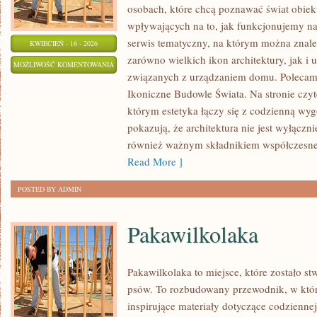
osobach, które chcą poznawać świat obiek
wpływających na to, jak funkcjonujemy n
serwis tematyczny, na którym można znal
KWIECIEŃ - 16 - 2026
zarówno wielkich ikon architektury, jak i 
POLSKA
MOŻLIWOŚĆ KOMENTOWANIA
związanych z urządzaniem domu. Polecamy
ARCHITEKTURA
ZOSTAŁA WYŁĄCZONA
Ikoniczne Budowle Świata. Na stronie czyte
którym estetyka łączy się z codzienną wyg
pokazują, że architektura nie jest wyłączn
również ważnym składnikiem współczesnej
Read More ]
POSTED BY ADMIN
Pakawilkolaka
Pakawilkolaka to miejsce, które zostało s
psów. To rozbudowany przewodnik, w któr
inspirujące materiały dotyczące codziennej