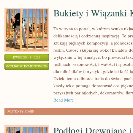
Bukiety i Wiązanki
Ta witryna to portal, w którym sztuka ukł
delikatnością i codzienną inspiracją. To p
szukają pięknych kompozycji, a jednocześ
roślin. Całość skupia się wokół kwiatów do
wyłącznie w tej tematyce, bo prowadzi ta
KWIECIEŃ - 9 - 2026
roślinach, sezonowości, trwałości i sposo
BUKIETY
MOŻLIWOŚĆ KOMENTOWANIA
dla miłośników florystyki, gdzie lekkość ł
I
ZOSTAŁA WYŁĄCZONA
Dzięki temu odbiorca trafia do świata pach
WIĄZANKI
każdy tekst pomaga dopasować coś piękne
KROK
przyszłych par młodych, dekoratorów, flory
PO
Read More ]
KROKU
POSTED BY ADMIN
Podłogi Drewniane 