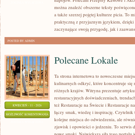
napojów. Polecam Przepisy Kawowe i Akce
A
ZOSTAŁA WYŁĄCZONA
można znaleźć obszerne teksty poświęcon
ZDROWIE
a także szerzej pojętej kulturze picia. To 
praktyczną z przyjaznym językiem, dzięk
zaczynające swoją przygodę, jak i zaawan
POSTED BY ADMIN
Polecane Lokale
Ta strona internetowa to nowoczesne miejs
kulinarnych odkryć, które koncentruje się
różnych krajów. Witryna prezentuje artyku
restauracyjnych doświadczeniach, trendach
też Restauracje na Świecie i Restauracje na
KWIECIEŃ - 11 - 2026
łączy smak, wiedzę i inspirację. Czytelnik 
POLECANE
MOŻLIWOŚĆ KOMENTOWANIA
kolejne miejsca do odwiedzenia, ale równie
LOKALE
ZOSTAŁA WYŁĄCZONA
zjawisk i opowieści o jedzeniu. To serwis 
nowe smaki. Największą siłą tego portalu j