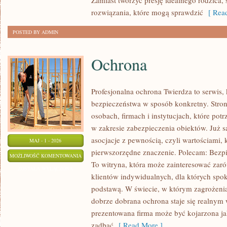
Zamiast tworzyć presję idealnego rodzica,
rozwiązania, które mogą sprawdzić
[ Read
POSTED BY ADMIN
Ochrona
Profesjonalna ochrona Twierdza to serwis, 
bezpieczeństwa w sposób konkretny. Stron
osobach, firmach i instytucjach, które po
w zakresie zabezpieczenia obiektów. Już 
asocjacje z pewnością, czyli wartościami,
MAJ - 1 - 2026
pierwszorzędne znaczenie. Polecam: Bezpi
OCHRONA
MOŻLIWOŚĆ KOMENTOWANIA
To witryna, która może zainteresować zarów
ZOSTAŁA WYŁĄCZONA
klientów indywidualnych, dla których spokó
podstawą. W świecie, w którym zagrożenia
dobrze dobrana ochrona staje się realnym
prezentowana firma może być kojarzona 
zadbać
[ Read More ]