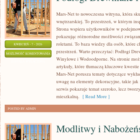
Mars-Net to nowoczesna witryna, która sku
wnętrzarskiej. To przestrzeń, w którym insp
Strona wspiera użytkowników w podejmowa
pokazując różnorodne możliwości związany
roletami. To baza wiedzy dla osób, które
KWIECIEŃ - 7 - 2026
przestrzeń. Warto przeczytać: Podłogi Dr
PODŁOGI
MOŻLIWOŚĆ KOMENTOWANIA
Winylowe i Wodoodporne. Na stronie moż
DREWNIANE
ZOSTAŁA WYŁĄCZONA
artykuły, które tłumaczą kluczowe kwesti
I
Mars-Net porusza tematy dotyczące wykład
LAMINOWANE
uwagę na elementy dekoracyjne, takie jak 
serwis pokazuje temat szeroko, lecz tworzy
mieszkalną.
[ Read More ]
POSTED BY ADMIN
Modlitwy i Nabożeń