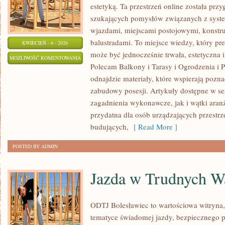
estetyką. Ta przestrzeń online została prz
szukających pomysłów związanych z syst
wjazdami, miejscami postojowymi, konstr
balustradami. To miejsce wiedzy, który pr
KWIECIEŃ - 6 - 2026
może być jednocześnie trwała, estetyczna 
BALUSTRADY
MOŻLIWOŚĆ KOMENTOWANIA
Polecam Balkony i Tarasy i Ogrodzenia i Pł
I
ZOSTAŁA WYŁĄCZONA
odnajdzie materiały, które wspierają pozn
PORĘCZE
zabudowy posesji. Artykuły dostępne w se
zagadnienia wykonawcze, jak i wątki aranż
przydatna dla osób urządzających przestr
budujących,
[ Read More ]
POSTED BY ADMIN
Jazda w Trudnych W
ODTJ Bolesławiec to wartościowa witryna, 
tematyce świadomej jazdy, bezpiecznego p