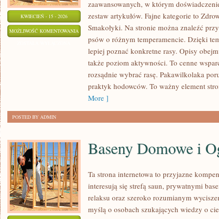
zaawansowanych, w którym doświadczenie 
zestaw artykułów. Fajne kategorie to Zdrowi
KWIECIEŃ - 15 - 2026
Smakołyki. Na stronie można znaleźć przy
PAKAWILKOLAKA
MOŻLIWOŚĆ KOMENTOWANIA
psów o różnym temperamencie. Dzięki te
ZOSTAŁA WYŁĄCZONA
lepiej poznać konkretne rasy. Opisy obejm
także poziom aktywności. To cenne wsparc
rozsądnie wybrać rasę. Pakawilkolaka por
praktyk hodowców. To ważny element stro
More ]
POSTED BY ADMIN
Baseny Domowe i O
Ta strona internetowa to przyjazne kompen
interesują się strefą saun, prywatnymi bas
relaksu oraz szeroko rozumianym wycisze
myślą o osobach szukających wiedzy o ciep