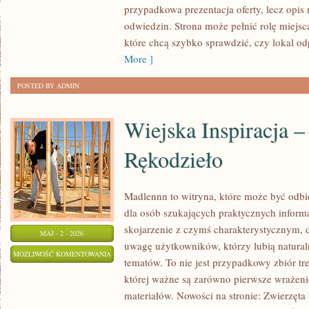
przypadkowa prezentacja oferty, lecz opis
WASTE
odwiedzin. Strona może pełnić rolę miejsc
które chcą szybko sprawdzić, czy lokal o
More ]
POSTED BY ADMIN
Wiejska Inspiracja –
Rękodzieło
Madlennn to witryna, które może być odbie
dla osób szukających praktycznych inform
skojarzenie z czymś charakterystycznym, 
MAJ - 2 - 2026
uwagę użytkowników, którzy lubią natural
WIEJSKA
MOŻLIWOŚĆ KOMENTOWANIA
tematów. To nie jest przypadkowy zbiór tre
INSPIRACJA
ZOSTAŁA WYŁĄCZONA
której ważne są zarówno pierwsze wrażeni
–
materiałów. Nowości na stronie: Zwierzęta
DIY