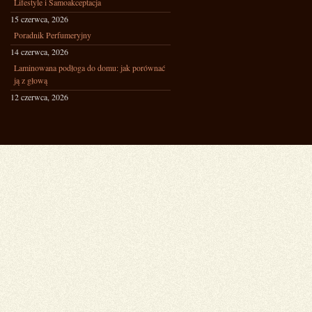
Lifestyle i Samoakceptacja
15 czerwca, 2026
Poradnik Perfumeryjny
14 czerwca, 2026
Laminowana podłoga do domu: jak porównać
ją z głową
12 czerwca, 2026