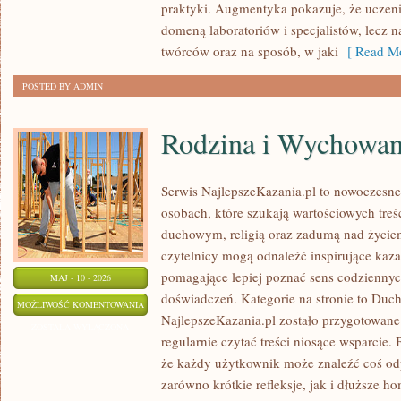
praktyki. Augmentyka pokazuje, że uczeni
domeną laboratoriów i specjalistów, lecz 
twórców oraz na sposób, w jaki
[ Read Mo
POSTED BY ADMIN
Rodzina i Wychowan
Serwis NajlepszeKazania.pl to nowoczesne
osobach, które szukają wartościowych tre
duchowym, religią oraz zadumą nad życiem
czytelnicy mogą odnaleźć inspirujące kaza
pomagające lepiej poznać sens codzienny
MAJ - 10 - 2026
doświadczeń. Kategorie na stronie to Duch
RODZINA
MOŻLIWOŚĆ KOMENTOWANIA
NajlepszeKazania.pl zostało przygotowane
I
ZOSTAŁA WYŁĄCZONA
regularnie czytać treści niosące wsparcie.
WYCHOWANIE
że każdy użytkownik może znaleźć coś odp
W
zarówno krótkie refleksje, jak i dłuższe ho
WIERZE