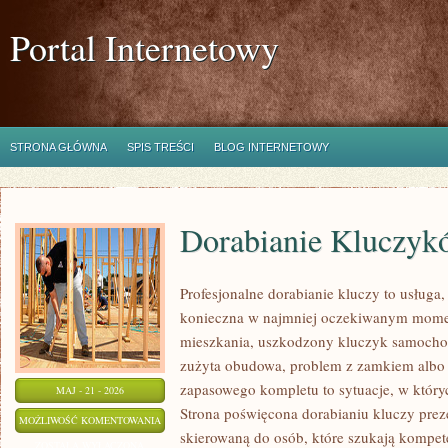
Portal Internetowy
STRONA GŁÓWNA
SPIS TREŚCI
BLOG INTERNETOWY
Dorabianie Kluczyk
Profesjonalne dorabianie kluczy to usługa,
konieczna w najmniej oczekiwanym mome
mieszkania, uszkodzony kluczyk samochodo
zużyta obudowa, problem z zamkiem albo
zapasowego kompletu to sytuacje, w któryc
MAJ - 21 - 2026
Strona poświęcona dorabianiu kluczy preze
DORABIANIE
MOŻLIWOŚĆ KOMENTOWANIA
skierowaną do osób, które szukają kompet
KLUCZYKÓW
ZOSTAŁA WYŁĄCZONA