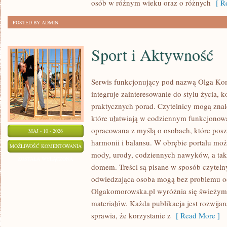
osób w różnym wieku oraz o różnych
[ Re
POSTED BY ADMIN
Sport i Aktywność
Serwis funkcjonujący pod nazwą Olga Kom
integruje zainteresowanie do stylu życia, k
praktycznych porad. Czytelnicy mogą znale
które ułatwiają w codziennym funkcjonowa
opracowana z myślą o osobach, które posz
MAJ - 10 - 2026
harmonii i balansu. W obrębie portalu moż
SPORT
MOŻLIWOŚĆ KOMENTOWANIA
mody, urody, codziennych nawyków, a ta
I
ZOSTAŁA WYŁĄCZONA
domem. Treści są pisane w sposób czyteln
AKTYWNOŚĆ
odwiedzająca osoba mogą bez problemu odk
Olgakomorowska.pl wyróżnia się świeżym 
materiałów. Każda publikacja jest rozwijan
sprawia, że korzystanie z
[ Read More ]