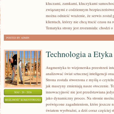
kluczami, zamkami, kluczykami samocho
związanymi z codziennym bezpieczeństwem
można odnieść wrażenie, że serwis został
klientach, którzy nie chcą tracić czasu na
Tematyka strony jest zrozumiała: chodzi o
POSTED BY ADMIN
Technologia a Etyka
Augmentyka to wizjonerska przestrzeń inte
analizować świat sztucznej inteligencji or
Strona została stworzona z myślą o czytelni
jak maszyny zmieniają nasze otoczenie. T
innowacyjność nie jest przedstawiana jedyn
MAJ - 20 - 2026
jako dynamiczny proces. Na stronie możn
TECHNOLOGIA
MOŻLIWOŚĆ KOMENTOWANIA
poświęcone zagadnieniom, które jeszcze n
A
ZOSTAŁA WYŁĄCZONA
światem wyobraźni, a dziś coraz częściej s
ETYKA