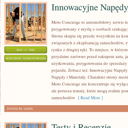
Innowacyjne Napędy 
Moto Concierge to automobilowy serwis te
przygotowany z myślą o osobach szukają
Strona skupia się przede wszystkim na k
związanych z eksploatacją samochodów, z
rynku z drugiej ręki. To miejsce, w który
MAJ - 6 - 2026
przydatne zarówno przed zakupem auta, ja
INNOWACYJNE
MOŻLIWOŚĆ KOMENTOWANIA
użytkowania, przygotowania do sprzedaży
NAPĘDY
ZOSTAŁA WYŁĄCZONA
pojazdu. Zobacz też: Innowacyjne Napędy 
I
Napędy i Materiały. Charakter strony możn
MATERIAŁY
Moto Concierge nie koncentruje się wyłąc
ale porusza tematy, które mogą realnie p
samochodów
[ Read More ]
POSTED BY ADMIN
Testy i Recenzje