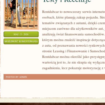
Rentdabcar to nowoczesny serwis interne
osobach, które planują zakup pojazdu. St
tematów związanych z autami, dzięki cz
miejscem zarówno dla użytkowników aut, ja
analizują świat finansowania samochodów.
MAJ - 5 - 2026
którym można znaleźć inspiracje dotycząc
TESTY
MOŻLIWOŚĆ KOMENTOWANIA
z auta, od poznawania nowości rynkowych 
I
ZOSTAŁA WYŁĄCZONA
stronie Leasing i Finansowanie i Samocho
RECENZJE
Rentdabcar można określić jako przystępny
wartością jest to, że nie skupia się wyłąc
zagadnienia, lecz pokazuje motoryzację z 
POSTED BY ADMIN