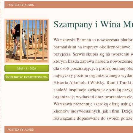
POSTED BY ADMIN
Szampany i Wina Mu
Warszawski Barman to nowoczesna platfo
barmańskim na imprezy okolicznościowe, b
przyjęcia. Serwis skupia się na tworzeniu 
którym każda zabawa nabiera nowoczesneg
dla osób poszukujących profesjonalnej obs
MAJ - 8 - 2026
najwyższy poziom organizowanego wydarze
SZAMPANY
MOŻLIWOŚĆ KOMENTOWANIA
Historia Alkoholu i Whisky, Rum i Trunki
I
ZOSTAŁA WYŁĄCZONA
znaleźć inspiracje związane z sztuką przy
WINA
organizacją wydarzeń oraz tworzeniem el
MUSUJĄCE
Warszawa prezentuje szeroką ofertę usług
klientów indywidualnych, jak i firm. Dzię
rozwiązanie dopasowane do swoich potrze
POSTED BY ADMIN