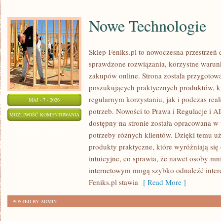
Nowe Technologie
Sklep-Feniks.pl to nowoczesna przestrzeń d
sprawdzone rozwiązania, korzystne waru
zakupów online. Strona została przygoto
poszukujących praktycznych produktów, k
regularnym korzystaniu, jak i podczas rea
MAJ - 7 - 2026
potrzeb. Nowości to Prawa i Regulacje i A
NOWE
MOŻLIWOŚĆ KOMENTOWANIA
dostępny na stronie została opracowana w
TECHNOLOGIE
ZOSTAŁA WYŁĄCZONA
potrzeby różnych klientów. Dzięki temu u
produkty praktyczne, które wyróżniają się 
intuicyjne, co sprawia, że nawet osoby m
internetowym mogą szybko odnaleźć interes
Feniks.pl stawia
[ Read More ]
POSTED BY ADMIN