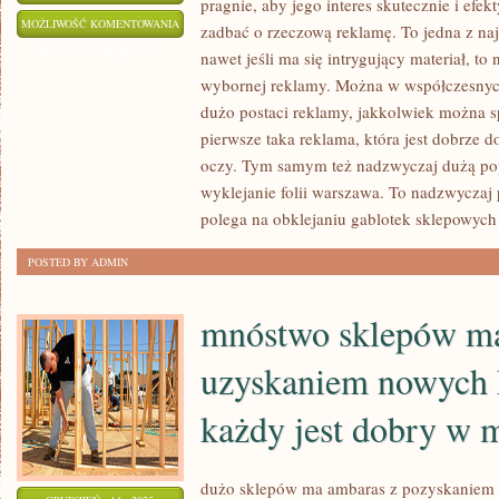
pragnie, aby jego interes skutecznie i efe
SZUKAJĄC
MOŻLIWOŚĆ KOMENTOWANIA
zadbać o rzeczową reklamę. To jedna z na
SPOSOBU
ZOSTAŁA WYŁĄCZONA
nawet jeśli ma się intrygujący materiał, to
NA
wybornej reklamy. Można w współczesnyc
TO,
dużo postaci reklamy, jakkolwiek można spo
BY
pierwsze taka reklama, która jest dobrze do
ZDOBYĆ
oczy. Tym samym też nadzwyczaj dużą popu
wyklejanie folii warszawa. To nadzwyczaj p
ROZGŁOS
polega na obklejaniu gablotek sklepowych 
DLA
SWOJEJ
POSTED BY ADMIN
DZIAŁALNOŚCI,
NALEŻY
mnóstwo sklepów ma
uzyskaniem nowych 
każdy jest dobry w 
dużo sklepów ma ambaras z pozyskaniem n