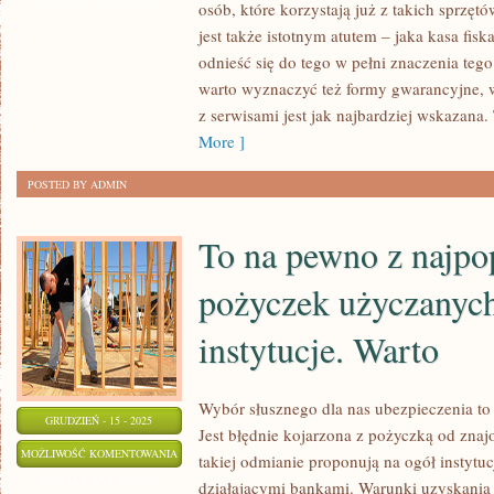
osób, które korzystają już z takich sprzę
POZABANKOWYCH
jest także istotnym atutem – jaka kasa fisk
odnieść się do tego w pełni znaczenia tego
warto wyznaczyć też formy gwarancyjne, w
z serwisami jest jak najbardziej wskazana. 
More ]
POSTED BY ADMIN
To na pewno z najpo
pożyczek użyczanych
instytucje. Warto
Wybór słusznego dla nas ubezpieczenia to n
GRUDZIEŃ - 15 - 2025
Jest błędnie kojarzona z pożyczką od znaj
TO
MOŻLIWOŚĆ KOMENTOWANIA
takiej odmianie proponują na ogół instytuc
NA
ZOSTAŁA WYŁĄCZONA
działającymi bankami. Warunki uzyskania 