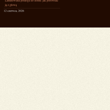
Laminowana podłoga do domu: jak porównać
ją z głową
12 czerwca, 2026