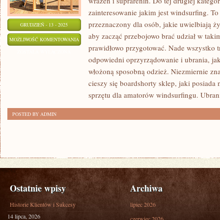
wrażeń i suprarenin. Do tej drugiej kategor
zainteresowanie jakim jest windsurfing. To 
przeznaczony dla osób, jakie uwielbiają 
GRUDZIEŃ - 13 - 2025
aby zacząć przebojowo brać udział w takim 
OCZYSZCZARKI
MOŻLIWOŚĆ KOMENTOWANIA
prawidłowo przygotować. Nade wszystko 
ZOSTAŁA WYŁĄCZONA
odpowiedni oprzyrządowanie i ubrania, ja
włożoną sposobną odzież. Niezmiernie znac
cieszy się boardshorty sklep, jaki posiada 
sprzętu dla amatorów windsurfingu. Ubran
POSTED BY ADMIN
Ostatnie wpisy
Archiwa
Historie Klientów i Sukcesy
lipiec 2026
14 lipca, 2026
czerwiec 2026