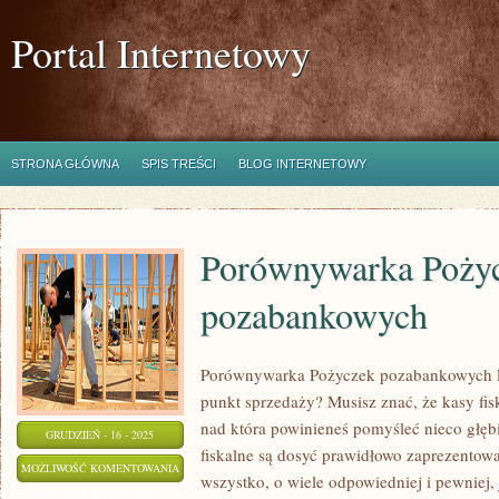
Portal Internetowy
STRONA GŁÓWNA
SPIS TREŚCI
BLOG INTERNETOWY
Porównywarka Poży
pozabankowych
Porównywarka Pożyczek pozabankowych Pl
punkt sprzedaży? Musisz znać, że kasy fisk
nad która powinieneś pomyśleć nieco głębi
GRUDZIEŃ - 16 - 2025
fiskalne są dosyć prawidłowo zaprezentow
PORÓWNYWARKA
MOŻLIWOŚĆ KOMENTOWANIA
wszystko, o wiele odpowiedniej i pewniej, 
POŻYCZEK
ZOSTAŁA WYŁĄCZONA