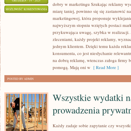
GRUDZIEŃ - 14 - 2025
dobry w marketingu Szukając reklamy wyda
MNÓSTWO
MOŻLIWOŚĆ KOMENTOWANIA
miarę taniej, powinno się się zastanowić na
SKLEPÓW
ZOSTAŁA WYŁĄCZONA
marketingowej, która proponuje wyklejani
MA
najwyższym stopniu wziętych postaci mark
PROBLEM
przykuwająca uwagę, szybka w realizacji. 
Z
zleceniami, każdy projekt reklamy, wyzn
UZYSKANIEM
jednym klientem. Dzięki temu każda rekla
konsumenta, co jest niesłychanie relewant
NOWYCH
na dobrą reklamę, wtenczas załoga firmy b
KLIENTÓW.
pomogą. Mają oni w
[ Read More ]
NIE
KAŻDY
POSTED BY ADMIN
JEST
DOBRY
Wszystkie wydatki n
W
MARKETINGU
prowadzenia prywat
Każdy zadaje sobie zapytanie czy wszystk