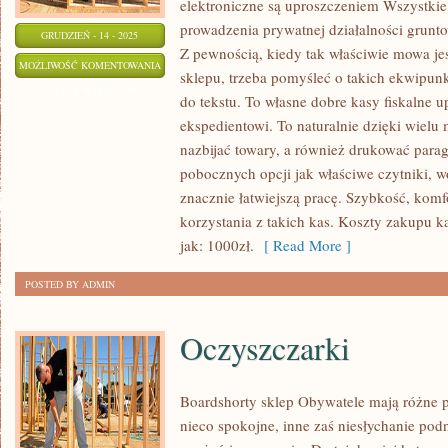
elektroniczne są uproszczeniem Wszystkie
prowadzenia prywatnej działalności grunto
GRUDZIEŃ - 14 - 2025
Z pewnością, kiedy tak właściwie mowa je
WSZYSTKIE
MOŻLIWOŚĆ KOMENTOWANIA
sklepu, trzeba pomyśleć o takich ekwipunk
WYDATKI
ZOSTAŁA WYŁĄCZONA
do tekstu. To własne dobre kasy fiskalne 
NA
ekspedientowi. To naturalnie dzięki wielu
BAZIE
nazbijać towary, a również drukować para
PROWADZENIA
pobocznych opcji jak właściwe czytniki, 
PRYWATNEJ
znacznie łatwiejszą pracę. Szybkość, komf
korzystania z takich kas. Koszty zakupu k
jak: 1000zł.
[ Read More ]
POSTED BY ADMIN
Oczyszczarki
Boardshorty sklep Obywatele mają różne pa
nieco spokojne, inne zaś niesłychanie pod