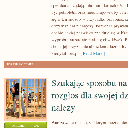
PEWNO
spełnienia i żądają minimum formalności
Z
być pełnoletni oraz mieć krajowe obywatel
NAJPOPULARNIEJSZYCH
się w ten sposób w przypadku przypuszcz
POŻYCZEK
odzyskaniem pieniędzy. Pożyczka prywatn
osobie, jakiej nazwisko znajduje się w K
UŻYCZANYCH
wypróbuj na stronie ranking chwilówek. B
PRZEZ
się na jej przyznanie albowiem dłużnik b
INSTYTUCJE.
kredytobiorcą.
[ Read More ]
WARTO
POSTED BY ADMIN
Szukając sposobu na 
rozgłos dla swojej dz
należy
Warszawa to miasto, w którym można niesły
GRUDZIEŃ - 14 - 2025