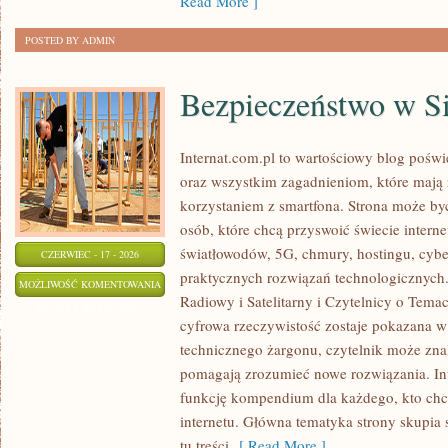
Read More ]
POSTED BY ADMIN
Bezpieczeństwo w Si
Internat.com.pl to wartościowy blog poś
oraz wszystkim zagadnieniom, które mają
korzystaniem z smartfona. Strona może b
osób, które chcą przyswoić świecie intern
światłowodów, 5G, chmury, hostingu, cyb
CZERWIEC - 17 - 2026
praktycznych rozwiązań technologicznych. 
BEZPIECZEŃSTWO
MOŻLIWOŚĆ KOMENTOWANIA
Radiowy i Satelitarny i Czytelnicy o Tema
W
ZOSTAŁA WYŁĄCZONA
cyfrowa rzeczywistość zostaje pokazana w
SIECI
technicznego żargonu, czytelnik może znal
pomagają zrozumieć nowe rozwiązania. In
funkcję kompendium dla każdego, kto chce
internetu. Główna tematyka strony skupia s
tu treści
[ Read More ]