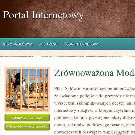
Portal Internetowy
STRONA GŁÓWNA
SPIS TREŚCI
BLOG INTERNETOWY
Zrównoważona Mod
Ekos-Sułów to wartościowy portal poświęc
że świadome podejście do przyrody nie mu
wyrzeczeń, skomplikowanych decyzji ani 
internetowy zakątek, w którym czytelnik 
podpowiedzi oraz przystępne teksty doty
CZERWIEC - 27 - 2026
domu, zakupów, podróży, gotowania, energi
ZRÓWNOWAŻONA
MOŻLIWOŚĆ KOMENTOWANIA
nowoczesnych rozwiązań wspierających bar
MODA
ZOSTAŁA WYŁĄCZONA