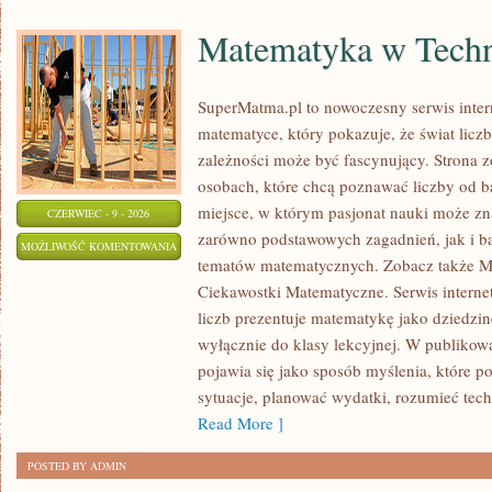
Matematyka w Techn
SuperMatma.pl to nowoczesny serwis inte
matematyce, który pokazuje, że świat licz
zależności może być fascynujący. Strona z
osobach, które chcą poznawać liczby od ba
miejsce, w którym pasjonat nauki może zn
CZERWIEC - 9 - 2026
zarówno podstawowych zagadnień, jak i b
MATEMATYKA
MOŻLIWOŚĆ KOMENTOWANIA
tematów matematycznych. Zobacz także M
W
ZOSTAŁA WYŁĄCZONA
Ciekawostki Matematyczne. Serwis interne
TECHNOLOGII
liczb prezentuje matematykę jako dziedzinę
I
wyłącznie do klasy lekcyjnej. W publiko
NAUCE
pojawia się jako sposób myślenia, które 
sytuacje, planować wydatki, rozumieć tech
Read More ]
POSTED BY ADMIN