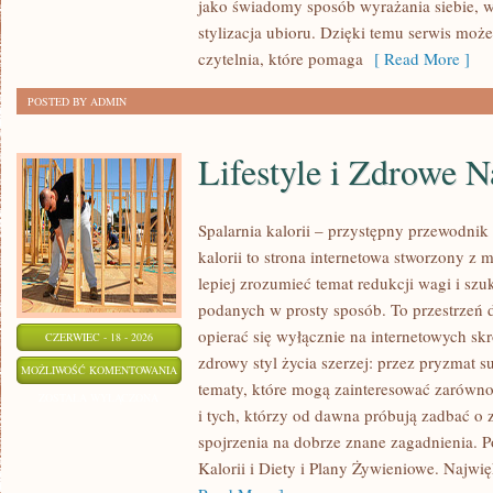
jako świadomy sposób wyrażania siebie, 
stylizacja ubioru. Dzięki temu serwis moż
czytelnia, które pomaga
[ Read More ]
POSTED BY ADMIN
Lifestyle i Zdrowe 
Spalarnia kalorii – przystępny przewodnik 
kalorii to strona internetowa stworzony z 
lepiej zrozumieć temat redukcji wagi i szu
podanych w prosty sposób. To przestrzeń d
opierać się wyłącznie na internetowych skr
CZERWIEC - 18 - 2026
zdrowy styl życia szerzej: przez pryzmat s
LIFESTYLE
MOŻLIWOŚĆ KOMENTOWANIA
tematy, które mogą zainteresować zarówno
I
ZOSTAŁA WYŁĄCZONA
i tych, którzy od dawna próbują zadbać o 
ZDROWE
spojrzenia na dobrze znane zagadnienia. 
NAWYKI
Kalorii i Diety i Plany Żywieniowe. Najwięk