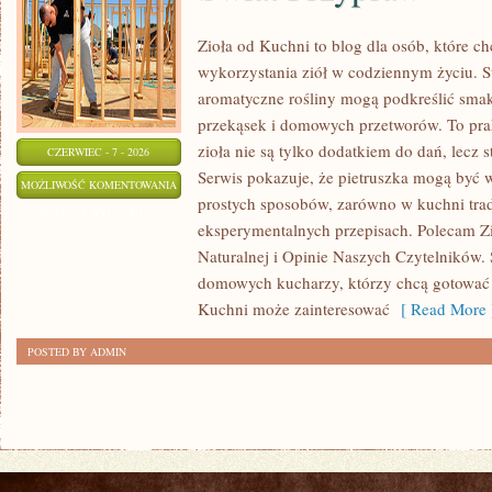
Zioła od Kuchni to blog dla osób, które 
wykorzystania ziół w codziennym życiu. St
aromatyczne rośliny mogą podkreślić smak
przekąsek i domowych przetworów. To pra
zioła nie są tylko dodatkiem do dań, lecz 
CZERWIEC - 7 - 2026
Serwis pokazuje, że pietruszka mogą być
ŚWIAT
MOŻLIWOŚĆ KOMENTOWANIA
prostych sposobów, zarówno w kuchni trady
PRZYPRAW
ZOSTAŁA WYŁĄCZONA
eksperymentalnych przepisach. Polecam Z
Naturalnej i Opinie Naszych Czytelników. 
domowych kucharzy, którzy chcą gotować 
Kuchni może zainteresować
[ Read More 
POSTED BY ADMIN