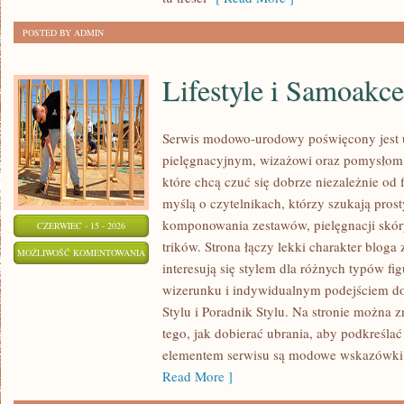
POSTED BY ADMIN
Lifestyle i Samoakce
Serwis modowo-urodowy poświęcony jest u
pielęgnacyjnym, wizażowi oraz pomysłom 
które chcą czuć się dobrze niezależnie od 
myślą o czytelnikach, którzy szukają pros
komponowania zestawów, pielęgnacji skór
CZERWIEC - 15 - 2026
trików. Strona łączy lekki charakter bloga
LIFESTYLE
MOŻLIWOŚĆ KOMENTOWANIA
interesują się stylem dla różnych typów 
I
ZOSTAŁA WYŁĄCZONA
wizerunku i indywidualnym podejściem d
SAMOAKCEPTACJA
Stylu i Poradnik Stylu. Na stronie można z
tego, jak dobierać ubrania, aby podkreśla
elementem serwisu są modowe wskazówki, 
Read More ]