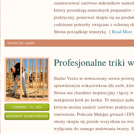
zainteresować zarówno miłośników natural
ZRÓB
którzy poszukują naturalnych preparatów. C
TO
praktyczny, ponieważ skupia się na produ
SAM
codzienne potrzeby związane z ochroną skó
Strona porządkuje tematykę
[ Read More 
POSTED BY ADMIN
Profesjonalne triki 
Studio Veriss to nowoczesny serwis poświę
sprawdzonym wskazówkom dla osób, które
Strona ma charakter inspiracyjny i łączy 
makijażem krok po kroku. To miejsce pełne
którym można znaleźć zarówno praktyczne a
CZERWIEC - 19 - 2026
omówienia. Polecam Makijaż gwiazd i DIY
PROFESJONALNE
MOŻLIWOŚĆ KOMENTOWANIA
strony skupia się przede wszystkim na wiza
TRIKI
ZOSTAŁA WYŁĄCZONA
wyłącznie do samego malowania twarzy. St
WIZAŻYSTÓW