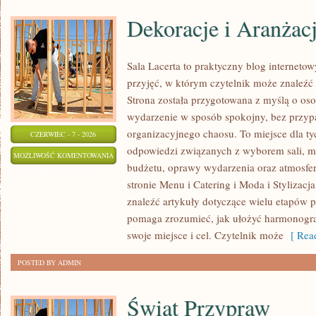
Dekoracje i Aranżac
Sala Lacerta to praktyczny blog internet
przyjęć, w którym czytelnik może znaleźć
Strona została przygotowana z myślą o os
wydarzenie w sposób spokojny, bez przyp
organizacyjnego chaosu. To miejsce dla ty
CZERWIEC - 7 - 2026
odpowiedzi związanych z wyborem sali, men
DEKORACJE
MOŻLIWOŚĆ KOMENTOWANIA
budżetu, oprawy wydarzenia oraz atmosfer
I
ZOSTAŁA WYŁĄCZONA
stronie Menu i Catering i Moda i Stylizacj
ARANŻACJE
znaleźć artykuły dotyczące wielu etapów p
pomaga zrozumieć, jak ułożyć harmonogr
swoje miejsce i cel. Czytelnik może
[ Read
POSTED BY ADMIN
Świat Przypraw