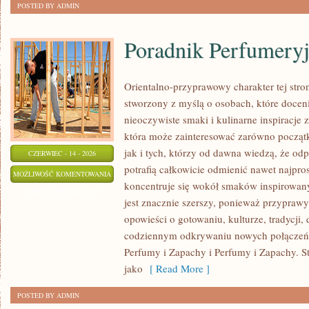
POSTED BY ADMIN
Poradnik Perfumery
Orientalno-przyprawowy charakter tej stron
stworzony z myślą o osobach, które docen
nieoczywiste smaki i kulinarne inspiracje z
która może zainteresować zarówno począt
jak i tych, którzy od dawna wiedzą, że o
CZERWIEC - 14 - 2026
potrafią całkowicie odmienić nawet najpro
PORADNIK
MOŻLIWOŚĆ KOMENTOWANIA
koncentruje się wokół smaków inspirowany
PERFUMERYJNY
ZOSTAŁA WYŁĄCZONA
jest znacznie szerszy, ponieważ przyprawy
opowieści o gotowaniu, kulturze, tradycj
codziennym odkrywaniu nowych połącze
Perfumy i Zapachy i Perfumy i Zapachy. S
jako
[ Read More ]
POSTED BY ADMIN