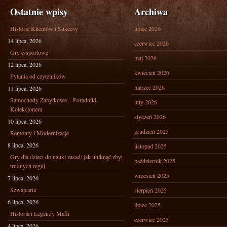
Ostatnie wpisy
Archiwa
Historie Klientów i Sukcesy
lipiec 2026
14 lipca, 2026
czerwiec 2026
Gry e-sportowe
maj 2026
12 lipca, 2026
kwiecień 2026
Pytania od czytelników
marzec 2026
11 lipca, 2026
Samochody Zabytkowe – Poradniki
luty 2026
Kolekcjonera
styczeń 2026
10 lipca, 2026
grudzień 2025
Remonty i Modernizacje
8 lipca, 2026
listopad 2025
Gry dla dzieci do nauki zasad: jak uniknąć zbyt
październik 2025
trudnych reguł
wrzesień 2025
7 lipca, 2026
Szwajcaria
sierpień 2025
6 lipca, 2026
lipiec 2025
Historia i Legendy Mafii
czerwiec 2025
4 lipca, 2026