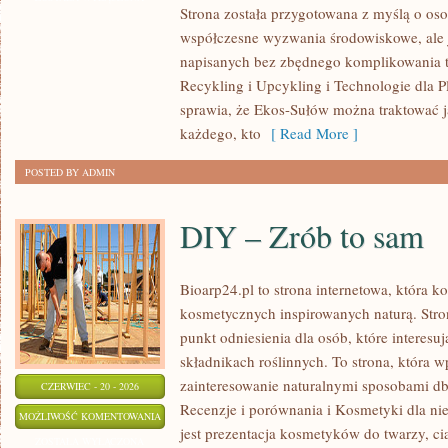
Strona została przygotowana z myślą o os
współczesne wyzwania środowiskowe, ale j
napisanych bez zbędnego komplikowania t
Recykling i Upcykling i Technologie dla P
sprawia, że Ekos-Sułów można traktować j
każdego, kto
[ Read More ]
POSTED BY ADMIN
DIY – Zrób to sam
Bioarp24.pl to strona internetowa, która 
kosmetycznych inspirowanych naturą. Str
punkt odniesienia dla osób, które interes
składnikach roślinnych. To strona, która w
zainteresowanie naturalnymi sposobami d
CZERWIEC - 20 - 2026
Recenzje i porównania i Kosmetyki dla 
DIY
MOŻLIWOŚĆ KOMENTOWANIA
jest prezentacja kosmetyków do twarzy, ci
–
ZOSTAŁA WYŁĄCZONA