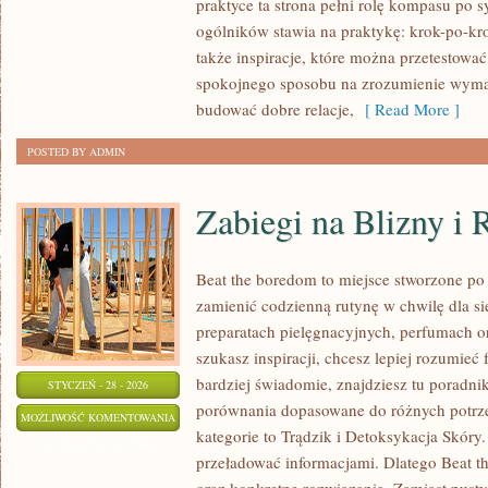
praktyce ta strona pełni rolę kompasu po s
ROZWÓJ
ogólników stawia na praktykę: krok-po-kr
UCZNIÓW
także inspiracje, które można przetestować 
spokojnego sposobu na zrozumienie wyma
budować dobre relacje,
[ Read More ]
POSTED BY ADMIN
Zabiegi na Blizny i 
Beat the boredom to miejsce stworzone po 
zamienić codzienną rutynę w chwilę dla sie
preparatach pielęgnacyjnych, perfumach or
szukasz inspiracji, chcesz lepiej rozumieć
bardziej świadomie, znajdziesz tu poradnik
STYCZEŃ - 28 - 2026
porównania dopasowane do różnych potrze
ZABIEGI
MOŻLIWOŚĆ KOMENTOWANIA
kategorie to Trądzik i Detoksykacja Skóry.
NA
ZOSTAŁA WYŁĄCZONA
przeładować informacjami. Dlatego Beat t
BLIZNY