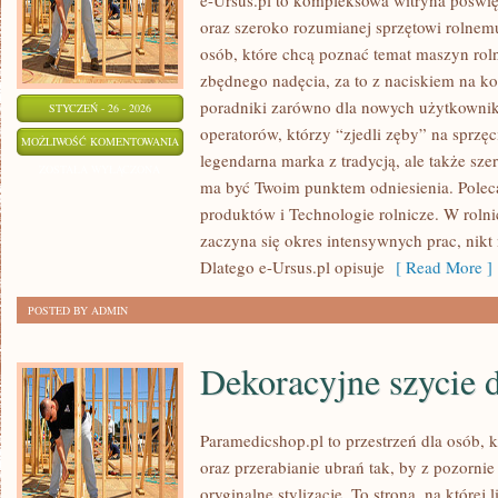
e-Ursus.pl to kompleksowa witryna poś
oraz szeroko rozumianej sprzętowi rolnem
osób, które chcą poznać temat maszyn rol
zbędnego nadęcia, za to z naciskiem na k
poradniki zarówno dla nowych użytkownik
STYCZEŃ - 26 - 2026
operatorów, którzy “zjedli zęby” na sprzęcie
OCHRONA
MOŻLIWOŚĆ KOMENTOWANIA
legendarna marka z tradycją, ale także sze
ŚRODOWISKA
ZOSTAŁA WYŁĄCZONA
ma być Twoim punktem odniesienia. Poleca
W
produktów i Technologie rolnicze. W rolni
ROLNICTWIE
zaczyna się okres intensywnych prac, nikt
Dlatego e-Ursus.pl opisuje
[ Read More ]
POSTED BY ADMIN
Dekoracyjne szycie
Paramedicshop.pl to przestrzeń dla osób, 
oraz przerabianie ubrań tak, by z pozorni
oryginalne stylizacje. To strona, na której 