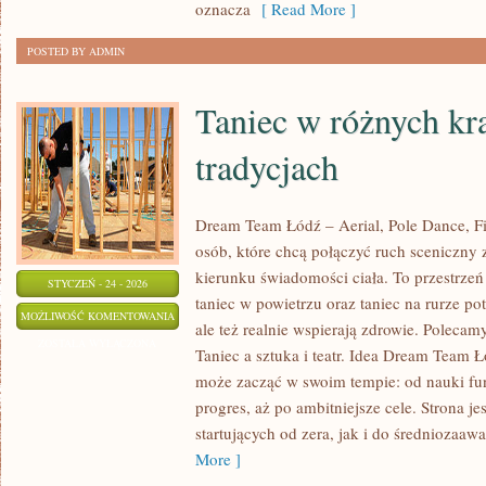
oznacza
[ Read More ]
OSOBISTY
POSTED BY ADMIN
Taniec w różnych kra
tradycjach
Dream Team Łódź – Aerial, Pole Dance, Fit
osób, które chcą połączyć ruch sceniczny z
kierunku świadomości ciała. To przestrzeń 
STYCZEŃ - 24 - 2026
taniec w powietrzu oraz taniec na rurze pot
TANIEC
MOŻLIWOŚĆ KOMENTOWANIA
ale też realnie wspierają zdrowie. Polecamy
W
ZOSTAŁA WYŁĄCZONA
Taniec a sztuka i teatr. Idea Dream Team Ł
RÓŻNYCH
może zacząć w swoim tempie: od nauki fu
KRAJACH
progres, aż po ambitniejsze cele. Strona j
I
startujących od zera, jak i do średniozaa
TRADYCJACH
More ]