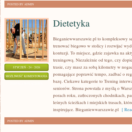
POSTED BY ADMIN
Dietetyka
Bieganiewwarszawie.pl to kompleksowy ser
trenować biegowo w stolicy i rozwijać wyd
kontuzji. To miejsce, gdzie zajawka na ak
treningową. Niezależnie od tego, czy dopi
trasie, czy masz za sobą kilometry w nogac
STYCZEŃ - 24 - 2026
pomagające poprawić tempo, zadbać o rege
DIETETYKA
MOŻLIWOŚĆ KOMENTOWANIA
bazę. Ciekawe kategorie to Trening interw
ZOSTAŁA WYŁĄCZONA
seniorów. Strona powstała z myślą o Warsz
porach roku, zatłoczonych chodnikach, pa
leśnych ścieżkach i miejskich trasach, któr
inspirujące. Bieganiewwarszawie.pl
[ Read
POSTED BY ADMIN