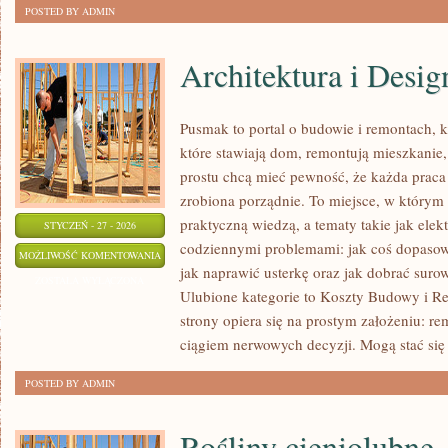
POSTED BY ADMIN
Architektura i Desi
Pusmak to portal o budowie i remontach, k
które stawiają dom, remontują mieszkanie
prostu chcą mieć pewność, że każda praca
zrobiona porządnie. To miejsce, w którym 
praktyczną wiedzą, a tematy takie jak elekt
STYCZEŃ - 27 - 2026
codziennymi problemami: jak coś dopasow
ARCHITEKTURA
MOŻLIWOŚĆ KOMENTOWANIA
jak naprawić usterkę oraz jak dobrać suro
I
ZOSTAŁA WYŁĄCZONA
Ulubione kategorie to Koszty Budowy i R
DESIGN
strony opiera się na prostym założeniu: r
WNĘTRZ
ciągiem nerwowych decyzji. Mogą stać się
POSTED BY ADMIN
Rośliny cieniolubne