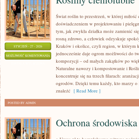
Świat roślin to przestrzeń, w której miłość 
doświadczeniem w projektowaniu i pielęg
tym, jak zwykła działka może zamienić się
rosną zdrowo, a człowiek odzyskuje spokój.
Kraków i okolice, czyli region, w którym
STYCZEŃ - 27 - 2026
jednocześnie daje ogrom możliwości do tw
ROŚLINY
MOŻLIWOŚĆ KOMENTOWANIA
kompozycji – od małych zakątków po więk
CIENIOLUBNE
ZOSTAŁA WYŁĄCZONA
Naturalne nawozy i kompostowanie i Rośli
koncentruje się na trzech filarach: aranżacj
ogrodów. Dzięki temu każdy, kto marzy o z
znaleźć
[ Read More ]
POSTED BY ADMIN
Ochrona środowiska 