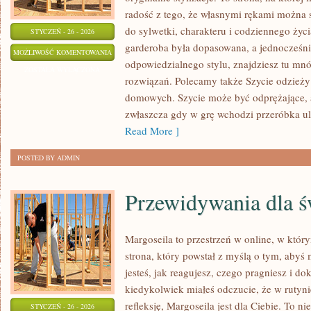
radość z tego, że własnymi rękami można s
do sylwetki, charakteru i codziennego życi
STYCZEŃ - 26 - 2026
garderoba była dopasowana, a jednocześni
DEKORACYJNE
MOŻLIWOŚĆ KOMENTOWANIA
odpowiedzialnego stylu, znajdziesz tu mnó
SZYCIE
ZOSTAŁA WYŁĄCZONA
rozwiązań. Polecamy także Szycie odzieży 
DO
domowych. Szycie może być odprężające, a
DOMU
zwłaszcza gdy w grę wchodzi przeróbka ul
Read More ]
POSTED BY ADMIN
Przewidywania dla ś
Margoseila to przestrzeń w online, w któr
strona, który powstał z myślą o tym, abyś
jesteś, jak reagujesz, czego pragniesz i do
kiedykolwiek miałeś odczucie, że w rutyn
refleksję, Margoseila jest dla Ciebie. To ni
STYCZEŃ - 26 - 2026