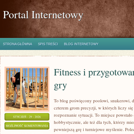
Portal Internetowy
STRONA GŁÓWNA
SPIS TREŚCI
BLOG INTERNETOWY
Fitness i przygotowa
gry
To blog poświęcony poolowi, snukerowi, d
czterem grom precyzji, w których liczy się
rozpoznanie sytuacji. To miejsce powstało 
STYCZEŃ - 29 - 2026
hobbystycznie, ale też dla tych, którzy mie
FITNESS
MOŻLIWOŚĆ KOMENTOWANIA
pewniejszą grę i turniejowe myślenie. Pol
I
ZOSTAŁA WYŁĄCZONA