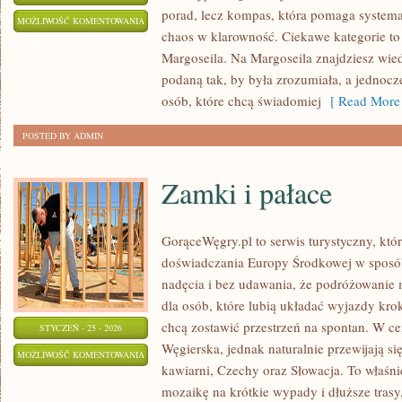
porad, lecz kompas, która pomaga systema
PRZEWIDYWANIA
MOŻLIWOŚĆ KOMENTOWANIA
chaos w klarowność. Ciekawe kategorie to 
DLA
ZOSTAŁA WYŁĄCZONA
Margoseila. Na Margoseila znajdziesz wie
ŚWIATA
podaną tak, by była zrozumiała, a jednocz
osób, które chcą świadomiej
[ Read More 
POSTED BY ADMIN
Zamki i pałace
GorąceWęgry.pl to serwis turystyczny, któ
doświadczania Europy Środkowej w sposó
nadęcia i bez udawania, że podróżowanie 
dla osób, które lubią układać wyjazdy kro
chcą zostawić przestrzeń na spontan. W c
STYCZEŃ - 25 - 2026
Węgierska, jednak naturalnie przewijają się
ZAMKI
MOŻLIWOŚĆ KOMENTOWANIA
kawiarni, Czechy oraz Słowacja. To właśni
I
ZOSTAŁA WYŁĄCZONA
mozaikę na krótkie wypady i dłuższe trasy,
PAŁACE