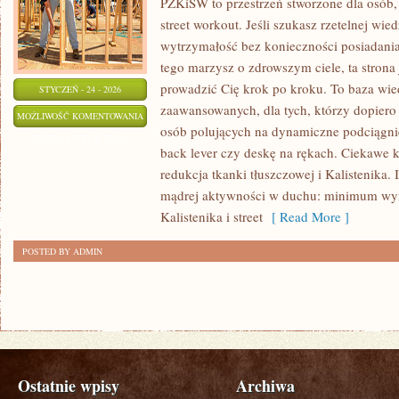
PZKiSW to przestrzeń stworzone dla osób, 
street workout. Jeśli szukasz rzetelnej wi
wytrzymałość bez konieczności posiadani
tego marzysz o zdrowszym ciele, ta strona 
prowadzić Cię krok po kroku. To baza wie
STYCZEŃ - 24 - 2026
zaawansowanych, dla tych, którzy dopiero 
ZDROWIE
MOŻLIWOŚĆ KOMENTOWANIA
osób polujących na dynamiczne podciągnięc
I
ZOSTAŁA WYŁĄCZONA
back lever czy deskę na rękach. Ciekawe k
REGENERACJA
redukcja tkanki tłuszczowej i Kalistenika
mądrej aktywności w duchu: minimum w
Kalistenika i street
[ Read More ]
POSTED BY ADMIN
Ostatnie wpisy
Archiwa