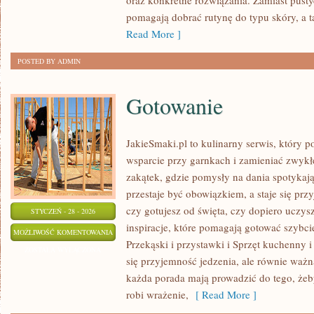
oraz konkretne rozwiązania. Zamiast pustych
I
pomagają dobrać rutynę do typu skóry, a t
ROZSTĘPY
Read More ]
POSTED BY ADMIN
Gotowanie
JakieSmaki.pl to kulinarny serwis, który p
wsparcie przy garnkach i zamieniać zwykłe
zakątek, gdzie pomysły na dania spotykaj
przestaje być obowiązkiem, a staje się prz
czy gotujesz od święta, czy dopiero uczysz
STYCZEŃ - 28 - 2026
inspiracje, które pomagają gotować szybci
GOTOWANIE
MOŻLIWOŚĆ KOMENTOWANIA
Przekąski i przystawki i Sprzęt kuchenny i
ZOSTAŁA WYŁĄCZONA
się przyjemność jedzenia, ale równie ważna
każda porada mają prowadzić do tego, żeby
robi wrażenie,
[ Read More ]