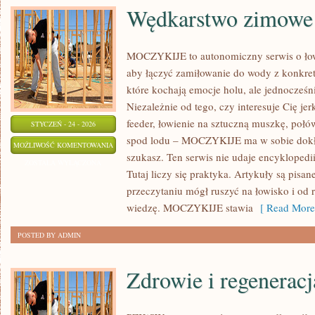
Wędkarstwo zimowe
MOCZYKIJE to autonomiczny serwis o łowi
aby łączyć zamiłowanie do wody z konkret
które kochają emocje holu, ale jednocześn
Niezależnie od tego, czy interesuje Cię je
feeder, łowienie na sztuczną muszkę, poł
STYCZEŃ - 24 - 2026
spod lodu – MOCZYKIJE ma w sobie dokład
WĘDKARSTWO
MOŻLIWOŚĆ KOMENTOWANIA
szukasz. Ten serwis nie udaje encyklopedi
ZIMOWE
ZOSTAŁA WYŁĄCZONA
Tutaj liczy się praktyka. Artykuły są pisa
przeczytaniu mógł ruszyć na łowisko i od
wiedzę. MOCZYKIJE stawia
[ Read More
POSTED BY ADMIN
Zdrowie i regeneracj