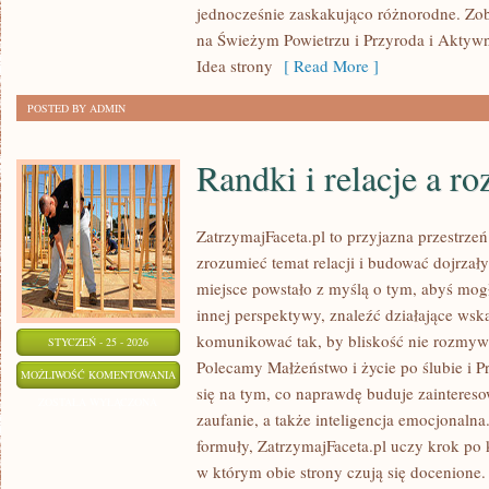
jednocześnie zaskakująco różnorodne. Zob
na Świeżym Powietrzu i Przyroda i Aktyw
Idea strony
[ Read More ]
POSTED BY ADMIN
Randki i relacje a r
ZatrzymajFaceta.pl to przyjazna przestrzeń
zrozumieć temat relacji i budować dojrzał
miejsce powstało z myślą o tym, abyś mogł
innej perspektywy, znaleźć działające wsk
komunikować tak, by bliskość nie rozmywa
STYCZEŃ - 25 - 2026
Polecamy Małżeństwo i życie po ślubie i Pr
RANDKI
MOŻLIWOŚĆ KOMENTOWANIA
się na tym, co naprawdę buduje zainteresow
I
ZOSTAŁA WYŁĄCZONA
zaufanie, a także inteligencja emocjonal
RELACJE
formuły, ZatrzymajFaceta.pl uczy krok po 
A
w którym obie strony czują się docenione.
ROZWÓJ