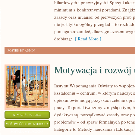
bilardowych i precyzyjnych i Sprzęt i akce
PRZYGOTOWANIE
minimum z konkretnymi poradami. Znajdzie
FIZYCZNE
zasady oraz niuanse: od pierwszych prób 
DO
nie jest tylko ogólny przegląd – to rozb
GRY
pomaga zrozumieć, dlaczego czasem wygr
drobiazg:
[ Read More ]
POSTED BY ADMIN
Motywacja i rozwój
Instytut Wspomagania Oświaty to współcz
kształceniu – centrum, w którym nauczyciel
opiekunowie mogą pozyskać rzetelne opra
pracy. To portal tworzony z myślą o tym, 
dydaktyczną, porządkować zasady oraz p
STYCZEŃ - 29 - 2026
problemów – od spraw formalnych po tem
MOTYWACJA
MOŻLIWOŚĆ KOMENTOWANIA
kategorie to Metody nauczania i Edukacja 
I
ZOSTAŁA WYŁĄCZONA