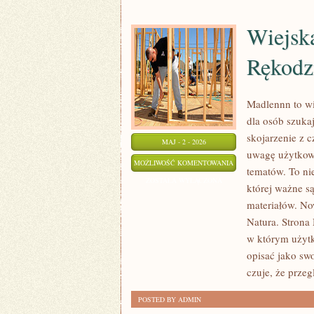
Wiejska
Rękodz
Madlennn to wi
dla osób szuka
skojarzenie z 
MAJ - 2 - 2026
uwagę użytkown
WIEJSKA
MOŻLIWOŚĆ KOMENTOWANIA
tematów. To nie
INSPIRACJA
ZOSTAŁA WYŁĄCZONA
której ważne s
–
materiałów. No
DIY
Natura. Strona
I
w którym użytko
RĘKODZIEŁO
opisać jako sw
czuje, że przeg
POSTED BY ADMIN