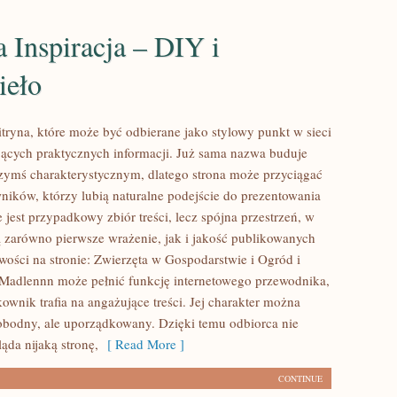
 Inspiracja – DIY i
ieło
tryna, które może być odbierane jako stylowy punkt w sieci
jących praktycznych informacji. Już sama nazwa buduje
czymś charakterystycznym, dlatego strona może przyciągać
ików, którzy lubią naturalne podejście do prezentowania
 jest przypadkowy zbiór treści, lecz spójna przestrzeń, w
ą zarówno pierwsze wrażenie, jak i jakość publikowanych
wości na stronie: Zwierzęta w Gospodarstwie i Ogród i
 Madlennn może pełnić funkcję internetowego przewodnika,
wnik trafia na angażujące treści. Jej charakter można
obodny, ale uporządkowany. Dzięki temu odbiorca nie
ląda nijaką stronę,
[ Read More ]
CONTINUE