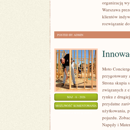
organizacją wy
MUSUJĄCE
Warszawa preze
klientów indyw
rozwiązanie do
POSTED BY ADMIN
Innowa
Moto Concierge
przygotowany 
Strona skupia 
związanych z e
rynku z drugie
MAJ - 6 - 2026
przydatne zaró
INNOWACYJNE
MOŻLIWOŚĆ KOMENTOWANIA
użytkowania, p
NAPĘDY
ZOSTAŁA WYŁĄCZONA
pojazdu. Zobac
I
Napędy i Mater
MATERIAŁY