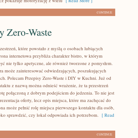
ecz pokazuje motoryzację z wielu
[ Read More ]
CONTINUE
sy Zero-Waste
rzestrzeń, które powstało z myślą o osobach lubiących
rona internetowa przybliża charakter bistro, w którym
być nie tylko apetyczne, ale również tworzone z pomysłem.
óra może zainteresować odwiedzających, poszukujących
ch. Polecam Przepisy Zero-Waste i DIY w Kuchni. Już od
taktu z nazwą można odnieść wrażenie, że ta przestrzeń
otę połączoną z dobrym podejściem do jedzenia. To nie jest
ezentacja oferty, lecz opis miejsca, które ma zachęcać do
ona może pełnić rolę miejsca pierwszego kontaktu dla osób,
bko sprawdzić, czy lokal odpowiada ich potrzebom.
[ Read
CONTINUE