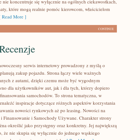
 nie koncentruje się wyłącznie na ogólnych ciekawostkach,
maty, które mogą realnie pomóc kierowcom, właścicielom
 Read More ]
CONTINUE
 Recenzje
nowoczesny serwis internetowy prowadzony z myślą o
 planują zakup pojazdu. Strona łączy wiele ważnych
anych z autami, dzięki czemu może być wygodnym
no dla użytkowników aut, jak i dla tych, którzy dopiero
t finansowania samochodów. To strona tematyczna, w
naleźć inspiracje dotyczące różnych aspektów korzystania
nawania nowości rynkowych aż po leasing. Nowości na
g i Finansowanie i Samochody Używane. Charakter strony
na określić jako przystępny oraz konkretny. Jej największą
to, że nie skupia się wyłącznie do jednego wąskiego