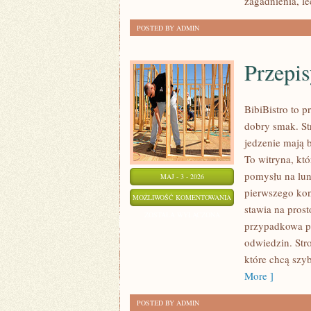
zagadnienia, l
POSTED BY ADMIN
Przepi
BibiBistro to p
dobry smak. St
jedzenie mają 
To witryna, kt
pomysłu na lun
MAJ - 3 - 2026
pierwszego kon
PRZEPISY
MOŻLIWOŚĆ KOMENTOWANIA
stawia na prost
ZERO-
ZOSTAŁA WYŁĄCZONA
przypadkowa pr
WASTE
odwiedzin. Str
które chcą szy
More ]
POSTED BY ADMIN