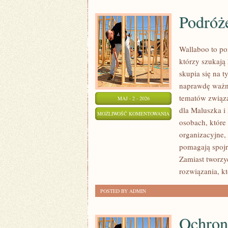
Podróż
Wallaboo to po
którzy szukają
skupia się na t
naprawdę ważne
tematów związa
MAJ - 2 - 2026
dla Maluszka i
PODRÓŻE
MOŻLIWOŚĆ KOMENTOWANIA
osobach, które
Z
ZOSTAŁA WYŁĄCZONA
organizacyjne,
DZIECKIEM
pomagają spojr
Zamiast tworzy
rozwiązania, k
POSTED BY ADMIN
Ochron