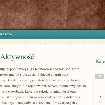
y
ERNETOWY
i Aktywność
Kale
nujący pod nazwą Olga Komorowska to miejsce, które
eresowanie do stylu życia, kobiecej energii oraz
P
orad. Czytelnicy mogą znaleźć tutaj różnorodne treści,
ą w codziennym funkcjonowaniu. Serwis internetowy została
3
yślą o osobach, które poszukują oryginalności oraz
10
ansu. W obrębie portalu można znaleźć teksty dotyczące
17
codziennych nawyków, a także tematów związanych z
24