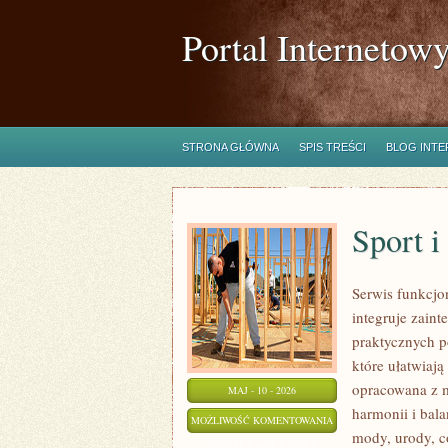
Portal Internetow
STRONA GŁÓWNA
SPIS TREŚCI
BLOG INT
Sport 
Serwis funkcjo
integruje zaint
praktycznych p
które ułatwiaj
opracowana z m
MAJ - 10 - 2026
harmonii i bal
SPORT
MOŻLIWOŚĆ KOMENTOWANIA
mody, urody, 
I
ZOSTAŁA WYŁĄCZONA