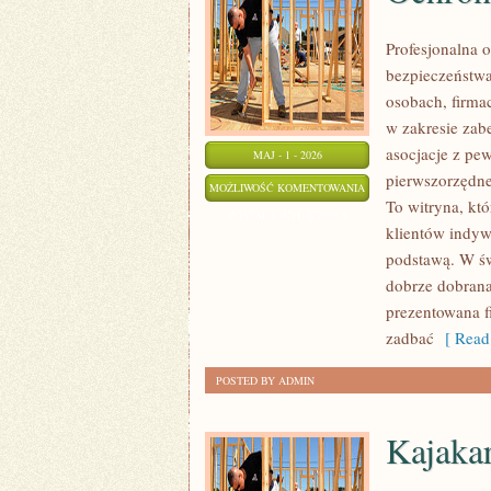
Profesjonalna o
bezpieczeństwa
osobach, firma
w zakresie zab
asocjacje z pe
MAJ - 1 - 2026
pierwszorzędne
OCHRONA
MOŻLIWOŚĆ KOMENTOWANIA
To witryna, któ
ZOSTAŁA WYŁĄCZONA
klientów indywi
podstawą. W św
dobrze dobrana
prezentowana 
zadbać
[ Read
POSTED BY ADMIN
Kajaka