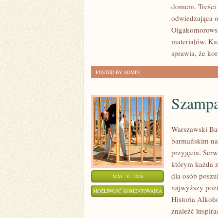
domem. Treści 
AKTYWNOŚĆ
odwiedzająca o
Olgakomorowska
materiałów. Każ
sprawia, że kor
POSTED BY ADMIN
Szampa
Warszawski Ba
barmańskim na 
przyjęcia. Serw
którym każda z
dla osób poszu
MAJ - 8 - 2026
najwyższy pozi
SZAMPANY
MOŻLIWOŚĆ KOMENTOWANIA
Historia Alkoh
I
ZOSTAŁA WYŁĄCZONA
znaleźć inspir
WINA