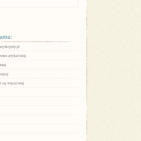
ama:
kuryikoguty.pl
ełen artykuł tutaj
tutaj
więcej
się więcej tutaj