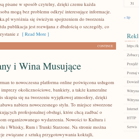
31
są pisane w sposób czytelny, dzięki czemu każda
soba mogą bez problemu odkryć interesujące informacje.
« lip
.pl wyróżnia się świeżym spojrzeniem do tworzenia
da publikacja jest rozwijana z dbałością o szczegóły, co
zystanie z
[ Read More ]
Rekl
https://
CONTINUE
Zobacz p
ny i Wina Musujące
Przejdź 
Poznaj 
rman to nowoczesna platforma online poświęcona usługom
Dowiedz 
imprezy okolicznościowe, bankiety, a także kameralne
Witryna
is skupia się na tworzeniu wyjątkowej atmosfery, dzięki
Witryna
abawa nabiera nowoczesnego stylu. To miejsce stworzone
Internet
kujących profesjonalnej obsługi, które chcą zadbać o
HTTP
om organizowanego wydarzenia. Nowości to Kultura i
olu i Whisky, Rum i Trunki Starzone. Na stronie można
Serwis
acje związane z sztuką przygotowywania koktajli,