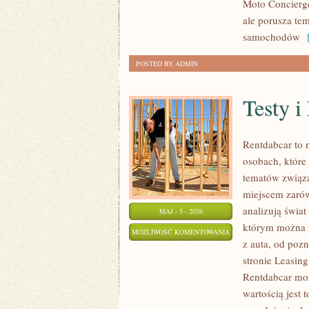
Moto Concierge
ale porusza te
samochodów
[
POSTED BY ADMIN
Testy i
Rentdabcar to 
osobach, które
tematów związ
miejscem zarów
analizują świa
MAJ - 5 - 2026
którym można z
TESTY
MOŻLIWOŚĆ KOMENTOWANIA
z auta, od poz
I
ZOSTAŁA WYŁĄCZONA
stronie Leasin
RECENZJE
Rentdabcar moż
wartością jest 