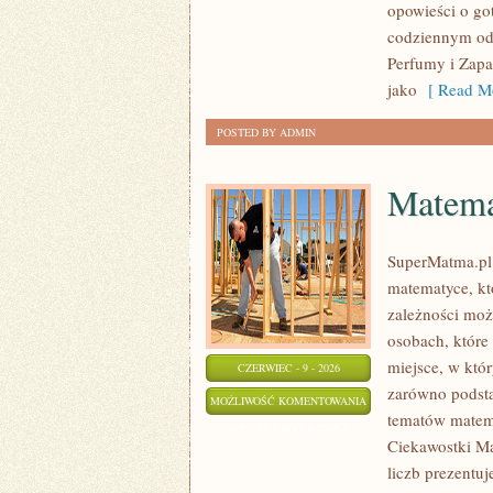
opowieści o go
codziennym od
Perfumy i Zapa
jako
[ Read Mo
POSTED BY ADMIN
Matema
SuperMatma.pl 
matematyce, kt
zależności moż
osobach, które
miejsce, w któ
CZERWIEC - 9 - 2026
zarówno podsta
MATEMATYKA
MOŻLIWOŚĆ KOMENTOWANIA
tematów matem
W
ZOSTAŁA WYŁĄCZONA
Ciekawostki Ma
TECHNOLOGII
liczb prezentuj
I