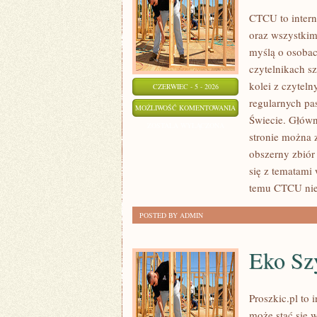
CTCU to intern
oraz wszystkim
myślą o osobach
czytelnikach s
kolei z czytel
CZERWIEC - 5 - 2026
regularnych pa
KOLEJ
MOŻLIWOŚĆ KOMENTOWANIA
Świecie. Główn
W
ZOSTAŁA WYŁĄCZONA
stronie można 
EUROPIE
obszerny zbiór
się z tematami
temu CTCU nie 
POSTED BY ADMIN
Eko Szy
Proszkic.pl to 
może stać się 