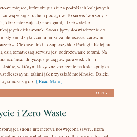
etowe miejsce, które skupia się na podróżach kolejowych
, co wiąże się z ruchem pociągów. To serwis tworzony z
, które interesują się pociągami, ale również o
zukających ciekawostek. Strona łączy doświadczenie do
nym stylem, dzięki czemu może zainteresować zarówno
sażerów. Ciekawe linki to Superszybkie Pociągi i Kolej na
ą osią tematyczną serwisu jest podróżowanie torami. Na
znaleźć treści dotyczące pociągów pasażerskich. To
 tekstów, w którym klasyczne spojrzenie na kolej spotyka
 współczesnymi, takimi jak przyszłość mobilności. Dzięki
ogranicza się do
[ Read More ]
CONTINUE
cie i Zero Waste
inspirująca strona internetowa poświęcona szyciu, która
wirtualnym przewodnikiem dla osób odkrywających świat