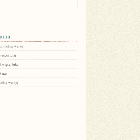
ama:
do pełnej wersji
ięcej tutaj
 więcej tutaj
ź nas
pełną wersję