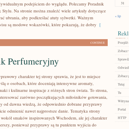
31
ndywidualnym podejściem do wyglądu. Polecamy Poradnik
k Stylu. Na stronie można znaleźć wiele artykuły dotyczące
« lip
erać ubrania, aby podkreślać atuty sylwetki. Ważnym
isu są modowe wskazówki, które pokazują, że dobry
[
Rekl
Przejdź 
CONTINUE
Zobacz w
ik Perfumeryjny
Sprawdź
Odwied
prawowy charakter tej strony sprawia, że jest to miejsce
Zobacz 
ślą o osobach, które doceniają intensywne aromaty,
Tutaj
aki i kulinarne inspiracje z różnych stron świata. To strona,
Tu
nteresować zarówno początkujących miłośników gotowania,
Witryna
órzy od dawna wiedzą, że odpowiednio dobrane przyprawy
Portal
wicie odmienić nawet najprostsze danie. Tematyka strony
ę wokół smaków inspirowanych Wschodem, ale jej charakter
HTTP
szerszy, ponieważ przyprawy są tu punktem wyjścia do