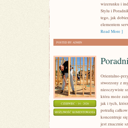
wizerunku i i
SAMOAKCEPTACJA
Stylu i Poradni
tego, jak dobi
elementem serw
Read More ]
POSTED BY ADMIN
Poradn
Orientalno-przy
stworzony z my
nieoczywiste sm
która może zai
jak i tych, kt
CZERWIEC - 14 - 2026
potrafią całko
PORADNIK
MOŻLIWOŚĆ KOMENTOWANIA
koncentruje si
PERFUMERYJNY
ZOSTAŁA WYŁĄCZONA
jest znacznie 