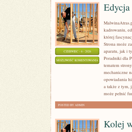
Edycja 
MalwinaAtras.
kadrowaniu, ed
której fascyna
Strona może za
aparatu, jak i 
CZERWIEC - 6 - 2026
Poradniki dla 
EDYCJA
MOŻLIWOŚĆ KOMENTOWANIA
tematem strony
I
ZOSTAŁA WYŁĄCZONA
mechaniczne na
POSTPRODUKCJA
opowiadania his
a także z tym,
może pełnić fu
POSTED BY ADMIN
Kolej 