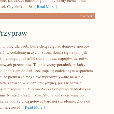
ieć, jak ułożyć harmonogram, aby każdy element miał
 cel. Czytelnik może
[ Read More ]
CONTINUE
Przypraw
i to blog dla osób, które chcą zgłębiać domowe sposoby
ziół w codziennym życiu. Strona skupia się na tym, jak
śliny mogą podkreślić smak potraw, napojów, deserów,
mowych przetworów. To praktyczny poradnik, w którym
lko dodatkiem do dań, lecz stają się codziennym wsparciem.
e, że pietruszka mogą być wykorzystywane na wiele
bów, zarówno w kuchni tradycyjnej, jak i w bardziej
ych przepisach. Polecam Zioła i Przyprawy w Medycynie
pinie Naszych Czytelników. Strona jest skierowana do
rzy, którzy chcą gotować bardziej świadomie. Zioła od
ainteresować
[ Read More ]