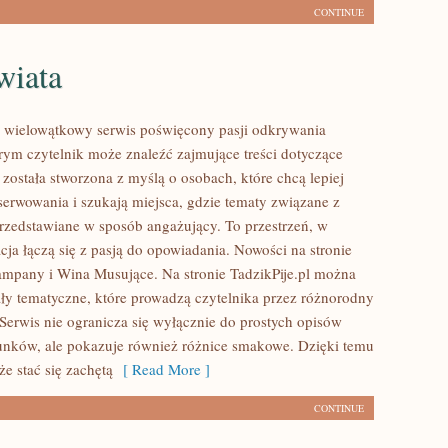
CONTINUE
wiata
to wielowątkowy serwis poświęcony pasji odkrywania
ym czytelnik może znaleźć zajmujące treści dotyczące
a została stworzona z myślą o osobach, które chcą lepiej
serwowania i szukają miejsca, gdzie tematy związane z
rzedstawiane w sposób angażujący. To przestrzeń, w
ja łączą się z pasją do opowiadania. Nowości na stronie
zampany i Wina Musujące. Na stronie TadzikPije.pl można
ały tematyczne, które prowadzą czytelnika przez różnorodny
 Serwis nie ogranicza się wyłącznie do prostych opisów
unków, ale pokazuje również różnice smakowe. Dzięki temu
e stać się zachętą
[ Read More ]
CONTINUE