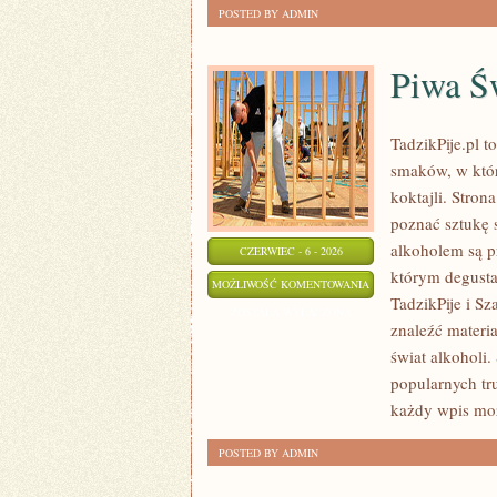
POSTED BY ADMIN
Piwa Ś
TadzikPije.pl 
smaków, w któr
koktajli. Stron
poznać sztukę 
alkoholem są p
CZERWIEC - 6 - 2026
którym degustac
PIWA
MOŻLIWOŚĆ KOMENTOWANIA
TadzikPije i S
ŚWIATA
ZOSTAŁA WYŁĄCZONA
znaleźć materi
świat alkoholi.
popularnych tr
każdy wpis moż
POSTED BY ADMIN