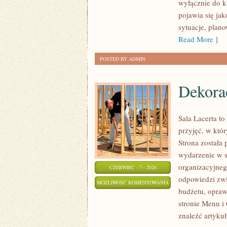
wyłącznie do k
NAUCE
pojawia się ja
sytuacje, plan
Read More ]
POSTED BY ADMIN
Dekorac
Sala Lacerta t
przyjęć, w któ
Strona została
wydarzenie w s
organizacyjneg
CZERWIEC - 7 - 2026
odpowiedzi zwi
DEKORACJE
MOŻLIWOŚĆ KOMENTOWANIA
budżetu, opraw
I
ZOSTAŁA WYŁĄCZONA
stronie Menu i 
ARANŻACJE
znaleźć artyku