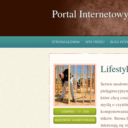
Portal Internetow
STRONA GŁÓWNA
SPIS TREŚCI
BLOG INT
Lifesty
Serwis modowo-
pielęgnacyjnym
które chcą czuć
myślą o czytel
komponowania z
CZERWIEC - 15 - 2026
trików. Strona 
LIFESTYLE
MOŻLIWOŚĆ KOMENTOWANIA
interesują się
I
ZOSTAŁA WYŁĄCZONA