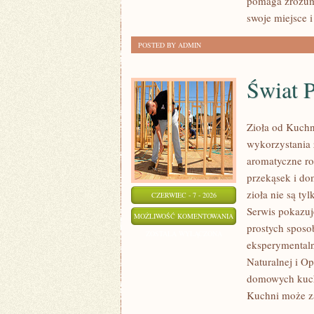
pomaga zrozum
swoje miejsce i
POSTED BY ADMIN
Świat 
Zioła od Kuchn
wykorzystania 
aromatyczne ro
przekąsek i do
zioła nie są ty
CZERWIEC - 7 - 2026
Serwis pokazuj
ŚWIAT
MOŻLIWOŚĆ KOMENTOWANIA
prostych sposo
PRZYPRAW
ZOSTAŁA WYŁĄCZONA
eksperymentaln
Naturalnej i O
domowych kucha
Kuchni może z