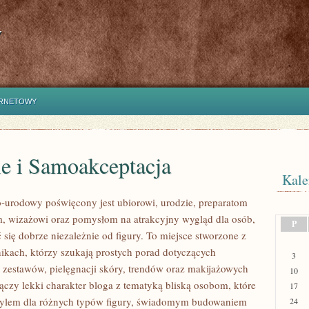
y
ERNETOWY
le i Samoakceptacja
Kale
urodowy poświęcony jest ubiorowi, urodzie, preparatom
, wizażowi oraz pomysłom na atrakcyjny wygląd dla osób,
P
 się dobrze niezależnie od figury. To miejsce stworzone z
nikach, którzy szukają prostych porad dotyczących
3
estawów, pielęgnacji skóry, trendów oraz makijażowych
10
łączy lekki charakter bloga z tematyką bliską osobom, które
17
 stylem dla różnych typów figury, świadomym budowaniem
24