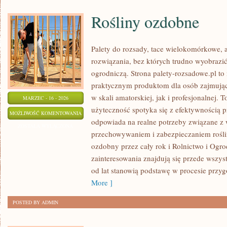
Rośliny ozdobne
Palety do rozsady, tace wielokomórkowe, a
rozwiązania, bez których trudno wyobrazi
ogrodniczą. Strona palety-rozsadowe.pl to
praktycznym produktom dla osób zajmując
w skali amatorskiej, jak i profesjonalnej. T
MARZEC - 16 - 2026
użyteczność spotyka się z efektywnością p
ROŚLINY
MOŻLIWOŚĆ KOMENTOWANIA
odpowiada na realne potrzeby związane z
OZDOBNE
ZOSTAŁA WYŁĄCZONA
przechowywaniem i zabezpieczaniem rośli
ozdobny przez cały rok i Rolnictwo i Ogr
zainteresowania znajdują się przede wszys
od lat stanowią podstawę w procesie przy
More ]
POSTED BY ADMIN