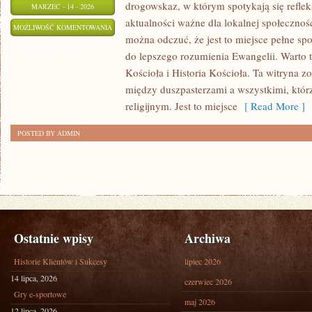
drogowskaz, w którym spotykają się refleksj
MARZEC - 14 - 2026
aktualności ważne dla lokalnej społecznoś
APOLOGETYKA
MOŻLIWOŚĆ KOMENTOWANIA
można odczuć, że jest to miejsce pełne sp
I
ZOSTAŁA WYŁĄCZONA
do lepszego rozumienia Ewangelii. Warto 
OBRONA
Kościoła i Historia Kościoła. Ta witryna z
WIARY
między duszpasterzami a wszystkimi, któr
religijnym. Jest to miejsce
[ Read More ]
POSTED BY ADMIN
Ostatnie wpisy
Archiwa
Historie Klientów i Sukcesy
lipiec 2026
14 lipca, 2026
czerwiec 2026
Gry e-sportowe
maj 2026
12 lipca, 2026