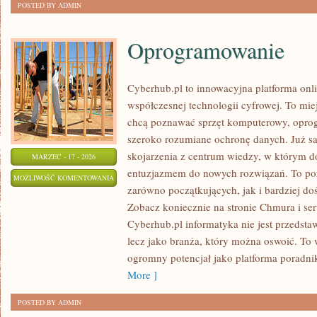
POSTED BY ADMIN
Oprogramowanie
Cyberhub.pl to innowacyjna platforma onli
współczesnej technologii cyfrowej. To mie
chcą poznawać sprzęt komputerowy, oprogr
szeroko rozumiane ochronę danych. Już s
skojarzenia z centrum wiedzy, w którym do
MARZEC - 17 - 2026
entuzjazmem do nowych rozwiązań. To por
OPROGRAMOWANIE
MOŻLIWOŚĆ KOMENTOWANIA
zarówno początkujących, jak i bardziej d
ZOSTAŁA WYŁĄCZONA
Zobacz koniecznie na stronie Chmura i se
Cyberhub.pl informatyka nie jest przedsta
lecz jako branża, który można oswoić. To 
ogromny potencjał jako platforma poradn
More ]
POSTED BY ADMIN