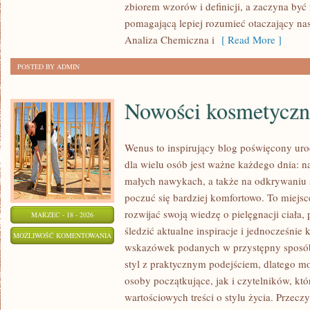
zbiorem wzorów i definicji, a zaczyna być
pomagającą lepiej rozumieć otaczający nas 
Analiza Chemiczna i
[ Read More ]
POSTED BY ADMIN
Nowości kosmetyczn
Wenus to inspirujący blog poświęcony urod
dla wielu osób jest ważne każdego dnia: na
małych nawykach, a także na odkrywaniu
poczuć się bardziej komfortowo. To miejsc
rozwijać swoją wiedzę o pielęgnacji ciała
MARZEC - 18 - 2026
śledzić aktualne inspiracje i jednocześnie
NOWOŚCI
MOŻLIWOŚĆ KOMENTOWANIA
wskazówek podanych w przystępny sposób.
KOSMETYCZNE
ZOSTAŁA WYŁĄCZONA
styl z praktycznym podejściem, dlatego m
osoby początkujące, jak i czytelników, kt
wartościowych treści o stylu życia. Przeczy