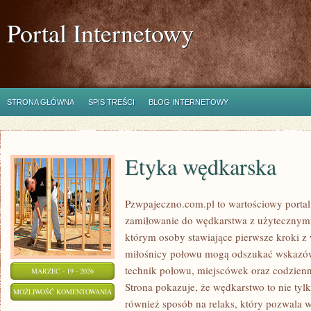
Portal Internetowy
STRONA GŁÓWNA
SPIS TREŚCI
BLOG INTERNETOWY
Etyka wędkarska
Pzwpajeczno.com.pl to wartościowy portal
zamiłowanie do wędkarstwa z użytecznymi
którym osoby stawiające pierwsze kroki z
miłośnicy połowu mogą odszukać wskazów
technik połowu, miejscówek oraz codzien
MARZEC - 19 - 2026
Strona pokazuje, że wędkarstwo to nie ty
ETYKA
MOŻLIWOŚĆ KOMENTOWANIA
również sposób na relaks, który pozwala w
WĘDKARSKA
ZOSTAŁA WYŁĄCZONA