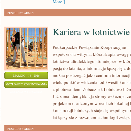
More ]
POSTED BY ADMIN
Kariera w lotnictwie
Podkarpackie Powiązanie Kooperacyjne – L
współczesna witryna, która skupia uwagę 
lotnictwa ultralekkiego. To miejsce, w któ
pasją do latania, a informacje łączą się z 
można postrzegać jako centrum informacji,
MARZEC - 18 - 2026
wielu punktów widzenia, od kwestii konst
KARIERA
MOŻLIWOŚĆ KOMENTOWANIA
z pilotowaniem. Zobacz też Lotnictwo i Dr
W
ZOSTAŁA WYŁĄCZONA
Już sama identyfikacja strony wskazuje, 
LOTNICTWIE
projektem osadzonym w realiach lokalnej k
konstrukcji lotniczych staje się wspólny
lat łączy się z rozwojem technologii związ
POSTED BY ADMIN