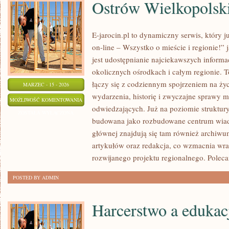
Ostrów Wielkopolsk
E-jarocin.pl to dynamiczny serwis, który 
on-line – Wszystko o mieście i regionie!” 
jest udostępnianie najciekawszych informac
okolicznych ośrodkach i całym regionie. T
łączy się z codziennym spojrzeniem na życi
MARZEC - 15 - 2026
wydarzenia, historię i zwyczajne sprawy 
OSTRÓW
MOŻLIWOŚĆ KOMENTOWANIA
odwiedzających. Już na poziomie struktury 
WIELKOPOLSKI
ZOSTAŁA WYŁĄCZONA
budowana jako rozbudowane centrum wiad
głównej znajdują się tam również archiwum,
artykułów oraz redakcja, co wzmacnia wra
rozwijanego projektu regionalnego. Pole
POSTED BY ADMIN
Harcerstwo a edukac