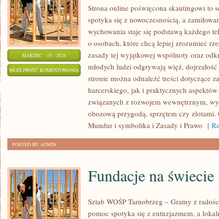
Strona online poświęcona skautingowi to 
spotyka się z nowoczesnością, a zamiłowan
wychowania staje się podstawą każdego tek
o osobach, które chcą lepiej zrozumieć rz
zasady tej wyjątkowej wspólnoty oraz odkr
MARZEC - 15 - 2026
młodych ludzi odgrywają więź, dojrzałość 
HARCERSTWO
MOŻLIWOŚĆ KOMENTOWANIA
stronie można odnaleźć treści dotyczące 
A
ZOSTAŁA WYŁĄCZONA
harcerskiego, jak i praktycznych aspektów
EDUKACJA
związanych z rozwojem wewnętrznym, w
obozową przygodą, sprzętem czy zlotami. 
Mundur i symbolika i Zasady i Prawo
[ Re
POSTED BY ADMIN
Fundacje na świecie
Sztab WOŚP Tarnobrzeg – Gramy z radości
pomoc spotyka się z entuzjazmem, a lokal