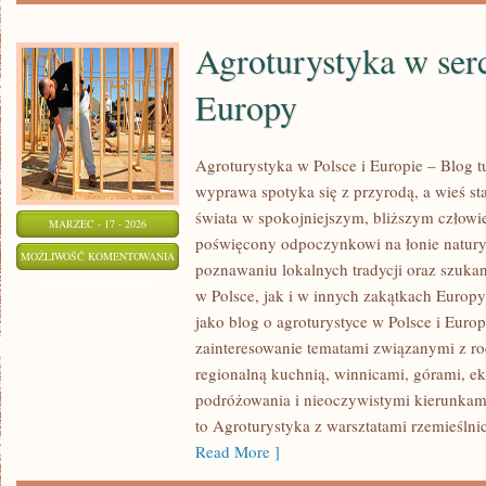
Agroturystyka w ser
Europy
Agroturystyka w Polsce i Europie – Blog t
wyprawa spotyka się z przyrodą, a wieś sta
świata w spokojniejszym, bliższym człowi
MARZEC - 17 - 2026
poświęcony odpoczynkowi na łonie natur
AGROTURYSTYKA
MOŻLIWOŚĆ KOMENTOWANIA
poznawaniu lokalnych tradycji oraz szuk
W
ZOSTAŁA WYŁĄCZONA
w Polsce, jak i w innych zakątkach Europy
SERCU
jako blog o agroturystyce w Polsce i Europ
WINNIC
zainteresowanie tematami związanymi z 
EUROPY
regionalną kuchnią, winnicami, górami, e
podróżowania i nieoczywistymi kierunkam
to Agroturystyka z warsztatami rzemieślni
Read More ]