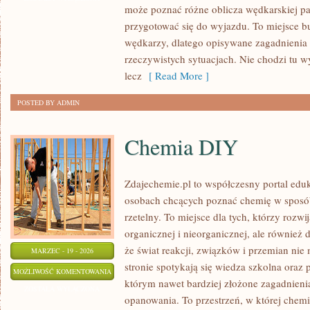
może poznać różne oblicza wędkarskiej pasj
przygotować się do wyjazdu. To miejsce 
wędkarzy, dlatego opisywane zagadnienia
rzeczywistych sytuacjach. Nie chodzi tu w
lecz
[ Read More ]
POSTED BY ADMIN
Chemia DIY
Zdajechemie.pl to współczesny portal eduk
osobach chcących poznać chemię w sposób
rzetelny. To miejsce dla tych, którzy rozwi
organicznej i nieorganicznej, ale również 
że świat reakcji, związków i przemian nie 
MARZEC - 19 - 2026
stronie spotykają się wiedza szkolna oraz 
CHEMIA
MOŻLIWOŚĆ KOMENTOWANIA
którym nawet bardziej złożone zagadnienia 
DIY
ZOSTAŁA WYŁĄCZONA
opanowania. To przestrzeń, w której chemi