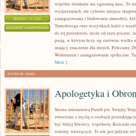
wspólne działanie ma ogromną moc. To nie
wydarzeniach, ale cyfrowe miejsce skupio
zaangażowania i budowania atmosfery, kt
MARZEC - 14 - 2026
Tarnobrzega oraz wszystkich ludzi o wrażli
FUNDACJE
MOŻLIWOŚĆ KOMENTOWANIA
do tej przestrzeni, może od razu poczuć, że
NA
ZOSTAŁA WYŁĄCZONA
pasją, w którym liczy się zarówno wielka a
ŚWIECIE
mający znaczenie dla innych. Polecamy Zb
Wolontariat i zaangażowanie społeczne. Ta 
More ]
POSTED BY ADMIN
Apologetyka i Obro
Strona internetowa Parafii pw. Świętej Tró
stworzone z myślą o osobach poszukujący
być bliżej Stwórcy, wspólnoty Kościoła or
rodziny wierzących. To nie jest jedynie z