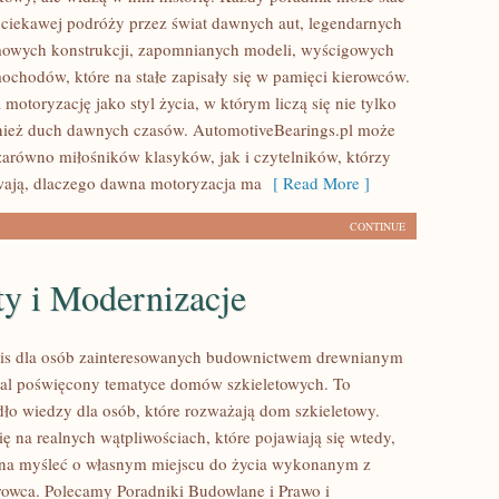
 ciekawej podróży przez świat dawnych aut, legendarnych
mowych konstrukcji, zapomnianych modeli, wyścigowych
ochodów, które na stałe zapisały się w pamięci kierowców.
 motoryzację jako styl życia, w którym liczą się nie tylko
wnież duch dawnych czasów. AutomotiveBearings.pl może
zarówno miłośników klasyków, jak i czytelników, którzy
wają, dlaczego dawna motoryzacja ma
[ Read More ]
CONTINUE
y i Modernizacje
is dla osób zainteresowanych budownictwem drewnianym
al poświęcony tematyce domów szkieletowych. To
dło wiedzy dla osób, które rozważają dom szkieletowy.
ię na realnych wątpliwościach, które pojawiają się wtedy,
yna myśleć o własnym miejscu do życia wykonanym z
rowca. Polecamy Poradniki Budowlane i Prawo i