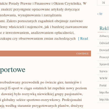
31
także Porady Prawne i Finansowe i Okiem Czytelnika. W
 znaleźć przystępnie opracowane artykuły dotyczące
« lip
zedawania, wynajmowania i zarządzania
ami. Zakres poruszanych zagadnień obejmuje zarówno
lemy właścicieli i najemców, jak i bardziej zaawansowane
Rekl
e z inwestowaniem, analizowaniem opłacalności,
Zobacz 
 zakupu czy obserwowaniem zmian zachodzących
[ Read
Odwiedź
Dowiedz 
CONTINUE
Przeczyt
Sprawdź
sportowe
Serwis
WWW
– rozbudowany przewodnik po świecie gier, turniejów i
Portal
zacji E-sport w ciągu ostatnich lat zupełnie nowy poziom
http://
o dawniej było rozrywką niewielkiej grupy pasjonatów,
i globalny sektor sportowo-rozrywkowy. Profesjonalni
http://d
ują według starannie przygotowanych planów, drużyny