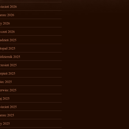
iecień 2026
rzec 2026
ty 2026
yczeń 2026
udzień 2025
stopad 2025
ździernik 2025
zesień 2025
erpień 2025
piec 2025
erwiec 2025
j 2025
iecień 2025
rzec 2025
ty 2025