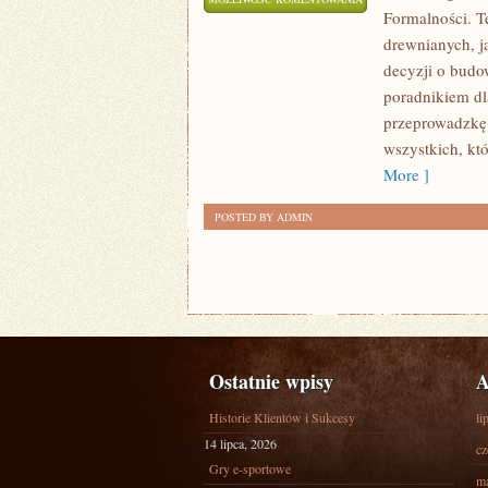
Formalności. 
I
ZOSTAŁA WYŁĄCZONA
drewnianych, j
MODERNIZACJE
decyzji o bud
poradnikiem dla
przeprowadzkę 
wszystkich, kt
More ]
POSTED BY ADMIN
Ostatnie wpisy
A
Historie Klientów i Sukcesy
li
14 lipca, 2026
cz
Gry e-sportowe
ma