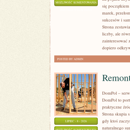
SAMOCHODY
MOŻLIWOŚĆ KOMENTOWANIA
się początkiem
ZABYTKOWE
ZOSTAŁA WYŁĄCZONA
marek, przeło
–
sukcesów i sam
PORADNIKI
Strona zestawia
KOLEKCJONERA
liczby, ale ró
zainteresować 
dopiero odkry
POSTED BY ADMIN
Remont
DomPol – serw
DomPol to port
praktyczne źró
Strona skupia s
gdy ktoś zacz
LIPIEC - 8 - 2026
naturalnego su
REMONTY
MOŻLIWOŚĆ KOMENTOWANIA