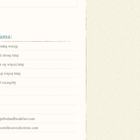
ama:
pełną wersję
 stronę tutaj
się więcej tutaj
aj więcej tutaj
 szczegóły
hopebedandbreakfast.com
esoreillesavecdestrous.com