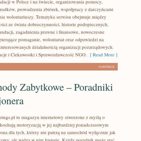
ndacji w Polsce i na świecie, organizowania pomocy,
rodków, prowadzenia zbiórek, współpracy z darczyńcami
ia wolontariuszy. Tematyka serwisu obejmuje między
ości ze świata dobroczynności, historie podopiecznych,
fundacji, zagadnienia prawne i finansowe, nowoczesne
pierające pomaganie, wolontariat oraz odpowiedzi na
ainteresowanych działalnością organizacji pozarządowych.
acje i Ciekawostki i Sprawozdawczość NGO.
[ Read More ]
CONTINUE
ody Zabytkowe – Poradniki
jonera
ings.pl to magazyn internetowy stworzone z myślą o
 kochają motoryzacją w jej najbardziej ponadczasowym
rona dla tych, którzy nie patrzą na samochód wyłącznie jak
kowy, ale widzą w nim historię. Każdy poradnik może stać