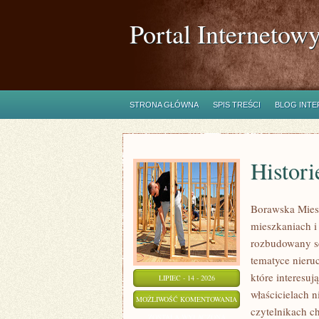
Portal Internetow
STRONA GŁÓWNA
SPIS TREŚCI
BLOG INT
Histori
Borawska Miesz
mieszkaniach 
rozbudowany s
tematyce nieru
które interesuj
LIPIEC - 14 - 2026
właścicielach 
HISTORIE
MOŻLIWOŚĆ KOMENTOWANIA
czytelnikach c
KLIENTÓW
ZOSTAŁA WYŁĄCZONA