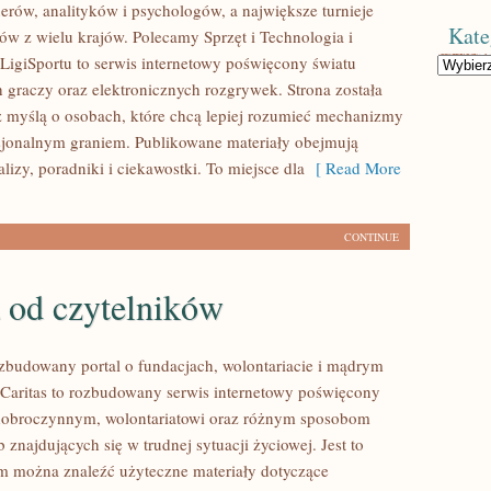
nerów, analityków i psychologów, a największe turnieje
Kate
nów z wielu krajów. Polecamy Sprzęt i Technologia i
. LigiSportu to serwis internetowy poświęcony światu
Kategorie
h graczy oraz elektronicznych rozgrywek. Strona została
 myślą o osobach, które chcą lepiej rozumieć mechanizmy
sjonalnym graniem. Publikowane materiały obejmują
alizy, poradniki i ciekawostki. To miejsce dla
[ Read More
CONTINUE
 od czytelników
ozbudowany portal o fundacjach, wolontariacie i mądrym
aritas to rozbudowany serwis internetowy poświęcony
dobroczynnym, wolontariatowi oraz różnym sposobom
 znajdujących się w trudnej sytuacji życiowej. Jest to
ym można znaleźć użyteczne materiały dotyczące