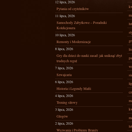
12 lipca, 2026
kw
Pytania od czytelników
ma
11 lipca, 2026
Samochody Zabytkowe – Poradniki
lu
Kolekcjonera
st
10 lipca, 2026
gr
Remonty i Modernizacje
8 lipca, 2026
li
Gry dla dzieci do nauki zasad: jak uniknąć zbyt
pa
trudnych reguł
wr
7 lipca, 2026
Szwajcaria
si
6 lipca, 2026
li
Historia i Legendy Mafii
cz
4 lipca, 2026
ma
Trening siłowy
kw
3 lipca, 2026
Głogów
ma
2 lipca, 2026
lu
Wyzwania i Problemy Branży