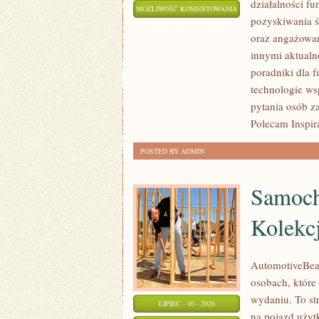
działalności fu
PYTANIA
MOŻLIWOŚĆ KOMENTOWANIA
pozyskiwania ś
OD
ZOSTAŁA WYŁĄCZONA
oraz angażowan
CZYTELNIKÓW
innymi aktualn
poradniki dla 
technologie ws
pytania osób z
Polecam Inspir
POSTED BY ADMIN
Samoch
Kolekc
AutomotiveBear
osobach, które
wydaniu. To st
LIPIEC - 10 - 2026
na pojazd użyt