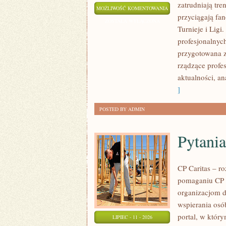
zatrudniają tre
GRY
MOŻLIWOŚĆ KOMENTOWANIA
przyciągają fa
E-
ZOSTAŁA WYŁĄCZONA
Turnieje i Ligi
SPORTOWE
profesjonalnyc
przygotowana z
rządzące profe
aktualności, an
]
POSTED BY ADMIN
Pytania
CP Caritas – r
pomaganiu CP C
organizacjom 
wspierania osób
portal, w któr
LIPIEC - 11 - 2026