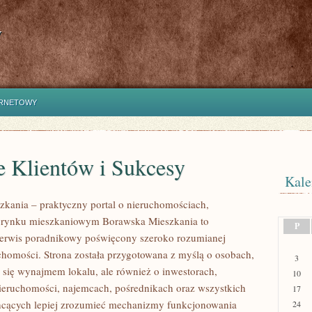
y
ERNETOWY
e Klientów i Sukcesy
Kale
kania – praktyczny portal o nieruchomościach,
i rynku mieszkaniowym Borawska Mieszkania to
P
erwis poradnikowy poświęcony szeroko rozumianej
chomości. Strona została przygotowana z myślą o osobach,
3
ą się wynajmem lokalu, ale również o inwestorach,
10
nieruchomości, najemcach, pośrednikach oraz wszystkich
17
hcących lepiej zrozumieć mechanizmy funkcjonowania
24