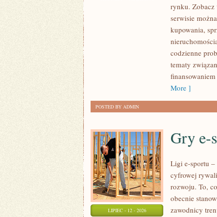
rynku. Zobacz 
I
serwisie można
SUKCESY
kupowania, spr
nieruchomości
codzienne prob
tematy związan
finansowaniem
More ]
POSTED BY ADMIN
Gry e-
Ligi e-sportu 
cyfrowej rywali
rozwoju. To, c
obecnie stanow
zawodnicy tren
LIPIEC - 12 - 2026