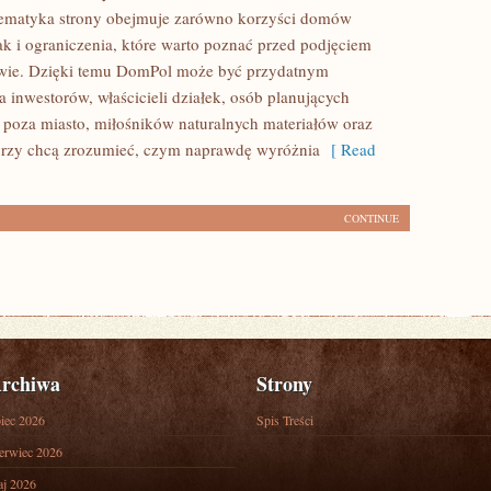
Tematyka strony obejmuje zarówno korzyści domów
ak i ograniczenia, które warto poznać przed podjęciem
owie. Dzięki temu DomPol może być przydatnym
 inwestorów, właścicieli działek, osób planujących
poza miasto, miłośników naturalnych materiałów oraz
órzy chcą zrozumieć, czym naprawdę wyróżnia
[ Read
CONTINUE
rchiwa
Strony
piec 2026
Spis Treści
erwiec 2026
j 2026