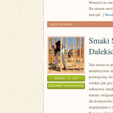
Nowości na stro
DLA
Na stronie moż
INTROWERTYKÓW
nawyki
[ Read
POSTED BY ADMIN
Smaki Ś
Daleki
Ten serwis to 
ekskluzywne de
poświęcony dob
MARZEC - 24 - 2026
wielkie jak po
SMAKI
MOŻLIWOŚĆ KOMENTOWANIA
odkrywać smaki
ŚWIATA
ZOSTAŁA WYŁĄCZONA
tematy związan
–
dla koneserów,
DELIKATESY
inspiracjami z 
Z