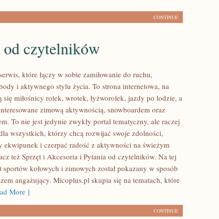
CONTINUE
 od czytelników
serwis, które łączy w sobie zamiłowanie do ruchu,
body i aktywnego stylu życia. To strona internetowa, na
ą się miłośnicy rolek, wrotek, łyżworolek, jazdy po lodzie, a
ainteresowane zimową aktywnością, snowboardem oraz
m. To nie jest jedynie zwykły portal tematyczny, ale raczej
 dla wszystkich, którzy chcą rozwijać swoje zdolności,
 ekwipunek i czerpać radość z aktywności na świeżym
cz też Sprzęt i Akcesoria i Pytania od czytelników. Na tej
at sportów kołowych i zimowych został pokazany w sposób
azem angażujący. Micoplus.pl skupia się na tematach, które
ad More ]
CONTINUE