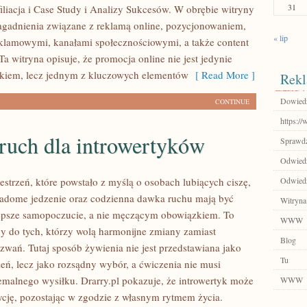
31
filiacja i Case Study i Analizy Sukcesów. W obrębie witryny
agadnienia związane z reklamą online, pozycjonowaniem,
« lip
lamowymi, kanałami społecznościowymi, a także content
a witryna opisuje, że promocja online nie jest jedynie
iem, lecz jednym z kluczowych elementów
[ Read More ]
Rekl
Dowiedz
CONTINUE
https:/
 ruch dla introwertyków
Sprawdź
Odwiedź
zestrzeń, które powstało z myślą o osobach lubiących ciszę,
Odwiedź 
iadome jedzenie oraz codzienna dawka ruchu mają być
Witryna
epsze samopoczucie, a nie męczącym obowiązkiem. To
WWW
ny do tych, którzy wolą harmonijne zmiany zamiast
Blog
zwań. Tutaj sposób żywienia nie jest przedstawiana jako
Tu
ń, lecz jako rozsądny wybór, a ćwiczenia nie musi
emalnego wysiłku. Drarry.pl pokazuje, że introwertyk może
WWW
cję, pozostając w zgodzie z własnym rytmem życia.