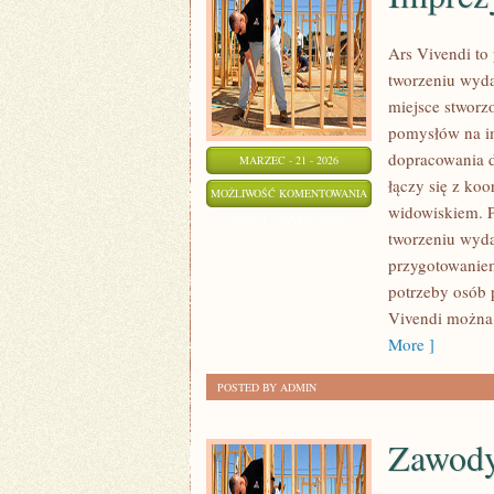
Ars Vivendi to 
tworzeniu wyd
miejsce stworzo
pomysłów na im
dopracowania d
MARZEC - 21 - 2026
łączy się z ko
IMPREZY
MOŻLIWOŚĆ KOMENTOWANIA
widowiskiem. P
TEMATYCZNE
ZOSTAŁA WYŁĄCZONA
tworzeniu wyda
przygotowaniem
potrzeby osób 
Vivendi można 
More ]
POSTED BY ADMIN
Zawody