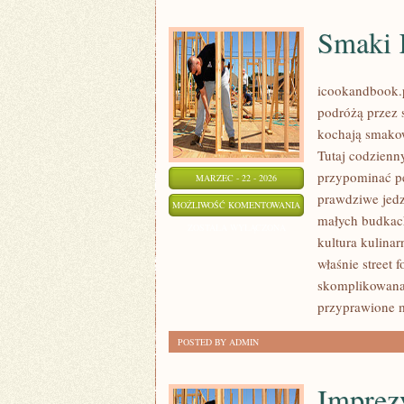
Smaki 
icookandbook.pl
podróżą przez s
kochają smakow
Tutaj codzienn
przypominać p
MARZEC - 22 - 2026
prawdziwe jedze
SMAKI
MOŻLIWOŚĆ KOMENTOWANIA
małych budkach
KONTYNENTÓW
ZOSTAŁA WYŁĄCZONA
kultura kulina
właśnie street 
skomplikowana,
przyprawione 
POSTED BY ADMIN
Imprez