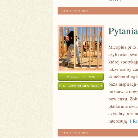
POSTED BY ADMIN
Pytania
Micoplus.pl to 
szybkości, swo
której spotykaj
także osoby z
skateboardingie
MARZEC - 23 - 2026
baza inspiracji
PYTANIA
MOŻLIWOŚĆ KOMENTOWANIA
poznawać nowy
OD
ZOSTAŁA WYŁĄCZONA
powietrzu. Zoba
CZYTELNIKÓW
platformie świ
czytelny, a zar
interesują
[ Re
POSTED BY ADMIN