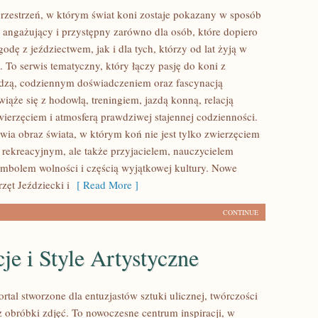
przestrzeń, w którym świat koni zostaje pokazany w sposób
 angażujący i przystępny zarówno dla osób, które dopiero
odę z jeździectwem, jak i dla tych, którzy od lat żyją w
. To serwis tematyczny, który łączy pasję do koni z
dzą, codziennym doświadczeniem oraz fascynacją
iąże się z hodowlą, treningiem, jazdą konną, relacją
wierzęciem i atmosferą prawdziwej stajennej codzienności.
awia obraz świata, w którym koń nie jest tylko zwierzęciem
rekreacyjnym, ale także przyjacielem, nauczycielem
symbolem wolności i częścią wyjątkowej kultury. Nowe
rzęt Jeździecki i
[ Read More ]
CONTINUE
cje i Style Artystyczne
ortal stworzone dla entuzjastów sztuki ulicznej, twórczości
z obróbki zdjęć. To nowoczesne centrum inspiracji, w