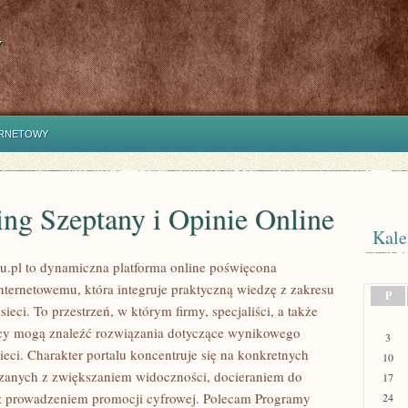
y
ERNETOWY
ng Szeptany i Opinie Online
Kale
u.pl to dynamiczna platforma online poświęcona
nternetowemu, która integruje praktyczną wiedzę z zakresu
P
ieci. To przestrzeń, w którym firmy, specjaliści, a także
rcy mogą znaleźć rozwiązania dotyczące wynikowego
3
eci. Charakter portalu koncentruje się na konkretnych
10
zanych z zwiększaniem widoczności, docieraniem do
17
z prowadzeniem promocji cyfrowej. Polecam Programy
24