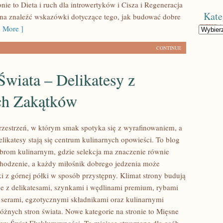
nie to Dieta i ruch dla introwertyków i Cisza i Regeneracja
Kate
na znaleźć wskazówki dotyczące tego, jak budować dobre
 More ]
Kategorie
CONTINUE
wiata – Delikatesy z
ch Zakątków
przestrzeń, w którym smak spotyka się z wyrafinowaniem, a
likatesy stają się centrum kulinarnych opowieści. To blog
rom kulinarnym, gdzie selekcja ma znaczenie równie
chodzenie, a każdy miłośnik dobrego jedzenia może
 z górnej półki w sposób przystępny. Klimat strony budują
e z delikatesami, szynkami i wędlinami premium, rybami
 serami, egzotycznymi składnikami oraz kulinarnymi
różnych stron świata. Nowe kategorie na stronie to Mięsne