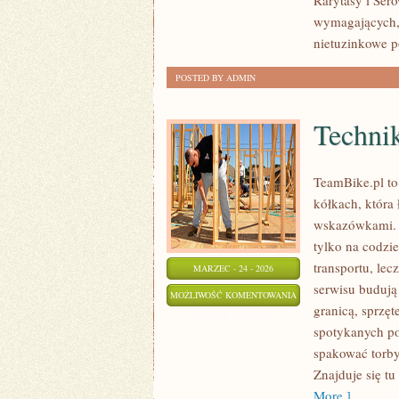
Rarytasy i Ser
DALEKICH
wymagających, 
ZAKĄTKÓW
nietuzinkowe po
POSTED BY ADMIN
Techni
TeamBike.pl t
kółkach, która
wskazówkami. T
tylko na codzie
transportu, lec
MARZEC - 24 - 2026
serwisu budują
TECHNIKA
MOŻLIWOŚĆ KOMENTOWANIA
granicą, sprzęt
I
ZOSTAŁA WYŁĄCZONA
spotykanych po
SERWIS
spakować torby
W
Znajduje się tu
PODRÓŻY
More ]