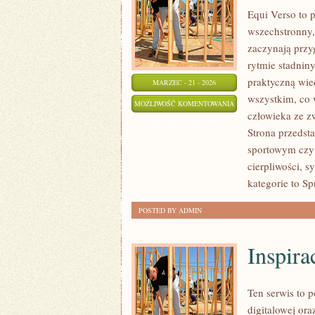
Equi Verso to 
wszechstronny,
zaczynają przyg
rytmie stadniny
praktyczną wie
MARZEC - 21 - 2026
wszystkim, co w
ZAWODY
MOŻLIWOŚĆ KOMENTOWANIA
człowieka ze z
I
ZOSTAŁA WYŁĄCZONA
Strona przedst
WYDARZENIA
sportowym czy 
cierpliwości, 
kategorie to Sp
POSTED BY ADMIN
Inspira
Ten serwis to p
digitalowej ora