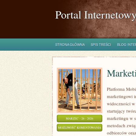
Portal Internetow
STRONA GŁÓWNA
SPIS TREŚCI
BLOG INT
Marketi
Platforma Mobi
marketingowi i
widoczności w s
startujący twó
marketingu w si
MARZEC - 26 - 2026
metodach zwią
MARKETING
MOŻLIWOŚĆ KOMENTOWANIA
odbiorców ora
SZEPTANY
ZOSTAŁA WYŁĄCZONA