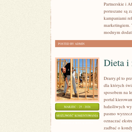
Partnerskie i A
I
poruszane są z
OPINIE
kampaniami rek
ONLINE
marketingiem. T
modnym dodatk
POSTED BY ADMIN
Dieta i
Drarry.pl to pr
dla których św
sposobem na l
portal kierowa
hałaśliwych wy
MARZEC - 25 - 2026
pasmo wyrzecze
DIETA
MOŻLIWOŚĆ KOMENTOWANIA
oznaczać ekstr
I
ZOSTAŁA WYŁĄCZONA
zadbać o kondy
RUCH