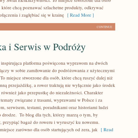
owy Świat Ekskluzywności. To miejsce stworzone dla osób
które chcą poznawać szlachetne produkty, odkrywać
łączenia i zagłębiać się w krainę
[ Read More ]
CONTINUE
ka i Serwis w Podróży
o inspirująca platforma poświęcona wyprawom na dwóch
 łączy w sobie zamiłowanie do podróżowania z użytecznymi
o miejsce stworzone dla osób, które chcą ruszyć dalej niż
nną przejażdżkę, a rower traktują nie wyłącznie jako środek
z również jako przepustkę do niezależności. Charakter
 tematy związane z trasami, wyprawami w Polsce i za
em, serwisem, testami, poradnikami oraz historiami ludzi
 drodze. To blog dla tych, którzy marzą o tym, by
, przypiąć bagaż do roweru i wyruszyć ku nowemu.
 miejsce zarówno dla osób startujących od zera, jak
[ Read