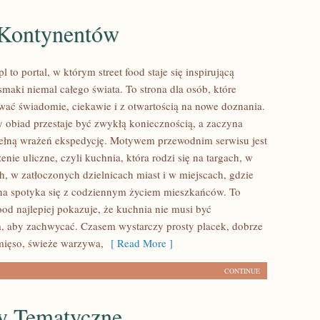
Kontynentów
 to portal, w którym street food staje się inspirującą
maki niemal całego świata. To strona dla osób, które
ać świadomie, ciekawie i z otwartością na nowe doznania.
y obiad przestaje być zwykłą koniecznością, a zaczyna
ełną wrażeń ekspedycję. Motywem przewodnim serwisu jest
nie uliczne, czyli kuchnia, która rodzi się na targach, w
, w zatłoczonych dzielnicach miast i w miejscach, gdzie
rna spotyka się z codziennym życiem mieszkańców. To
food najlepiej pokazuje, że kuchnia nie musi być
 aby zachwycać. Czasem wystarczy prosty placek, dobrze
mięso, świeże warzywa,
[ Read More ]
CONTINUE
y Tematyczne