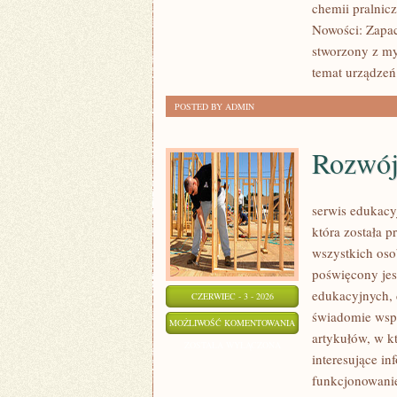
chemii pralnicz
Nowości: Zapac
stworzony z myś
temat urządzeń 
POSTED BY ADMIN
Rozwój
serwis edukacy
która została 
wszystkich oso
poświęcony jes
edukacyjnych, 
CZERWIEC - 3 - 2026
świadomie wspi
ROZWÓJ
MOŻLIWOŚĆ KOMENTOWANIA
artykułów, w k
DZIECKA
ZOSTAŁA WYŁĄCZONA
interesujące i
funkcjonowanie