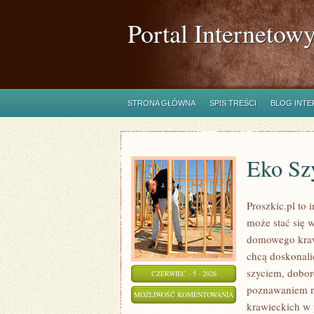
Portal Internetow
STRONA GŁÓWNA
SPIS TREŚCI
BLOG INT
Eko Szy
Proszkic.pl to 
może stać się 
domowego krawi
chcą doskonalić
szyciem, dobor
CZERWIEC - 5 - 2026
poznawaniem n
EKO
MOŻLIWOŚĆ KOMENTOWANIA
krawieckich w p
SZYCIE
ZOSTAŁA WYŁĄCZONA