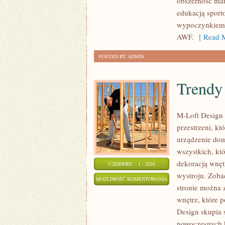
obszerność mat
edukacją sport
wypoczynkiem. 
AWF.
[ Read M
POSTED BY ADMIN
Trendy 
M-Loft Design 
przestrzeni, k
urządzenie domu
wszystkich, kt
dekoracją wnęt
CZERWIEC - 1 - 2026
wystroju. Zobac
TRENDY
MOŻLIWOŚĆ KOMENTOWANIA
stronie można 
I
ZOSTAŁA WYŁĄCZONA
wnętrz, które 
INSPIRACJE
Design skupia 
nowoczesnych k