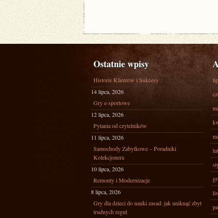
Ostatnie wpisy
A
Historie Klientów i Sukcesy
li
14 lipca, 2026
cz
Gry e-sportowe
ma
12 lipca, 2026
kw
Pytania od czytelników
ma
11 lipca, 2026
Samochody Zabytkowe – Poradniki
lu
Kolekcjonera
st
10 lipca, 2026
gr
Remonty i Modernizacje
8 lipca, 2026
li
Gry dla dzieci do nauki zasad: jak uniknąć zbyt
pa
trudnych reguł