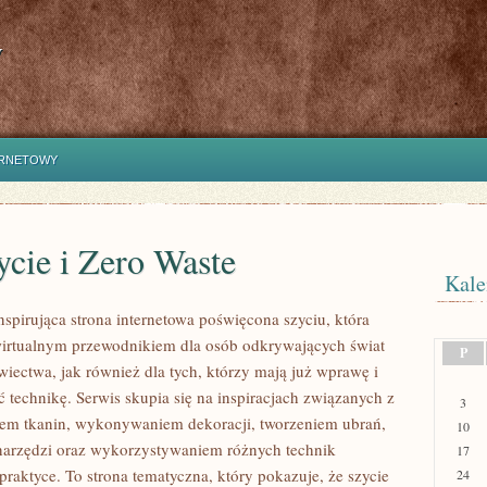
y
ERNETOWY
cie i Zero Waste
Kale
inspirująca strona internetowa poświęcona szyciu, która
wirtualnym przewodnikiem dla osób odkrywających świat
P
ectwa, jak również dla tych, którzy mają już wprawę i
 technikę. Serwis skupia się na inspiracjach związanych z
3
em tkanin, wykonywaniem dekoracji, tworzeniem ubrań,
10
arzędzi oraz wykorzystywaniem różnych technik
17
raktyce. To strona tematyczna, który pokazuje, że szycie
24