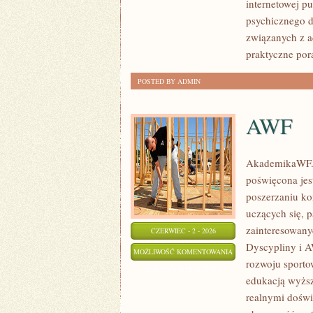
internetowej p
psychicznego d
związanych z a
praktyczne po
POSTED BY ADMIN
AWF
AkademikaWF.pl
poświęcona jes
poszerzaniu kom
uczących się, 
zainteresowany
CZERWIEC - 2 - 2026
Dyscypliny i A
AWF
MOŻLIWOŚĆ KOMENTOWANIA
rozwoju sporto
ZOSTAŁA WYŁĄCZONA
edukacją wyższ
realnymi doświ