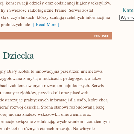
ej, konserwacji odzieży oraz codziennej higieny tekstyliów.
Kate
hy i Świeżość i Ekologiczne Pranie. Serwis został
lą o czytelnikach, którzy szukają rzetelnych informacji na
Kategorie
pralniczych, ale
[ Read More ]
CONTINUE
 Dziecka
jny Biały Kotek to innowacyjna przestrzeń internetowa,
przygotowana z myślą o rodzicach, pedagogach, a także
bach zainteresowanych rozwojem najmłodszych. Serwis
t tematyce żłobków, przedszkoli oraz placówek
dostarczając praktycznych informacji dla osób, które chcą
erać rozwój dziecka. Strona stanowi rozbudowaną bazę
tórej można znaleźć wskazówki, omówienia oraz
nformacje związane z edukacją, wychowaniem i codziennym
m dzieci na różnych etapach rozwoju. Na witrynie