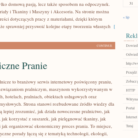
31
ylko domową pasją, lecz także sposobem na odpoczynek.
iały i Tkaniny i Maszyny i Akcesoria. Na stronie można
« lip
treści dotyczących pracy z materiałami, dzięki którym
e sprawniej przyswoić kolejne etapy tworzenia własnych
[
Rekl
Dowiedz 
CONTINUE
Odwiedź 
iczne Pranie
http://
Przejdź 
lnicze to branżowy serwis internetowy poświęcony praniu,
Zobacz p
ozwiązaniom pralniczym, maszynom wykorzystywanym w
HTTP
h, hotelach, pralniach, obiektach usługowych oraz
Witryna
mysłowych. Strona stanowi rozbudowane źródło wiedzy dla
Portal
ą lepiej zrozumieć, jak działa nowoczesne pralnictwo, jak
Internet
, jak korzystać z suszarek, jak pielęgnować tkaniny, jak
 jak organizować ekonomiczny proces prania. To miejsce,
Tutaj
czne porady łączą się z tematyką technologii, ekologii,