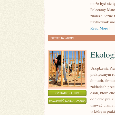
może być nie t
I
Polecamy Mater
ZERO
znaleźć liczne 
WASTE
użytkownik moż
Read More ]
POSTED BY ADMIN
Ekolog
Urządzenia Pra
praktycznym r
domach, firmac
zakładach prze
osób, które chc
CZERWIEC - 4 - 2026
dobierać pralki
EKOLOGICZNE
MOŻLIWOŚĆ KOMENTOWANIA
usuwać plamy i
PRANIE
ZOSTAŁA WYŁĄCZONA
w którym prakty