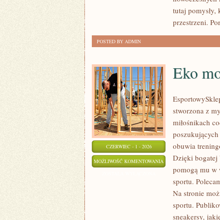
tutaj pomysły,
przestrzeni. Por
POSTED BY ADMIN
Eko mo
EsportowySklep
stworzona z my
miłośnikach co
poszukujących 
obuwia trening
CZERWIEC - 1 - 2026
Dzięki bogatej
EKO
MOŻLIWOŚĆ KOMENTOWANIA
pomogą mu w w
MODA
ZOSTAŁA WYŁĄCZONA
sportu. Polecam
SPORTOWA
Na stronie moż
sportu. Publik
sneakersy, jak