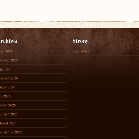
rchiwa
Strony
piec 2026
Spis Treści
erwiec 2026
j 2026
iecień 2026
rzec 2026
ty 2026
yczeń 2026
udzień 2025
stopad 2025
ździernik 2025