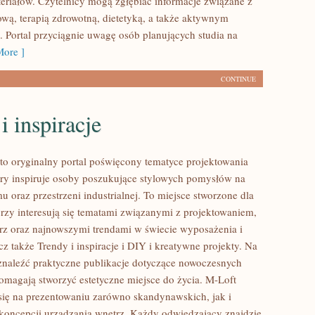
eriałów. Czytelnicy mogą zgłębiać informacje związane z
ową, terapią zdrowotną, dietetyką, a także aktywnym
Portal przyciągnie uwagę osób planujących studia na
ore ]
CONTINUE
i inspiracje
to oryginalny portal poświęcony tematyce projektowania
tóry inspiruje osoby poszukujące stylowych pomysłów na
 oraz przestrzeni industrialnej. To miejsce stworzone dla
órzy interesują się tematami związanymi z projektowaniem,
rz oraz najnowszymi trendami w świecie wyposażenia i
z także Trendy i inspiracje i DIY i kreatywne projekty. Na
znaleźć praktyczne publikacje dotyczące nowoczesnych
pomagają stworzyć estetyczne miejsce do życia. M-Loft
się na prezentowaniu zarówno skandynawskich, jak i
oncepcji urządzania wnętrz. Każdy odwiedzający znajdzie