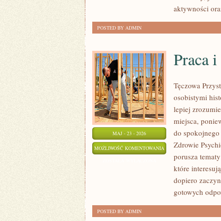
aktywności ora
POSTED BY ADMIN
Praca i
Tęczowa Przyst
osobistymi hist
lepiej zrozumi
miejsca, ponie
do spokojnego 
MAJ - 23 - 2026
Zdrowie Psychic
PRACA
MOŻLIWOŚĆ KOMENTOWANIA
porusza tematy 
I
ZOSTAŁA WYŁĄCZONA
które interesuj
PSYCHOLOGIA
dopiero zaczyn
ORGANIZACJI
gotowych odpow
POSTED BY ADMIN