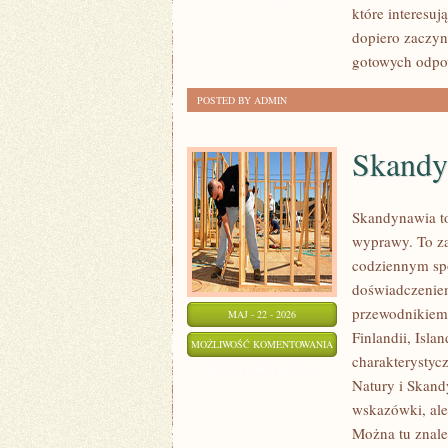
które interesuj
PSYCHOLOGIA
dopiero zaczyn
ORGANIZACJI
gotowych odpow
POSTED BY ADMIN
Skandy
Skandynawia to
wyprawy. To za
codziennym sp
doświadczeniem
przewodnikiem 
MAJ - 22 - 2026
Finlandii, Isla
SKANDYNAWIA
MOŻLIWOŚĆ KOMENTOWANIA
charakterystycz
ZOSTAŁA WYŁĄCZONA
Natury i Skandy
wskazówki, ale
Można tu znale