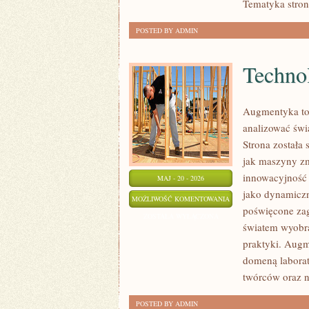
Tematyka stron
POSTED BY ADMIN
Techno
Augmentyka to 
analizować świa
Strona została 
jak maszyny zm
innowacyjność n
MAJ - 20 - 2026
jako dynamiczn
TECHNOLOGIA
MOŻLIWOŚĆ KOMENTOWANIA
poświęcone zag
A
ZOSTAŁA WYŁĄCZONA
światem wyobraź
ETYKA
praktyki. Augm
domeną laborat
twórców oraz n
POSTED BY ADMIN