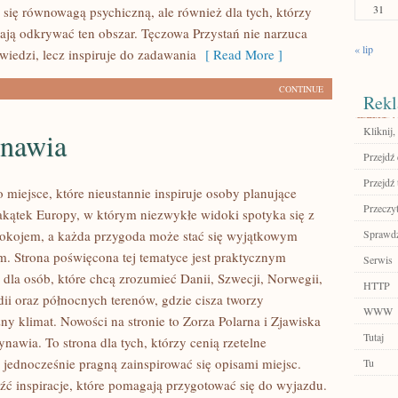
31
ą się równowagą psychiczną, ale również dla tych, którzy
ają odkrywać ten obszar. Tęczowa Przystań nie narzuca
« lip
iedzi, lecz inspiruje do zadawania
[ Read More ]
CONTINUE
Rekl
Kliknij,
nawia
Przejdź 
Przejdź 
 miejsce, które nieustannie inspiruje osoby planujące
Przeczyt
kątek Europy, w którym niezwykłe widoki spotyka się z
okojem, a każda przygoda może stać się wyjątkowym
Sprawdź
. Strona poświęcona tej tematyce jest praktycznym
Serwis
dla osób, które chcą zrozumieć Danii, Szwecji, Norwegii,
HTTP
ndii oraz północnych terenów, gdzie cisza tworzy
WWW
ny klimat. Nowości na stronie to Zorza Polarna i Zjawiska
Tutaj
nawia. To strona dla tych, którzy cenią rzetelne
 jednocześnie pragną zainspirować się opisami miejsc.
Tu
źć inspiracje, które pomagają przygotować się do wyjazdu.