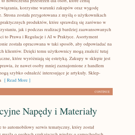
 to nowoczesna przestrzeń dla osób, które cenią
związania, korzystne warunki zakupów oraz wygodę
. Strona została przygotowana z myślą o użytkownikach
praktycznych produktów, które sprawdzą się zarówno w
zystaniu, jak i podczas realizacji bardziej zaawansowanych
ci to Prawa i Regulacje i AI w Praktyce. Asortyment
ronie została opracowana w taki sposób, aby odpowiadać na
ch klientów. Dzięki temu użytkownicy mogą znaleźć tutaj
czne, które wyróżniają się estetyką. Zakupy w sklepie jest
 sprawia, że nawet osoby mniej zaznajomione z handlem
ogą szybko odnaleźć interesujące je artykuły. Sklep-
a
[ Read More ]
CONTINUE
cyjne Napędy i Materiały
 to automobilowy serwis tematyczny, który został
z myślą o osobach szukających wiedzy o samochodach.