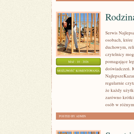
Rodzin
Serwis Najleps
osobach, które
duchowym, reli
czytelnicy mog
pomagające lep
MAJ - 10 - 2026
doświadczeń. K
RODZINA
MOŻLIWOŚĆ KOMENTOWANIA
NajlepszeKazan
I
ZOSTAŁA WYŁĄCZONA
regularnie czyt
WYCHOWANIE
że każdy użytk
W
zarówno krótkie
WIERZE
osób w różnym
POSTED BY ADMIN