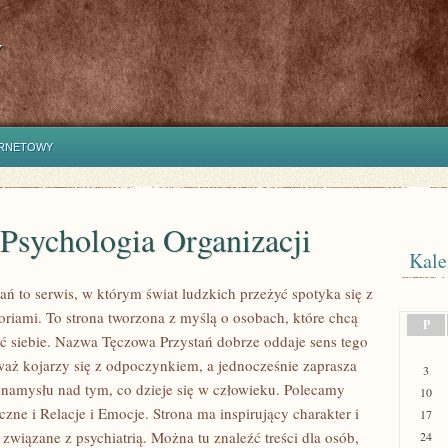
y
ERNETOWY
 Psychologia Organizacji
Kale
ań to serwis, w którym świat ludzkich przeżyć spotyka się z
oriami. To strona tworzona z myślą o osobach, które chcą
P
eć siebie. Nazwa Tęczowa Przystań dobrze oddaje sens tego
waż kojarzy się z odpoczynkiem, a jednocześnie zaprasza
3
namysłu nad tym, co dzieje się w człowieku. Polecamy
10
zne i Relacje i Emocje. Strona ma inspirujący charakter i
17
związane z psychiatrią. Można tu znaleźć treści dla osób,
24