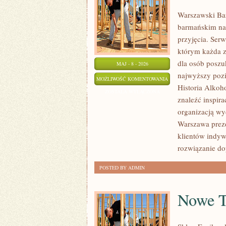
Warszawski Ba
barmańskim na 
przyjęcia. Serw
którym każda z
dla osób poszu
MAJ - 8 - 2026
najwyższy pozi
SZAMPANY
MOŻLIWOŚĆ KOMENTOWANIA
Historia Alkoh
I
ZOSTAŁA WYŁĄCZONA
znaleźć inspir
WINA
organizacją wy
MUSUJĄCE
Warszawa preze
klientów indyw
rozwiązanie do
POSTED BY ADMIN
Nowe T