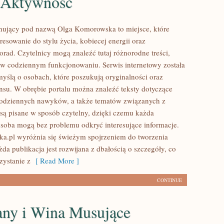
i Aktywność
nujący pod nazwą Olga Komorowska to miejsce, które
eresowanie do stylu życia, kobiecej energii oraz
orad. Czytelnicy mogą znaleźć tutaj różnorodne treści,
ą w codziennym funkcjonowaniu. Serwis internetowy została
yślą o osobach, które poszukują oryginalności oraz
ansu. W obrębie portalu można znaleźć teksty dotyczące
codziennych nawyków, a także tematów związanych z
są pisane w sposób czytelny, dzięki czemu każda
soba mogą bez problemu odkryć interesujące informacje.
.pl wyróżnia się świeżym spojrzeniem do tworzenia
da publikacja jest rozwijana z dbałością o szczegóły, co
zystanie z
[ Read More ]
CONTINUE
ny i Wina Musujące