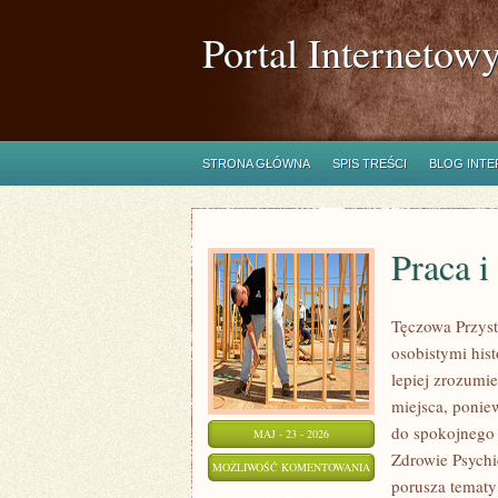
Portal Internetow
STRONA GŁÓWNA
SPIS TREŚCI
BLOG INT
Praca i
Tęczowa Przyst
osobistymi hist
lepiej zrozumi
miejsca, ponie
do spokojnego 
MAJ - 23 - 2026
Zdrowie Psychic
PRACA
MOŻLIWOŚĆ KOMENTOWANIA
porusza tematy 
I
ZOSTAŁA WYŁĄCZONA