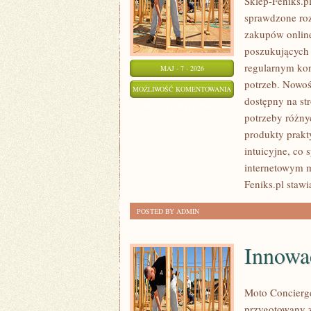
Sklep-Feniks.pl
sprawdzone ro
zakupów online
poszukujących 
regularnym kor
MAJ - 7 - 2026
potrzeb. Nowoś
NOWE
MOŻLIWOŚĆ KOMENTOWANIA
dostępny na st
TECHNOLOGIE
ZOSTAŁA WYŁĄCZONA
potrzeby różny
produkty prakty
intuicyjne, co
internetowym m
Feniks.pl stawi
POSTED BY ADMIN
Innowa
Moto Concierge
przygotowany 