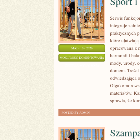
Sport 
Serwis funkcjo
integruje zaint
praktycznych p
które ułatwiaj
opracowana z m
MAJ - 10 - 2026
harmonii i bal
SPORT
MOŻLIWOŚĆ KOMENTOWANIA
mody, urody, 
I
ZOSTAŁA WYŁĄCZONA
domem. Treści 
AKTYWNOŚĆ
odwiedzająca o
Olgakomorowska
materiałów. Każ
sprawia, że kor
POSTED BY ADMIN
Szampa