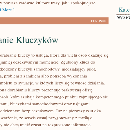
y porusza zarówno kultowe trasy, jak i spokojniejsze
Kate
 More ]
Kategorie
CONTINUE
anie Kluczyków
orabianie kluczy to usługa, która dla wielu osób okazuje się
ajmniej oczekiwanym momencie. Zgubiony klucz do
zkodzony kluczyk samochodowy, niedziałający pilot,
a, problem z zamkiem albo potrzeba wykonania
pletu to sytuacje, w których liczy się pewność działania.
ona dorabianiu kluczy prezentuje praktyczną ofertę
osób, które szukają kompetentnego punktu zajmującego się
kami, kluczykami samochodowymi oraz usługami
odziennym bezpieczeństwem. Już na pierwszy rzut oka
wrażenie, że serwis został przygotowany z myślą o
zy nie chcą tracić czasu na rozproszone informacje.