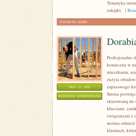
Tematyka stron
zakątki,
[ Read
POSTED BY ADMIN
Dorabi
Profesjonalne d
konieczna w n
mieszkania, us
zużyta obudow
zapasowego kom
MAJ - 21 - 2026
Strona poświęc
DORABIANIE
MOŻLIWOŚĆ KOMENTOWANIA
skierowaną do 
KLUCZYKÓW
ZOSTAŁA WYŁĄCZONA
kluczami, zam
związanymi z c
można odnieść 
klientach, któr