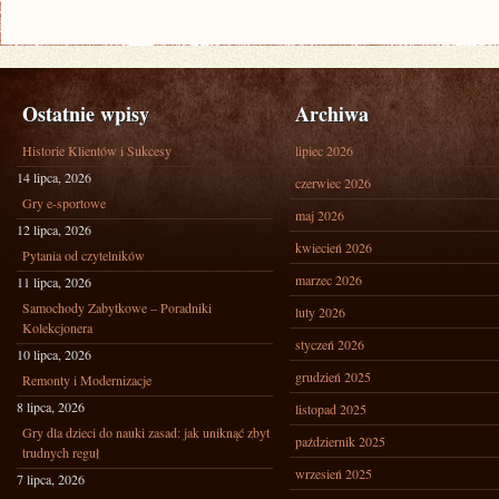
Ostatnie wpisy
Archiwa
Historie Klientów i Sukcesy
lipiec 2026
14 lipca, 2026
czerwiec 2026
Gry e-sportowe
maj 2026
12 lipca, 2026
kwiecień 2026
Pytania od czytelników
marzec 2026
11 lipca, 2026
Samochody Zabytkowe – Poradniki
luty 2026
Kolekcjonera
styczeń 2026
10 lipca, 2026
grudzień 2025
Remonty i Modernizacje
8 lipca, 2026
listopad 2025
Gry dla dzieci do nauki zasad: jak uniknąć zbyt
październik 2025
trudnych reguł
wrzesień 2025
7 lipca, 2026