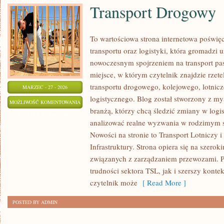
Transport Drogowy
To wartościowa strona internetowa poświ
transportu oraz logistyki, która gromadzi 
nowoczesnym spojrzeniem na transport pas
miejsce, w którym czytelnik znajdzie rzet
transportu drogowego, kolejowego, lotnicz
MARZEC - 27 - 2026
logistycznego. Blog został stworzony z m
TRANSPORT
MOŻLIWOŚĆ KOMENTOWANIA
branżą, którzy chcą śledzić zmiany w logi
DROGOWY
ZOSTAŁA WYŁĄCZONA
analizować realne wyzwania w rodzimym s
Nowości na stronie to Transport Lotniczy i
Infrastruktury. Strona opiera się na szer
związanych z zarządzaniem przewozami. P
trudności sektora TSL, jak i szerszy konte
czytelnik może
[ Read More ]
POSTED BY ADMIN