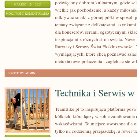
poświęcony dobrom kulinarnym, gdzie sel
MARZEC - 24 - 2026
wielkie jak pochodzenie, a każdy miłośni
SMAKI
MOŻLIWOŚĆ KOMENTOWANIA
odkrywać smaki z górnej półki w sposób p
ŚWIATA
ZOSTAŁA WYŁĄCZONA
tematy związane z delikatesami, szynkami
–
dla koneserów, serami, egzotycznymi skła
DELIKATESY
inspiracjami z różnych stron świata. Nowe 
Z
Rarytasy i Serowy Świat Ekskluzywności. 
DALEKICH
wymagających, które chcą poznawać szlac
ZAKĄTKÓW
nietuzinkowe połączenia i zagłębiać się w 
POSTED BY ADMIN
Technika i Serwis w
TeamBike.pl to inspirująca platforma po
kółkach, która łączy w sobie zamiłowanie
wskazówkami. To miejsce stworzone dla osó
tylko na codzienną przejażdżkę, a rower tr