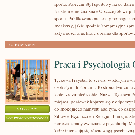
sportu. Polecam Styl sportowy na co dzień 
SPORTOWA
Na stronie można znaleźć szczegółowe pu
sportu. Publikowane materiały pomagają z
sneakersy, jakie spodnie kompresyjne spr
aktywności oraz które ubrania dla sportow
POSTED BY ADMIN
Praca i Psychologia 
Tęczowa Przystań to serwis, w którym świa
osobistymi historiami. To strona tworzona
lepiej zrozumieć siebie. Nazwa Tęczowa Pr
miejsca, ponieważ kojarzy się z odpoczyn
do spokojnego namysłu nad tym, co dzieje
MAJ - 23 - 2026
Zdrowie Psychiczne i Relacje i Emocje. Str
PRACA
MOŻLIWOŚĆ KOMENTOWANIA
porusza tematy związane z psychiatrią. Moż
I
ZOSTAŁA WYŁĄCZONA
które interesują się równowagą psychiczną,
PSYCHOLOGIA