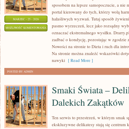
sposobem na lepsze samopoczucie, a nie
portal kierowany do tych, którzy wolą har
hałaśliwych wyzwań. Tutaj sposób żywienia
MARZEC - 25 - 2026
pasmo wyrzeczeń, lecz jako rozsądny wybó
DIETA
MOŻLIWOŚĆ KOMENTOWANIA
oznaczać ekstremalnego wysiłku. Drarry.p
I
ZOSTAŁA WYŁĄCZONA
zadbać o kondycję, pozostając w zgodzie 
RUCH
Nowości na stronie to Dieta i ruch dla int
DLA
Na stronie można znaleźć wskazówki doty
INTROWERTYKÓW
nawyki
[ Read More ]
POSTED BY ADMIN
Smaki Świata – Deli
Dalekich Zakątków
Ten serwis to przestrzeń, w którym smak s
ekskluzywne delikatesy stają się centrum 