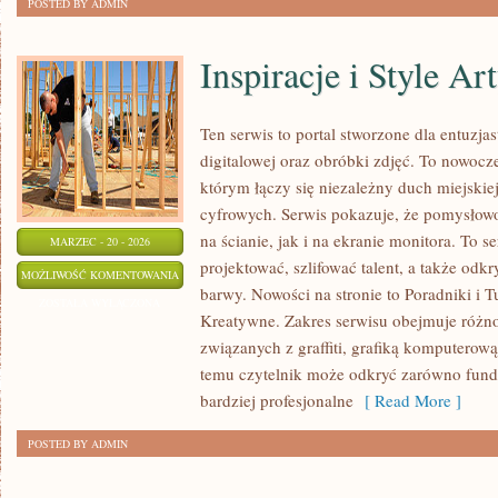
POSTED BY ADMIN
Inspiracje i Style Ar
Ten serwis to portal stworzone dla entuzjas
digitalowej oraz obróbki zdjęć. To nowocze
którym łączy się niezależny duch miejskiej
cyfrowych. Serwis pokazuje, że pomysło
na ścianie, jak i na ekranie monitora. To s
MARZEC - 20 - 2026
projektować, szlifować talent, a także od
INSPIRACJE
MOŻLIWOŚĆ KOMENTOWANIA
barwy. Nowości na stronie to Poradniki i T
I
ZOSTAŁA WYŁĄCZONA
Kreatywne. Zakres serwisu obejmuje różn
STYLE
związanych z graffiti, grafiką komputerową
ARTYSTYCZNE
temu czytelnik może odkryć zarówno funda
bardziej profesjonalne
[ Read More ]
POSTED BY ADMIN