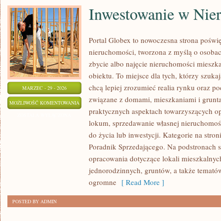
Inwestowanie w Nie
Portal Globex to nowoczesna strona poświ
nieruchomości, tworzona z myślą o osobac
zbycie albo najęcie nieruchomości mieszk
obiektu. To miejsce dla tych, którzy szuka
chcą lepiej zrozumieć realia rynku oraz 
MARZEC - 29 - 2026
związane z domami, mieszkaniami i grunta
INWESTOWANIE
MOŻLIWOŚĆ KOMENTOWANIA
praktycznych aspektach towarzyszących o
W
ZOSTAŁA WYŁĄCZONA
lokum, sprzedawanie własnej nieruchomoś
NIERUCHOMOŚCI
do życia lub inwestycji. Kategorie na stro
Poradnik Sprzedającego. Na podstronach s
opracowania dotyczące lokali mieszkalnyc
jednorodzinnych, gruntów, a także temató
ogromne
[ Read More ]
POSTED BY ADMIN