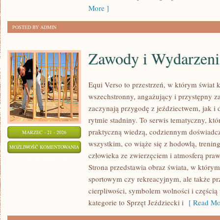
More ]
POSTED BY ADMIN
Zawody i Wydarzeni
Equi Verso to przestrzeń, w którym świat 
wszechstronny, angażujący i przystępny z
zaczynają przygodę z jeździectwem, jak i d
rytmie stadniny. To serwis tematyczny, któ
praktyczną wiedzą, codziennym doświadcz
MARZEC - 21 - 2026
wszystkim, co wiąże się z hodowlą, trening
ZAWODY
MOŻLIWOŚĆ KOMENTOWANIA
człowieka ze zwierzęciem i atmosferą praw
I
ZOSTAŁA WYŁĄCZONA
Strona przedstawia obraz świata, w którym
WYDARZENIA
sportowym czy rekreacyjnym, ale także pr
cierpliwości, symbolem wolności i częścią
kategorie to Sprzęt Jeździecki i
[ Read Mo