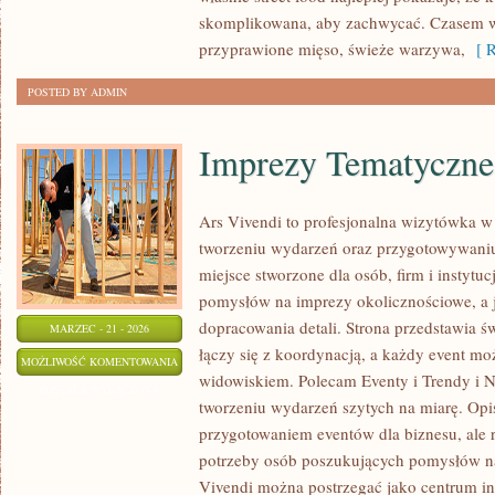
skomplikowana, aby zachwycać. Czasem wy
przyprawione mięso, świeże warzywa,
[ R
POSTED BY ADMIN
Imprezy Tematyczne
Ars Vivendi to profesjonalna wizytówka w s
tworzeniu wydarzeń oraz przygotowywani
miejsce stworzone dla osób, firm i instytuc
pomysłów na imprezy okolicznościowe, a 
dopracowania detali. Strona przedstawia 
MARZEC - 21 - 2026
łączy się z koordynacją, a każdy event mo
IMPREZY
MOŻLIWOŚĆ KOMENTOWANIA
widowiskiem. Polecam Eventy i Trendy i N
TEMATYCZNE
ZOSTAŁA WYŁĄCZONA
tworzeniu wydarzeń szytych na miarę. Opis
przygotowaniem eventów dla biznesu, ale 
potrzeby osób poszukujących pomysłów na
Vivendi można postrzegać jako centrum in