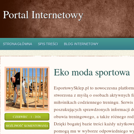
Portal Internetowy
STRONA GŁÓWNA
SPIS TREŚCI
BLOG INTERNETOWY
Eko moda sportowa
EsportowySklep.pl to nowoczesna platforma
stworzona z myślą o osobach aktywnych fi
miłośnikach codziennego treningu. Serwis 
poszukujących sprawdzonych informacji d
obuwia treningowego, a także różnego ro
CZERWIEC - 1 - 2026
Dzięki bogatej bazie treści każdy użytkow
EKO
MOŻLIWOŚĆ KOMENTOWANIA
pomogą mu w wyborze odpowiedniego wyp
MODA
ZOSTAŁA WYŁĄCZONA