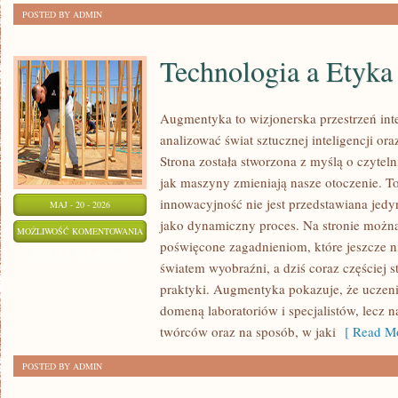
POSTED BY ADMIN
Technologia a Etyka
Augmentyka to wizjonerska przestrzeń inte
analizować świat sztucznej inteligencji or
Strona została stworzona z myślą o czytelni
jak maszyny zmieniają nasze otoczenie. T
innowacyjność nie jest przedstawiana jedyn
MAJ - 20 - 2026
jako dynamiczny proces. Na stronie możn
TECHNOLOGIA
MOŻLIWOŚĆ KOMENTOWANIA
poświęcone zagadnieniom, które jeszcze n
A
ZOSTAŁA WYŁĄCZONA
światem wyobraźni, a dziś coraz częściej s
ETYKA
praktyki. Augmentyka pokazuje, że uczeni
domeną laboratoriów i specjalistów, lecz 
twórców oraz na sposób, w jaki
[ Read Mo
POSTED BY ADMIN