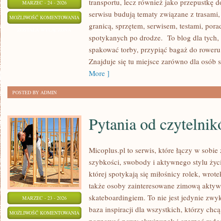
transportu, lecz również jako przepustkę d
MARZEC - 24 - 2026
serwisu budują tematy związane z trasami
TECHNIKA
MOŻLIWOŚĆ KOMENTOWANIA
granicą, sprzętem, serwisem, testami, pora
I
ZOSTAŁA WYŁĄCZONA
spotykanych po drodze. To blog dla tych,
SERWIS
spakować torby, przypiąć bagaż do rower
W
Znajduje się tu miejsce zarówno dla osób s
PODRÓŻY
More ]
POSTED BY ADMIN
Pytania od czytelni
Micoplus.pl to serwis, które łączy w sobie
szybkości, swobody i aktywnego stylu życi
której spotykają się miłośnicy rolek, wrote
także osoby zainteresowane zimową akty
skateboardingiem. To nie jest jedynie zwyk
MARZEC - 23 - 2026
baza inspiracji dla wszystkich, którzy chcą
PYTANIA
MOŻLIWOŚĆ KOMENTOWANIA