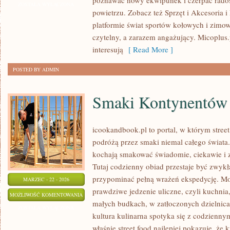
poznawać nowy ekwipunek i czerpać rado
OD
ZOSTAŁA WYŁĄCZONA
powietrzu. Zobacz też Sprzęt i Akcesoria i
CZYTELNIKÓW
platformie świat sportów kołowych i zimo
czytelny, a zarazem angażujący. Micoplus.p
interesują
[ Read More ]
POSTED BY ADMIN
Smaki Kontynentów
icookandbook.pl to portal, w którym street 
podróżą przez smaki niemal całego świata. 
kochają smakować świadomie, ciekawie i z
Tutaj codzienny obiad przestaje być zwykł
przypominać pełną wrażeń ekspedycję. M
MARZEC - 22 - 2026
prawdziwe jedzenie uliczne, czyli kuchnia,
SMAKI
MOŻLIWOŚĆ KOMENTOWANIA
małych budkach, w zatłoczonych dzielnicac
KONTYNENTÓW
ZOSTAŁA WYŁĄCZONA
kultura kulinarna spotyka się z codzienn
właśnie street food najlepiej pokazuje, że 