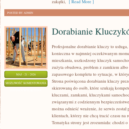
zakątki,
[ Read More ]
POSTED BY ADMIN
Dorabianie Kluczyk
Profesjonalne dorabianie kluczy to usługa,
konieczna w najmniej oczekiwanym mome
mieszkania, uszkodzony kluczyk samochodo
zużyta obudowa, problem z zamkiem albo
zapasowego kompletu to sytuacje, w któryc
MAJ - 21 - 2026
Strona poświęcona dorabianiu kluczy preze
DORABIANIE
MOŻLIWOŚĆ KOMENTOWANIA
skierowaną do osób, które szukają kompet
KLUCZYKÓW
ZOSTAŁA WYŁĄCZONA
kluczami, zamkami, kluczykami samocho
związanymi z codziennym bezpieczeństwem
można odnieść wrażenie, że serwis został
klientach, którzy nie chcą tracić czasu na
Tematyka strony jest zrozumiała: chodzi o