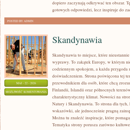
dopiero zaczynają odkrywać ten obszar. T
ORGANIZACJI
gotowych odpowiedzi, lecz inspiruje do z
POSTED BY ADMIN
Skandynawia
Skandynawia to miejsce, które nieustannie
wyprawy. To zakątek Europy, w którym ni
codziennym spokojem, a każda przygoda 
doświadczeniem. Strona poświęcona tej te
przewodnikiem dla osób, które chcą zrozu
MAJ - 22 - 2026
Finlandii, Islandii oraz północnych terenó
SKANDYNAWIA
MOŻLIWOŚĆ KOMENTOWANIA
charakterystyczny klimat. Nowości na stron
ZOSTAŁA WYŁĄCZONA
Natury i Skandynawia. To strona dla tych, 
wskazówki, ale jednocześnie pragną zainsp
Można tu znaleźć inspiracje, które pomaga
Tematyka strony porusza zarówno kultowe t