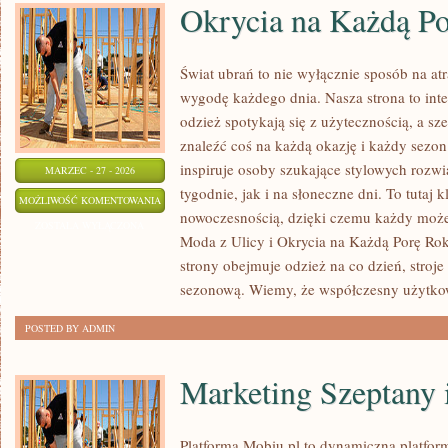
Okrycia na Każdą P
Świat ubrań to nie wyłącznie sposób na at
wygodę każdego dnia. Nasza strona to int
odzież spotykają się z użytecznością, a s
znaleźć coś na każdą okazję i każdy sezon
inspiruje osoby szukające stylowych roz
MARZEC - 27 - 2026
tygodnie, jak i na słoneczne dni. To tutaj k
OKRYCIA
MOŻLIWOŚĆ KOMENTOWANIA
nowoczesnością, dzięki czemu każdy może
NA
ZOSTAŁA WYŁĄCZONA
Moda z Ulicy i Okrycia na Każdą Porę Rok
KAŻDĄ
strony obejmuje odzież na co dzień, stroje
PORĘ
sezonową. Wiemy, że współczesny użytko
ROKU
POSTED BY ADMIN
Marketing Szeptany 
Platforma Mobiu.pl to dynamiczna platfor