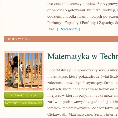
jest znacznie szerszy, ponieważ przyprawy
opowieści o gotowaniu, kulturze, tradycj
codziennym odkrywaniu nowych połącze
Perfumy i Zapachy i Perfumy i Zapachy. S
jako
[ Read More ]
POSTED BY ADMIN
Matematyka w Techn
SuperMatma.pl to nowoczesny serwis inte
matematyce, który pokazuje, że świat licz
zależności może być fascynujący. Strona z
osobach, które chcą poznawać liczby od ba
miejsce, w którym pasjonat nauki może zn
CZERWIEC - 9 - 2026
zarówno podstawowych zagadnień, jak i b
MATEMATYKA
MOŻLIWOŚĆ KOMENTOWANIA
tematów matematycznych. Zobacz także M
W
ZOSTAŁA WYŁĄCZONA
Ciekawostki Matematyczne. Serwis interne
TECHNOLOGII