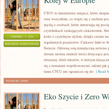
CTCU to internetowe miejsce, które skupi
oraz wszystkim, co wiąże się z ruchem po
myślą o osobach, które interesują się poci
czytelnikach szukających ciekawostek. St
kolei z czytelnym stylem, dzięki czemu m
CZERWIEC - 5 - 2026
regularnych pasażerów. Ciekawe linki to S
KOLEJ
MOŻLIWOŚĆ KOMENTOWANIA
Świecie. Główną osią tematyczną serwisu 
W
ZOSTAŁA WYŁĄCZONA
stronie można znaleźć treści dotyczące po
EUROPIE
obszerny zbiór tekstów, w którym klasyczn
się z tematami współczesnymi, takimi jak 
temu CTCU nie ogranicza się do
[ Read M
POSTED BY ADMIN
Eko Szycie i Zero W