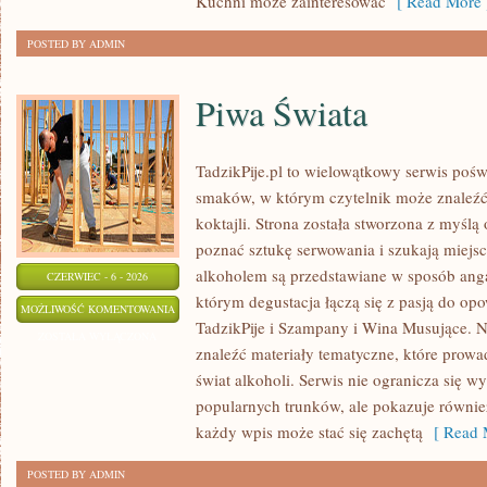
Kuchni może zainteresować
[ Read More 
POSTED BY ADMIN
Piwa Świata
TadzikPije.pl to wielowątkowy serwis poś
smaków, w którym czytelnik może znaleźć 
koktajli. Strona została stworzona z myślą 
poznać sztukę serwowania i szukają miejsc
alkoholem są przedstawiane w sposób anga
CZERWIEC - 6 - 2026
którym degustacja łączą się z pasją do op
PIWA
MOŻLIWOŚĆ KOMENTOWANIA
TadzikPije i Szampany i Wina Musujące. N
ŚWIATA
ZOSTAŁA WYŁĄCZONA
znaleźć materiały tematyczne, które prowa
świat alkoholi. Serwis nie ogranicza się w
popularnych trunków, ale pokazuje równi
każdy wpis może stać się zachętą
[ Read 
POSTED BY ADMIN