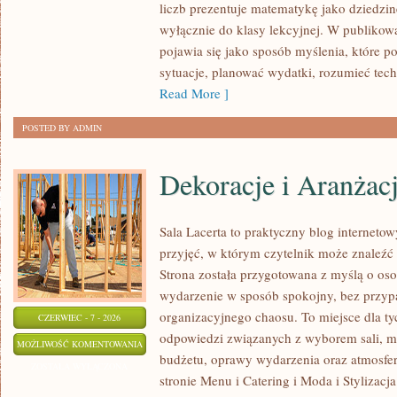
liczb prezentuje matematykę jako dziedzinę
I
wyłącznie do klasy lekcyjnej. W publiko
NAUCE
pojawia się jako sposób myślenia, które 
sytuacje, planować wydatki, rozumieć tech
Read More ]
POSTED BY ADMIN
Dekoracje i Aranżac
Sala Lacerta to praktyczny blog internet
przyjęć, w którym czytelnik może znaleźć
Strona została przygotowana z myślą o os
wydarzenie w sposób spokojny, bez przyp
organizacyjnego chaosu. To miejsce dla ty
CZERWIEC - 7 - 2026
odpowiedzi związanych z wyborem sali, men
DEKORACJE
MOŻLIWOŚĆ KOMENTOWANIA
budżetu, oprawy wydarzenia oraz atmosfer
I
ZOSTAŁA WYŁĄCZONA
stronie Menu i Catering i Moda i Stylizacj
ARANŻACJE