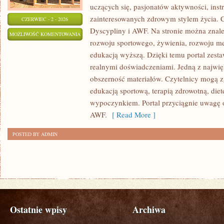
uczących się, pasjonatów aktywności, ins
zainteresowanych zdrowym stylem życia. C
CZERWIEC - 2 - 2026
Dyscypliny i AWF. Na stronie można znale
AWF
MOŻLIWOŚĆ KOMENTOWANIA
rozwoju sportowego, żywienia, rozwoju men
ZOSTAŁA WYŁĄCZONA
edukacją wyższą. Dzięki temu portal zest
realnymi doświadczeniami. Jedną z najwięk
obszerność materiałów. Czytelnicy mogą z
edukacją sportową, terapią zdrowotną, die
wypoczynkiem. Portal przyciągnie uwagę o
AWF.
[ Read More ]
POSTED BY ADMIN
Ostatnie wpisy
Archiwa