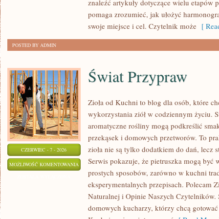
znaleźć artykuły dotyczące wielu etapów p
pomaga zrozumieć, jak ułożyć harmonogr
swoje miejsce i cel. Czytelnik może
[ Read
POSTED BY ADMIN
Świat Przypraw
Zioła od Kuchni to blog dla osób, które 
wykorzystania ziół w codziennym życiu. St
aromatyczne rośliny mogą podkreślić smak
przekąsek i domowych przetworów. To pra
zioła nie są tylko dodatkiem do dań, lecz 
CZERWIEC - 7 - 2026
Serwis pokazuje, że pietruszka mogą być
ŚWIAT
MOŻLIWOŚĆ KOMENTOWANIA
prostych sposobów, zarówno w kuchni trady
PRZYPRAW
ZOSTAŁA WYŁĄCZONA
eksperymentalnych przepisach. Polecam Z
Naturalnej i Opinie Naszych Czytelników. 
domowych kucharzy, którzy chcą gotować 