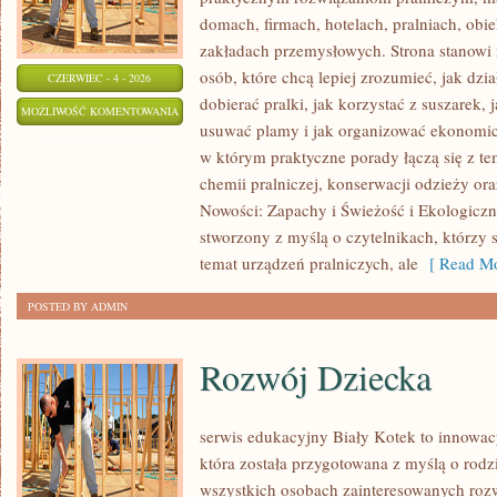
domach, firmach, hotelach, pralniach, obi
zakładach przemysłowych. Strona stanowi
osób, które chcą lepiej zrozumieć, jak dzi
CZERWIEC - 4 - 2026
dobierać pralki, jak korzystać z suszarek, 
EKOLOGICZNE
MOŻLIWOŚĆ KOMENTOWANIA
usuwać plamy i jak organizować ekonomicz
PRANIE
ZOSTAŁA WYŁĄCZONA
w którym praktyczne porady łączą się z tem
chemii pralniczej, konserwacji odzieży ora
Nowości: Zapachy i Świeżość i Ekologiczne
stworzony z myślą o czytelnikach, którzy s
temat urządzeń pralniczych, ale
[ Read Mo
POSTED BY ADMIN
Rozwój Dziecka
serwis edukacyjny Biały Kotek to innowacy
która została przygotowana z myślą o rodz
wszystkich osobach zainteresowanych roz