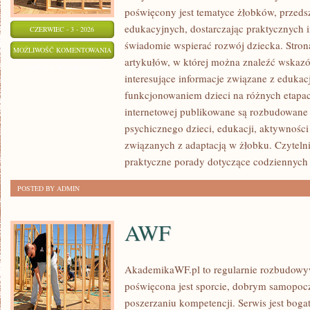
poświęcony jest tematyce żłobków, przeds
edukacyjnych, dostarczając praktycznych i
CZERWIEC - 3 - 2026
świadomie wspierać rozwój dziecka. Stro
ROZWÓJ
MOŻLIWOŚĆ KOMENTOWANIA
artykułów, w której można znaleźć wskaz
DZIECKA
ZOSTAŁA WYŁĄCZONA
interesujące informacje związane z eduk
funkcjonowaniem dzieci na różnych etapac
internetowej publikowane są rozbudowane 
psychicznego dzieci, edukacji, aktywnośc
związanych z adaptacją w żłobku. Czytelni
praktyczne porady dotyczące codziennyc
POSTED BY ADMIN
AWF
AkademikaWF.pl to regularnie rozbudowyw
poświęcona jest sporcie, dobrym samopocz
poszerzaniu kompetencji. Serwis jest bogat