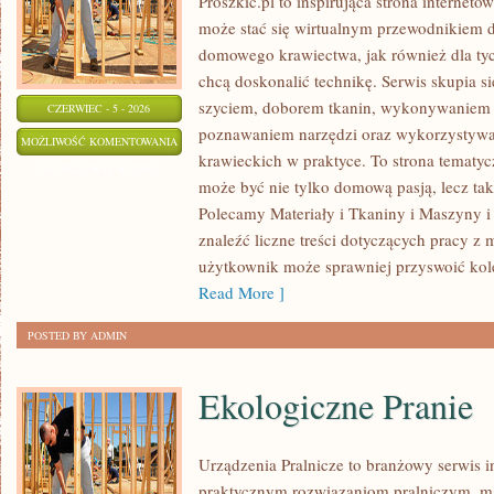
Proszkic.pl to inspirująca strona interneto
może stać się wirtualnym przewodnikiem 
domowego krawiectwa, jak również dla tyc
chcą doskonalić technikę. Serwis skupia si
szyciem, doborem tkanin, wykonywaniem d
CZERWIEC - 5 - 2026
poznawaniem narzędzi oraz wykorzystywa
EKO
MOŻLIWOŚĆ KOMENTOWANIA
krawieckich w praktyce. To strona tematyc
SZYCIE
ZOSTAŁA WYŁĄCZONA
może być nie tylko domową pasją, lecz t
I
Polecamy Materiały i Tkaniny i Maszyny i
ZERO
znaleźć liczne treści dotyczących pracy z 
WASTE
użytkownik może sprawniej przyswoić kole
Read More ]
POSTED BY ADMIN
Ekologiczne Pranie
Urządzenia Pralnicze to branżowy serwis 
praktycznym rozwiązaniom pralniczym,