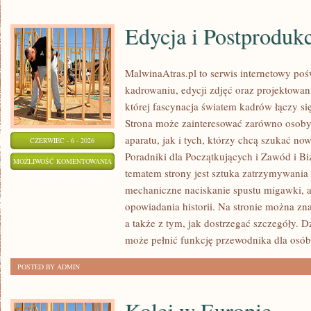
Edycja i Postproduk
MalwinaAtras.pl to serwis internetowy p
kadrowaniu, edycji zdjęć oraz projektowan
której fascynacja światem kadrów łączy s
Strona może zainteresować zarówno osoby, 
aparatu, jak i tych, którzy chcą szukać now
CZERWIEC - 6 - 2026
Poradniki dla Początkujących i Zawód i B
EDYCJA
MOŻLIWOŚĆ KOMENTOWANIA
tematem strony jest sztuka zatrzymywania 
I
ZOSTAŁA WYŁĄCZONA
mechaniczne naciskanie spustu migawki, a
POSTPRODUKCJA
opowiadania historii. Na stronie można zn
a także z tym, jak dostrzegać szczegóły. 
może pełnić funkcję przewodnika dla osób
POSTED BY ADMIN
Kolej w Europie