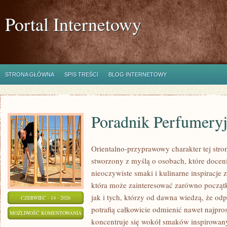
Portal Internetowy
STRONA GŁÓWNA
SPIS TREŚCI
BLOG INTERNETOWY
Poradnik Perfumery
Orientalno-przyprawowy charakter tej stron
stworzony z myślą o osobach, które docen
nieoczywiste smaki i kulinarne inspiracje z
która może zainteresować zarówno począt
jak i tych, którzy od dawna wiedzą, że o
CZERWIEC - 14 - 2026
potrafią całkowicie odmienić nawet najpro
PORADNIK
MOŻLIWOŚĆ KOMENTOWANIA
koncentruje się wokół smaków inspirowany
PERFUMERYJNY
ZOSTAŁA WYŁĄCZONA