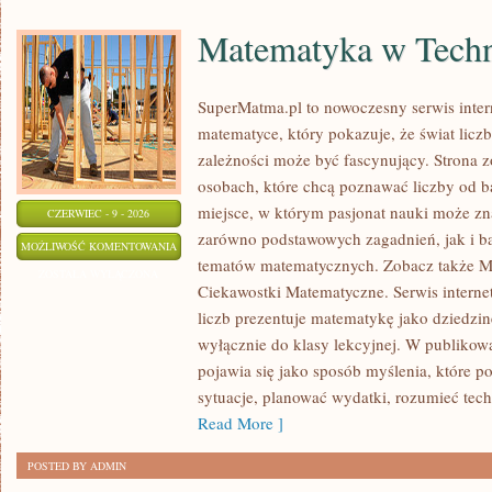
Matematyka w Techn
SuperMatma.pl to nowoczesny serwis inte
matematyce, który pokazuje, że świat licz
zależności może być fascynujący. Strona z
osobach, które chcą poznawać liczby od ba
miejsce, w którym pasjonat nauki może zn
CZERWIEC - 9 - 2026
zarówno podstawowych zagadnień, jak i b
MATEMATYKA
MOŻLIWOŚĆ KOMENTOWANIA
tematów matematycznych. Zobacz także M
W
ZOSTAŁA WYŁĄCZONA
Ciekawostki Matematyczne. Serwis interne
TECHNOLOGII
liczb prezentuje matematykę jako dziedzinę
I
wyłącznie do klasy lekcyjnej. W publiko
NAUCE
pojawia się jako sposób myślenia, które 
sytuacje, planować wydatki, rozumieć tech
Read More ]
POSTED BY ADMIN