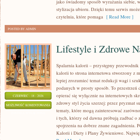
jako świadomy sposób wyrażania siebie, 
stylizacja ubioru. Dzięki temu serwis moż
czytelnia, które pomaga
[ Read More ]
POSTED BY ADMIN
Lifestyle i Zdrowe 
Spalarnia kalorii – przystępny przewodnik 
kalorii to strona internetowa stworzony z 
lepiej zrozumieć temat redukcji wagi i szu
podanych w prosty sposób. To przestrzeń d
opierać się wyłącznie na internetowych skr
CZERWIEC - 18 - 2026
zdrowy styl życia szerzej: przez pryzmat s
LIFESTYLE
MOŻLIWOŚĆ KOMENTOWANIA
tematy, które mogą zainteresować zarówno
I
ZOSTAŁA WYŁĄCZONA
i tych, którzy od dawna próbują zadbać o 
ZDROWE
spojrzenia na dobrze znane zagadnienia. 
NAWYKI
Kalorii i Diety i Plany Żywieniowe. Najwięk