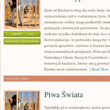
Zioła od Kuchni to blog dla osób, które 
wykorzystania ziół w codziennym życiu. St
aromatyczne rośliny mogą podkreślić smak
przekąsek i domowych przetworów. To pra
zioła nie są tylko dodatkiem do dań, lecz 
CZERWIEC - 7 - 2026
Serwis pokazuje, że pietruszka mogą być
ŚWIAT
MOŻLIWOŚĆ KOMENTOWANIA
prostych sposobów, zarówno w kuchni trady
PRZYPRAW
ZOSTAŁA WYŁĄCZONA
eksperymentalnych przepisach. Polecam Z
Naturalnej i Opinie Naszych Czytelników. 
domowych kucharzy, którzy chcą gotować 
Kuchni może zainteresować
[ Read More 
POSTED BY ADMIN
Piwa Świata
TadzikPije.pl to wielowątkowy serwis poś