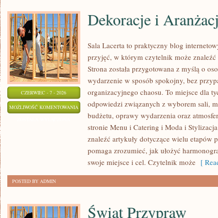
Dekoracje i Aranżac
Sala Lacerta to praktyczny blog internet
przyjęć, w którym czytelnik może znaleźć
Strona została przygotowana z myślą o os
wydarzenie w sposób spokojny, bez przyp
organizacyjnego chaosu. To miejsce dla ty
CZERWIEC - 7 - 2026
odpowiedzi związanych z wyborem sali, men
DEKORACJE
MOŻLIWOŚĆ KOMENTOWANIA
budżetu, oprawy wydarzenia oraz atmosfer
I
ZOSTAŁA WYŁĄCZONA
stronie Menu i Catering i Moda i Stylizacj
ARANŻACJE
znaleźć artykuły dotyczące wielu etapów p
pomaga zrozumieć, jak ułożyć harmonogr
swoje miejsce i cel. Czytelnik może
[ Read
POSTED BY ADMIN
Świat Przypraw