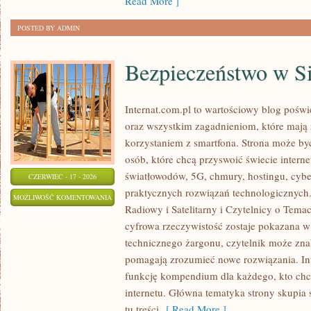
Read More ]
POSTED BY ADMIN
Bezpieczeństwo w Si
Internat.com.pl to wartościowy blog poś
oraz wszystkim zagadnieniom, które mają
korzystaniem z smartfona. Strona może b
osób, które chcą przyswoić świecie intern
światłowodów, 5G, chmury, hostingu, cyb
CZERWIEC - 17 - 2026
praktycznych rozwiązań technologicznych. 
BEZPIECZEŃSTWO
MOŻLIWOŚĆ KOMENTOWANIA
Radiowy i Satelitarny i Czytelnicy o Tema
W
ZOSTAŁA WYŁĄCZONA
cyfrowa rzeczywistość zostaje pokazana w
SIECI
technicznego żargonu, czytelnik może znal
pomagają zrozumieć nowe rozwiązania. In
funkcję kompendium dla każdego, kto chce
internetu. Główna tematyka strony skupia s
tu treści
[ Read More ]