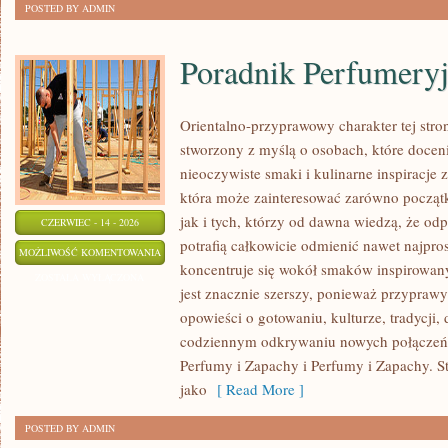
POSTED BY ADMIN
Poradnik Perfumery
Orientalno-przyprawowy charakter tej stron
stworzony z myślą o osobach, które docen
nieoczywiste smaki i kulinarne inspiracje z
która może zainteresować zarówno począt
jak i tych, którzy od dawna wiedzą, że o
CZERWIEC - 14 - 2026
potrafią całkowicie odmienić nawet najpro
PORADNIK
MOŻLIWOŚĆ KOMENTOWANIA
koncentruje się wokół smaków inspirowany
PERFUMERYJNY
ZOSTAŁA WYŁĄCZONA
jest znacznie szerszy, ponieważ przyprawy
opowieści o gotowaniu, kulturze, tradycj
codziennym odkrywaniu nowych połącze
Perfumy i Zapachy i Perfumy i Zapachy. S
jako
[ Read More ]
POSTED BY ADMIN