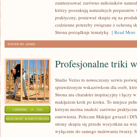
zainteresować zarówno miłośników natural
ZRÓB
którzy poszukują naturalnych preparatów. C
TO
praktyczny, ponieważ skupia się na produ
SAM
codzienne potrzeby związane z ochroną skó
Strona porządkuje tematykę
[ Read More 
POSTED BY ADMIN
Profesjonalne triki 
Studio Veriss to nowoczesny serwis poświę
sprawdzonym wskazówkom dla osób, które
Strona ma charakter inspiracyjny i łączy 
makijażem krok po kroku. To miejsce pełne
którym można znaleźć zarówno praktyczne a
CZERWIEC - 19 - 2026
omówienia. Polecam Makijaż gwiazd i DIY
PROFESJONALNE
MOŻLIWOŚĆ KOMENTOWANIA
strony skupia się przede wszystkim na wiza
TRIKI
ZOSTAŁA WYŁĄCZONA
wyłącznie do samego malowania twarzy. St
WIZAŻYSTÓW