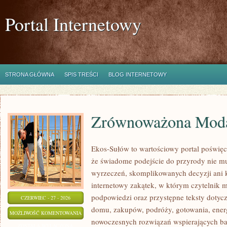
Portal Internetowy
STRONA GŁÓWNA
SPIS TREŚCI
BLOG INTERNETOWY
Zrównoważona Mod
Ekos-Sułów to wartościowy portal poświęc
że świadome podejście do przyrody nie mu
wyrzeczeń, skomplikowanych decyzji ani 
internetowy zakątek, w którym czytelnik 
podpowiedzi oraz przystępne teksty doty
CZERWIEC - 27 - 2026
domu, zakupów, podróży, gotowania, energi
ZRÓWNOWAŻONA
MOŻLIWOŚĆ KOMENTOWANIA
nowoczesnych rozwiązań wspierających bar
MODA
ZOSTAŁA WYŁĄCZONA