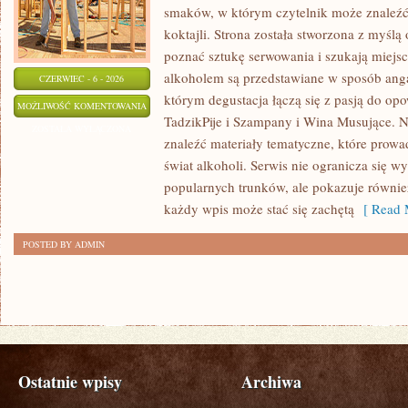
smaków, w którym czytelnik może znaleźć 
koktajli. Strona została stworzona z myślą 
poznać sztukę serwowania i szukają miejsc
alkoholem są przedstawiane w sposób anga
CZERWIEC - 6 - 2026
którym degustacja łączą się z pasją do op
PIWA
MOŻLIWOŚĆ KOMENTOWANIA
TadzikPije i Szampany i Wina Musujące. N
ŚWIATA
ZOSTAŁA WYŁĄCZONA
znaleźć materiały tematyczne, które prowa
świat alkoholi. Serwis nie ogranicza się w
popularnych trunków, ale pokazuje równi
każdy wpis może stać się zachętą
[ Read 
POSTED BY ADMIN
Ostatnie wpisy
Archiwa