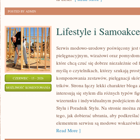
POSTED BY ADMIN
Lifestyle i Samoakce
Serwis modowo-urodowy poświęcony jest u
pielęgnacyjnym, wizażowi oraz pomysłom 
które chcą czuć się dobrze niezależnie od 
myślą o czytelnikach, którzy szukają pros
komponowania zestawów, pielęgnacji skór
CZERWIEC - 15 - 2026
trików. Strona łączy lekki charakter bloga
LIFESTYLE
MOŻLIWOŚĆ KOMENTOWANIA
interesują się stylem dla różnych typów 
I
ZOSTAŁA WYŁĄCZONA
wizerunku i indywidualnym podejściem d
SAMOAKCEPTACJA
Stylu i Poradnik Stylu. Na stronie można z
tego, jak dobierać ubrania, aby podkreśla
elementem serwisu są modowe wskazówki, 
Read More ]