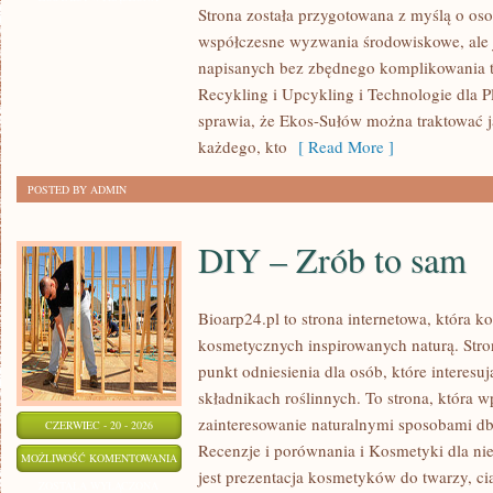
Strona została przygotowana z myślą o os
współczesne wyzwania środowiskowe, ale j
napisanych bez zbędnego komplikowania t
Recykling i Upcykling i Technologie dla P
sprawia, że Ekos-Sułów można traktować j
każdego, kto
[ Read More ]
POSTED BY ADMIN
DIY – Zrób to sam
Bioarp24.pl to strona internetowa, która 
kosmetycznych inspirowanych naturą. Str
punkt odniesienia dla osób, które interes
składnikach roślinnych. To strona, która w
zainteresowanie naturalnymi sposobami d
CZERWIEC - 20 - 2026
Recenzje i porównania i Kosmetyki dla 
DIY
MOŻLIWOŚĆ KOMENTOWANIA
jest prezentacja kosmetyków do twarzy, ci
–
ZOSTAŁA WYŁĄCZONA