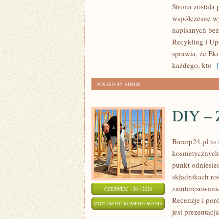
Strona została
współczesne wy
napisanych bez
Recykling i Up
sprawia, że Ek
każdego, kto
[ 
POSTED BY ADMIN
DIY – 
Bioarp24.pl to
kosmetycznych 
punkt odniesien
składnikach roś
zainteresowani
CZERWIEC - 20 - 2026
Recenzje i po
DIY
MOŻLIWOŚĆ KOMENTOWANIA
jest prezentac
–
ZOSTAŁA WYŁĄCZONA