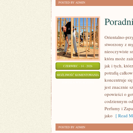
POSTED BY ADMIN
Poradn
Orientalno-przy
stworzony z my
nieoczywiste sm
która może zai
jak i tych, kt
CZERWIEC - 14 - 2026
potrafią całko
PORADNIK
MOŻLIWOŚĆ KOMENTOWANIA
koncentruje si
PERFUMERYJNY
ZOSTAŁA WYŁĄCZONA
jest znacznie 
opowieści o go
codziennym od
Perfumy i Zapa
jako
[ Read Mo
POSTED BY ADMIN