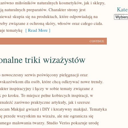
zarówno miłośników naturalnych kosmetyków, jak i sklepy,
Kate
ą naturalnych preparatów. Charakter strony jest
nieważ skupia się na produktach, które odpowiadają na
Kategorie
zeby związane z ochroną skóry, włosów oraz całego ciała.
uje tematykę
[ Read More ]
CONTINUE
onalne triki wizażystów
to nowoczesny serwis poświęcony pielęgnacji oraz
skazówkom dla osób, które chcą odkrywać nowe trendy.
kter inspiracyjny i łączy w sobie tematy związane z
 po kroku. To miejsce pełne kobiecych inspiracji, w
naleźć zarówno praktyczne artykuły, jak i szersze
ecam Makijaż gwiazd i DIY i kreatywny makijaż. Tematyka
ię przede wszystkim na wizażu, ale nie ogranicza się
amego malowania twarzy. Studio Veriss pokazuje urodę