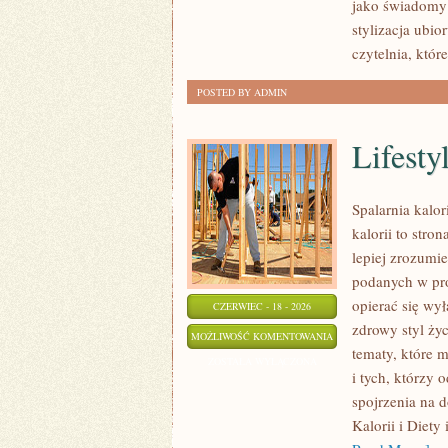
jako świadomy 
stylizacja ubi
czytelnia, któ
POSTED BY ADMIN
Lifesty
Spalarnia kalor
kalorii to stro
lepiej zrozumie
podanych w pro
opierać się wył
CZERWIEC - 18 - 2026
zdrowy styl życ
LIFESTYLE
MOŻLIWOŚĆ KOMENTOWANIA
tematy, które 
I
ZOSTAŁA WYŁĄCZONA
i tych, którzy
ZDROWE
spojrzenia na 
NAWYKI
Kalorii i Diety