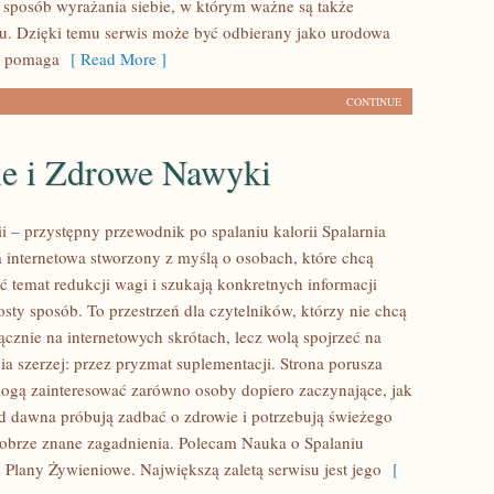
sposób wyrażania siebie, w którym ważne są także
oru. Dzięki temu serwis może być odbierany jako urodowa
re pomaga
[ Read More ]
CONTINUE
le i Zdrowe Nawyki
ii – przystępny przewodnik po spalaniu kalorii Spalarnia
na internetowa stworzony z myślą o osobach, które chcą
ć temat redukcji wagi i szukają konkretnych informacji
sty sposób. To przestrzeń dla czytelników, którzy nie chcą
ącznie na internetowych skrótach, lecz wolą spojrzeć na
ia szerzej: przez pryzmat suplementacji. Strona porusza
mogą zainteresować zarówno osoby dopiero zaczynające, jak
 od dawna próbują zadbać o zdrowie i potrzebują świeżego
dobrze znane zagadnienia. Polecam Nauka o Spalaniu
 i Plany Żywieniowe. Największą zaletą serwisu jest jego
[