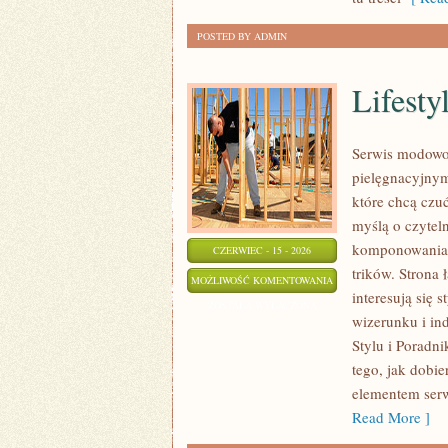
POSTED BY ADMIN
Lifesty
Serwis modowo-
pielęgnacyjnym
które chcą czuć
myślą o czytel
komponowania z
CZERWIEC - 15 - 2026
trików. Strona 
LIFESTYLE
MOŻLIWOŚĆ KOMENTOWANIA
interesują się
I
ZOSTAŁA WYŁĄCZONA
wizerunku i i
SAMOAKCEPTACJA
Stylu i Poradni
tego, jak dobi
elementem serw
Read More ]