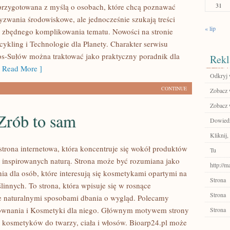
31
 przygotowana z myślą o osobach, które chcą poznawać
zwania środowiskowe, ale jednocześnie szukają treści
« lip
 zbędnego komplikowania tematu. Nowości na stronie
cykling i Technologie dla Planety. Charakter serwisu
os-Sułów można traktować jako praktyczny poradnik dla
Rekl
Read More ]
Odkryj 
CONTINUE
Zobacz 
Zobacz 
Zrób to sam
Dowiedz
Kliknij,
 strona internetowa, która koncentruje się wokół produktów
Tu
inspirowanych naturą. Strona może być rozumiana jako
http://m
ia dla osób, które interesują się kosmetykami opartymi na
Strona
linnych. To strona, która wpisuje się w rosnące
Strona
e naturalnymi sposobami dbania o wygląd. Polecamy
równania i Kosmetyki dla niego. Głównym motywem strony
Strona
ja kosmetyków do twarzy, ciała i włosów. Bioarp24.pl może