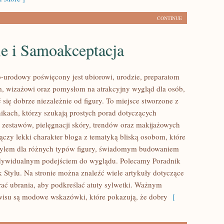
CONTINUE
le i Samoakceptacja
urodowy poświęcony jest ubiorowi, urodzie, preparatom
, wizażowi oraz pomysłom na atrakcyjny wygląd dla osób,
 się dobrze niezależnie od figury. To miejsce stworzone z
nikach, którzy szukają prostych porad dotyczących
estawów, pielęgnacji skóry, trendów oraz makijażowych
łączy lekki charakter bloga z tematyką bliską osobom, które
 stylem dla różnych typów figury, świadomym budowaniem
ndywidualnym podejściem do wyglądu. Polecamy Poradnik
k Stylu. Na stronie można znaleźć wiele artykuły dotyczące
erać ubrania, aby podkreślać atuty sylwetki. Ważnym
isu są modowe wskazówki, które pokazują, że dobry
[