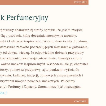
CONTINUE
ik Perfumeryjny
prawowy charakter tej strony sprawia, że jest to miejsce
ślą o osobach, które doceniają intensywne aromaty,
aki i kulinarne inspiracje z różnych stron świata. To strona,
nteresować zarówno początkujących miłośników gotowania,
órzy od dawna wiedzą, że odpowiednio dobrane przyprawy
wicie odmienić nawet najprostsze danie. Tematyka strony
ę wokół smaków inspirowanych Wschodem, ale jej charakter
szerszy, ponieważ przyprawy są tu punktem wyjścia do
towaniu, kulturze, tradycji, domowych eksperymentach i
krywaniu nowych połączeń smakowych. Polecamy
chy i Perfumy i Zapachy. Strona może być postrzegana
re ]
CONTINUE