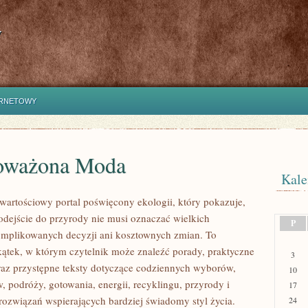
y
ERNETOWY
oważona Moda
Kale
wartościowy portal poświęcony ekologii, który pokazuje,
dejście do przyrody nie musi oznaczać wielkich
P
mplikowanych decyzji ani kosztownych zmian. To
kątek, w którym czytelnik może znaleźć porady, praktyczne
3
az przystępne teksty dotyczące codziennych wyborów,
10
 podróży, gotowania, energii, recyklingu, przyrody i
17
ozwiązań wspierających bardziej świadomy styl życia.
24