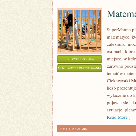
Matema
SuperMatma.pl 
matematyce, kt
zależności moż
osobach, które
miejsce, w któ
CZERWIEC - 9 - 2026
zarówno podsta
MATEMATYKA
MOŻLIWOŚĆ KOMENTOWANIA
tematów matem
W
ZOSTAŁA WYŁĄCZONA
Ciekawostki Ma
TECHNOLOGII
liczb prezentuj
I
wyłącznie do k
NAUCE
pojawia się ja
sytuacje, plan
Read More ]
POSTED BY ADMIN