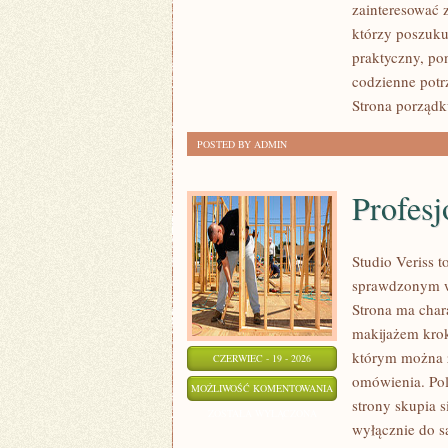
zainteresować 
ZRÓB
którzy poszukuj
TO
praktyczny, po
SAM
codzienne potr
Strona porządk
POSTED BY ADMIN
Profesj
Studio Veriss 
sprawdzonym w
Strona ma chara
makijażem krok
którym można z
CZERWIEC - 19 - 2026
omówienia. Pol
PROFESJONALNE
MOŻLIWOŚĆ KOMENTOWANIA
strony skupia s
TRIKI
ZOSTAŁA WYŁĄCZONA
wyłącznie do s
WIZAŻYSTÓW