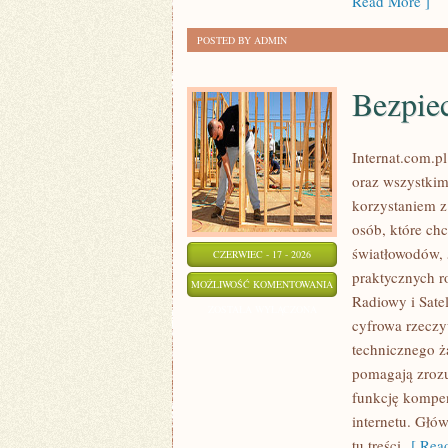
Read More ]
POSTED BY ADMIN
Bezpie
Internat.com.p
oraz wszystkim
korzystaniem z
osób, które ch
światłowodów, 
CZERWIEC - 17 - 2026
praktycznych r
BEZPIECZEŃSTWO
MOŻLIWOŚĆ KOMENTOWANIA
Radiowy i Sate
W
ZOSTAŁA WYŁĄCZONA
cyfrowa rzeczy
SIECI
technicznego ż
pomagają zrozu
funkcję kompen
internetu. Głów
tu treści
[ Read