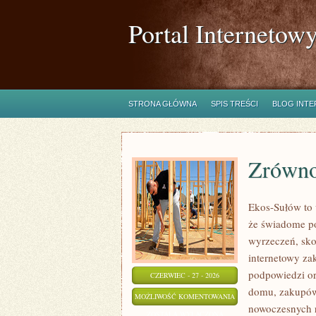
Portal Internetow
STRONA GŁÓWNA
SPIS TREŚCI
BLOG INT
Zrówn
Ekos-Sułów to 
że świadome po
wyrzeczeń, sko
internetowy za
podpowiedzi or
CZERWIEC - 27 - 2026
domu, zakupów,
ZRÓWNOWAŻONA
MOŻLIWOŚĆ KOMENTOWANIA
nowoczesnych r
MODA
ZOSTAŁA WYŁĄCZONA