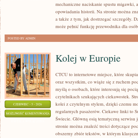
mechaniczne naciskanie spustu migawki, a
POSTPRODUKCJA
opowiadania historii. Na stronie można zn
a także z tym, jak dostrzegać szczegóły. 
może pełnić funkcję przewodnika dla osób
POSTED BY ADMIN
Kolej w Europie
CTCU to internetowe miejsce, które skupi
oraz wszystkim, co wiąże się z ruchem po
myślą o osobach, które interesują się poci
czytelnikach szukających ciekawostek. St
kolei z czytelnym stylem, dzięki czemu m
CZERWIEC - 5 - 2026
regularnych pasażerów. Ciekawe linki to S
KOLEJ
MOŻLIWOŚĆ KOMENTOWANIA
Świecie. Główną osią tematyczną serwisu 
W
ZOSTAŁA WYŁĄCZONA
stronie można znaleźć treści dotyczące po
EUROPIE
obszerny zbiór tekstów, w którym klasyczn