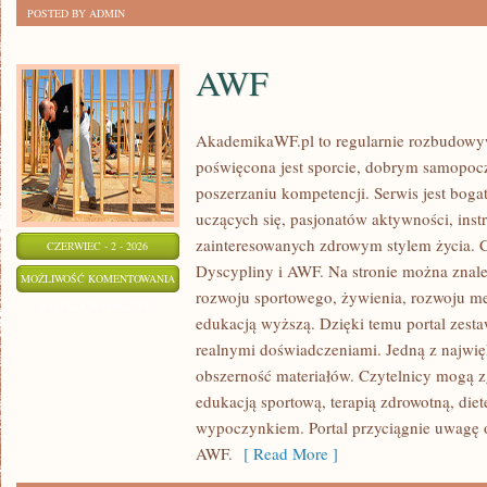
POSTED BY ADMIN
AWF
AkademikaWF.pl to regularnie rozbudowyw
poświęcona jest sporcie, dobrym samopocz
poszerzaniu kompetencji. Serwis jest bogat
uczących się, pasjonatów aktywności, ins
zainteresowanych zdrowym stylem życia. C
CZERWIEC - 2 - 2026
Dyscypliny i AWF. Na stronie można znale
AWF
MOŻLIWOŚĆ KOMENTOWANIA
rozwoju sportowego, żywienia, rozwoju men
ZOSTAŁA WYŁĄCZONA
edukacją wyższą. Dzięki temu portal zest
realnymi doświadczeniami. Jedną z najwięk
obszerność materiałów. Czytelnicy mogą z
edukacją sportową, terapią zdrowotną, die
wypoczynkiem. Portal przyciągnie uwagę o
AWF.
[ Read More ]