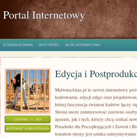
Portal Internetowy
STRONA GŁÓWNA
SPIS TREŚCI
BLOG INTERNETOWY
Edycja i Postproduk
MalwinaAtras.pl to serwis internetowy p
kadrowaniu, edycji zdjęć oraz projektowan
której fascynacja światem kadrów łączy s
Strona może zainteresować zarówno osoby, 
aparatu, jak i tych, którzy chcą szukać now
CZERWIEC - 6 - 2026
Poradniki dla Początkujących i Zawód i B
EDYCJA
MOŻLIWOŚĆ KOMENTOWANIA
tematem strony jest sztuka zatrzymywania 
I
ZOSTAŁA WYŁĄCZONA