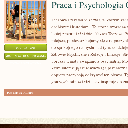
Praca i Psychologia 
Tęczowa Przystań to serwis, w którym świa
osobistymi historiami. To strona tworzona
lepiej zrozumieć siebie. Nazwa Tęczowa Pr
miejsca, ponieważ kojarzy się z odpoczyn
do spokojnego namysłu nad tym, co dzieje
MAJ - 23 - 2026
Zdrowie Psychiczne i Relacje i Emocje. Str
PRACA
MOŻLIWOŚĆ KOMENTOWANIA
porusza tematy związane z psychiatrią. Moż
I
ZOSTAŁA WYŁĄCZONA
które interesują się równowagą psychiczną,
PSYCHOLOGIA
dopiero zaczynają odkrywać ten obszar. T
ORGANIZACJI
gotowych odpowiedzi, lecz inspiruje do z
POSTED BY ADMIN