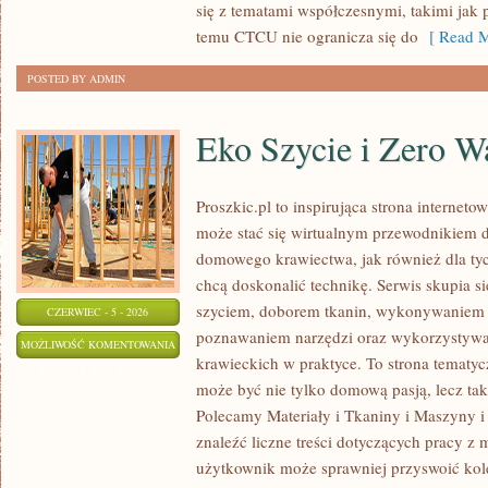
się z tematami współczesnymi, takimi jak 
temu CTCU nie ogranicza się do
[ Read M
POSTED BY ADMIN
Eko Szycie i Zero W
Proszkic.pl to inspirująca strona interneto
może stać się wirtualnym przewodnikiem 
domowego krawiectwa, jak również dla tyc
chcą doskonalić technikę. Serwis skupia si
szyciem, doborem tkanin, wykonywaniem d
CZERWIEC - 5 - 2026
poznawaniem narzędzi oraz wykorzystywa
EKO
MOŻLIWOŚĆ KOMENTOWANIA
krawieckich w praktyce. To strona tematyc
SZYCIE
ZOSTAŁA WYŁĄCZONA
może być nie tylko domową pasją, lecz t
I
Polecamy Materiały i Tkaniny i Maszyny i
ZERO
znaleźć liczne treści dotyczących pracy z 
WASTE
użytkownik może sprawniej przyswoić kole