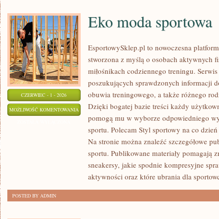
Eko moda sportowa
EsportowySklep.pl to nowoczesna platforma
stworzona z myślą o osobach aktywnych fi
miłośnikach codziennego treningu. Serwis 
poszukujących sprawdzonych informacji d
obuwia treningowego, a także różnego ro
CZERWIEC - 1 - 2026
Dzięki bogatej bazie treści każdy użytkow
EKO
MOŻLIWOŚĆ KOMENTOWANIA
pomogą mu w wyborze odpowiedniego wyp
MODA
ZOSTAŁA WYŁĄCZONA
sportu. Polecam Styl sportowy na co dzień 
SPORTOWA
Na stronie można znaleźć szczegółowe pu
sportu. Publikowane materiały pomagają z
sneakersy, jakie spodnie kompresyjne spr
aktywności oraz które ubrania dla sportow
POSTED BY ADMIN