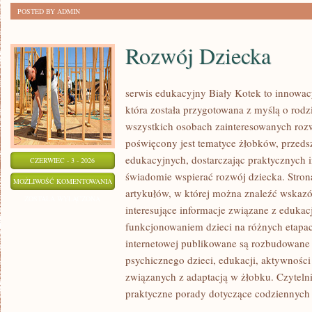
POSTED BY ADMIN
Rozwój Dziecka
serwis edukacyjny Biały Kotek to innowacy
która została przygotowana z myślą o rodz
wszystkich osobach zainteresowanych roz
poświęcony jest tematyce żłobków, przeds
edukacyjnych, dostarczając praktycznych i
CZERWIEC - 3 - 2026
świadomie wspierać rozwój dziecka. Stro
ROZWÓJ
MOŻLIWOŚĆ KOMENTOWANIA
artykułów, w której można znaleźć wskaz
DZIECKA
ZOSTAŁA WYŁĄCZONA
interesujące informacje związane z eduk
funkcjonowaniem dzieci na różnych etapac
internetowej publikowane są rozbudowane 
psychicznego dzieci, edukacji, aktywnośc
związanych z adaptacją w żłobku. Czytelni
praktyczne porady dotyczące codziennyc