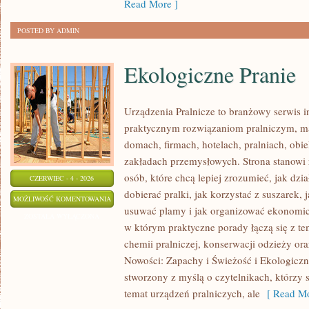
Read More ]
POSTED BY ADMIN
Ekologiczne Pranie
Urządzenia Pralnicze to branżowy serwis 
praktycznym rozwiązaniom pralniczym,
domach, firmach, hotelach, pralniach, obi
zakładach przemysłowych. Strona stanowi
osób, które chcą lepiej zrozumieć, jak dzi
CZERWIEC - 4 - 2026
dobierać pralki, jak korzystać z suszarek, 
EKOLOGICZNE
MOŻLIWOŚĆ KOMENTOWANIA
usuwać plamy i jak organizować ekonomicz
PRANIE
ZOSTAŁA WYŁĄCZONA
w którym praktyczne porady łączą się z tem
chemii pralniczej, konserwacji odzieży ora
Nowości: Zapachy i Świeżość i Ekologiczne
stworzony z myślą o czytelnikach, którzy s
temat urządzeń pralniczych, ale
[ Read Mo