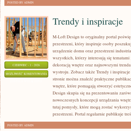
POSTED BY ADMIN
Trendy i inspiracje
M-Loft Design to oryginalny portal poświ
przestrzeni, który inspiruje osoby poszu
urządzenie domu oraz przestrzeni industria
wszystkich, którzy interesują się tematam
dekoracją wnętrz oraz najnowszymi trenda
CZERWIEC - 1 - 2026
wystroju. Zobacz także Trendy i inspiracje
TRENDY
MOŻLIWOŚĆ KOMENTOWANIA
stronie można znaleźć praktyczne publika
I
ZOSTAŁA WYŁĄCZONA
wnętrz, które pomagają stworzyć estetyczn
INSPIRACJE
Design skupia się na prezentowaniu zarów
nowoczesnych koncepcji urządzania wnętr
tutaj pomysły, które mogą zostać wykorzy
przestrzeni. Portal regularnie publikuje treś
POSTED BY ADMIN