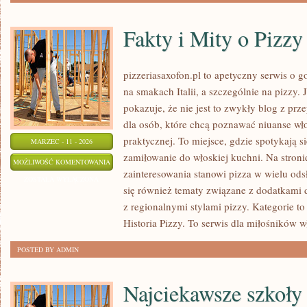
Fakty i Mity o Pizzy
pizzeriasaxofon.pl to apetyczny serwis o g
na smakach Italii, a szczególnie na pizzy. 
pokazuje, że nie jest to zwykły blog z prz
dla osób, które chcą poznawać niuanse wło
praktycznej. To miejsce, gdzie spotykają s
MARZEC - 11 - 2026
zamiłowanie do włoskiej kuchni. Na stroni
FAKTY
MOŻLIWOŚĆ KOMENTOWANIA
zainteresowania stanowi pizza w wielu ods
I
ZOSTAŁA WYŁĄCZONA
się również tematy związane z dodatkami d
MITY
z regionalnymi stylami pizzy. Kategorie t
O
Historia Pizzy. To serwis dla miłośników w
PIZZY
POSTED BY ADMIN
Najciekawsze szkoły