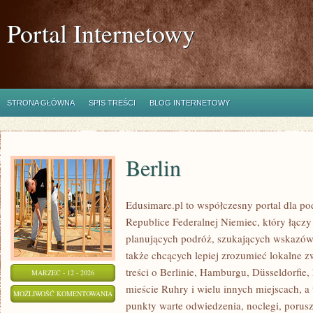
Portal Internetowy
STRONA GŁÓWNA
SPIS TREŚCI
BLOG INTERNETOWY
Berlin
Edusimare.pl to współczesny portal dla 
Republice Federalnej Niemiec, który łącz
planujących podróż, szukających wskazów
także chcących lepiej zrozumieć lokalne zw
treści o Berlinie, Hamburgu, Düsseldorfie,
MARZEC - 12 - 2026
mieście Ruhry i wielu innych miejscach, 
BERLIN
MOŻLIWOŚĆ KOMENTOWANIA
punkty warte odwiedzenia, noclegi, porusz
ZOSTAŁA WYŁĄCZONA