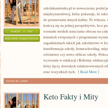
szkolakamionka.pl to nowoczesny portal 
międzynarodowej, który pokazuje, że szk
do poznawania innych kultur. To witryna, 
kończą się na jednej perspektywie, lecz p
rozmaite modele nauczania obecne na całym
MARZEC - 11 - 2026
tematach związanych z programami wymian
NAJCIEKAWSZE
MOŻLIWOŚĆ KOMENTOWANIA
zagadnieniach takich jak szkolnictwo w k
SZKOŁY
ZOSTAŁA WYŁĄCZONA
transformacja szkoły, homeschooling, mi
ŚWIATA
oświatowe czy nowe oblicze szkoły. Polec
wyzwania w edukacji i Reformy edukacyjne 
który łączy dorosłych zainteresowanych e
oraz wszystkich tych,
[ Read More ]
POSTED BY ADMIN
Keto Fakty i Mity