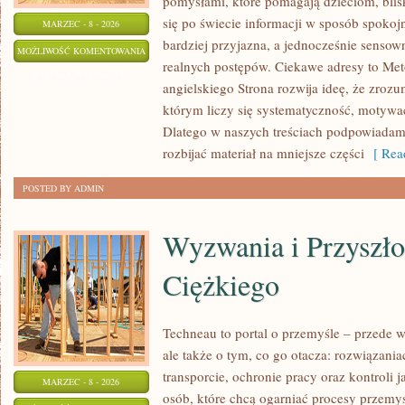
pomysłami, które pomagają dzieciom, bli
się po świecie informacji w sposób spokoj
MARZEC - 8 - 2026
bardziej przyjazna, a jednocześnie sensow
MATERIAŁY
MOŻLIWOŚĆ KOMENTOWANIA
realnych postępów. Ciekawe adresy to Me
EDUKACYJNE
ZOSTAŁA WYŁĄCZONA
angielskiego Strona rozwija ideę, że zrozu
którym liczy się systematyczność, motywac
Dlatego w naszych treściach podpowiadamy
rozbijać materiał na mniejsze części
[ Read
POSTED BY ADMIN
Wyzwania i Przyszło
Ciężkiego
Techneau to portal o przemyśle – przede 
ale także o tym, co go otacza: rozwiązania
transporcie, ochronie pracy oraz kontroli 
MARZEC - 8 - 2026
osób, które chcą ogarniać procesy przemy