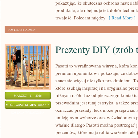
pokazując, że skuteczna ochrona materiał
PRAC
produkcie, ale obejmuje też dobór technolo
trwałość. Polecam między
[ Read More ]
POSTED BY ADMIN
Prezenty DIY (zrób 
Pasotti to wyrafinowana witryna, która kon
premium upominków i pokazuje, że dobrz
znacznie więcej niż tylko przedmiotem. To
które szukają inspiracji na oryginalne prez
różnych osób. Już od pierwszego kontakt
MARZEC - 11 - 2026
przewodnim jest tutaj estetyka, a także prz
PREZENTY
MOŻLIWOŚĆ KOMENTOWANIA
oznaczać przesady, lecz może przejawiać 
DIY
ZOSTAŁA WYŁĄCZONA
umiejętnym wyborze oraz w świadomym p
(ZRÓB
właśnie dlatego Pasotti można postrzegać 
TO
prezentów, które mają robić wrażenie, ale
SAM)