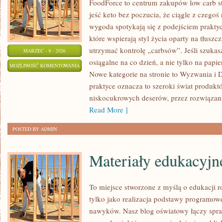
FoodForce to centrum zakupów low carb st
jeść keto bez poczucia, że ciągle z czegoś
wygoda spotykają się z podejściem prakty
które wspierają styl życia oparty na tłusz
utrzymać kontrolę „carbsów”. Jeśli szukasz 
MARZEC - 8 - 2026
osiągalne na co dzień, a nie tylko na papier
KETO
MOŻLIWOŚĆ KOMENTOWANIA
Nowe kategorie na stronie to Wyzwania i 
FAKTY
ZOSTAŁA WYŁĄCZONA
praktyce oznacza to szeroki świat produkt
I
niskocukrowych deserów, przez rozwiązania
MITY
Read More ]
POSTED BY ADMIN
Materiały edukacyjn
To miejsce stworzone z myślą o edukacji r
tylko jako realizacja podstawy programowe
nawyków. Nasz blog oświatowy łączy spr