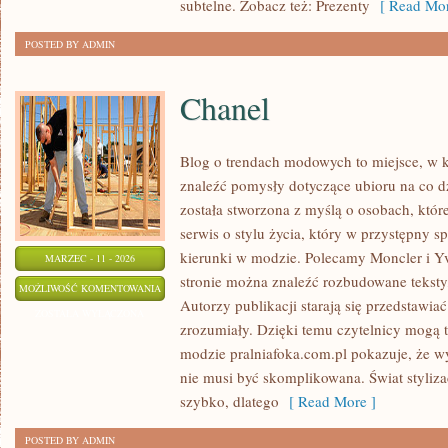
subtelne. Zobacz też: Prezenty
[ Read Mor
POSTED BY ADMIN
Chanel
Blog o trendach modowych to miejsce, w k
znaleźć pomysły dotyczące ubioru na co dz
została stworzona z myślą o osobach, któr
serwis o stylu życia, który w przystępny 
kierunki w modzie. Polecamy Moncler i Yv
MARZEC - 11 - 2026
stronie można znaleźć rozbudowane teksty,
CHANEL
MOŻLIWOŚĆ KOMENTOWANIA
Autorzy publikacji starają się przedstawia
ZOSTAŁA WYŁĄCZONA
zrozumiały. Dzięki temu czytelnicy mogą 
modzie pralniafoka.com.pl pokazuje, że wy
nie musi być skomplikowana. Świat styliza
szybko, dlatego
[ Read More ]
POSTED BY ADMIN