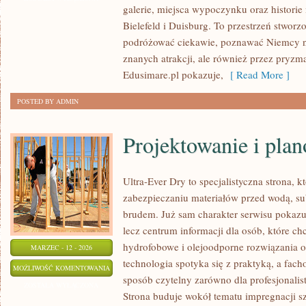
galerie, miejsca wypoczynku oraz historie
Bielefeld i Duisburg. To przestrzeń stworz
podróżować ciekawie, poznawać Niemcy nie
znanych atrakcji, ale również przez pryzm
Edusimare.pl pokazuje,
[ Read More ]
POSTED BY ADMIN
Projektowanie i pla
Ultra-Ever Dry to specjalistyczna strona, k
zabezpieczaniu materiałów przed wodą, su
brudem. Już sam charakter serwisu pokazuje
lecz centrum informacji dla osób, które chc
hydrofobowe i olejoodporne rozwiązania o
MARZEC - 12 - 2026
technologia spotyka się z praktyką, a fac
PROJEKTOWANIE
MOŻLIWOŚĆ KOMENTOWANIA
sposób czytelny zarówno dla profesjonalist
I
ZOSTAŁA WYŁĄCZONA
Strona buduje wokół tematu impregnacji sz
PLANOWANIE