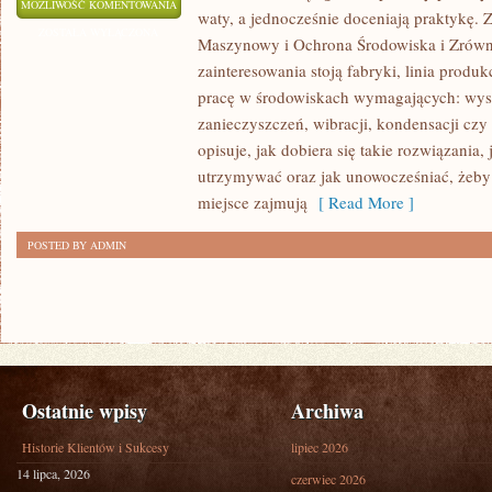
WYZWANIA
MOŻLIWOŚĆ KOMENTOWANIA
waty, a jednocześnie doceniają praktykę.
I
ZOSTAŁA WYŁĄCZONA
Maszynowy i Ochrona Środowiska i Zrów
PRZYSZŁOŚĆ
zainteresowania stoją fabryki, linia produk
PRZEMYSŁU
pracę w środowiskach wymagających: wyso
CIĘŻKIEGO
zanieczyszczeń, wibracji, kondensacji czy
opisuje, jak dobiera się takie rozwiązania, 
utrzymywać oraz jak unowocześniać, żeby
miejsce zajmują
[ Read More ]
POSTED BY ADMIN
Ostatnie wpisy
Archiwa
Historie Klientów i Sukcesy
lipiec 2026
14 lipca, 2026
czerwiec 2026