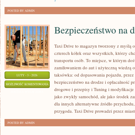
POSTED BY ADMIN
Bezpieczeństwo na d
Taxi Drive to magazyn tworzony z myślą o 
czterech kółek oraz wszystkich, którzy ch
transportu osób. To miejsce, w którym doś
zamiłowaniem do aut i użyteczną wiedzą o
taksówka: od dopasowania pojazdu, przez 
LUTY - 3 - 2026
bezpieczeństwo na drodze i opłacalność p
BEZPIECZEŃSTWO
MOŻLIWOŚĆ KOMENTOWANIA
drogowe i przepisy i Tuning i modyfikacje 
NA
ZOSTAŁA WYŁĄCZONA
jako zwykły samochód, ale jako środek za
DRODZE
dla innych alternatywne źródło przychodu
przygoda. Taxi Drive prowadzi przez miast
POSTED BY ADMIN