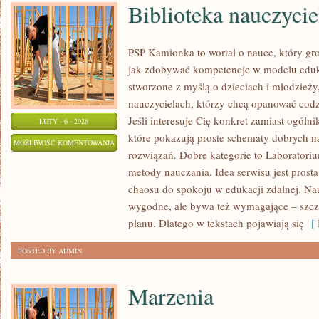
Biblioteka nauczycie
PSP Kamionka to wortal o nauce, który gr
jak zdobywać kompetencje w modelu eduka
stworzone z myślą o dzieciach i młodzie
nauczycielach, którzy chcą opanować codzi
Jeśli interesuje Cię konkret zamiast ogólni
LUTY - 6 - 2026
które pokazują proste schematy dobrych
BIBLIOTEKA
MOŻLIWOŚĆ KOMENTOWANIA
rozwiązań. Dobre kategorie to Laborator
NAUCZYCIELA
ZOSTAŁA WYŁĄCZONA
metody nauczania. Idea serwisu jest prosta
chaosu do spokoju w edukacji zdalnej. Nau
wygodne, ale bywa też wymagające – szcz
planu. Dlatego w tekstach pojawiają się
[ 
POSTED BY ADMIN
Marzenia