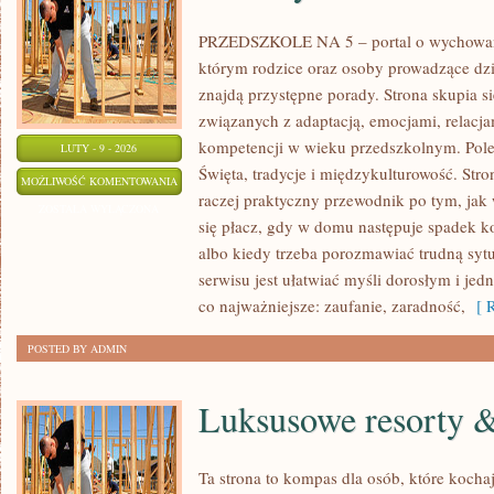
PRZEDSZKOLE NA 5 – portal o wychowaniu
którym rodzice oraz osoby prowadzące dz
znajdą przystępne porady. Strona skupia 
związanych z adaptacją, emocjami, relac
kompetencji w wieku przedszkolnym. Pol
LUTY - 9 - 2026
Święta, tradycje i międzykulturowość. Stron
ZABAWY
MOŻLIWOŚĆ KOMENTOWANIA
raczej praktyczny przewodnik po tym, jak 
TERENOWE
ZOSTAŁA WYŁĄCZONA
się płacz, gdy w domu następuje spadek k
albo kiedy trzeba porozmawiać trudną sytu
serwisu jest ułatwiać myśli dorosłym i je
co najważniejsze: zaufanie, zaradność,
[ R
POSTED BY ADMIN
Luksusowe resorty &
Ta strona to kompas dla osób, które kocha