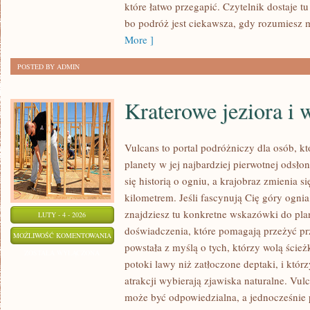
które łatwo przegapić. Czytelnik dostaje tu 
bo podróż jest ciekawsza, gdy rozumiesz 
More ]
POSTED BY ADMIN
Kraterowe jeziora i
Vulcans to portal podróżniczy dla osób, k
planety w jej najbardziej pierwotnej odsłon
się historią o ogniu, a krajobraz zmienia 
kilometrem. Jeśli fascynują Cię góry ogni
znajdziesz tu konkretne wskazówki do plan
LUTY - 4 - 2026
doświadczenia, które pomagają przeżyć p
KRATEROWE
MOŻLIWOŚĆ KOMENTOWANIA
powstała z myślą o tych, którzy wolą ścież
JEZIORA
ZOSTAŁA WYŁĄCZONA
potoki lawy niż zatłoczone deptaki, i któ
I
atrakcji wybierają zjawiska naturalne. Vul
WULKANY
może być odpowiedzialna, a jednocześnie p