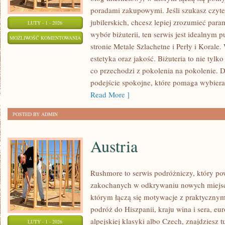
poradami zakupowymi. Jeśli szukasz czyt
jubilerskich, chcesz lepiej zrozumieć para
LUTY - 1 - 2026
wybór biżuterii, ten serwis jest idealnym 
RODZAJE
MOŻLIWOŚĆ KOMENTOWANIA
stronie Metale Szlachetne i Perły i Korale
BIŻUTERII
ZOSTAŁA WYŁĄCZONA
estetyka oraz jakość. Biżuteria to nie tylk
co przechodzi z pokolenia na pokolenie. D
podejście spokojne, które pomaga wybiera
Read More ]
POSTED BY ADMIN
Austria
Rushmore to serwis podróżniczy, który po
zakochanych w odkrywaniu nowych miejsc.
którym łączą się motywacje z praktycznym
podróż do Hiszpanii, kraju wina i sera, eu
alpejskiej klasyki albo Czech, znajdziesz 
LUTY - 1 - 2026