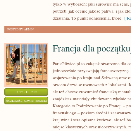
tylko w wyborach: jaki surowiec ma sens, 
NA
potrzeb, jak ocenić jakość paliwa, i jak z
ŚWIECIE
działania. To punkt odniesienia, które
[ Re
POSTED BY ADMIN
Francja dla początku
ParisGliwice.pl to zakątek stworzone dla o
jednocześnie przyswajają francuszczyznę
wojażowania po kraju nad Sekwaną oraz o
otwiera drzwi w rozmowach z lokalsami. Je
ale też chcesz zrozumieć francuską mental
LUTY - 11 - 2026
znajdziesz materiały zbudowane właśnie 
FRANCJA
MOŻLIWOŚĆ KOMENTOWANIA
Kategorie to Podróżowanie po Francji – p
DLA
ZOSTAŁA WYŁĄCZONA
francuskiego – poziom średni i zaawansowa
POCZĄTKUJĄCYCH
kraj wina i sera opisana życiowo, ale też ba
miejsc klasycznych oraz nieoczywistych. mi