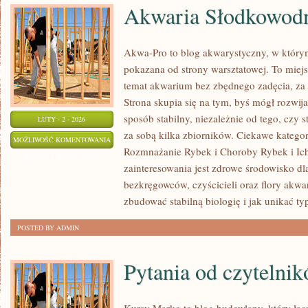
Akwaria Słodkowod
Akwa-Pro to blog akwarystyczny, w którym
pokazana od strony warsztatowej. To miejs
temat akwarium bez zbędnego zadęcia, za 
Strona skupia się na tym, byś mógł rozwi
sposób stabilny, niezależnie od tego, czy s
LUTY - 2 - 2026
za sobą kilka zbiorników. Ciekawe kategor
AKWARIA
MOŻLIWOŚĆ KOMENTOWANIA
Rozmnażanie Rybek i Choroby Rybek i Ich
SŁODKOWODNE
ZOSTAŁA WYŁĄCZONA
zainteresowania jest zdrowe środowisko 
bezkręgowców, czyścicieli oraz flory akwa
zbudować stabilną biologię i jak unikać 
POSTED BY ADMIN
Pytania od czytelni