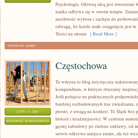
Psychologia. Główną ideą jest stworzenie b
ZOSTAŁA WYŁĄCZONA
nauka odbywa się w swoim tempie. Zamiast
możliwość wyboru i zachęta do próbowani
odwagę, bo każde małe osiągnięcie jest tu
Treści na stronie
[ Read More ]
POSTED BY ADMIN
Częstochowa
Ta witryna to blog turystyczny nakierowany
kompendium, w którym zbieramy inspiracje
Jeśli polujesz na praktycznych podpowied
bardziej rozbudowanych tras zwiedzania, z
prosto, z uwagą na konkret. To Śląsk bez p
LUTY - 4 - 2026
historii i teraźniejszości. W centrum mate
CZĘSTOCHOWA
MOŻLIWOŚĆ KOMENTOWANIA
gęstej zabudowy po zielone enklawy, od in
ZOSTAŁA WYŁĄCZONA
serwis odkrywa miejsca znane, ale też wy