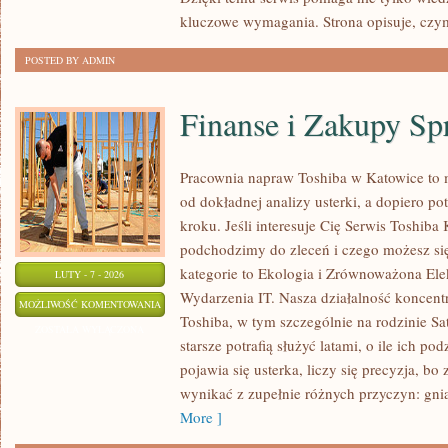
kluczowe wymagania. Strona opisuje, czy
POSTED BY ADMIN
Finanse i Zakupy Sp
Pracownia napraw Toshiba w Katowice to
od dokładnej analizy usterki, a dopiero 
kroku. Jeśli interesuje Cię Serwis Toshiba 
podchodzimy do zleceń i czego możesz si
kategorie to Ekologia i Zrównoważona Elek
LUTY - 7 - 2026
Wydarzenia IT. Nasza działalność koncentr
FINANSE
MOŻLIWOŚĆ KOMENTOWANIA
Toshiba, w tym szczególnie na rodzinie Sat
I
ZOSTAŁA WYŁĄCZONA
starsze potrafią służyć latami, o ile ich p
ZAKUPY
pojawia się usterka, liczy się precyzja, 
SPRZĘTU
wynikać z zupełnie różnych przyczyn: gnia
More ]