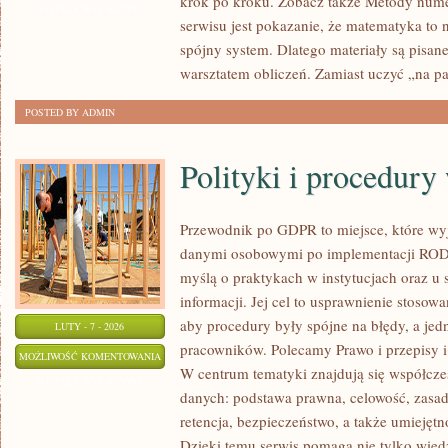
krok po kroku. Zobacz także Metody nume
DYSKRETNA
ZOSTAŁA WYŁĄCZONA
serwisu jest pokazanie, że matematyka to n
spójny system. Dlatego materiały są pisane 
warsztatem obliczeń. Zamiast uczyć „na pa
POSTED BY ADMIN
Polityki i procedur
Przewodnik po GDPR to miejsce, które wy
danymi osobowymi po implementacji RODO
myślą o praktykach w instytucjach oraz u 
informacji. Jej cel to usprawnienie stosow
aby procedury były spójne na błędy, a jed
LUTY - 7 - 2026
pracowników. Polecamy Prawo i przepisy i I
POLITYKI
MOŻLIWOŚĆ KOMENTOWANIA
W centrum tematyki znajdują się współcze
I
ZOSTAŁA WYŁĄCZONA
danych: podstawa prawna, celowość, zasada
PROCEDURY
retencja, bezpieczeństwo, a także umiejęt
WEWNĘTRZNE
Dzięki temu serwis pomaga nie tylko wiedz