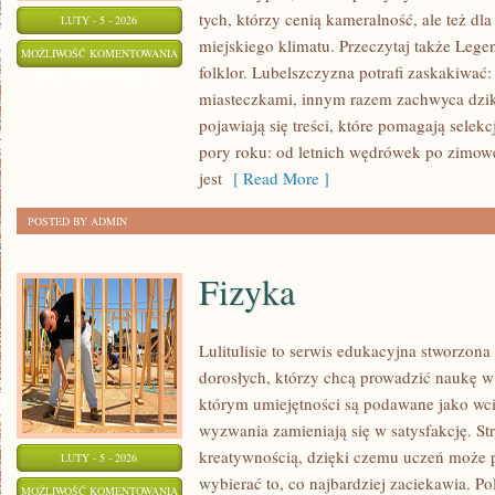
tych, którzy cenią kameralność, ale też dl
LUTY - 5 - 2026
miejskiego klimatu. Przeczytaj także Legen
KULTURA
MOŻLIWOŚĆ KOMENTOWANIA
folklor. Lubelszczyzna potrafi zaskakiwać
I
ZOSTAŁA WYŁĄCZONA
miasteczkami, innym razem zachwyca dziką
SZTUKA
pojawiają się treści, które pomagają selek
pory roku: od letnich wędrówek po zimo
jest
[ Read More ]
POSTED BY ADMIN
Fizyka
Lulitulisie to serwis edukacyjna stworzon
dorosłych, którzy chcą prowadzić naukę w
którym umiejętności są podawane jako wc
wyzwania zamieniają się w satysfakcję. St
kreatywnością, dzięki czemu uczeń może p
LUTY - 5 - 2026
wybierać to, co najbardziej zaciekawia. P
FIZYKA
MOŻLIWOŚĆ KOMENTOWANIA