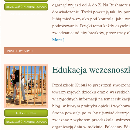
ogarnąć wyjazd od A do Z. Na Rushmore n
AUSTRIA
MOŻLIWOŚĆ KOMENTOWANIA
doświadczenie. Treści powstają tak, by p
ZOSTAŁA WYŁĄCZONA
lubią mieć wszystko pod kontrolą, jak i ty
podróżowania. Dzięki temu każdy czytelni
zwiedzanie: od city breaków, przez trasy 
More ]
POSTED BY ADMIN
Edukacja wczesnosz
Przedszkole Kubuś to przestrzeń stworzon
towarzyszących dziecku oraz o wszystkich
wiarygodnych informacji na temat edukacji
blog, w którym praktyka opieki i wychowa
Strona powstała po to, by ułatwiać decyzj
LUTY - 1 - 2026
związane z wyborem przedszkola, wdrożen
EDUKACJA
MOŻLIWOŚĆ KOMENTOWANIA
organizacją dnia w rodzinie. Polecamy Ed
WCZESNOSZKOLNA
ZOSTAŁA WYŁĄCZONA