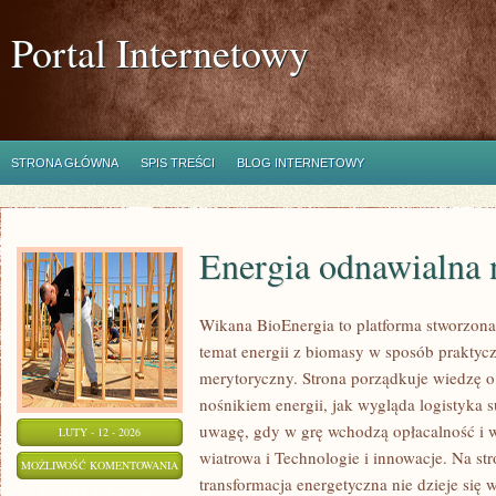
Portal Internetowy
STRONA GŁÓWNA
SPIS TREŚCI
BLOG INTERNETOWY
Energia odnawialna 
Wikana BioEnergia to platforma stworzona
temat energii z biomasy w sposób praktycz
merytoryczny. Strona porządkuje wiedzę o
nośnikiem energii, jak wygląda logistyka 
uwagę, gdy w grę wchodzą opłacalność i w
LUTY - 12 - 2026
wiatrowa i Technologie i innowacje. Na str
ENERGIA
MOŻLIWOŚĆ KOMENTOWANIA
transformacja energetyczna nie dzieje się 
ODNAWIALNA
ZOSTAŁA WYŁĄCZONA