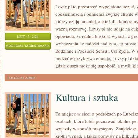
Lovsy.pl to przestrzeń wypełnione uczuć, 
codziennością i odmienia zwykłe chwile w 
którzy czują mocniej, ale też dla konkretn
ważną rozmowę. Lovsy.pl nie udaje na cuk
opowiada, że realna bliskość wyrasta z ges
LUTY - 5 - 2026
wybaczania i z radości nad tym, co proste
MARZENIA
MOŻLIWOŚĆ KOMENTOWANIA
Rodzinne i Poczucie Sensu i Cel Życia. W
ZOSTAŁA WYŁĄCZONA
bodźców przykrywa emocje, Lovsy.pl dział
gdzie dusza może się uspokoić, a myśli kla
POSTED BY ADMIN
Kultura i sztuka
To miejsce w sieci o podróżach po Lubels
osobach, które lubią poznawać lokalne per
wyjazdy w sposób przystępny. Znajdziesz tu
krótki wypad, a także pomysły na kilkudni