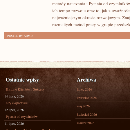
metody nauczania i Pytania od czytelnikó
ich tempo rozwoju oraz to, jak z uważnośc
najważniejszym okresie rozwojowym. Znaj
rozmaitych metod pracy w grupie przedszk
POSTED BY ADMIN
Ostatnie wpisy
Archiwa
Historie Klientów i Sukcesy
lipiec 2026
14 lipca, 2026
czerwiec 2026
Gry e-sportowe
maj 2026
12 lipca, 2026
kwiecień 2026
Pytania od czytelników
marzec 2026
11 lipca, 2026