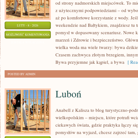
od strony nadmorskich miejscówek. To miej
z użytecznymi podpowiedziami – od wybor
aż po komfortowe korzystanie z wody. Jeś
weekendzie nad Bałtykiem, znajdziesz tu t
LUTY - 8 - 2026
pomysł w dopasowany scenariusz. Nowe kat
LUKSUSOWE
MOŻLIWOŚĆ KOMENTOWANIA
marzeń i Zdrowie i bezpieczeństwo. Główną
RESORTY
ZOSTAŁA WYŁĄCZONA
wielka woda ma wiele twarzy: bywa dzikie, 
&
Czasem zachwyca złotym brzegiem, inny
SPA
Bywa przyjemne jak kąpiel, a bywa
[ Rea
POSTED BY ADMIN
Luboń
Anabell z Kalisza to blog turystyczno-pod
wielkopolskim – miejscu, które potrafi wcią
ciekawych świata, gdzie praktyka łączy się 
pomysłów na wyjazd, chcesz zajrzeć tam, 