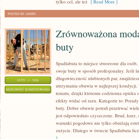
tylko cel, ale też
[ Read More ]
POSTED BY ADMIN
Zrównoważona moda 
buty
Spadlabuta to miejsce stworzone dla osób, 
swoje buty w sposób profesjonalny. Jeśli l
długowieczność ulubionych par, znajdziesz
LUTY - 3 - 2026
utrzymania obuwia w najlepszej kondycji.
ZRÓWNOWAŻONA
MOŻLIWOŚĆ KOMENTOWANIA
tematu, dzięki któremu codzienna opieka o 
MODA
ZOSTAŁA WYŁĄCZONA
efekty widać od razu. Kategorie to: Porad
I
buty. Dobre obuwie potrafi przetrwać wiel
EKOLOGICZNE
jest odpowiednio czyszczone. Brud, kurz, 
BUTY
warunki pogodowe nie tylko obniżają estet
zużycie. Dlatego w świecie Spadlabuta licz
]