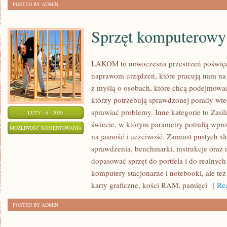
POSTED BY ADMIN
Sprzęt komputerowy
LAKOM to nowoczesna przestrzeń poświęc
naprawom urządzeń, które pracują nam na 
z myślą o osobach, które chcą podejmować 
którzy potrzebują sprawdzonej porady wt
sprawiać problemy. Inne kategorie to Zasi
LUTY - 6 - 2026
świecie, w którym parametry potrafią wp
SPRZĘT
MOŻLIWOŚĆ KOMENTOWANIA
na jasność i uczciwość. Zamiast pustych s
KOMPUTEROWY
ZOSTAŁA WYŁĄCZONA
sprawdzenia, benchmarki, instrukcje oraz
dopasować sprzęt do portfela i do realny
komputery stacjonarne i notebooki, ale też
karty graficzne, kości RAM, pamięci
[ Rea
POSTED BY ADMIN