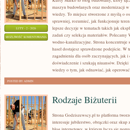
Kursy Marko to blog budowlany, który łą
maszyn budowlanych oraz modernizacji w j
wiedzy. To miejsce stworzone z myślą o os
sprawniej, rozumieć, jak funkcjonuje tere
lepsze decyzje w tematach takich jak eksp
LUTY - 2 - 2026
zadań czy selekcja materiałów. Polecamy W
PYTANIA
MOŻLIWOŚĆ KOMENTOWANIA
wodno-kanalizacyjne. Strona koncentruje s
OD
ZOSTAŁA WYŁĄCZONA
haseł dostajesz sprawdzone podejście. W t
CZYTELNIKÓW
zagadnienia dla osób zaczynających, jak i 
doświadczenie i szukają niuansów. Dzięki 
wiedzy o tym, jak odnawiać, jak operować
POSTED BY ADMIN
Rodzaje Biżuterii
Strona Godziszewscy.pl to platforma tworz
interesuje jubilerstwo, obrączki oraz skup
blog internetowy, w którym łączą się pomy