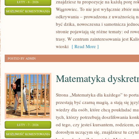
znajdziesz tu propozycje na każdą porę rok
LUTY - 8 - 2026
Wągrowiec. To nie jest wyłącznie zbiór mie
LUBOŃ
MOŻLIWOŚĆ KOMENTOWANIA
odkrywania – prowadzona z uważnością na 
ZOSTAŁA WYŁĄCZONA
być dzika, nowoczesna i samotnicza jednoc
stronie pojawiają się różne tematy: od ro
trasy. W centrum zainteresowania jest Kali
wioski
[ Read More ]
POSTED BY ADMIN
Matematyka dyskret
Strona „Matematyka dla każdego” to porta
przestają być czarną magią, a stają się jęz
wiedzy dla osób, które chcą poukładać ma
tych, którzy potrzebują doszlifowania kon
od tego, czy jesteś kursantem, rodzicem, 
LUTY - 7 - 2026
dorosłym uczącym się, znajdziesz tu czyte
MATEMATYKA
MOŻLIWOŚĆ KOMENTOWANIA