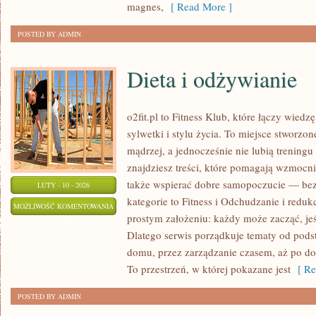
magnes,
[ Read More ]
POSTED BY ADMIN
Dieta i odżywianie
o2fit.pl to Fitness Klub, które łączy wied
sylwetki i stylu życia. To miejsce stworzo
mądrzej, a jednocześnie nie lubią treningu
znajdziesz treści, które pomagają wzmocni
także wspierać dobre samopoczucie — bez 
LUTY - 10 - 2026
kategorie to Fitness i Odchudzanie i redukcj
DIETA
MOŻLIWOŚĆ KOMENTOWANIA
prostym założeniu: każdy może zacząć, jeś
I
ZOSTAŁA WYŁĄCZONA
Dlatego serwis porządkuje tematy od pod
ODŻYWIANIE
domu, przez zarządzanie czasem, aż po dop
To przestrzeń, w której pokazane jest
[ Re
POSTED BY ADMIN