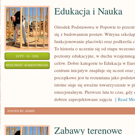
Edukacja i Nauka
Ośrodek Podstawowa w Popowie to przestrz
się z budowaniem postaw. Witryna szkolap
funkcjonowanie placówki oraz podkreśla 
To historia o uczeniu się od etapu wczesn
poziomy edukacyjne, w duchu wzajemnego
LUTY - 10 - 2026
celów. Dobre kategorie to Edukacja w Eur
EDUKACJA
MOŻLIWOŚĆ KOMENTOWANIA
centrum inicjatyw znajduje się uczeń oraz
I
ZOSTAŁA WYŁĄCZONA
początkowe jest tu rozumiana jako podstaw
NAUKA
istotne staje się uważne towarzyszenie w p
emocjonalnym. Pierwsze lata to czas, gdy 
dobrze zaprojektowane zajęcia
[ Read Mor
POSTED BY ADMIN
Zabawy terenowe