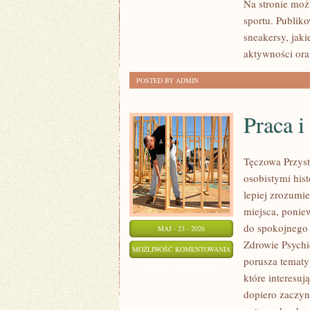
Na stronie moż
sportu. Publik
sneakersy, jak
aktywności ora
POSTED BY ADMIN
Praca i
Tęczowa Przyst
osobistymi hist
lepiej zrozumi
miejsca, ponie
do spokojnego 
MAJ - 23 - 2026
Zdrowie Psychic
PRACA
MOŻLIWOŚĆ KOMENTOWANIA
porusza tematy 
I
ZOSTAŁA WYŁĄCZONA
które interesuj
PSYCHOLOGIA
dopiero zaczyn
ORGANIZACJI