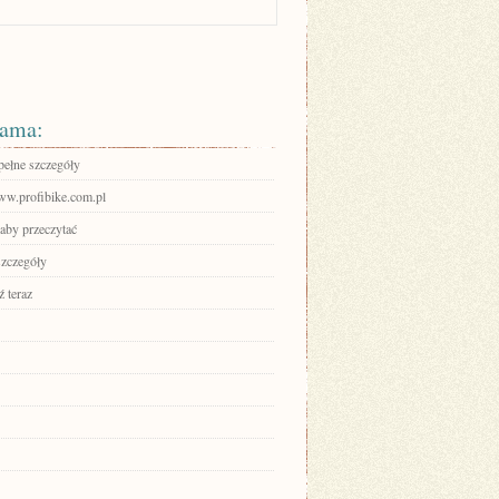
ama:
pełne szczegóły
www.profibike.com.pl
 aby przeczytać
szczegóły
 teraz