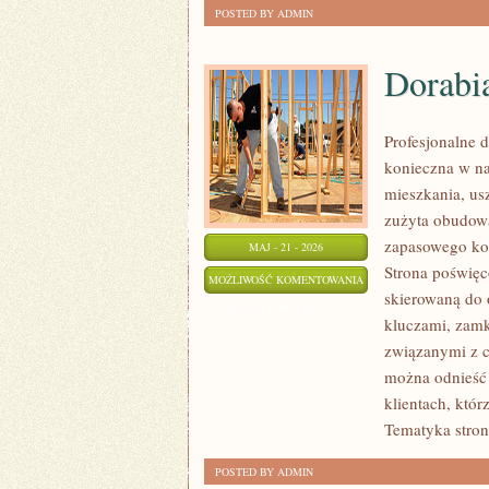
POSTED BY ADMIN
Dorabi
Profesjonalne d
konieczna w n
mieszkania, us
zużyta obudow
zapasowego kom
MAJ - 21 - 2026
Strona poświęc
DORABIANIE
MOŻLIWOŚĆ KOMENTOWANIA
skierowaną do 
KLUCZYKÓW
ZOSTAŁA WYŁĄCZONA
kluczami, zam
związanymi z c
można odnieść 
klientach, któr
Tematyka stron
POSTED BY ADMIN