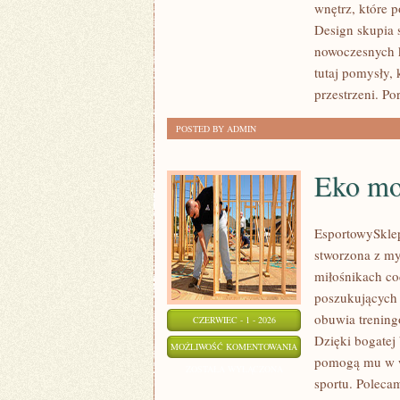
wnętrz, które 
INSPIRACJE
Design skupia 
nowoczesnych k
tutaj pomysły,
przestrzeni. Por
POSTED BY ADMIN
Eko mo
EsportowySklep
stworzona z my
miłośnikach co
poszukujących 
obuwia trening
CZERWIEC - 1 - 2026
Dzięki bogatej
EKO
MOŻLIWOŚĆ KOMENTOWANIA
pomogą mu w w
MODA
ZOSTAŁA WYŁĄCZONA
sportu. Polecam
SPORTOWA