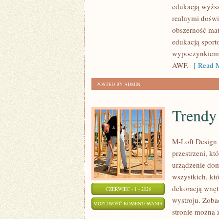
edukacją wyższ
realnymi doświ
obszerność mat
edukacją sport
wypoczynkiem. 
AWF.
[ Read M
POSTED BY ADMIN
Trendy 
M-Loft Design 
przestrzeni, k
urządzenie domu
wszystkich, kt
dekoracją wnęt
CZERWIEC - 1 - 2026
wystroju. Zobac
TRENDY
MOŻLIWOŚĆ KOMENTOWANIA
stronie można 
I
ZOSTAŁA WYŁĄCZONA