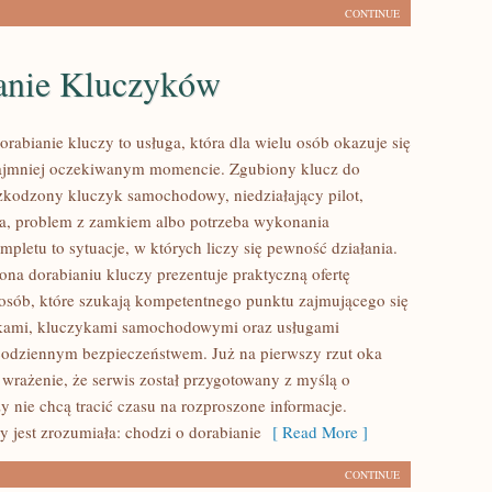
CONTINUE
anie Kluczyków
orabianie kluczy to usługa, która dla wielu osób okazuje się
ajmniej oczekiwanym momencie. Zgubiony klucz do
zkodzony kluczyk samochodowy, niedziałający pilot,
a, problem z zamkiem albo potrzeba wykonania
pletu to sytuacje, w których liczy się pewność działania.
ona dorabianiu kluczy prezentuje praktyczną ofertę
osób, które szukają kompetentnego punktu zajmującego się
kami, kluczykami samochodowymi oraz usługami
odziennym bezpieczeństwem. Już na pierwszy rzut oka
wrażenie, że serwis został przygotowany z myślą o
zy nie chcą tracić czasu na rozproszone informacje.
y jest zrozumiała: chodzi o dorabianie
[ Read More ]
CONTINUE