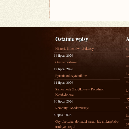
Ostatnie wpisy
A
Historie Klientów i Sukcesy
li
14 lipca, 2026
cz
Gry e-sportowe
ma
12 lipca, 2026
kw
Pytania od czytelników
ma
11 lipca, 2026
Samochody Zabytkowe – Poradniki
lu
Kolekcjonera
st
10 lipca, 2026
gr
Remonty i Modernizacje
8 lipca, 2026
li
Gry dla dzieci do nauki zasad: jak uniknąć zbyt
pa
trudnych reguł