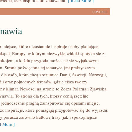
iedzi, lecz inspiruje do zadawania
[ Read More ]
CONTINUE
nawia
 miejsce, które nieustannie inspiruje osoby planujące
kątek Europy, w którym niezwykłe widoki spotyka się z
okojem, a każda przygoda może stać się wyjątkowym
. Strona poświęcona tej tematyce jest praktycznym
dla osób, które chcą zrozumieć Danii, Szwecji, Norwegii,
ndii oraz północnych terenów, gdzie cisza tworzy
ny klimat. Nowości na stronie to Zorza Polarna i Zjawiska
nawia. To strona dla tych, którzy cenią rzetelne
 jednocześnie pragną zainspirować się opisami miejsc.
źć inspiracje, które pomagają przygotować się do wyjazdu.
y porusza zarówno kultowe trasy, jak i spokojniejsze
 More ]