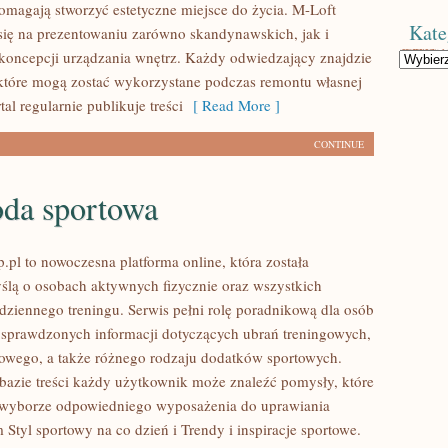
pomagają stworzyć estetyczne miejsce do życia. M-Loft
Kate
się na prezentowaniu zarówno skandynawskich, jak i
oncepcji urządzania wnętrz. Każdy odwiedzający znajdzie
Kategorie
 które mogą zostać wykorzystane podczas remontu własnej
tal regularnie publikuje treści
[ Read More ]
CONTINUE
da sportowa
.pl to nowoczesna platforma online, która została
ślą o osobach aktywnych fizycznie oraz wszystkich
dziennego treningu. Serwis pełni rolę poradnikową dla osób
sprawdzonych informacji dotyczących ubrań treningowych,
owego, a także różnego rodzaju dodatków sportowych.
 bazie treści każdy użytkownik może znaleźć pomysły, które
yborze odpowiedniego wyposażenia do uprawiania
 Styl sportowy na co dzień i Trendy i inspiracje sportowe.