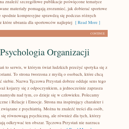
na znaleźć szczegółowe publikacje poświęcone tematyce
owane materiały pomagają zrozumieć, jak dobierać sportowe
ie spodnie kompresyjne sprawdzą się podczas różnych
z które ubrania dla sportowców najlepiej
[ Read More ]
CONTINUE
 Psychologia Organizacji
ań to serwis, w którym świat ludzkich przeżyć spotyka się z
oriami. To strona tworzona z myślą o osobach, które chcą
eć siebie. Nazwa Tęczowa Przystań dobrze oddaje sens tego
waż kojarzy się z odpoczynkiem, a jednocześnie zaprasza
namysłu nad tym, co dzieje się w człowieku. Polecamy
zne i Relacje i Emocje. Strona ma inspirujący charakter i
związane z psychiatrią. Można tu znaleźć treści dla osób,
ą się równowagą psychiczną, ale również dla tych, którzy
ają odkrywać ten obszar. Tęczowa Przystań nie narzuca