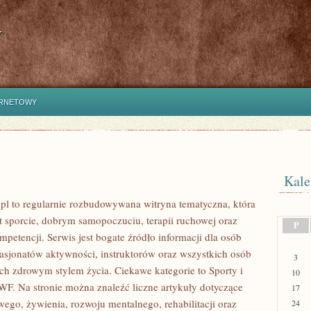
y
ERNETOWY
Kale
 to regularnie rozbudowywana witryna tematyczna, która
t sporcie, dobrym samopoczuciu, terapii ruchowej oraz
P
petencji. Serwis jest bogate źródło informacji dla osób
pasjonatów aktywności, instruktorów oraz wszystkich osób
3
ch zdrowym stylem życia. Ciekawe kategorie to Sporty i
10
WF. Na stronie można znaleźć liczne artykuły dotyczące
17
wego, żywienia, rozwoju mentalnego, rehabilitacji oraz
24