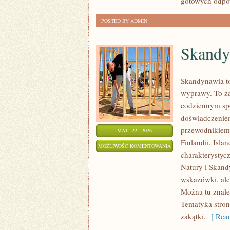
gotowych odpow
POSTED BY ADMIN
Skandy
Skandynawia to
wyprawy. To za
codziennym sp
doświadczeniem
przewodnikiem 
MAJ - 22 - 2026
Finlandii, Isla
SKANDYNAWIA
MOŻLIWOŚĆ KOMENTOWANIA
charakterystycz
ZOSTAŁA WYŁĄCZONA
Natury i Skandy
wskazówki, ale
Można tu znale
Tematyka stron
zakątki,
[ Read