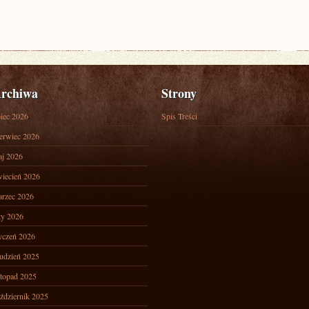
rchiwa
Strony
piec 2026
Spis Treści
erwiec 2026
j 2026
iecień 2026
rzec 2026
ty 2026
yczeń 2026
udzień 2025
stopad 2025
ździernik 2025