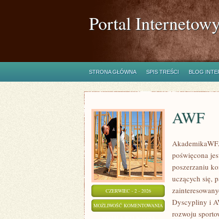
Portal Internetow
STRONA GŁÓWNA
SPIS TREŚCI
BLOG INT
AWF
AkademikaWF.pl
poświęcona jes
poszerzaniu kom
uczących się, 
zainteresowany
CZERWIEC - 2 - 2026
Dyscypliny i A
AWF
MOŻLIWOŚĆ KOMENTOWANIA
rozwoju sporto
ZOSTAŁA WYŁĄCZONA