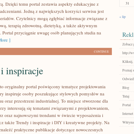
31
ą. Dzięki temu portal zestawia aspekty edukacyjne z
adczeniami. Jedną z największych korzyści serwisu jest
« lip
eriałów. Czytelnicy mogą zgłębiać informacje związane z
ową, terapią zdrowotną, dietetyką, a także aktywnym
Portal przyciągnie uwagę osób planujących studia na
Rekl
ore ]
Zobacz 
CONTINUE
http://
Kliknij,
i inspiracje
Poznaj 
Odwiedź
to oryginalny portal poświęcony tematyce projektowania
Blog
tóry inspiruje osoby poszukujące stylowych pomysłów na
Tutaj
 oraz przestrzeni industrialnej. To miejsce stworzone dla
Portal
órzy interesują się tematami związanymi z projektowaniem,
Internet
rz oraz najnowszymi trendami w świecie wyposażenia i
z także Trendy i inspiracje i DIY i kreatywne projekty. Na
Witryna
znaleźć praktyczne publikacje dotyczące nowoczesnych