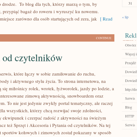
31
 drodze. To blog dla tych, którzy marzą o tym, by
, przypiąć bagaż do roweru i wyruszyć ku nowemu.
« lip
 miejsce zarówno dla osób startujących od zera, jak
[ Read
Rekl
CONTINUE
Otwórz 
 od czytelników
Więcej 
Przejdź 
Dowiedz
serwis, które łączy w sobie zamiłowanie do ruchu,
body i aktywnego stylu życia. To strona internetowa, na
Dowiedz 
ą się miłośnicy rolek, wrotek, łyżworolek, jazdy po lodzie, a
http://d
ainteresowane zimową aktywnością, snowboardem oraz
Serwis
m. To nie jest jedynie zwykły portal tematyczny, ale raczej
Blog
 dla wszystkich, którzy chcą rozwijać swoje zdolności,
HTTP
 ekwipunek i czerpać radość z aktywności na świeżym
cz też Sprzęt i Akcesoria i Pytania od czytelników. Na tej
Serwis
at sportów kołowych i zimowych został pokazany w sposób