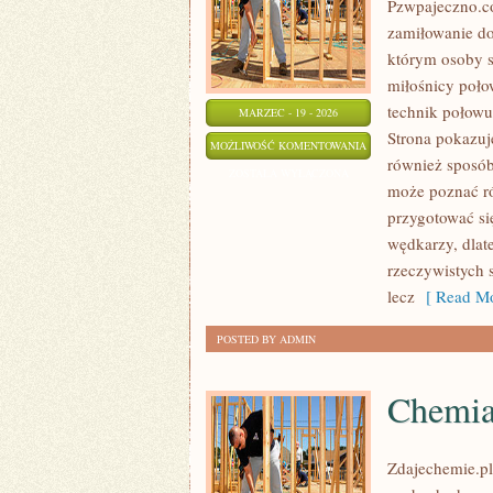
Pzwpajeczno.co
zamiłowanie do
którym osoby s
miłośnicy poł
technik połowu
MARZEC - 19 - 2026
Strona pokazuj
ETYKA
MOŻLIWOŚĆ KOMENTOWANIA
również sposób
WĘDKARSKA
ZOSTAŁA WYŁĄCZONA
może poznać róż
przygotować si
wędkarzy, dlat
rzeczywistych 
lecz
[ Read Mo
POSTED BY ADMIN
Chemi
Zdajechemie.pl