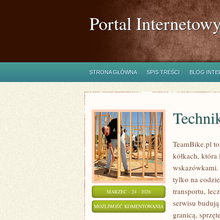
Portal Internetow
STRONA GŁÓWNA
SPIS TREŚCI
BLOG INT
Techni
TeamBike.pl t
kółkach, która
wskazówkami. T
tylko na codzie
transportu, lec
MARZEC - 24 - 2026
serwisu budują
TECHNIKA
MOŻLIWOŚĆ KOMENTOWANIA
granicą, sprzęt
I
ZOSTAŁA WYŁĄCZONA