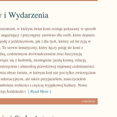
 i Wydarzenia
przestrzeń, w którym świat koni zostaje pokazany w sposób
 angażujący i przystępny zarówno dla osób, które dopiero
odę z jeździectwem, jak i dla tych, którzy od lat żyją w
. To serwis tematyczny, który łączy pasję do koni z
dzą, codziennym doświadczeniem oraz fascynacją
iąże się z hodowlą, treningiem, jazdą konną, relacją
wierzęciem i atmosferą prawdziwej stajennej codzienności.
awia obraz świata, w którym koń nie jest tylko zwierzęciem
rekreacyjnym, ale także przyjacielem, nauczycielem
symbolem wolności i częścią wyjątkowej kultury. Nowe
rzęt Jeździecki i
[ Read More ]
CONTINUE