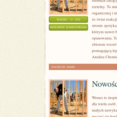
osobach chcący
rzetelny. To mi
organicznej i n
że świat reakcj
MARZEC - 19 - 2026
stronie spotyka
CHEMIA
MOŻLIWOŚĆ KOMENTOWANIA
którym nawet ba
DIY
ZOSTAŁA WYŁĄCZONA
opanowania. To
zbiorem wzorów 
pomagającą lepi
Analiza Chemic
POSTED BY ADMIN
Nowośc
Wenus to inspi
dla wielu osób 
małych nawyka
poczuć się bar