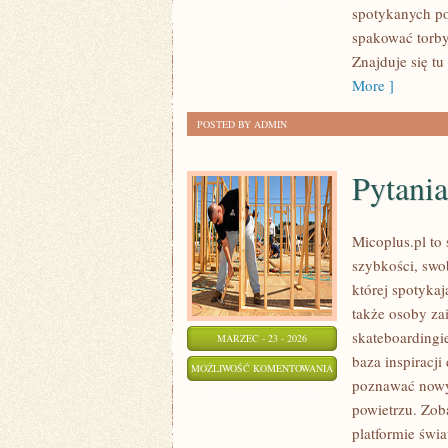
spotykanych po
SERWIS
spakować torby
W
Znajduje się tu
PODRÓŻY
More ]
POSTED BY ADMIN
Pytania
Micoplus.pl to 
szybkości, swo
której spotykaj
także osoby z
skateboardingie
MARZEC - 23 - 2026
baza inspiracji
PYTANIA
MOŻLIWOŚĆ KOMENTOWANIA
poznawać nowy
OD
ZOSTAŁA WYŁĄCZONA
powietrzu. Zoba
CZYTELNIKÓW
platformie świ