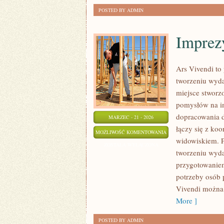
POSTED BY ADMIN
Imprez
Ars Vivendi to 
tworzeniu wyd
miejsce stworzo
pomysłów na im
dopracowania d
MARZEC - 21 - 2026
łączy się z ko
IMPREZY
MOŻLIWOŚĆ KOMENTOWANIA
widowiskiem. P
TEMATYCZNE
ZOSTAŁA WYŁĄCZONA
tworzeniu wyda
przygotowaniem
potrzeby osób 
Vivendi można 
More ]
POSTED BY ADMIN