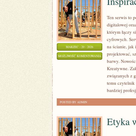
Inspira
Ten serwis to p
digitalowej ora
którym łączy si
cyfrowych. Se
na ścianie, jak
MARZEC - 20 - 2026
projektować, s
INSPIRACJE
MOŻLIWOŚĆ KOMENTOWANIA
barwy. Nowości 
I
ZOSTAŁA WYŁĄCZONA
Kreatywne. Zak
STYLE
związanych z gr
ARTYSTYCZNE
temu czytelnik
bardziej profes
POSTED BY ADMIN
Etyka 