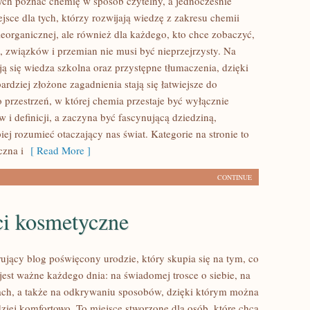
ch poznać chemię w sposób czytelny, a jednocześnie
ejsce dla tych, którzy rozwijają wiedzę z zakresu chemii
ieorganicznej, ale również dla każdego, kto chce zobaczyć,
i, związków i przemian nie musi być nieprzejrzysty. Na
ją się wiedza szkolna oraz przystępne tłumaczenia, dzięki
rdziej złożone zagadnienia stają się łatwiejsze do
 przestrzeń, w której chemia przestaje być wyłącznie
i definicji, a zaczyna być fascynującą dziedziną,
ej rozumieć otaczający nas świat. Kategorie na stronie to
zna i
[ Read More ]
CONTINUE
i kosmetyczne
rujący blog poświęcony urodzie, który skupia się na tym, co
jest ważne każdego dnia: na świadomej trosce o siebie, na
ch, a także na odkrywaniu sposobów, dzięki którym można
dziej komfortowo. To miejsce stworzone dla osób, które chcą