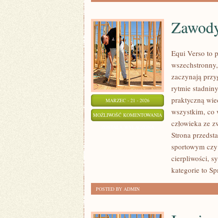
Zawody
Equi Verso to 
wszechstronny,
zaczynają przyg
rytmie stadniny
praktyczną wie
MARZEC - 21 - 2026
wszystkim, co w
ZAWODY
MOŻLIWOŚĆ KOMENTOWANIA
człowieka ze z
I
ZOSTAŁA WYŁĄCZONA
Strona przedst
WYDARZENIA
sportowym czy 
cierpliwości, 
kategorie to Sp
POSTED BY ADMIN