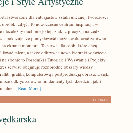
cje i Style Artystyczne
ortal stworzone dla entuzjastów sztuki ulicznej, twórczości
z obróbki zdjęć. To nowoczesne centrum inspiracji, w
ę niezależny duch miejskiej sztuki z precyzją narzędzi
rwis pokazuje, że pomysłowość może ewoluować zarówno
 i na ekranie monitora. To serwis dla osób, które chcą
zlifować talent, a także odkrywać nowe kierunki w świecie
na stronie to Poradniki i Tutoriale i Wyzwania i Projekty
res serwisu obejmuje różnorodne obszary wiedzy
affiti, grafiką komputerową i postprodukcją obrazu. Dzięki
 może odkryć zarówno fundamenty tych dziedzin, jak i
jonalne
[ Read More ]
CONTINUE
wędkarska