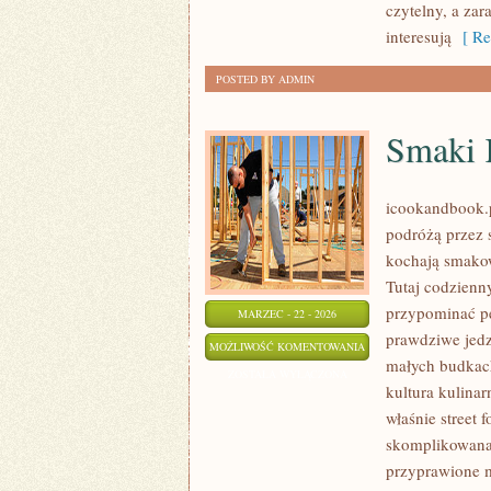
czytelny, a zar
interesują
[ Re
POSTED BY ADMIN
Smaki 
icookandbook.pl
podróżą przez s
kochają smakow
Tutaj codzienn
przypominać p
MARZEC - 22 - 2026
prawdziwe jedze
SMAKI
MOŻLIWOŚĆ KOMENTOWANIA
małych budkach
KONTYNENTÓW
ZOSTAŁA WYŁĄCZONA
kultura kulina
właśnie street 
skomplikowana,
przyprawione 