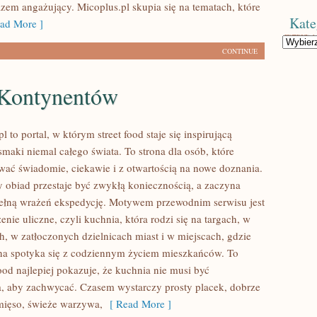
azem angażujący. Micoplus.pl skupia się na tematach, które
Kate
ad More ]
Kategorie
CONTINUE
Kontynentów
 to portal, w którym street food staje się inspirującą
maki niemal całego świata. To strona dla osób, które
ać świadomie, ciekawie i z otwartością na nowe doznania.
y obiad przestaje być zwykłą koniecznością, a zaczyna
ełną wrażeń ekspedycję. Motywem przewodnim serwisu jest
nie uliczne, czyli kuchnia, która rodzi się na targach, w
, w zatłoczonych dzielnicach miast i w miejscach, gdzie
rna spotyka się z codziennym życiem mieszkańców. To
food najlepiej pokazuje, że kuchnia nie musi być
 aby zachwycać. Czasem wystarczy prosty placek, dobrze
mięso, świeże warzywa,
[ Read More ]