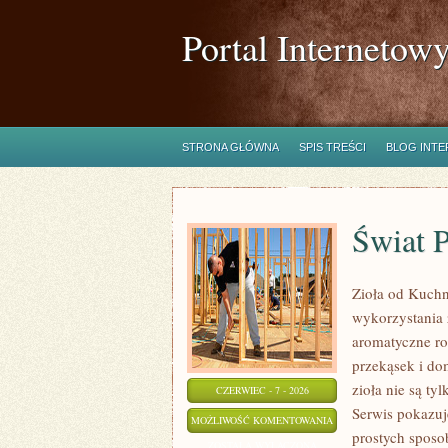
Portal Internetow
STRONA GŁÓWNA
SPIS TREŚCI
BLOG INT
Świat 
Zioła od Kuchn
wykorzystania 
aromatyczne ro
przekąsek i do
zioła nie są ty
CZERWIEC - 7 - 2026
Serwis pokazuj
ŚWIAT
MOŻLIWOŚĆ KOMENTOWANIA
prostych sposo
PRZYPRAW
ZOSTAŁA WYŁĄCZONA