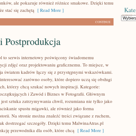
unków, ale pokazuje również różnice smakowe. Dzięki temu
Kate
e stać się zachętą
[ Read More ]
Kategorie
CONTINUE
i Postprodukcja
pl to serwis internetowy poświęcony świadomemu
ycji zdjęć oraz projektowaniu graficznemu. To miejsce, w
cja światem kadrów łączy się z przystępnymi wskazówkami.
interesować zarówno osoby, które dopiero uczą się obsługi
tych, którzy chcą szukać nowych inspiracji. Kategorie:
Początkujących i Zawód i Biznes w Fotografii. Głównym
 jest sztuka zatrzymywania chwil, rozumiana nie tylko jako
ciskanie spustu migawki, ale również jako forma
torii. Na stronie można znaleźć treści związane z ruchem,
 jak dostrzegać szczegóły. Dzięki temu MalwinaAtras.pl
nkcję przewodnika dla osób, które chcą
[ Read More ]