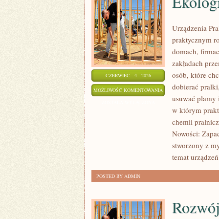
Ekolog
Urządzenia Pra
praktycznym r
domach, firmac
zakładach prze
osób, które chc
CZERWIEC - 4 - 2026
dobierać pralki
EKOLOGICZNE
MOŻLIWOŚĆ KOMENTOWANIA
usuwać plamy i
PRANIE
ZOSTAŁA WYŁĄCZONA
w którym prakty
chemii pralnicz
Nowości: Zapac
stworzony z myś
temat urządzeń 
POSTED BY ADMIN
Rozwój