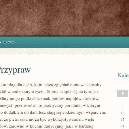
y
ERNETOWY
Przypraw
Kale
i to blog dla osób, które chcą zgłębiać domowe sposoby
ziół w codziennym życiu. Strona skupia się na tym, jak
P
śliny mogą podkreślić smak potraw, napojów, deserów,
mowych przetworów. To praktyczny poradnik, w którym
3
lko dodatkiem do dań, lecz stają się codziennym wsparciem.
10
e, że pietruszka mogą być wykorzystywane na wiele
17
bów, zarówno w kuchni tradycyjnej, jak i w bardziej
24