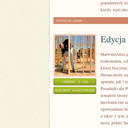
popularnych tr
każdy wpis moż
POSTED BY ADMIN
Edycja 
MalwinaAtras.
kadrowaniu, ed
której fascyna
Strona może za
aparatu, jak i 
CZERWIEC - 6 - 2026
Poradniki dla 
EDYCJA
MOŻLIWOŚĆ KOMENTOWANIA
tematem strony
I
ZOSTAŁA WYŁĄCZONA
mechaniczne na
POSTPRODUKCJA
opowiadania his
a także z tym,
może pełnić fu