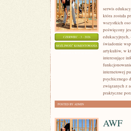
serwis edukacy
która została 
wszystkich oso
poświęcony jes
edukacyjnych, 
CZERWIEC - 3 - 2026
świadomie wspi
ROZWÓJ
MOŻLIWOŚĆ KOMENTOWANIA
artykułów, w k
DZIECKA
ZOSTAŁA WYŁĄCZONA
interesujące i
funkcjonowanie
internetowej p
psychicznego d
związanych z a
praktyczne po
POSTED BY ADMIN
AWF