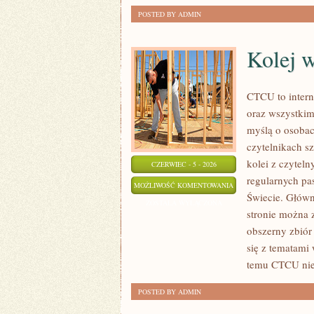
POSTED BY ADMIN
Kolej 
CTCU to intern
oraz wszystkim
myślą o osobach
czytelnikach s
kolei z czytel
CZERWIEC - 5 - 2026
regularnych pa
KOLEJ
MOŻLIWOŚĆ KOMENTOWANIA
Świecie. Główn
W
ZOSTAŁA WYŁĄCZONA
stronie można 
EUROPIE
obszerny zbiór
się z tematami
temu CTCU nie 
POSTED BY ADMIN