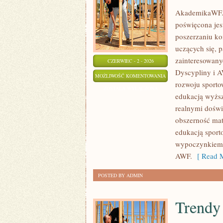
AkademikaWF.pl
poświęcona jes
poszerzaniu kom
uczących się, 
zainteresowany
CZERWIEC - 2 - 2026
Dyscypliny i A
AWF
MOŻLIWOŚĆ KOMENTOWANIA
rozwoju sporto
ZOSTAŁA WYŁĄCZONA
edukacją wyższ
realnymi doświ
obszerność mat
edukacją sport
wypoczynkiem. 
AWF.
[ Read M
POSTED BY ADMIN
Trendy 