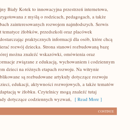
jny Biały Kotek to innowacyjna przestrzeń internetowa,
przygotowana z myślą o rodzicach, pedagogach, a także
bach zainteresowanych rozwojem najmłodszych. Serwis
t tematyce żłobków, przedszkoli oraz placówek
dostarczając praktycznych informacji dla osób, które chcą
erać rozwój dziecka. Strona stanowi rozbudowaną bazę
tórej można znaleźć wskazówki, omówienia oraz
nformacje związane z edukacją, wychowaniem i codziennym
m dzieci na różnych etapach rozwoju. Na witrynie
ublikowane są rozbudowane artykuły dotyczące rozwoju
zieci, edukacji, aktywności rozwojowych, a także tematów
daptacją w żłobku. Czytelnicy mogą znaleźć tutaj
rady dotyczące codziennych wyzwań,
[ Read More ]
CONTINUE