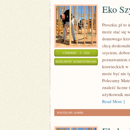
Eko Szy
Proszkic.pl to 
może stać się 
domowego krawi
chcą doskonalić
szyciem, dobor
CZERWIEC - 5 - 2026
poznawaniem n
EKO
MOŻLIWOŚĆ KOMENTOWANIA
krawieckich w p
SZYCIE
ZOSTAŁA WYŁĄCZONA
może być nie t
I
Polecamy Mater
ZERO
znaleźć liczne 
WASTE
użytkownik moż
Read More ]
POSTED BY ADMIN