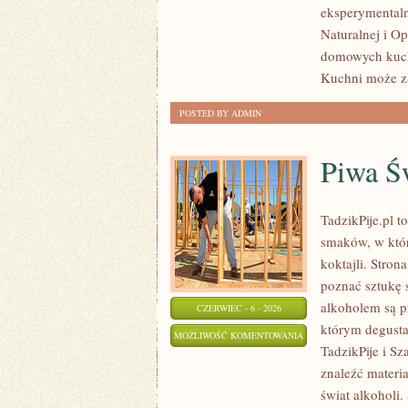
eksperymentaln
Naturalnej i O
domowych kucha
Kuchni może z
POSTED BY ADMIN
Piwa Ś
TadzikPije.pl 
smaków, w któr
koktajli. Stron
poznać sztukę 
alkoholem są p
CZERWIEC - 6 - 2026
którym degustac
PIWA
MOŻLIWOŚĆ KOMENTOWANIA
TadzikPije i S
ŚWIATA
ZOSTAŁA WYŁĄCZONA
znaleźć materi
świat alkoholi.