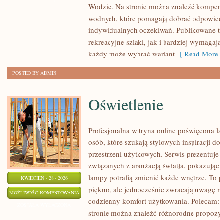
Wodzie. Na stronie można znaleźć kompe
POCZĄTKUJĄCYCH
wodnych, które pomagają dobrać odpowie
indywidualnych oczekiwań. Publikowane t
rekreacyjne szlaki, jak i bardziej wymaga
każdy może wybrać wariant
[ Read More 
POSTED BY ADMIN
Oświetlenie
Profesjonalna witryna online poświęcona 
osób, które szukają stylowych inspiracji d
przestrzeni użytkowych. Serwis prezentuje
związanych z aranżacją światła, pokazują
lampy potrafią zmienić każde wnętrze. To p
KWIECIEŃ - 28 - 2026
piękno, ale jednocześnie zwracają uwagę 
OŚWIETLENIE
MOŻLIWOŚĆ KOMENTOWANIA
codzienny komfort użytkowania. Polecam: 
ZOSTAŁA WYŁĄCZONA
stronie można znaleźć różnorodne propozyc