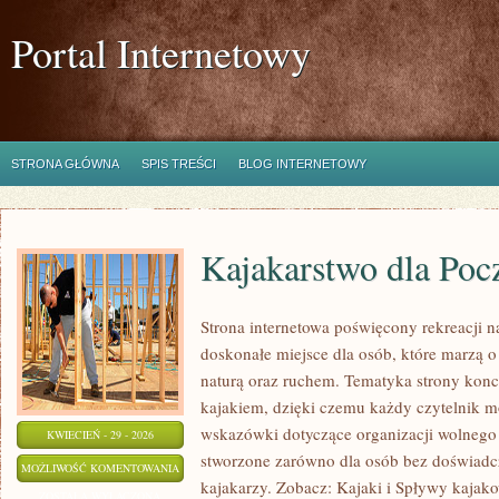
Portal Internetowy
STRONA GŁÓWNA
SPIS TREŚCI
BLOG INTERNETOWY
Kajakarstwo dla Poc
Strona internetowa poświęcony rekreacji 
doskonałe miejsce dla osób, które marzą o
naturą oraz ruchem. Tematyka strony konc
kajakiem, dzięki czemu każdy czytelnik m
wskazówki dotyczące organizacji wolnego 
KWIECIEŃ - 29 - 2026
stworzone zarówno dla osób bez doświadc
KAJAKARSTWO
MOŻLIWOŚĆ KOMENTOWANIA
kajakarzy. Zobacz: Kajaki i Spływy kajak
DLA
ZOSTAŁA WYŁĄCZONA