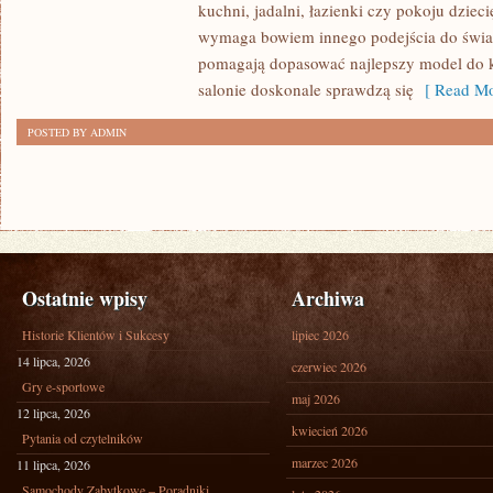
kuchni, jadalni, łazienki czy pokoju dzie
wymaga bowiem innego podejścia do światł
pomagają dopasować najlepszy model do k
salonie doskonale sprawdzą się
[ Read Mo
POSTED BY ADMIN
Ostatnie wpisy
Archiwa
Historie Klientów i Sukcesy
lipiec 2026
14 lipca, 2026
czerwiec 2026
Gry e-sportowe
maj 2026
12 lipca, 2026
kwiecień 2026
Pytania od czytelników
marzec 2026
11 lipca, 2026
Samochody Zabytkowe – Poradniki