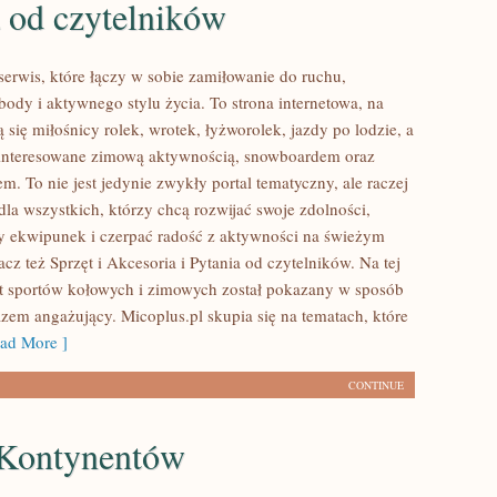
 od czytelników
serwis, które łączy w sobie zamiłowanie do ruchu,
body i aktywnego stylu życia. To strona internetowa, na
ą się miłośnicy rolek, wrotek, łyżworolek, jazdy po lodzie, a
ainteresowane zimową aktywnością, snowboardem oraz
m. To nie jest jedynie zwykły portal tematyczny, ale raczej
 dla wszystkich, którzy chcą rozwijać swoje zdolności,
 ekwipunek i czerpać radość z aktywności na świeżym
cz też Sprzęt i Akcesoria i Pytania od czytelników. Na tej
at sportów kołowych i zimowych został pokazany w sposób
azem angażujący. Micoplus.pl skupia się na tematach, które
ad More ]
CONTINUE
Kontynentów