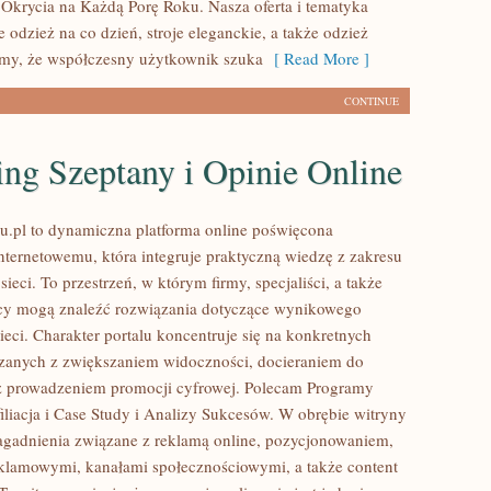
 Okrycia na Każdą Porę Roku. Nasza oferta i tematyka
 odzież na co dzień, stroje eleganckie, a także odzież
my, że współczesny użytkownik szuka
[ Read More ]
CONTINUE
ng Szeptany i Opinie Online
u.pl to dynamiczna platforma online poświęcona
nternetowemu, która integruje praktyczną wiedzę z zakresu
ieci. To przestrzeń, w którym firmy, specjaliści, a także
rcy mogą znaleźć rozwiązania dotyczące wynikowego
eci. Charakter portalu koncentruje się na konkretnych
zanych z zwiększaniem widoczności, docieraniem do
z prowadzeniem promocji cyfrowej. Polecam Programy
filiacja i Case Study i Analizy Sukcesów. W obrębie witryny
agadnienia związane z reklamą online, pozycjonowaniem,
lamowymi, kanałami społecznościowymi, a także content