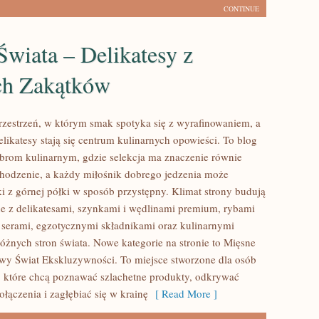
CONTINUE
wiata – Delikatesy z
ch Zakątków
przestrzeń, w którym smak spotyka się z wyrafinowaniem, a
likatesy stają się centrum kulinarnych opowieści. To blog
rom kulinarnym, gdzie selekcja ma znaczenie równie
chodzenie, a każdy miłośnik dobrego jedzenia może
 z górnej półki w sposób przystępny. Klimat strony budują
e z delikatesami, szynkami i wędlinami premium, rybami
 serami, egzotycznymi składnikami oraz kulinarnymi
różnych stron świata. Nowe kategorie na stronie to Mięsne
owy Świat Ekskluzywności. To miejsce stworzone dla osób
które chcą poznawać szlachetne produkty, odkrywać
łączenia i zagłębiać się w krainę
[ Read More ]