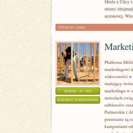
Moda z Ulicy i
KAŻDĄ
strony obejmuje
PORĘ
sezonową. Wie
ROKU
POSTED BY ADMIN
Marketi
Platforma Mobi
marketingowi i
widoczności w s
startujący twó
marketingu w si
MARZEC - 26 - 2026
metodach zwią
MARKETING
MOŻLIWOŚĆ KOMENTOWANIA
odbiorców ora
SZEPTANY
ZOSTAŁA WYŁĄCZONA
Partnerskie i A
I
poruszane są z
OPINIE
kampaniami rek
ONLINE