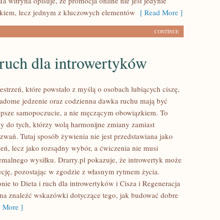
a witryna opisuje, że promocja online nie jest jedynie
iem, lecz jednym z kluczowych elementów
[ Read More ]
CONTINUE
 ruch dla introwertyków
zestrzeń, które powstało z myślą o osobach lubiących ciszę,
iadome jedzenie oraz codzienna dawka ruchu mają być
epsze samopoczucie, a nie męczącym obowiązkiem. To
ny do tych, którzy wolą harmonijne zmiany zamiast
zwań. Tutaj sposób żywienia nie jest przedstawiana jako
ń, lecz jako rozsądny wybór, a ćwiczenia nie musi
emalnego wysiłku. Drarry.pl pokazuje, że introwertyk może
cję, pozostając w zgodzie z własnym rytmem życia.
nie to Dieta i ruch dla introwertyków i Cisza i Regeneracja
na znaleźć wskazówki dotyczące tego, jak budować dobre
 More ]