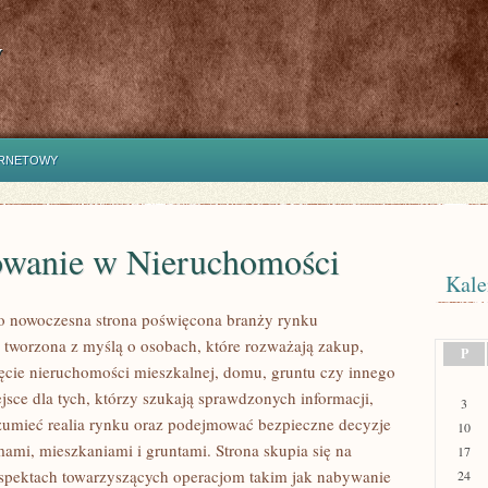
y
ERNETOWY
owanie w Nieruchomości
Kale
to nowoczesna strona poświęcona branży rynku
 tworzona z myślą o osobach, które rozważają zakup,
P
jęcie nieruchomości mieszkalnej, domu, gruntu czy innego
jsce dla tych, którzy szukają sprawdzonych informacji,
3
ozumieć realia rynku oraz podejmować bezpieczne decyzje
10
ami, mieszkaniami i gruntami. Strona skupia się na
17
spektach towarzyszących operacjom takim jak nabywanie
24