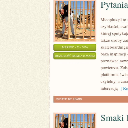
Pytania
Micoplus.pl to 
szybkości, swo
której spotykaj
także osoby z
skateboardingie
MARZEC - 23 - 2026
baza inspiracji
PYTANIA
MOŻLIWOŚĆ KOMENTOWANIA
poznawać nowy
OD
ZOSTAŁA WYŁĄCZONA
powietrzu. Zoba
CZYTELNIKÓW
platformie świ
czytelny, a zar
interesują
[ Re
POSTED BY ADMIN
Smaki 