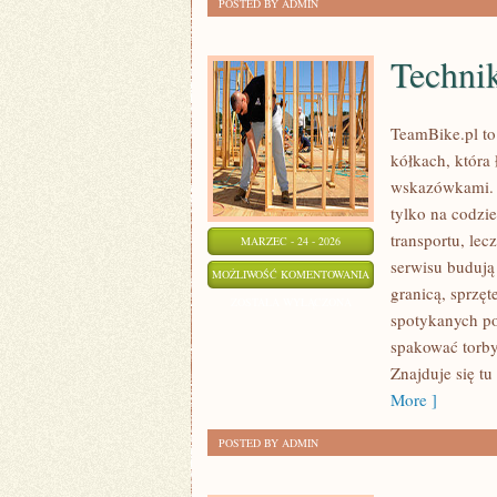
POSTED BY ADMIN
Techni
TeamBike.pl t
kółkach, która
wskazówkami. T
tylko na codzie
transportu, lec
MARZEC - 24 - 2026
serwisu budują
TECHNIKA
MOŻLIWOŚĆ KOMENTOWANIA
granicą, sprzęt
I
ZOSTAŁA WYŁĄCZONA
spotykanych po
SERWIS
spakować torby
W
Znajduje się tu
PODRÓŻY
More ]
POSTED BY ADMIN