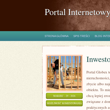
Portal Internetow
STRONA GŁÓWNA
SPIS TREŚCI
BLOG INT
Inwest
Portal Globex 
nieruchomości,
zbycie albo na
obiektu. To mie
chcą lepiej zr
MARZEC - 29 - 2026
związane z dom
INWESTOWANIE
MOŻLIWOŚĆ KOMENTOWANIA
praktycznych a
W
ZOSTAŁA WYŁĄCZONA