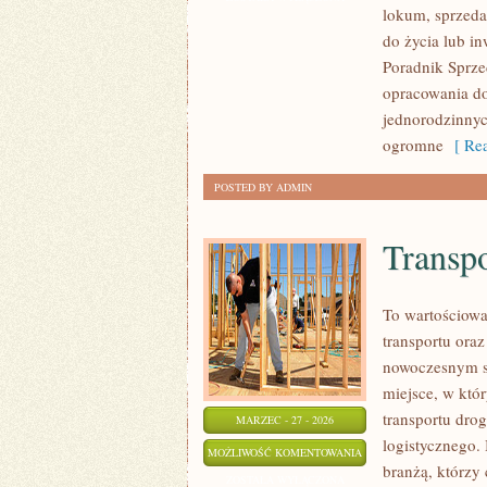
lokum, sprzeda
NIERUCHOMOŚCI
do życia lub in
Poradnik Sprze
opracowania do
jednorodzinnyc
ogromne
[ Rea
POSTED BY ADMIN
Transp
To wartościowa
transportu oraz
nowoczesnym sp
miejsce, w któ
transportu dro
MARZEC - 27 - 2026
logistycznego.
TRANSPORT
MOŻLIWOŚĆ KOMENTOWANIA
branżą, którzy
DROGOWY
ZOSTAŁA WYŁĄCZONA