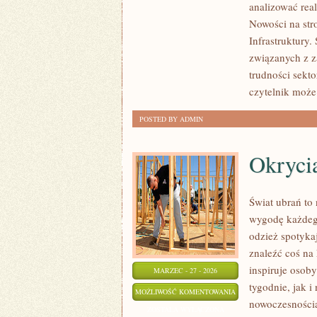
analizować rea
Nowości na stro
Infrastruktury.
związanych z z
trudności sekto
czytelnik może
POSTED BY ADMIN
Okryci
Świat ubrań to 
wygodę każdego
odzież spotykaj
znaleźć coś na
inspiruje osob
MARZEC - 27 - 2026
tygodnie, jak i
OKRYCIA
MOŻLIWOŚĆ KOMENTOWANIA
nowoczesnością
NA
ZOSTAŁA WYŁĄCZONA