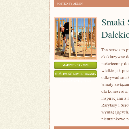
POSTED BY ADMIN
Smaki Ś
Daleki
Ten serwis to 
ekskluzywne de
poświęcony dob
MARZEC - 24 - 2026
wielkie jak po
SMAKI
MOŻLIWOŚĆ KOMENTOWANIA
odkrywać smaki
ŚWIATA
ZOSTAŁA WYŁĄCZONA
tematy związan
–
dla koneserów,
DELIKATESY
inspiracjami z 
Z
Rarytasy i Ser
DALEKICH
wymagających, 
ZAKĄTKÓW
nietuzinkowe po