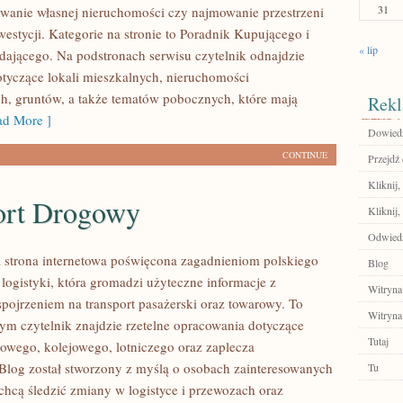
31
wanie własnej nieruchomości czy najmowanie przestrzeni
westycji. Kategorie na stronie to Poradnik Kupującego i
« lip
dającego. Na podstronach serwisu czytelnik odnajdzie
tyczące lokali mieszkalnych, nieruchomości
h, gruntów, a także tematów pobocznych, które mają
Rekl
d More ]
Dowiedz 
CONTINUE
Przejdź 
Kliknij
ort Drogowy
Kliknij,
Odwiedź
 strona internetowa poświęcona zagadnieniom polskiego
Blog
 logistyki, która gromadzi użyteczne informacje z
Witryna
ojrzeniem na transport pasażerski oraz towarowy. To
Witryna
rym czytelnik znajdzie rzetelne opracowania dotyczące
Tutaj
gowego, kolejowego, lotniczego oraz zaplecza
 Blog został stworzony z myślą o osobach zainteresowanych
Tu
 chcą śledzić zmiany w logistyce i przewozach oraz