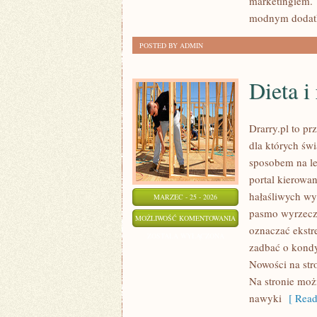
marketingiem. T
modnym dodatk
POSTED BY ADMIN
Dieta i
Drarry.pl to pr
dla których św
sposobem na l
portal kierowa
hałaśliwych wy
MARZEC - 25 - 2026
pasmo wyrzecze
DIETA
MOŻLIWOŚĆ KOMENTOWANIA
oznaczać ekstr
I
ZOSTAŁA WYŁĄCZONA
zadbać o kondy
RUCH
Nowości na stro
DLA
Na stronie moż
INTROWERTYKÓW
nawyki
[ Read