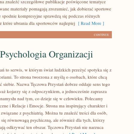
na znaleźć szczegółowe publikacje poświęcone tematyce
owane materiały pomagają zrozumieć, jak dobierać sportowe
ie spodnie kompresyjne sprawdzą się podczas różnych
z które ubrania dla sportowców najlepiej
[ Read More ]
CONTINUE
 Psychologia Organizacji
ań to serwis, w którym świat ludzkich przeżyć spotyka się z
oriami. To strona tworzona z myślą o osobach, które chcą
eć siebie. Nazwa Tęczowa Przystań dobrze oddaje sens tego
waż kojarzy się z odpoczynkiem, a jednocześnie zaprasza
namysłu nad tym, co dzieje się w człowieku. Polecamy
zne i Relacje i Emocje. Strona ma inspirujący charakter i
związane z psychiatrią. Można tu znaleźć treści dla osób,
ą się równowagą psychiczną, ale również dla tych, którzy
ają odkrywać ten obszar. Tęczowa Przystań nie narzuca