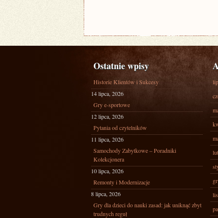
Ostatnie wpisy
A
Historie Klientów i Sukcesy
li
14 lipca, 2026
cz
Gry e-sportowe
ma
12 lipca, 2026
kw
Pytania od czytelników
ma
11 lipca, 2026
Samochody Zabytkowe – Poradniki
lu
Kolekcjonera
st
10 lipca, 2026
gr
Remonty i Modernizacje
8 lipca, 2026
li
Gry dla dzieci do nauki zasad: jak uniknąć zbyt
pa
trudnych reguł