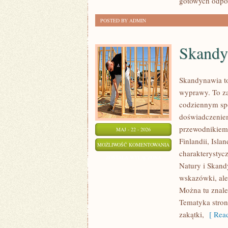
gotowych odpow
POSTED BY ADMIN
Skandy
Skandynawia to
wyprawy. To za
codziennym sp
doświadczeniem
przewodnikiem 
MAJ - 22 - 2026
Finlandii, Isla
SKANDYNAWIA
MOŻLIWOŚĆ KOMENTOWANIA
charakterystycz
ZOSTAŁA WYŁĄCZONA
Natury i Skandy
wskazówki, ale
Można tu znale
Tematyka stron
zakątki,
[ Read