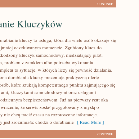
CONTINUE
anie Kluczyków
orabianie kluczy to usługa, która dla wielu osób okazuje się
ajmniej oczekiwanym momencie. Zgubiony klucz do
zkodzony kluczyk samochodowy, niedziałający pilot,
a, problem z zamkiem albo potrzeba wykonania
pletu to sytuacje, w których liczy się pewność działania.
ona dorabianiu kluczy prezentuje praktyczną ofertę
osób, które szukają kompetentnego punktu zajmującego się
kami, kluczykami samochodowymi oraz usługami
odziennym bezpieczeństwem. Już na pierwszy rzut oka
wrażenie, że serwis został przygotowany z myślą o
zy nie chcą tracić czasu na rozproszone informacje.
y jest zrozumiała: chodzi o dorabianie
[ Read More ]
CONTINUE