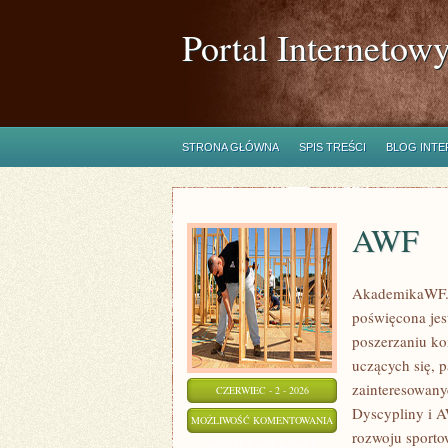
Portal Internetow
STRONA GŁÓWNA
SPIS TREŚCI
BLOG INT
AWF
AkademikaWF.pl
poświęcona jes
poszerzaniu kom
uczących się, 
zainteresowany
CZERWIEC - 2 - 2026
Dyscypliny i A
AWF
MOŻLIWOŚĆ KOMENTOWANIA
rozwoju sporto
ZOSTAŁA WYŁĄCZONA