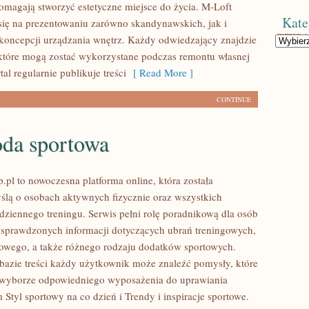
pomagają stworzyć estetyczne miejsce do życia. M-Loft
Kate
się na prezentowaniu zarówno skandynawskich, jak i
oncepcji urządzania wnętrz. Każdy odwiedzający znajdzie
Kategorie
 które mogą zostać wykorzystane podczas remontu własnej
tal regularnie publikuje treści
[ Read More ]
CONTINUE
da sportowa
.pl to nowoczesna platforma online, która została
ślą o osobach aktywnych fizycznie oraz wszystkich
dziennego treningu. Serwis pełni rolę poradnikową dla osób
sprawdzonych informacji dotyczących ubrań treningowych,
owego, a także różnego rodzaju dodatków sportowych.
 bazie treści każdy użytkownik może znaleźć pomysły, które
yborze odpowiedniego wyposażenia do uprawiania
 Styl sportowy na co dzień i Trendy i inspiracje sportowe.