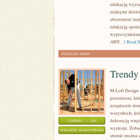
edukacją wyższ
realnymi doświ
obszerność mat
edukacją sport
wypoczynkiem. 
AWF.
[ Read M
POSTED BY ADMIN
Trendy 
M-Loft Design 
przestrzeni, k
urządzenie domu
wszystkich, kt
dekoracją wnęt
CZERWIEC - 1 - 2026
wystroju. Zobac
TRENDY
MOŻLIWOŚĆ KOMENTOWANIA
stronie można 
I
ZOSTAŁA WYŁĄCZONA