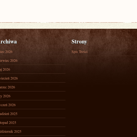
rchiwa
Strony
piec 2026
Spis Treści
erwiec 2026
j 2026
iecień 2026
rzec 2026
ty 2026
yczeń 2026
udzień 2025
stopad 2025
ździernik 2025