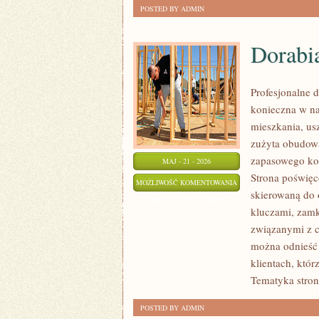
POSTED BY ADMIN
Dorabi
Profesjonalne d
konieczna w n
mieszkania, us
zużyta obudow
zapasowego kom
MAJ - 21 - 2026
Strona poświęc
DORABIANIE
MOŻLIWOŚĆ KOMENTOWANIA
skierowaną do 
KLUCZYKÓW
ZOSTAŁA WYŁĄCZONA
kluczami, zam
związanymi z c
można odnieść 
klientach, któr
Tematyka stron
POSTED BY ADMIN