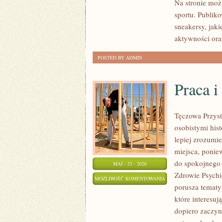
Na stronie moż
sportu. Publik
sneakersy, jak
aktywności ora
POSTED BY ADMIN
Praca i
Tęczowa Przyst
osobistymi hist
lepiej zrozumi
miejsca, ponie
do spokojnego 
MAJ - 23 - 2026
Zdrowie Psychic
PRACA
MOŻLIWOŚĆ KOMENTOWANIA
porusza tematy 
I
ZOSTAŁA WYŁĄCZONA
które interesuj
PSYCHOLOGIA
dopiero zaczyn
ORGANIZACJI