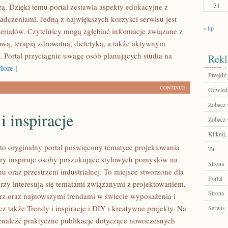
31
ą. Dzięki temu portal zestawia aspekty edukacyjne z
adczeniami. Jedną z największych korzyści serwisu jest
« lip
eriałów. Czytelnicy mogą zgłębiać informacje związane z
ową, terapią zdrowotną, dietetyką, a także aktywnym
Portal przyciągnie uwagę osób planujących studia na
Rekl
ore ]
Przejdź 
CONTINUE
Odwiedź
Zobacz w
i inspiracje
Zobacz w
Kliknij
to oryginalny portal poświęcony tematyce projektowania
Tu
tóry inspiruje osoby poszukujące stylowych pomysłów na
Strona
 oraz przestrzeni industrialnej. To miejsce stworzone dla
Portal
órzy interesują się tematami związanymi z projektowaniem,
Strona
rz oraz najnowszymi trendami w świecie wyposażenia i
z także Trendy i inspiracje i DIY i kreatywne projekty. Na
Serwis
znaleźć praktyczne publikacje dotyczące nowoczesnych