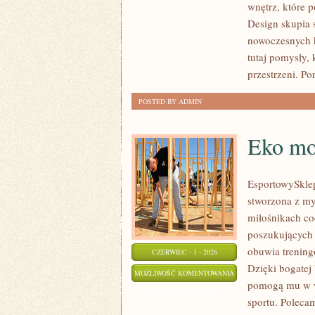
wnętrz, które 
INSPIRACJE
Design skupia 
nowoczesnych k
tutaj pomysły,
przestrzeni. Por
POSTED BY ADMIN
Eko mo
EsportowySklep
stworzona z my
miłośnikach co
poszukujących 
obuwia trening
CZERWIEC - 1 - 2026
Dzięki bogatej
EKO
MOŻLIWOŚĆ KOMENTOWANIA
pomogą mu w w
MODA
ZOSTAŁA WYŁĄCZONA
sportu. Polecam
SPORTOWA