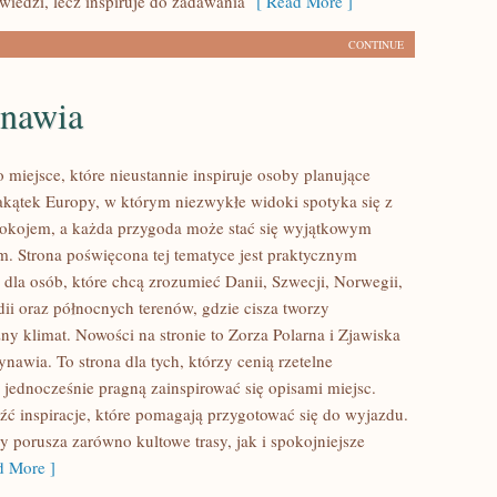
iedzi, lecz inspiruje do zadawania
[ Read More ]
CONTINUE
nawia
 miejsce, które nieustannie inspiruje osoby planujące
kątek Europy, w którym niezwykłe widoki spotyka się z
okojem, a każda przygoda może stać się wyjątkowym
. Strona poświęcona tej tematyce jest praktycznym
dla osób, które chcą zrozumieć Danii, Szwecji, Norwegii,
ndii oraz północnych terenów, gdzie cisza tworzy
ny klimat. Nowości na stronie to Zorza Polarna i Zjawiska
nawia. To strona dla tych, którzy cenią rzetelne
 jednocześnie pragną zainspirować się opisami miejsc.
źć inspiracje, które pomagają przygotować się do wyjazdu.
y porusza zarówno kultowe trasy, jak i spokojniejsze
 More ]