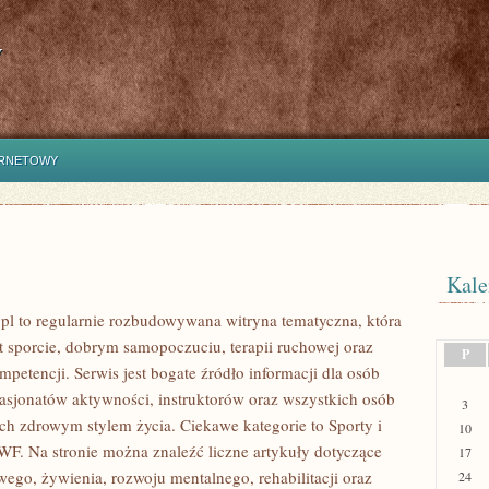
y
ERNETOWY
Kale
 to regularnie rozbudowywana witryna tematyczna, która
t sporcie, dobrym samopoczuciu, terapii ruchowej oraz
P
petencji. Serwis jest bogate źródło informacji dla osób
pasjonatów aktywności, instruktorów oraz wszystkich osób
3
ch zdrowym stylem życia. Ciekawe kategorie to Sporty i
10
WF. Na stronie można znaleźć liczne artykuły dotyczące
17
wego, żywienia, rozwoju mentalnego, rehabilitacji oraz
24