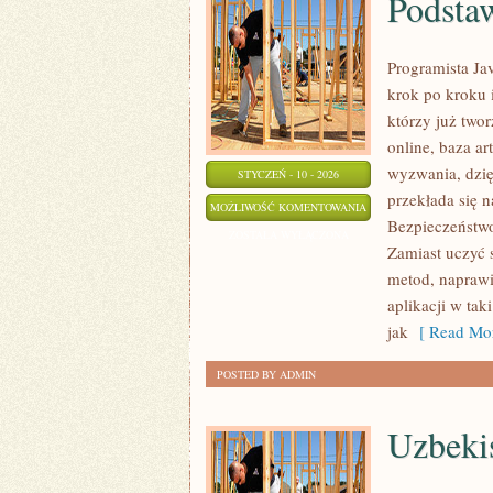
Podsta
Programista Ja
krok po kroku i
którzy już two
online, baza a
wyzwania, dzięk
STYCZEŃ - 10 - 2026
przekłada się 
PODSTAWY
MOŻLIWOŚĆ KOMENTOWANIA
Bezpieczeństwo
PROGRAMOWANIA
ZOSTAŁA WYŁĄCZONA
Zamiast uczyć s
metod, naprawi
aplikacji w tak
jak
[ Read Mor
POSTED BY ADMIN
Uzbeki