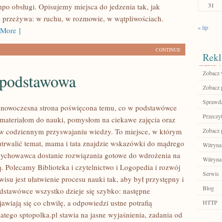
31
mpo obsługi. Opisujemy miejsca do jedzenia tak, jak
e przeżywa: w ruchu, w rozmowie, w wątpliwościach.
« lip
More ]
CONTINUE
Rekl
Zobacz 
 podstawowa
Zobacz p
Sprawdź
o nowoczesna strona poświęcona temu, co w podstawówce
Przeczyt
 materiałom do nauki, pomysłom na ciekawe zajęcia oraz
w codziennym przyswajaniu wiedzy. To miejsce, w którym
Zobacz p
trwalić temat, mama i tata znajdzie wskazówki do mądrego
Witryna
wychowawca dostanie rozwiązania gotowe do wdrożenia na
Witryna
ią. Polecamy Biblioteka i czytelnictwo i Logopedia i rozwój
Serwis
isu jest ułatwienie procesu nauki tak, aby był przystępny i
Blog
dstawówce wszystko dzieje się szybko: następne
awiają się co chwilę, a odpowiedzi ustne potrafią
HTTP
atego sptopolka.pl stawia na jasne wyjaśnienia, zadania od