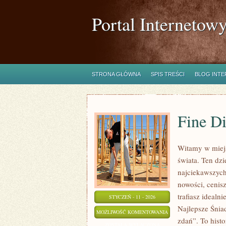
Portal Internetow
STRONA GŁÓWNA
SPIS TREŚCI
BLOG INT
Fine D
Witamy w miejs
świata. Ten dz
najciekawszych
nowości, cenis
trafiasz idealn
STYCZEŃ - 11 - 2026
Najlepsze Śniad
FINE
MOŻLIWOŚĆ KOMENTOWANIA
zdań”. To histo
DINING
ZOSTAŁA WYŁĄCZONA