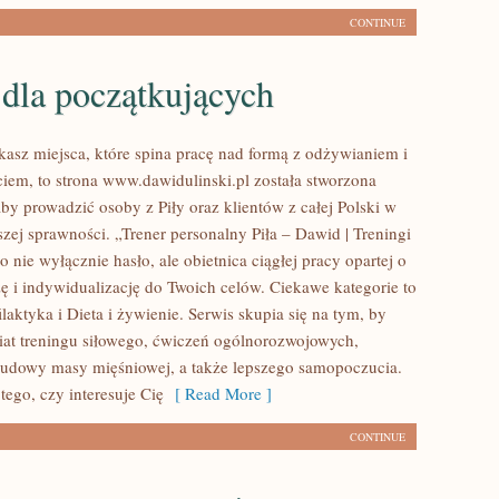
CONTINUE
dla początkujących
ukasz miejsca, które spina pracę nad formą z odżywianiem i
iem, to strona www.dawidulinski.pl została stworzona
aby prowadzić osoby z Piły oraz klientów z całej Polski w
zej sprawności. „Trener personalny Piła – Dawid | Treningi
to nie wyłącznie hasło, ale obietnica ciągłej pracy opartej o
izę i indywidualizację do Twoich celów. Ciekawe kategorie to
ilaktyka i Dieta i żywienie. Serwis skupia się na tym, by
at treningu siłowego, ćwiczeń ogólnorozwojowych,
udowy masy mięśniowej, a także lepszego samopoczucia.
tego, czy interesuje Cię
[ Read More ]
CONTINUE