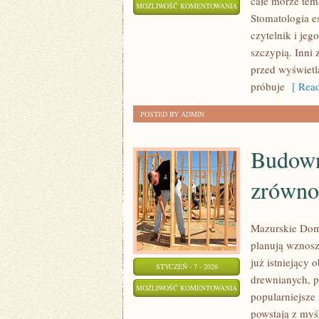
całe morze tem
WADY
MOŻLIWOŚĆ KOMENTOWANIA
Stomatologia e
WZROKU
ZOSTAŁA WYŁĄCZONA
czytelnik i jeg
szczypią. Inni 
przed wyświetl
próbuje
[ Read
POSTED BY ADMIN
Budown
zrówno
Mazurskie Domy
planują wznosz
już istniejący 
STYCZEŃ - 7 - 2026
drewnianych, p
BUDOWNICTWO
MOŻLIWOŚĆ KOMENTOWANIA
popularniejsze
EKOLOGICZNE
ZOSTAŁA WYŁĄCZONA
powstają z myś