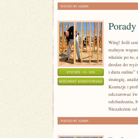
POSTED BY ADMIN
Porady 
Witaj! Jeśli sz
realnym wsparc
właśnie po to, 
drodze do wyżs
i dieta online” 
STYCZEŃ - 10 - 2026
strategię, anal
PORADY
MOŻLIWOŚĆ KOMENTOWANIA
Kontuzje i prof
DLA
ZOSTAŁA WYŁĄCZONA
odczarować świ
POCZĄTKUJĄCYCH
odchudzania, b
Niezależnie od 
POSTED BY ADMIN