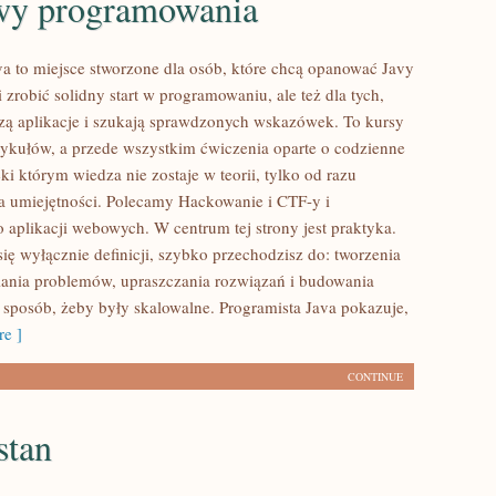
wy programowania
va to miejsce stworzone dla osób, które chcą opanować Javy
 zrobić solidny start w programowaniu, ale też dla tych,
rzą aplikacje i szukają sprawdzonych wskazówek. To kursy
rtykułów, a przede wszystkim ćwiczenia oparte o codzienne
i którym wiedza nie zostaje w teorii, tylko od razu
na umiejętności. Polecamy Hackowanie i CTF-y i
 aplikacji webowych. W centrum tej strony jest praktyka.
ię wyłącznie definicji, szybko przechodzisz do: tworzenia
ania problemów, upraszczania rozwiązań i budowania
i sposób, żeby były skalowalne. Programista Java pokazuje,
e ]
CONTINUE
stan