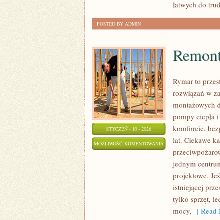
łatwych do tru
POSTED BY ADMIN
Remont
Rymar to przes
rozwiązań w za
montażowych d
pompy ciepła i
komforcie, bez
STYCZEŃ - 10 - 2026
lat. Ciekawe k
REMONTY
MOŻLIWOŚĆ KOMENTOWANIA
przeciwpożarow
I
ZOSTAŁA WYŁĄCZONA
jednym centrum
MODERNIZACJE
projektowe. Jeś
istniejącej prze
tylko sprzęt, 
mocy,
[ Read 