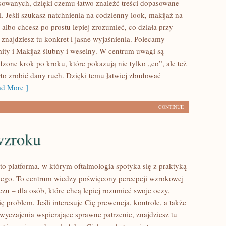
owanych, dzięki czemu łatwo znaleźć treści dopasowane
. Jeśli szukasz natchnienia na codzienny look, makijaż na
 albo chcesz po prostu lepiej zrozumieć, co działa przy
 znajdziesz tu konkret i jasne wyjaśnienia. Polecamy
ty i Makijaż ślubny i weselny. W centrum uwagi są
dzone krok po kroku, które pokazują nie tylko „co”, ale też
to zrobić dany ruch. Dzięki temu łatwiej zbudować
d More ]
CONTINUE
wzroku
to platforma, w którym oftalmologia spotyka się z praktyką
iego. To centrum wiedzy poświęcony percepcji wzrokowej
zu – dla osób, które chcą lepiej rozumieć swoje oczy,
ę problem. Jeśli interesuje Cię prewencja, kontrole, a także
wyczajenia wspierające sprawne patrzenie, znajdziesz tu