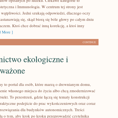
atów opisanych po ludzku. Ciekawe kategorie to
stetyczna i Immunologia. W centrum tej strony jest
o wątpliwości. Jedni szukają odpowiedzi, dlaczego oczy
zastanawiają się, skąd biorą się bóle głowy po całym dniu
aczem. Ktoś chce dobrać inną korekcję, a ktoś inny
 More ]
CONTINUE
ictwo ekologiczne i
ważone
 to portal dla osób, które marzą o drewnianym domu,
enie własnego miejsca do życia albo chcą zmodernizować
obiekt. To przestrzeń, gdzie łączą się tematy konstrukcji
raktyczne podejście do prac wykończeniowych oraz coraz
 rozwiązania dla budynków autonomicznych. Treści
lą o tym, aby krok po kroku przeprowadzić czytelnika