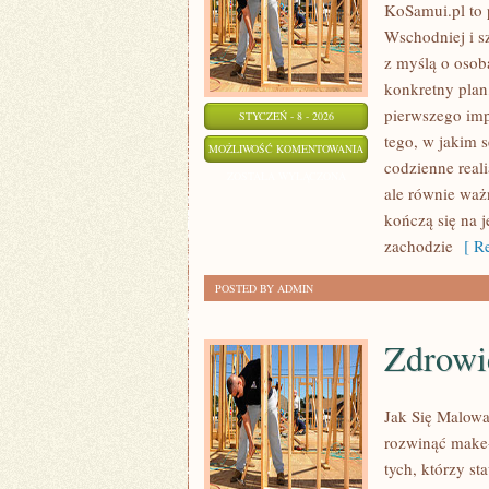
KoSamui.pl to 
Wschodniej i s
z myślą o osob
konkretny plan
pierwszego imp
STYCZEŃ - 8 - 2026
tego, w jakim s
UZBEKISTAN
MOŻLIWOŚĆ KOMENTOWANIA
codzienne real
ZOSTAŁA WYŁĄCZONA
ale równie ważn
kończą się na 
zachodzie
[ Re
POSTED BY ADMIN
Zdrowi
Jak Się Malowa
rozwinąć make-
tych, którzy st