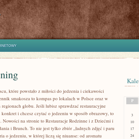
y
ERNETOWY
ining
Kale
cu, które powstało z miłości do jedzenia i ciekawości
iennik smakosza to kompas po lokalach w Polsce oraz w
P
 regionach globu. Jeśli lubisz sprawdzać restauracyjne
z konkret i chcesz czytać o jedzeniu w sposób obrazowy, to
3
ie. Nowości na stronie to Restauracje Rodzinne i z Dziećmi i
10
ania i Brunch. To nie jest tylko zbiór „ładnych zdjęć i paru
17
ria o jedzeniu, w której liczą się niuanse: od aromatu
24