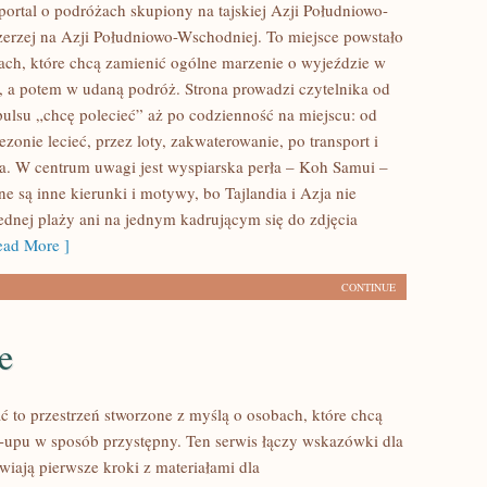
portal o podróżach skupiony na tajskiej Azji Południowo-
zerzej na Azji Południowo-Wschodniej. To miejsce powstało
ach, które chcą zamienić ogólne marzenie o wyjeździe w
, a potem w udaną podróż. Strona prowadzi czytelnika od
ulsu „chcę polecieć” aż po codzienność na miejscu: od
ezonie lecieć, przez loty, zakwaterowanie, po transport i
ia. W centrum uwagi jest wyspiarska perła – Koh Samui –
e są inne kierunki i motywy, bo Tajlandia i Azja nie
jednej plaży ani na jednym kadrującym się do zdjęcia
ad More ]
CONTINUE
e
ć to przestrzeń stworzone z myślą o osobach, które chcą
upu w sposób przystępny. Ten serwis łączy wskazówki dla
awiają pierwsze kroki z materiałami dla