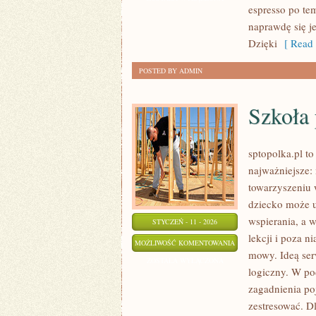
espresso po te
naprawdę się j
Dzięki
[ Read 
POSTED BY ADMIN
Szkoła
sptopolka.pl t
najważniejsze:
towarzyszeniu 
dziecko może u
wspierania, a 
STYCZEŃ - 11 - 2026
lekcji i poza n
SZKOŁA
MOŻLIWOŚĆ KOMENTOWANIA
mowy. Ideą serw
PODSTAWOWA
ZOSTAŁA WYŁĄCZONA
logiczny. W po
zagadnienia poj
zestresować. Dl