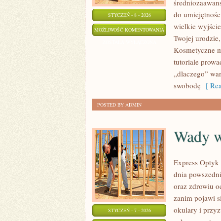
średniozaawans
do umiejętności
STYCZEŃ - 8 - 2026
wielkie wyjście
ZDROWIE
MOŻLIWOŚĆ KOMENTOWANIA
Twojej urodzie,
ZOSTAŁA WYŁĄCZONA
Kosmetyczne mi
tutoriale prowa
„dlaczego” war
swobodę
[ Rea
POSTED BY ADMIN
Wady 
Express Optyk 
dnia powszedn
oraz zdrowiu oc
zanim pojawi si
okulary i przyz
STYCZEŃ - 7 - 2026