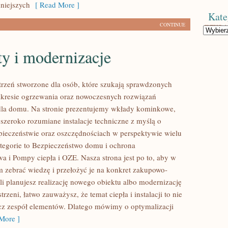
dniejszych
[ Read More ]
Kate
CONTINUE
Kategorie
y i modernizacje
trzeń stworzone dla osób, które szukają sprawdzonych
kresie ogrzewania oraz nowoczesnych rozwiązań
la domu. Na stronie prezentujemy wkłady kominkowe,
 szeroko rozumiane instalacje techniczne z myślą o
pieczeństwie oraz oszczędnościach w perspektywie wielu
ategorie to Bezpieczeństwo domu i ochrona
a i Pompy ciepła i OZE. Nasza strona jest po to, aby w
 zebrać wiedzę i przełożyć je na konkret zakupowo-
li planujesz realizację nowego obiektu albo modernizację
strzeni, łatwo zauważysz, że temat ciepła i instalacji to nie
lecz zespół elementów. Dlatego mówimy o optymalizacji
More ]