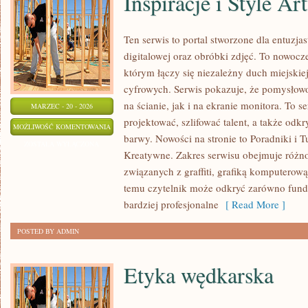
Inspiracje i Style Ar
Ten serwis to portal stworzone dla entuzjas
digitalowej oraz obróbki zdjęć. To nowocze
którym łączy się niezależny duch miejskiej
cyfrowych. Serwis pokazuje, że pomysło
na ścianie, jak i na ekranie monitora. To s
MARZEC - 20 - 2026
projektować, szlifować talent, a także od
INSPIRACJE
MOŻLIWOŚĆ KOMENTOWANIA
barwy. Nowości na stronie to Poradniki i T
I
ZOSTAŁA WYŁĄCZONA
Kreatywne. Zakres serwisu obejmuje różn
STYLE
związanych z graffiti, grafiką komputerową
ARTYSTYCZNE
temu czytelnik może odkryć zarówno funda
bardziej profesjonalne
[ Read More ]
POSTED BY ADMIN
Etyka wędkarska