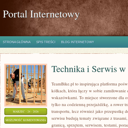
Portal Internetowy
STRONA GŁÓWNA
SPIS TREŚCI
BLOG INTERNETOWY
Technika i Serwis w
TeamBike.pl to inspirująca platforma po
kółkach, która łączy w sobie zamiłowanie
wskazówkami. To miejsce stworzone dla osó
tylko na codzienną przejażdżkę, a rower tr
transportu, lecz również jako przepustkę d
MARZEC - 24 - 2026
serwisu budują tematy związane z trasami
TECHNIKA
MOŻLIWOŚĆ KOMENTOWANIA
granicą, sprzętem, serwisem, testami, pora
I
ZOSTAŁA WYŁĄCZONA