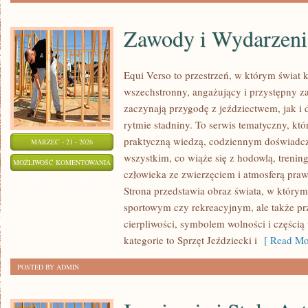
Zawody i Wydarzeni
Equi Verso to przestrzeń, w którym świat 
wszechstronny, angażujący i przystępny z
zaczynają przygodę z jeździectwem, jak i d
rytmie stadniny. To serwis tematyczny, któ
praktyczną wiedzą, codziennym doświadcz
MARZEC - 21 - 2026
wszystkim, co wiąże się z hodowlą, trening
ZAWODY
MOŻLIWOŚĆ KOMENTOWANIA
człowieka ze zwierzęciem i atmosferą praw
I
ZOSTAŁA WYŁĄCZONA
Strona przedstawia obraz świata, w którym
WYDARZENIA
sportowym czy rekreacyjnym, ale także pr
cierpliwości, symbolem wolności i częścią
kategorie to Sprzęt Jeździecki i
[ Read Mo
POSTED BY ADMIN