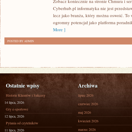
Zobacz koniecznie na stronie Chmura i se
Cyberhub.pl informatyka nie jest przedsta
lecz jako branża, który można oswoić. To 
ogromny potencjał jako platforma poradn
More ]
POSTED BY ADMIN
Ostatnie wpisy
Archiwa
Historie Klientów i Sukcesy
lipiec 2026
14 lipca, 2026
czerwiec 2026
Gry e-sportowe
maj 2026
12 lipca, 2026
kwiecień 2026
Pytania od czytelników
marzec 2026
11 lipca, 2026