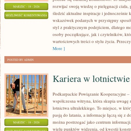
rozwijać swoją wiedzę o pielęgnacji ciała
MARZEC - 18 - 2026
śledzić aktualne inspiracje i jednocześnie
NOWOŚCI
MOŻLIWOŚĆ KOMENTOWANIA
wskazówek podanych w przystępny sposób.
KOSMETYCZNE
ZOSTAŁA WYŁĄCZONA
styl z praktycznym podejściem, dlatego m
osoby początkujące, jak i czytelników, kt
wartościowych treści o stylu życia. Przeczy
More ]
POSTED BY ADMIN
Kariera w lotnictwie
Podkarpackie Powiązanie Kooperacyjne – L
współczesna witryna, która skupia uwagę 
lotnictwa ultralekkiego. To miejsce, w któ
pasją do latania, a informacje łączą się z 
można postrzegać jako centrum informacji,
MARZEC - 18 - 2026
wielu punktów widzenia, od kwestii konst
KARIERA