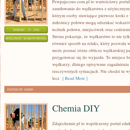
Pzwpajeczno.com.pl to wartościowy portal
zamiłowanie do wędkarstwa z użytecznymi
którym osoby stawiające pierwsze kroki z
miłośnicy połowu mogą odszukać wskazów
technik połowu, miejscówek oraz codzien
MARZEC - 19 - 2026
Strona pokazuje, że wędkarstwo to nie ty
ETYKA
MOŻLIWOŚĆ KOMENTOWANIA
również sposób na relaks, który pozwala w
WĘDKARSKA
ZOSTAŁA WYŁĄCZONA
może poznać różne oblicza wędkarskiej pasj
przygotować się do wyjazdu. To miejsce 
wędkarzy, dlatego opisywane zagadnienia
rzeczywistych sytuacjach. Nie chodzi tu w
lecz
[ Read More ]
POSTED BY ADMIN
Chemia DIY
Zdajechemie.pl to współczesny portal eduk