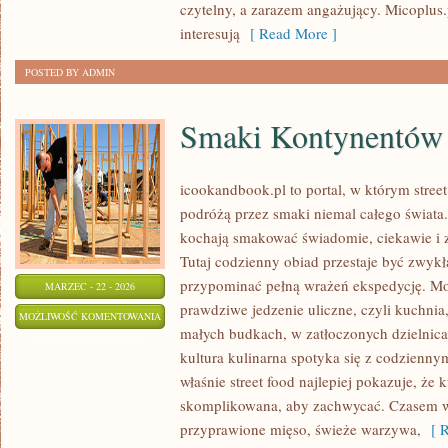
czytelny, a zarazem angażujący. Micoplus.p
interesują
[ Read More ]
POSTED BY ADMIN
Smaki Kontynentów
icookandbook.pl to portal, w którym street 
podróżą przez smaki niemal całego świata. 
kochają smakować świadomie, ciekawie i z
Tutaj codzienny obiad przestaje być zwykł
przypominać pełną wrażeń ekspedycję. M
MARZEC - 22 - 2026
prawdziwe jedzenie uliczne, czyli kuchnia,
SMAKI
MOŻLIWOŚĆ KOMENTOWANIA
małych budkach, w zatłoczonych dzielnicac
KONTYNENTÓW
ZOSTAŁA WYŁĄCZONA
kultura kulinarna spotyka się z codzienn
właśnie street food najlepiej pokazuje, że 
skomplikowana, aby zachwycać. Czasem wy
przyprawione mięso, świeże warzywa,
[ R