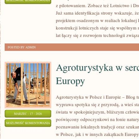
MOŻLIWOŚĆ KOMENTOWANIA
z pilotowaniem. Zobacz też Lotnictwo i Dr
W
ZOSTAŁA WYŁĄCZONA
Już sama identyfikacja strony wskazuje, 
LOTNICTWIE
projektem osadzonym w realiach lokalnej k
konstrukcji lotniczych staje się wspólny
lat łączy się z rozwojem technologii związ
POSTED BY ADMIN
Agroturystyka w ser
Europy
Agroturystyka w Polsce i Europie – Blog t
wyprawa spotyka się z przyrodą, a wieś sta
świata w spokojniejszym, bliższym człowi
MARZEC - 17 - 2026
poświęcony odpoczynkowi na łonie natur
AGROTURYSTYKA
MOŻLIWOŚĆ KOMENTOWANIA
poznawaniu lokalnych tradycji oraz szuk
W
ZOSTAŁA WYŁĄCZONA
w Polsce, jak i w innych zakątkach Europy
SERCU