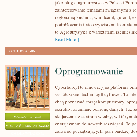
jako blog o agroturystyce w Polsce i Europ
WINNIC
zainteresowanie tematami związanymi z 
EUROPY
regionalną kuchnią, winnicami, górami, e
podróżowania i nieoczywistymi kierunkam
to Agroturystyka z warsztatami rzemieślni
Read More ]
POSTED BY ADMIN
Oprogramowanie
Cyberhub.pl to innowacyjna platforma onli
współczesnej technologii cyfrowej. To mie
chcą poznawać sprzęt komputerowy, oprogr
szeroko rozumiane ochronę danych. Już s
skojarzenia z centrum wiedzy, w którym do
MARZEC - 17 - 2026
entuzjazmem do nowych rozwiązań. To por
OPROGRAMOWANIE
MOŻLIWOŚĆ KOMENTOWANIA
zarówno początkujących, jak i bardziej d
ZOSTAŁA WYŁĄCZONA