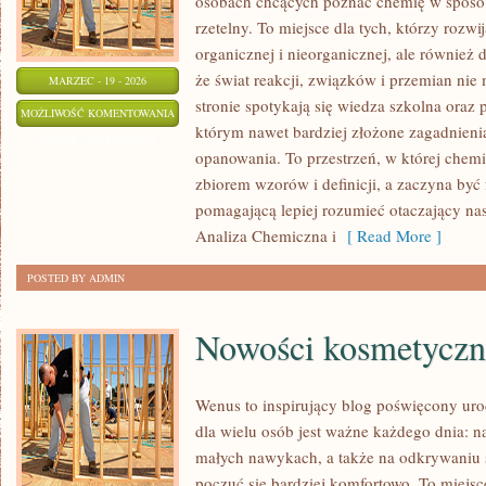
osobach chcących poznać chemię w sposób
rzetelny. To miejsce dla tych, którzy rozwi
organicznej i nieorganicznej, ale również 
że świat reakcji, związków i przemian nie 
MARZEC - 19 - 2026
stronie spotykają się wiedza szkolna oraz 
CHEMIA
MOŻLIWOŚĆ KOMENTOWANIA
którym nawet bardziej złożone zagadnienia 
DIY
ZOSTAŁA WYŁĄCZONA
opanowania. To przestrzeń, w której chemi
zbiorem wzorów i definicji, a zaczyna być
pomagającą lepiej rozumieć otaczający nas 
Analiza Chemiczna i
[ Read More ]
POSTED BY ADMIN
Nowości kosmetyczn
Wenus to inspirujący blog poświęcony urod
dla wielu osób jest ważne każdego dnia: na
małych nawykach, a także na odkrywaniu
poczuć się bardziej komfortowo. To miejsc