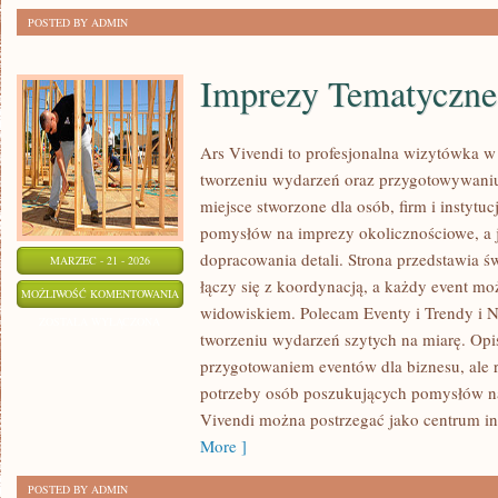
POSTED BY ADMIN
Imprezy Tematyczne
Ars Vivendi to profesjonalna wizytówka w s
tworzeniu wydarzeń oraz przygotowywani
miejsce stworzone dla osób, firm i instytuc
pomysłów na imprezy okolicznościowe, a 
dopracowania detali. Strona przedstawia 
MARZEC - 21 - 2026
łączy się z koordynacją, a każdy event mo
IMPREZY
MOŻLIWOŚĆ KOMENTOWANIA
widowiskiem. Polecam Eventy i Trendy i N
TEMATYCZNE
ZOSTAŁA WYŁĄCZONA
tworzeniu wydarzeń szytych na miarę. Opis
przygotowaniem eventów dla biznesu, ale 
potrzeby osób poszukujących pomysłów na
Vivendi można postrzegać jako centrum in
More ]
POSTED BY ADMIN