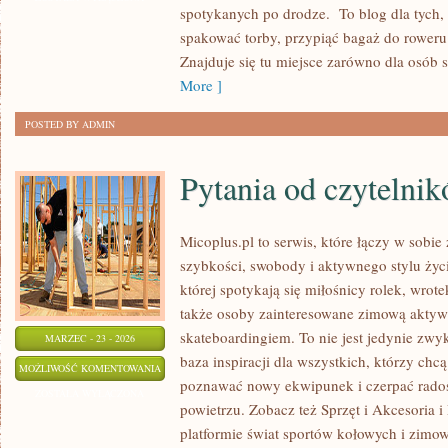
spotykanych po drodze. To blog dla tych,
SERWIS
spakować torby, przypiąć bagaż do rower
W
Znajduje się tu miejsce zarówno dla osób s
PODRÓŻY
More ]
POSTED BY ADMIN
Pytania od czytelni
Micoplus.pl to serwis, które łączy w sobie
szybkości, swobody i aktywnego stylu życi
której spotykają się miłośnicy rolek, wrote
także osoby zainteresowane zimową akty
skateboardingiem. To nie jest jedynie zwyk
MARZEC - 23 - 2026
baza inspiracji dla wszystkich, którzy chcą
PYTANIA
MOŻLIWOŚĆ KOMENTOWANIA
poznawać nowy ekwipunek i czerpać rado
OD
ZOSTAŁA WYŁĄCZONA
powietrzu. Zobacz też Sprzęt i Akcesoria i
CZYTELNIKÓW
platformie świat sportów kołowych i zimo