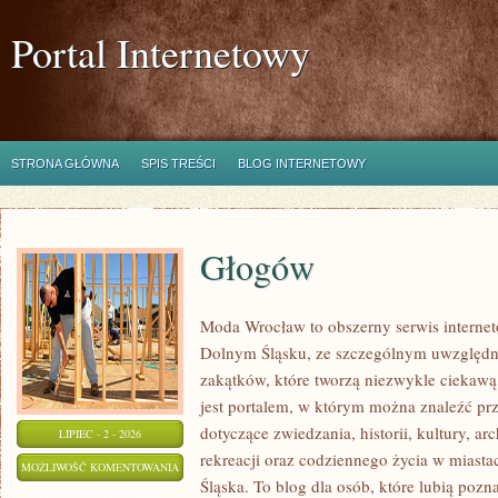
Portal Internetowy
STRONA GŁÓWNA
SPIS TREŚCI
BLOG INTERNETOWY
Głogów
Moda Wrocław to obszerny serwis interne
Dolnym Śląsku, ze szczególnym uwzględn
zakątków, które tworzą niezwykle ciekawą 
jest portalem, w którym można znaleźć 
dotyczące zwiedzania, historii, kultury, ar
LIPIEC - 2 - 2026
rekreacji oraz codziennego życia w miast
GŁOGÓW
MOŻLIWOŚĆ KOMENTOWANIA
Śląska. To blog dla osób, które lubią poz
ZOSTAŁA WYŁĄCZONA