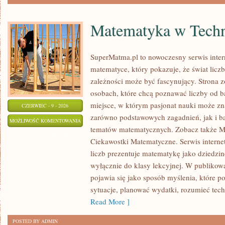
Matematyka w Techn
SuperMatma.pl to nowoczesny serwis inte
matematyce, który pokazuje, że świat licz
zależności może być fascynujący. Strona z
osobach, które chcą poznawać liczby od ba
miejsce, w którym pasjonat nauki może zn
CZERWIEC - 9 - 2026
zarówno podstawowych zagadnień, jak i b
MATEMATYKA
MOŻLIWOŚĆ KOMENTOWANIA
tematów matematycznych. Zobacz także M
W
ZOSTAŁA WYŁĄCZONA
Ciekawostki Matematyczne. Serwis interne
TECHNOLOGII
liczb prezentuje matematykę jako dziedzinę
I
wyłącznie do klasy lekcyjnej. W publiko
NAUCE
pojawia się jako sposób myślenia, które 
sytuacje, planować wydatki, rozumieć tech
Read More ]
POSTED BY ADMIN