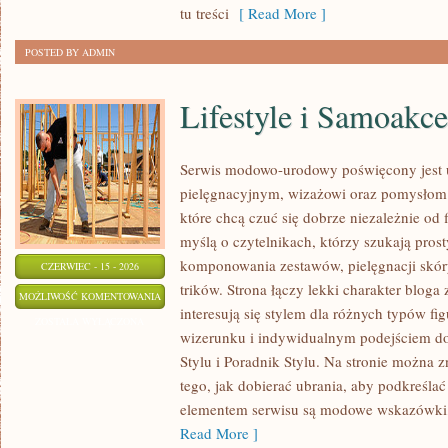
tu treści
[ Read More ]
POSTED BY ADMIN
Lifestyle i Samoakce
Serwis modowo-urodowy poświęcony jest u
pielęgnacyjnym, wizażowi oraz pomysłom 
które chcą czuć się dobrze niezależnie od 
myślą o czytelnikach, którzy szukają pros
komponowania zestawów, pielęgnacji skór
CZERWIEC - 15 - 2026
trików. Strona łączy lekki charakter bloga
LIFESTYLE
MOŻLIWOŚĆ KOMENTOWANIA
interesują się stylem dla różnych typów 
I
ZOSTAŁA WYŁĄCZONA
wizerunku i indywidualnym podejściem d
SAMOAKCEPTACJA
Stylu i Poradnik Stylu. Na stronie można z
tego, jak dobierać ubrania, aby podkreśla
elementem serwisu są modowe wskazówki, 
Read More ]