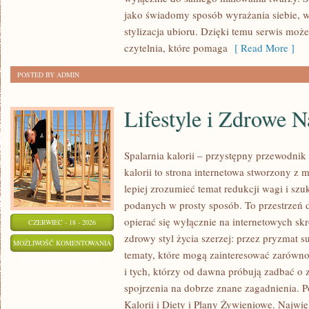
WIZAŻYSTÓW
jako świadomy sposób wyrażania siebie, 
stylizacja ubioru. Dzięki temu serwis moż
czytelnia, które pomaga
[ Read More ]
POSTED BY ADMIN
Lifestyle i Zdrowe 
Spalarnia kalorii – przystępny przewodnik 
kalorii to strona internetowa stworzony z 
lepiej zrozumieć temat redukcji wagi i szu
podanych w prosty sposób. To przestrzeń d
opierać się wyłącznie na internetowych skr
CZERWIEC - 18 - 2026
zdrowy styl życia szerzej: przez pryzmat s
LIFESTYLE
MOŻLIWOŚĆ KOMENTOWANIA
tematy, które mogą zainteresować zarówno
I
ZOSTAŁA WYŁĄCZONA
i tych, którzy od dawna próbują zadbać o 
ZDROWE
spojrzenia na dobrze znane zagadnienia. 
NAWYKI
Kalorii i Diety i Plany Żywieniowe. Najwięk