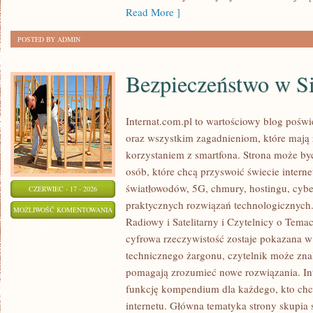
Read More ]
POSTED BY ADMIN
Bezpieczeństwo w Si
Internat.com.pl to wartościowy blog poś
oraz wszystkim zagadnieniom, które mają
korzystaniem z smartfona. Strona może b
osób, które chcą przyswoić świecie intern
światłowodów, 5G, chmury, hostingu, cyb
CZERWIEC - 17 - 2026
praktycznych rozwiązań technologicznych. 
BEZPIECZEŃSTWO
MOŻLIWOŚĆ KOMENTOWANIA
Radiowy i Satelitarny i Czytelnicy o Tema
W
ZOSTAŁA WYŁĄCZONA
cyfrowa rzeczywistość zostaje pokazana w
SIECI
technicznego żargonu, czytelnik może znal
pomagają zrozumieć nowe rozwiązania. In
funkcję kompendium dla każdego, kto chce
internetu. Główna tematyka strony skupia s