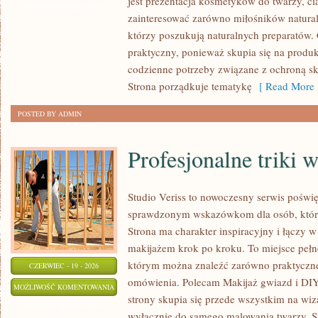
jest prezentacja kosmetyków do twarzy, ci
–
ZOSTAŁA WYŁĄCZONA
zainteresować zarówno miłośników natural
ZRÓB
którzy poszukują naturalnych preparatów. C
TO
praktyczny, ponieważ skupia się na produ
SAM
codzienne potrzeby związane z ochroną skó
Strona porządkuje tematykę
[ Read More 
POSTED BY ADMIN
Profesjonalne triki 
Studio Veriss to nowoczesny serwis poświę
sprawdzonym wskazówkom dla osób, które
Strona ma charakter inspiracyjny i łączy 
makijażem krok po kroku. To miejsce pełne
którym można znaleźć zarówno praktyczne a
CZERWIEC - 19 - 2026
omówienia. Polecam Makijaż gwiazd i DIY
PROFESJONALNE
MOŻLIWOŚĆ KOMENTOWANIA
strony skupia się przede wszystkim na wiza
TRIKI
ZOSTAŁA WYŁĄCZONA
wyłącznie do samego malowania twarzy. St