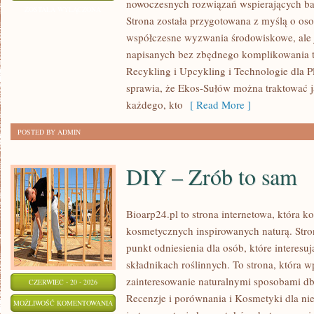
nowoczesnych rozwiązań wspierających bar
MODA
ZOSTAŁA WYŁĄCZONA
Strona została przygotowana z myślą o os
współczesne wyzwania środowiskowe, ale j
napisanych bez zbędnego komplikowania t
Recykling i Upcykling i Technologie dla P
sprawia, że Ekos-Sułów można traktować j
każdego, kto
[ Read More ]
POSTED BY ADMIN
DIY – Zrób to sam
Bioarp24.pl to strona internetowa, która 
kosmetycznych inspirowanych naturą. Str
punkt odniesienia dla osób, które interes
składnikach roślinnych. To strona, która w
zainteresowanie naturalnymi sposobami d
CZERWIEC - 20 - 2026
Recenzje i porównania i Kosmetyki dla 
DIY
MOŻLIWOŚĆ KOMENTOWANIA