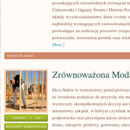
poszukujących niezawodnych rozwiązań t
BRANŻY
Ciekawostki i Giganty Świata i Historia P
układy wysokociśnieniowe, które zostały 
najbardziej wymagających zastosowaniach
pozwalające na realizację procesów związ
powierzchni, usuwaniem powłok oraz wie
More ]
POSTED BY ADMIN
Zrównoważona Mod
Ekos-Sułów to wartościowy portal poświęc
że świadome podejście do przyrody nie mu
wyrzeczeń, skomplikowanych decyzji ani 
internetowy zakątek, w którym czytelnik 
podpowiedzi oraz przystępne teksty doty
CZERWIEC - 27 - 2026
domu, zakupów, podróży, gotowania, energi
ZRÓWNOWAŻONA
MOŻLIWOŚĆ KOMENTOWANIA