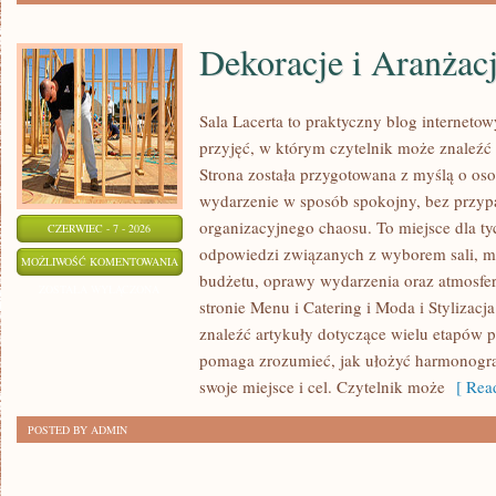
Dekoracje i Aranżac
Sala Lacerta to praktyczny blog internet
przyjęć, w którym czytelnik może znaleźć
Strona została przygotowana z myślą o os
wydarzenie w sposób spokojny, bez przyp
organizacyjnego chaosu. To miejsce dla ty
CZERWIEC - 7 - 2026
odpowiedzi związanych z wyborem sali, men
DEKORACJE
MOŻLIWOŚĆ KOMENTOWANIA
budżetu, oprawy wydarzenia oraz atmosfer
I
ZOSTAŁA WYŁĄCZONA
stronie Menu i Catering i Moda i Stylizacj
ARANŻACJE
znaleźć artykuły dotyczące wielu etapów p
pomaga zrozumieć, jak ułożyć harmonogr
swoje miejsce i cel. Czytelnik może
[ Read
POSTED BY ADMIN