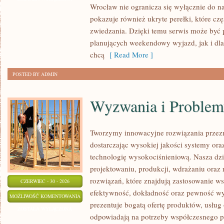
Wrocław nie ogranicza się wyłącznie do naj
pokazuje również ukryte perełki, które c
zwiedzania. Dzięki temu serwis może być 
planujących weekendowy wyjazd, jak i dl
chcą
[ Read More ]
POSTED BY ADMIN
Wyzwania i Problem
Tworzymy innowacyjne rozwiązania przez
dostarczając wysokiej jakości systemy or
technologię wysokociśnieniową. Nasza dzia
projektowaniu, produkcji, wdrażaniu ora
rozwiązań, które znajdują zastosowanie wsz
CZERWIEC - 30 - 2026
efektywność, dokładność oraz pewność w
WYZWANIA
MOŻLIWOŚĆ KOMENTOWANIA
prezentuje bogatą ofertę produktów, usług 
I
ZOSTAŁA WYŁĄCZONA
odpowiadają na potrzeby współczesnego pr
PROBLEMY