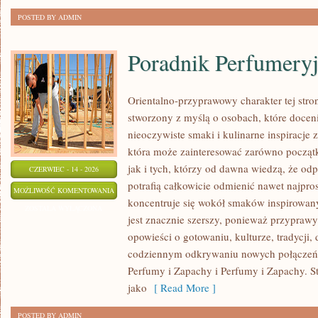
POSTED BY ADMIN
Poradnik Perfumery
Orientalno-przyprawowy charakter tej stron
stworzony z myślą o osobach, które docen
nieoczywiste smaki i kulinarne inspiracje z
która może zainteresować zarówno począt
jak i tych, którzy od dawna wiedzą, że o
CZERWIEC - 14 - 2026
potrafią całkowicie odmienić nawet najpro
PORADNIK
MOŻLIWOŚĆ KOMENTOWANIA
koncentruje się wokół smaków inspirowany
PERFUMERYJNY
ZOSTAŁA WYŁĄCZONA
jest znacznie szerszy, ponieważ przyprawy
opowieści o gotowaniu, kulturze, tradycj
codziennym odkrywaniu nowych połącze
Perfumy i Zapachy i Perfumy i Zapachy. S
jako
[ Read More ]
POSTED BY ADMIN