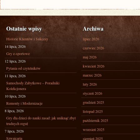
Ostatnie wpisy
Archiwa
Historie Klientów i Sukcesy
lipiec 2026
14 lipca, 2026
czerwiec 2026
Gry e-sportowe
maj 2026
12 lipca, 2026
kwiecień 2026
Pytania od czytelników
marzec 2026
11 lipca, 2026
Samochody Zabytkowe – Poradniki
luty 2026
Kolekcjonera
styczeń 2026
10 lipca, 2026
grudzień 2025
Remonty i Modernizacje
8 lipca, 2026
listopad 2025
Gry dla dzieci do nauki zasad: jak uniknąć zbyt
październik 2025
trudnych reguł
wrzesień 2025
7 lipca, 2026
Szwajcaria
sierpień 2025