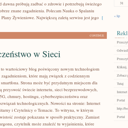
31
 od dawna próbują zadbać o zdrowie i potrzebują świeżego
dobrze znane zagadnienia. Polecam Nauka o Spalaniu
« lip
 i Plany Żywieniowe. Największą zaletą serwisu jest jego
[
Rekl
CONTINUE
Przeczyt
czeństwo w Sieci
Odwiedź
Przeczyt
Kliknij,
l to wartościowy blog poświęcony nowym technologiom
 zagadnieniom, które mają związek z codziennym
Zobacz p
 smartfona. Strona może być przydatnym miejscem dla
Tutaj
cą przyswoić świecie internetu, sieci bezprzewodowych,
Internet
5G, chmury, hostingu, cyberbezpieczeństwa oraz
Portal
ozwiązań technologicznych. Nowości na stronie: Internet
http://
litarny i Czytelnicy o Temacie. To witryna, w którym
wistość zostaje pokazana w sposób praktyczny. Zamiast
Portal
argonu, czytelnik może znaleźć tu wyjaśnienia, które