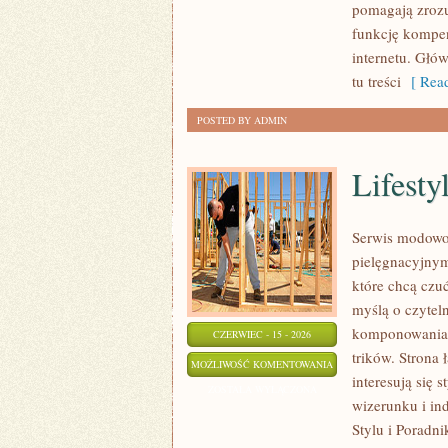
pomagają zrozu
funkcję kompen
internetu. Głów
tu treści
[ Read
POSTED BY ADMIN
Lifesty
Serwis modowo-
pielęgnacyjnym
które chcą czuć
myślą o czytel
komponowania z
CZERWIEC - 15 - 2026
trików. Strona 
LIFESTYLE
MOŻLIWOŚĆ KOMENTOWANIA
interesują się
I
ZOSTAŁA WYŁĄCZONA
wizerunku i i
SAMOAKCEPTACJA
Stylu i Poradni