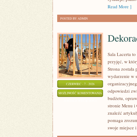
Read More ]
POSTED BY ADMIN
Dekorac
Sala Lacerta t
przyjęć, w któ
Strona została
wydarzenie w s
organizacyjneg
CZERWIEC - 7 - 2026
odpowiedzi zwi
DEKORACJE
MOŻLIWOŚĆ KOMENTOWANIA
budżetu, opraw
I
ZOSTAŁA WYŁĄCZONA
stronie Menu i 
ARANŻACJE
znaleźć artyku
pomaga zrozum
swoje miejsce i