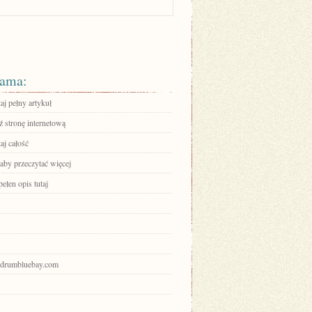
ama:
aj pełny artykuł
 stronę internetową
aj całość
 aby przeczytać więcej
ełen opis tutaj
bodrumbluebay.com