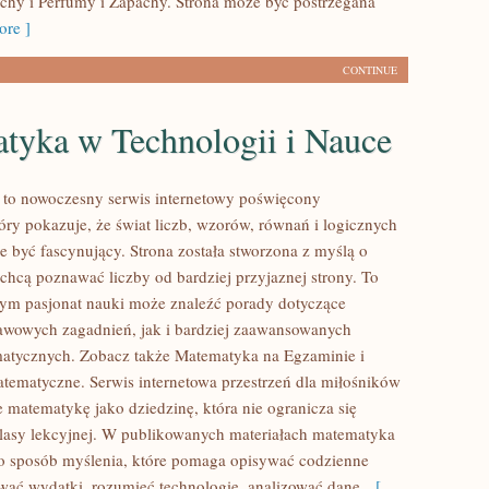
chy i Perfumy i Zapachy. Strona może być postrzegana
re ]
CONTINUE
tyka w Technologii i Nauce
to nowoczesny serwis internetowy poświęcony
óry pokazuje, że świat liczb, wzorów, równań i logicznych
e być fascynujący. Strona została stworzona z myślą o
 chcą poznawać liczby od bardziej przyjaznej strony. To
rym pasjonat nauki może znaleźć porady dotyczące
wowych zagadnień, jak i bardziej zaawansowanych
atycznych. Zobacz także Matematyka na Egzaminie i
tematyczne. Serwis internetowa przestrzeń dla miłośników
e matematykę jako dziedzinę, która nie ogranicza się
lasy lekcyjnej. W publikowanych materiałach matematyka
ko sposób myślenia, które pomaga opisywać codzienne
ować wydatki, rozumieć technologię, analizować dane,
[