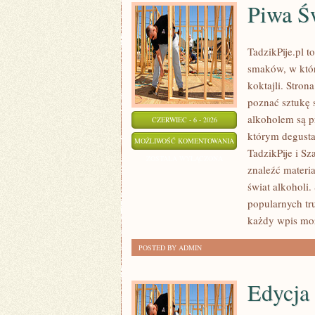
Piwa Ś
TadzikPije.pl 
smaków, w któr
koktajli. Stron
poznać sztukę 
alkoholem są p
CZERWIEC - 6 - 2026
którym degustac
PIWA
MOŻLIWOŚĆ KOMENTOWANIA
TadzikPije i S
ŚWIATA
ZOSTAŁA WYŁĄCZONA
znaleźć materi
świat alkoholi.
popularnych tr
każdy wpis moż
POSTED BY ADMIN
Edycja 