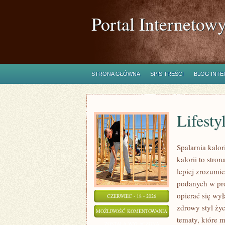
Portal Internetow
STRONA GŁÓWNA
SPIS TREŚCI
BLOG INT
Lifesty
Spalarnia kalor
kalorii to stro
lepiej zrozumie
podanych w pro
opierać się wył
CZERWIEC - 18 - 2026
zdrowy styl życ
LIFESTYLE
MOŻLIWOŚĆ KOMENTOWANIA
tematy, które 
I
ZOSTAŁA WYŁĄCZONA