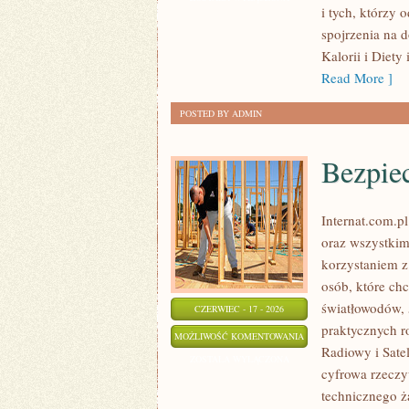
i tych, którzy
ZDROWE
spojrzenia na 
NAWYKI
Kalorii i Diety
Read More ]
POSTED BY ADMIN
Bezpie
Internat.com.p
oraz wszystkim
korzystaniem z
osób, które ch
światłowodów, 
CZERWIEC - 17 - 2026
praktycznych r
BEZPIECZEŃSTWO
MOŻLIWOŚĆ KOMENTOWANIA
Radiowy i Sate
W
ZOSTAŁA WYŁĄCZONA
cyfrowa rzeczy
SIECI
technicznego ż