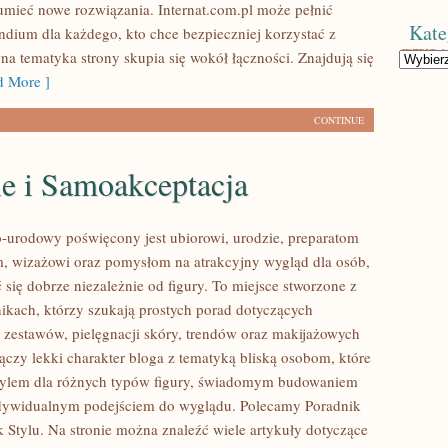
mieć nowe rozwiązania. Internat.com.pl może pełnić
Kate
dium dla każdego, kto chce bezpieczniej korzystać z
na tematyka strony skupia się wokół łączności. Znajdują się
Kategorie
 More ]
CONTINUE
le i Samoakceptacja
urodowy poświęcony jest ubiorowi, urodzie, preparatom
, wizażowi oraz pomysłom na atrakcyjny wygląd dla osób,
 się dobrze niezależnie od figury. To miejsce stworzone z
nikach, którzy szukają prostych porad dotyczących
estawów, pielęgnacji skóry, trendów oraz makijażowych
łączy lekki charakter bloga z tematyką bliską osobom, które
 stylem dla różnych typów figury, świadomym budowaniem
ndywidualnym podejściem do wyglądu. Polecamy Poradnik
k Stylu. Na stronie można znaleźć wiele artykuły dotyczące