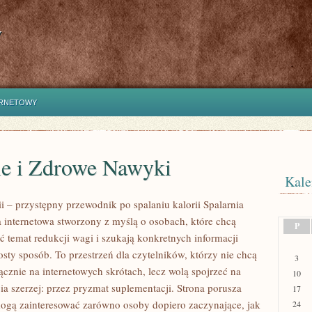
y
ERNETOWY
le i Zdrowe Nawyki
Kale
ii – przystępny przewodnik po spalaniu kalorii Spalarnia
na internetowa stworzony z myślą o osobach, które chcą
P
ć temat redukcji wagi i szukają konkretnych informacji
sty sposób. To przestrzeń dla czytelników, którzy nie chcą
3
ącznie na internetowych skrótach, lecz wolą spojrzeć na
10
ia szerzej: przez pryzmat suplementacji. Strona porusza
17
mogą zainteresować zarówno osoby dopiero zaczynające, jak
24