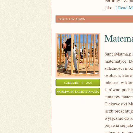
Perfumy i Zapa
jako
[ Read Mo
POSTED BY ADMIN
Matema
SuperMatma.pl 
matematyce, kt
zależności moż
osobach, które
miejsce, w któ
CZERWIEC - 9 - 2026
zarówno podsta
MATEMATYKA
MOŻLIWOŚĆ KOMENTOWANIA
tematów matem
W
ZOSTAŁA WYŁĄCZONA
Ciekawostki Ma
TECHNOLOGII
liczb prezentuj
I
wyłącznie do k
NAUCE
pojawia się ja
sytuacje, plan