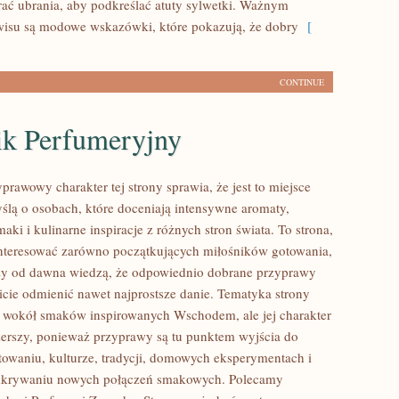
erać ubrania, aby podkreślać atuty sylwetki. Ważnym
isu są modowe wskazówki, które pokazują, że dobry
[
CONTINUE
ik Perfumeryjny
prawowy charakter tej strony sprawia, że jest to miejsce
ślą o osobach, które doceniają intensywne aromaty,
aki i kulinarne inspiracje z różnych stron świata. To strona,
nteresować zarówno początkujących miłośników gotowania,
órzy od dawna wiedzą, że odpowiednio dobrane przyprawy
wicie odmienić nawet najprostsze danie. Tematyka strony
ę wokół smaków inspirowanych Wschodem, ale jej charakter
szerszy, ponieważ przyprawy są tu punktem wyjścia do
towaniu, kulturze, tradycji, domowych eksperymentach i
krywaniu nowych połączeń smakowych. Polecamy