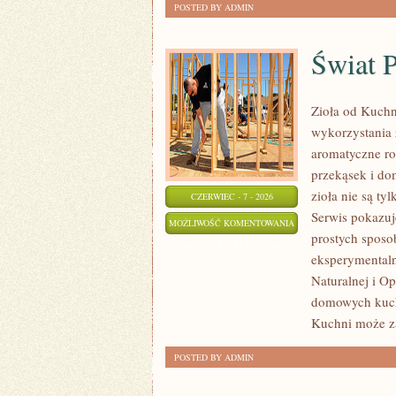
POSTED BY ADMIN
Świat 
Zioła od Kuchn
wykorzystania 
aromatyczne ro
przekąsek i do
zioła nie są ty
CZERWIEC - 7 - 2026
Serwis pokazuj
ŚWIAT
MOŻLIWOŚĆ KOMENTOWANIA
prostych sposo
PRZYPRAW
ZOSTAŁA WYŁĄCZONA
eksperymentaln
Naturalnej i O
domowych kucha
Kuchni może z
POSTED BY ADMIN