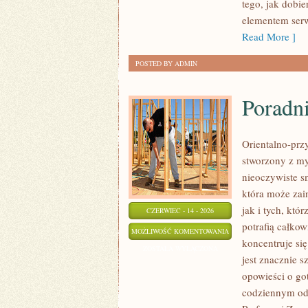
tego, jak dobi
elementem serw
Read More ]
POSTED BY ADMIN
Poradn
Orientalno-przy
stworzony z my
nieoczywiste sm
która może zai
jak i tych, kt
CZERWIEC - 14 - 2026
potrafią całko
PORADNIK
MOŻLIWOŚĆ KOMENTOWANIA
koncentruje si
PERFUMERYJNY
ZOSTAŁA WYŁĄCZONA
jest znacznie 
opowieści o go
codziennym od