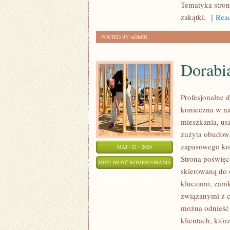
Tematyka stron
zakątki,
[ Read
POSTED BY ADMIN
Dorabi
Profesjonalne d
konieczna w n
mieszkania, us
zużyta obudow
zapasowego kom
MAJ - 21 - 2026
Strona poświęc
DORABIANIE
MOŻLIWOŚĆ KOMENTOWANIA
skierowaną do 
KLUCZYKÓW
ZOSTAŁA WYŁĄCZONA
kluczami, zam
związanymi z c
można odnieść 
klientach, któr