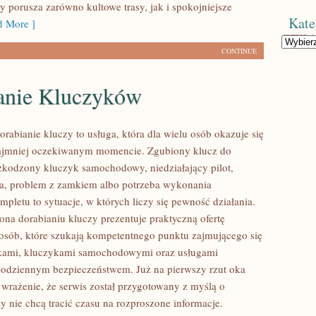
y porusza zarówno kultowe trasy, jak i spokojniejsze
Kate
 More ]
Kategorie
CONTINUE
anie Kluczyków
orabianie kluczy to usługa, która dla wielu osób okazuje się
ajmniej oczekiwanym momencie. Zgubiony klucz do
zkodzony kluczyk samochodowy, niedziałający pilot,
a, problem z zamkiem albo potrzeba wykonania
pletu to sytuacje, w których liczy się pewność działania.
ona dorabianiu kluczy prezentuje praktyczną ofertę
osób, które szukają kompetentnego punktu zajmującego się
kami, kluczykami samochodowymi oraz usługami
odziennym bezpieczeństwem. Już na pierwszy rzut oka
wrażenie, że serwis został przygotowany z myślą o
zy nie chcą tracić czasu na rozproszone informacje.