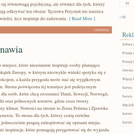
31
ą się równowagą psychiczną, ale również dla tych, którzy
ają odkrywać ten obszar. Tęczowa Przystań nie narzuca
« lip
iedzi, lecz inspiruje do zadawania
[ Read More ]
CONTINUE
Rekl
Zobacz p
nawia
Poznaj w
Poznaj 
 miejsce, które nieustannie inspiruje osoby planujące
Otwórz 
kątek Europy, w którym niezwykłe widoki spotyka się z
okojem, a każda przygoda może stać się wyjątkowym
Więcej t
. Strona poświęcona tej tematyce jest praktycznym
Serwis
dla osób, które chcą zrozumieć Danii, Szwecji, Norwegii,
Serwis
ndii oraz północnych terenów, gdzie cisza tworzy
http://c
ny klimat. Nowości na stronie to Zorza Polarna i Zjawiska
Serwis
nawia. To strona dla tych, którzy cenią rzetelne
 jednocześnie pragną zainspirować się opisami miejsc.
Serwis
źć inspiracje, które pomagają przygotować się do wyjazdu.