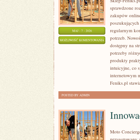
Sklep-Feniks.pl
sprawdzone ro
zakupów online
poszukujących 
regularnym kor
MAJ - 7 - 2026
potrzeb. Nowoś
NOWE
MOŻLIWOŚĆ KOMENTOWANIA
dostępny na st
TECHNOLOGIE
ZOSTAŁA WYŁĄCZONA
potrzeby różny
produkty prakty
intuicyjne, co
internetowym m
Feniks.pl stawi
POSTED BY ADMIN
Innowa
Moto Concierge
przygotowany 