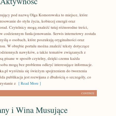
i Aktywność
nujący pod nazwą Olga Komorowska to miejsce, które
eresowanie do stylu życia, kobiecej energii oraz
orad. Czytelnicy mogą znaleźć tutaj różnorodne treści,
ą w codziennym funkcjonowaniu. Serwis internetowy została
yślą o osobach, które poszukują oryginalności oraz
ansu. W obrębie portalu można znaleźć teksty dotyczące
codziennych nawyków, a także tematów związanych z
są pisane w sposób czytelny, dzięki czemu każda
soba mogą bez problemu odkryć interesujące informacje.
.pl wyróżnia się świeżym spojrzeniem do tworzenia
da publikacja jest rozwijana z dbałością o szczegóły, co
zystanie z
[ Read More ]
CONTINUE
ny i Wina Musujące