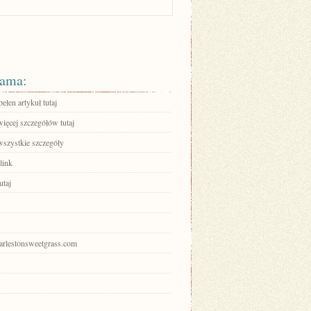
ama:
ełen artykuł tutaj
ięcej szczegółów tutaj
wszystkie szczegóły
link
utaj
harlestonsweetgrass.com