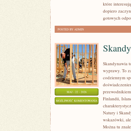
które interesuj
PSYCHOLOGIA
dopiero zaczyn
ORGANIZACJI
gotowych odpow
POSTED BY ADMIN
Skandy
Skandynawia to
wyprawy. To za
codziennym sp
doświadczeniem
przewodnikiem 
MAJ - 22 - 2026
Finlandii, Isla
SKANDYNAWIA
MOŻLIWOŚĆ KOMENTOWANIA
charakterystycz
ZOSTAŁA WYŁĄCZONA
Natury i Skandy
wskazówki, ale
Można tu znale