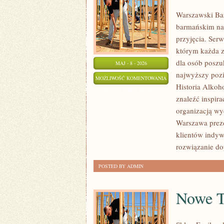
Warszawski Ba
barmańskim na 
przyjęcia. Serw
którym każda z
dla osób poszu
MAJ - 8 - 2026
najwyższy pozi
SZAMPANY
MOŻLIWOŚĆ KOMENTOWANIA
Historia Alkoh
I
ZOSTAŁA WYŁĄCZONA
znaleźć inspir
WINA
organizacją wy
MUSUJĄCE
Warszawa preze
klientów indyw
rozwiązanie do
POSTED BY ADMIN
Nowe T