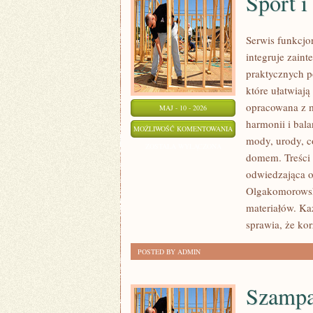
Sport 
Serwis funkcjo
integruje zaint
praktycznych p
które ułatwiaj
opracowana z m
MAJ - 10 - 2026
harmonii i bal
SPORT
MOŻLIWOŚĆ KOMENTOWANIA
mody, urody, 
I
ZOSTAŁA WYŁĄCZONA
domem. Treści 
AKTYWNOŚĆ
odwiedzająca o
Olgakomorowska
materiałów. Każ
sprawia, że kor
POSTED BY ADMIN
Szampa