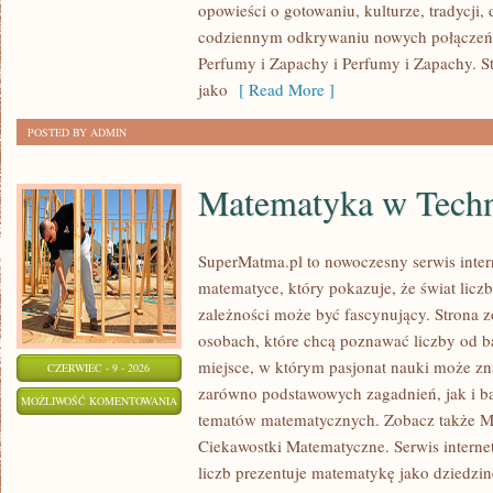
opowieści o gotowaniu, kulturze, tradycj
codziennym odkrywaniu nowych połącze
Perfumy i Zapachy i Perfumy i Zapachy. S
jako
[ Read More ]
POSTED BY ADMIN
Matematyka w Techn
SuperMatma.pl to nowoczesny serwis inte
matematyce, który pokazuje, że świat licz
zależności może być fascynujący. Strona z
osobach, które chcą poznawać liczby od ba
miejsce, w którym pasjonat nauki może zn
CZERWIEC - 9 - 2026
zarówno podstawowych zagadnień, jak i b
MATEMATYKA
MOŻLIWOŚĆ KOMENTOWANIA
tematów matematycznych. Zobacz także M
W
ZOSTAŁA WYŁĄCZONA
Ciekawostki Matematyczne. Serwis interne
TECHNOLOGII
liczb prezentuje matematykę jako dziedzinę
I