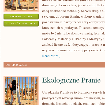
domowego krawiectwa, jak również dla tyc
chcą doskonalić technikę. Serwis skupia si
szyciem, doborem tkanin, wykonywaniem d
CZERWIEC - 5 - 2026
poznawaniem narzędzi oraz wykorzystywa
EKO
MOŻLIWOŚĆ KOMENTOWANIA
krawieckich w praktyce. To strona tematyc
SZYCIE
ZOSTAŁA WYŁĄCZONA
może być nie tylko domową pasją, lecz t
I
Polecamy Materiały i Tkaniny i Maszyny i
ZERO
znaleźć liczne treści dotyczących pracy z 
WASTE
użytkownik może sprawniej przyswoić kole
Read More ]
POSTED BY ADMIN
Ekologiczne Pranie
Urządzenia Pralnicze to branżowy serwis 
praktycznym rozwiązaniom pralniczym,
domach, firmach, hotelach, pralniach, obi