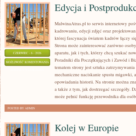
Edycja i Postproduk
MalwinaAtras.pl to serwis internetowy p
kadrowaniu, edycji zdjęć oraz projektowan
której fascynacja światem kadrów łączy s
Strona może zainteresować zarówno osoby, 
aparatu, jak i tych, którzy chcą szukać now
CZERWIEC - 6 - 2026
Poradniki dla Początkujących i Zawód i B
EDYCJA
MOŻLIWOŚĆ KOMENTOWANIA
tematem strony jest sztuka zatrzymywania 
I
ZOSTAŁA WYŁĄCZONA
mechaniczne naciskanie spustu migawki, a
POSTPRODUKCJA
opowiadania historii. Na stronie można zn
a także z tym, jak dostrzegać szczegóły. 
może pełnić funkcję przewodnika dla osób
POSTED BY ADMIN
Kolej w Europie