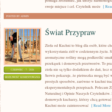
pomaga zrozumieć, jak ułożyć harmonogr
swoje miejsce i cel. Czytelnik może
[ Read
POSTED BY ADMIN
Świat Przypraw
Zioła od Kuchni to blog dla osób, które 
wykorzystania ziół w codziennym życiu. St
aromatyczne rośliny mogą podkreślić smak
przekąsek i domowych przetworów. To pra
zioła nie są tylko dodatkiem do dań, lecz 
CZERWIEC - 7 - 2026
Serwis pokazuje, że pietruszka mogą być
ŚWIAT
MOŻLIWOŚĆ KOMENTOWANIA
prostych sposobów, zarówno w kuchni trady
PRZYPRAW
ZOSTAŁA WYŁĄCZONA
eksperymentalnych przepisach. Polecam Z
Naturalnej i Opinie Naszych Czytelników. 
domowych kucharzy, którzy chcą gotować 
Kuchni może zainteresować
[ Read More 