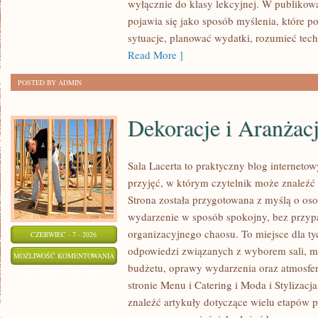
wyłącznie do klasy lekcyjnej. W publiko
NAUCE
pojawia się jako sposób myślenia, które 
sytuacje, planować wydatki, rozumieć tech
Read More ]
POSTED BY ADMIN
Dekoracje i Aranżac
Sala Lacerta to praktyczny blog internet
przyjęć, w którym czytelnik może znaleźć
Strona została przygotowana z myślą o os
wydarzenie w sposób spokojny, bez przyp
organizacyjnego chaosu. To miejsce dla ty
CZERWIEC - 7 - 2026
odpowiedzi związanych z wyborem sali, men
DEKORACJE
MOŻLIWOŚĆ KOMENTOWANIA
budżetu, oprawy wydarzenia oraz atmosfer
I
ZOSTAŁA WYŁĄCZONA
stronie Menu i Catering i Moda i Stylizacj
ARANŻACJE
znaleźć artykuły dotyczące wielu etapów p