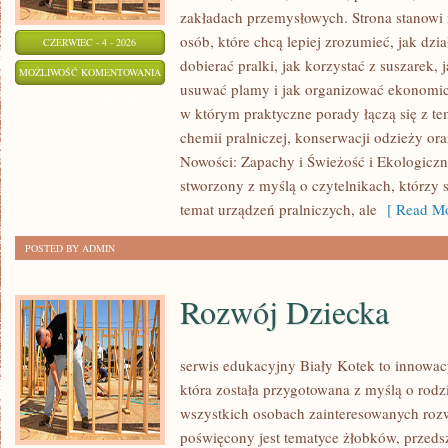
zakładach przemysłowych. Strona stanowi
osób, które chcą lepiej zrozumieć, jak dzi
CZERWIEC - 4 - 2026
dobierać pralki, jak korzystać z suszarek, 
EKOLOGICZNE
MOŻLIWOŚĆ KOMENTOWANIA
usuwać plamy i jak organizować ekonomicz
PRANIE
ZOSTAŁA WYŁĄCZONA
w którym praktyczne porady łączą się z tem
chemii pralniczej, konserwacji odzieży ora
Nowości: Zapachy i Świeżość i Ekologiczne
stworzony z myślą o czytelnikach, którzy s
temat urządzeń pralniczych, ale
[ Read Mo
POSTED BY ADMIN
Rozwój Dziecka
serwis edukacyjny Biały Kotek to innowacy
która została przygotowana z myślą o rodz
wszystkich osobach zainteresowanych roz
poświęcony jest tematyce żłobków, przeds