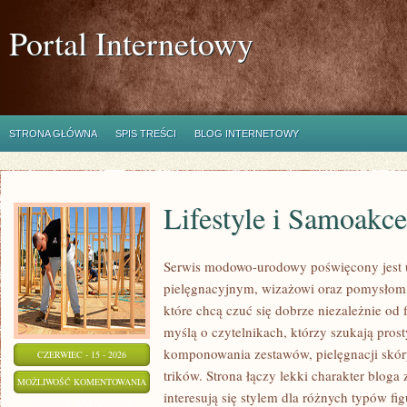
Portal Internetowy
STRONA GŁÓWNA
SPIS TREŚCI
BLOG INTERNETOWY
Lifestyle i Samoakce
Serwis modowo-urodowy poświęcony jest u
pielęgnacyjnym, wizażowi oraz pomysłom 
które chcą czuć się dobrze niezależnie od 
myślą o czytelnikach, którzy szukają pros
komponowania zestawów, pielęgnacji skór
CZERWIEC - 15 - 2026
trików. Strona łączy lekki charakter bloga
LIFESTYLE
MOŻLIWOŚĆ KOMENTOWANIA
interesują się stylem dla różnych typów 
I
ZOSTAŁA WYŁĄCZONA