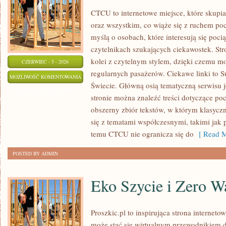
CTCU to internetowe miejsce, które skupi
oraz wszystkim, co wiąże się z ruchem po
myślą o osobach, które interesują się poci
czytelnikach szukających ciekawostek. St
kolei z czytelnym stylem, dzięki czemu m
CZERWIEC - 5 - 2026
regularnych pasażerów. Ciekawe linki to S
KOLEJ
MOŻLIWOŚĆ KOMENTOWANIA
Świecie. Główną osią tematyczną serwisu 
W
ZOSTAŁA WYŁĄCZONA
stronie można znaleźć treści dotyczące po
EUROPIE
obszerny zbiór tekstów, w którym klasyczn
się z tematami współczesnymi, takimi jak 
temu CTCU nie ogranicza się do
[ Read M
POSTED BY ADMIN
Eko Szycie i Zero W
Proszkic.pl to inspirująca strona interneto
może stać się wirtualnym przewodnikiem 