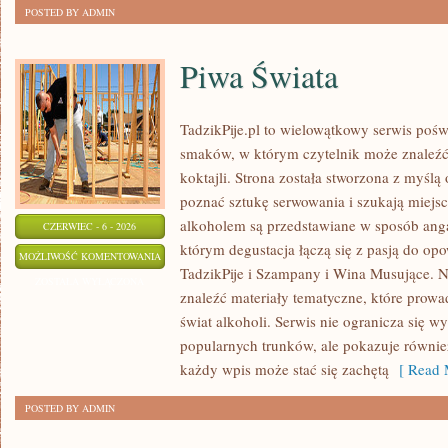
POSTED BY ADMIN
Piwa Świata
TadzikPije.pl to wielowątkowy serwis poś
smaków, w którym czytelnik może znaleźć 
koktajli. Strona została stworzona z myślą 
poznać sztukę serwowania i szukają miejsc
alkoholem są przedstawiane w sposób anga
CZERWIEC - 6 - 2026
którym degustacja łączą się z pasją do op
PIWA
MOŻLIWOŚĆ KOMENTOWANIA
TadzikPije i Szampany i Wina Musujące. N
ŚWIATA
ZOSTAŁA WYŁĄCZONA
znaleźć materiały tematyczne, które prowa
świat alkoholi. Serwis nie ogranicza się w
popularnych trunków, ale pokazuje równi
każdy wpis może stać się zachętą
[ Read 
POSTED BY ADMIN