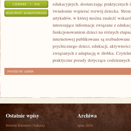
edukacyjnych, dostarczając praktycznych i
CZERWIEC - 3 - 2026
świadomie wspierać rozwój dziecka. Stro
ROZWÓJ
MOŻLIWOŚĆ KOMENTOWANIA
artykułów, w której można znaleźć wskaz
DZIECKA
ZOSTAŁA WYŁĄCZONA
interesujące informacje związane z eduk
funkcjonowaniem dzieci na różnych etapac
internetowej publikowane są rozbudowane 
psychicznego dzieci, edukacji, aktywnośc
związanych z adaptacją w żłobku. Czytelni
praktyczne porady dotyczące codziennyc
POSTED BY ADMIN
Ostatnie wpisy
Archiwa
Historie Klientów i Sukcesy
lipiec 2026