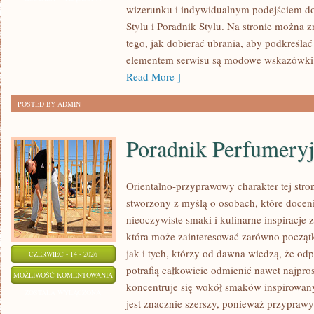
wizerunku i indywidualnym podejściem d
SAMOAKCEPTACJA
Stylu i Poradnik Stylu. Na stronie można z
tego, jak dobierać ubrania, aby podkreśla
elementem serwisu są modowe wskazówki, 
Read More ]
POSTED BY ADMIN
Poradnik Perfumery
Orientalno-przyprawowy charakter tej stron
stworzony z myślą o osobach, które docen
nieoczywiste smaki i kulinarne inspiracje z
która może zainteresować zarówno począt
jak i tych, którzy od dawna wiedzą, że o
CZERWIEC - 14 - 2026
potrafią całkowicie odmienić nawet najpro
PORADNIK
MOŻLIWOŚĆ KOMENTOWANIA
koncentruje się wokół smaków inspirowany
PERFUMERYJNY
ZOSTAŁA WYŁĄCZONA
jest znacznie szerszy, ponieważ przyprawy