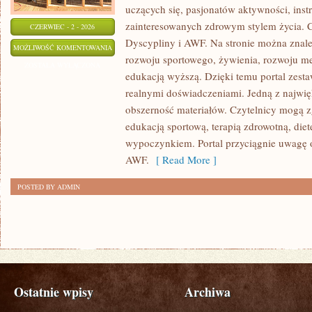
uczących się, pasjonatów aktywności, ins
zainteresowanych zdrowym stylem życia. C
CZERWIEC - 2 - 2026
Dyscypliny i AWF. Na stronie można znale
AWF
MOŻLIWOŚĆ KOMENTOWANIA
rozwoju sportowego, żywienia, rozwoju men
ZOSTAŁA WYŁĄCZONA
edukacją wyższą. Dzięki temu portal zest
realnymi doświadczeniami. Jedną z najwięk
obszerność materiałów. Czytelnicy mogą z
edukacją sportową, terapią zdrowotną, die
wypoczynkiem. Portal przyciągnie uwagę o
AWF.
[ Read More ]
POSTED BY ADMIN
Ostatnie wpisy
Archiwa