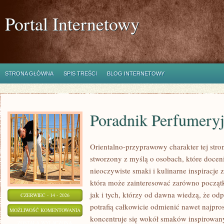
Portal Internetowy
STRONA GŁÓWNA
SPIS TREŚCI
BLOG INTERNETOWY
Poradnik Perfumery
Orientalno-przyprawowy charakter tej stron
stworzony z myślą o osobach, które docen
nieoczywiste smaki i kulinarne inspiracje z
która może zainteresować zarówno począt
jak i tych, którzy od dawna wiedzą, że o
CZERWIEC - 14 - 2026
potrafią całkowicie odmienić nawet najpro
PORADNIK
MOŻLIWOŚĆ KOMENTOWANIA
koncentruje się wokół smaków inspirowany
PERFUMERYJNY
ZOSTAŁA WYŁĄCZONA