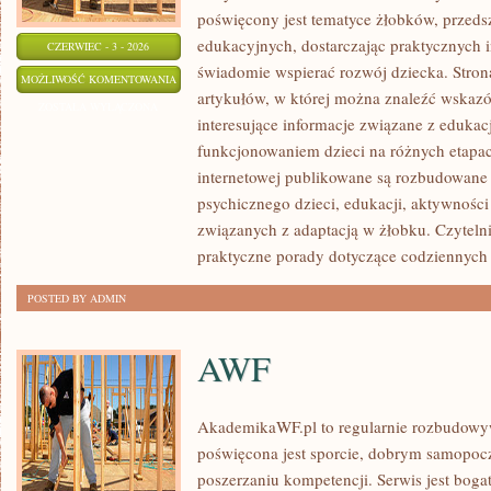
poświęcony jest tematyce żłobków, przeds
edukacyjnych, dostarczając praktycznych i
CZERWIEC - 3 - 2026
świadomie wspierać rozwój dziecka. Stro
ROZWÓJ
MOŻLIWOŚĆ KOMENTOWANIA
artykułów, w której można znaleźć wskaz
DZIECKA
ZOSTAŁA WYŁĄCZONA
interesujące informacje związane z eduk
funkcjonowaniem dzieci na różnych etapac
internetowej publikowane są rozbudowane 
psychicznego dzieci, edukacji, aktywnośc
związanych z adaptacją w żłobku. Czytelni
praktyczne porady dotyczące codziennyc
POSTED BY ADMIN
AWF
AkademikaWF.pl to regularnie rozbudowyw
poświęcona jest sporcie, dobrym samopocz
poszerzaniu kompetencji. Serwis jest bogat