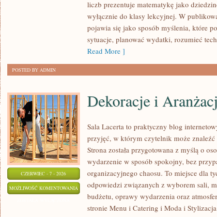
liczb prezentuje matematykę jako dziedzinę
I
wyłącznie do klasy lekcyjnej. W publiko
NAUCE
pojawia się jako sposób myślenia, które 
sytuacje, planować wydatki, rozumieć tech
Read More ]
POSTED BY ADMIN
Dekoracje i Aranżac
Sala Lacerta to praktyczny blog internet
przyjęć, w którym czytelnik może znaleźć
Strona została przygotowana z myślą o os
wydarzenie w sposób spokojny, bez przyp
organizacyjnego chaosu. To miejsce dla ty
CZERWIEC - 7 - 2026
odpowiedzi związanych z wyborem sali, men
DEKORACJE
MOŻLIWOŚĆ KOMENTOWANIA
budżetu, oprawy wydarzenia oraz atmosfer
I
ZOSTAŁA WYŁĄCZONA
stronie Menu i Catering i Moda i Stylizacj
ARANŻACJE