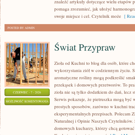
znaleźć artykuły dotyczące wielu etapów p
pomaga zrozumieć, jak ułożyć harmonogr
swoje miejsce i cel. Czytelnik może
[ Read
POSTED BY ADMIN
Świat Przypraw
Zioła od Kuchni to blog dla osób, które 
wykorzystania ziół w codziennym życiu. St
aromatyczne rośliny mogą podkreślić smak
przekąsek i domowych przetworów. To pra
zioła nie są tylko dodatkiem do dań, lecz 
CZERWIEC - 7 - 2026
Serwis pokazuje, że pietruszka mogą być
ŚWIAT
MOŻLIWOŚĆ KOMENTOWANIA
prostych sposobów, zarówno w kuchni trady
PRZYPRAW
ZOSTAŁA WYŁĄCZONA
eksperymentalnych przepisach. Polecam Z
Naturalnej i Opinie Naszych Czytelników. 
domowych kucharzy, którzy chcą gotować 