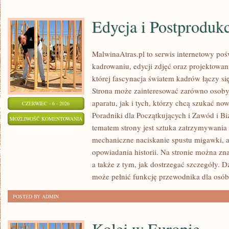
Edycja i Postproduk
MalwinaAtras.pl to serwis internetowy p
kadrowaniu, edycji zdjęć oraz projektowan
której fascynacja światem kadrów łączy s
Strona może zainteresować zarówno osoby, 
aparatu, jak i tych, którzy chcą szukać now
CZERWIEC - 6 - 2026
Poradniki dla Początkujących i Zawód i B
EDYCJA
MOŻLIWOŚĆ KOMENTOWANIA
tematem strony jest sztuka zatrzymywania 
I
ZOSTAŁA WYŁĄCZONA
mechaniczne naciskanie spustu migawki, a
POSTPRODUKCJA
opowiadania historii. Na stronie można zn
a także z tym, jak dostrzegać szczegóły. 
może pełnić funkcję przewodnika dla osób
POSTED BY ADMIN
Kolej w Europie