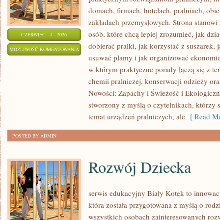
domach, firmach, hotelach, pralniach, obi
zakładach przemysłowych. Strona stanowi
osób, które chcą lepiej zrozumieć, jak dzi
CZERWIEC - 4 - 2026
dobierać pralki, jak korzystać z suszarek, 
EKOLOGICZNE
MOŻLIWOŚĆ KOMENTOWANIA
usuwać plamy i jak organizować ekonomicz
PRANIE
ZOSTAŁA WYŁĄCZONA
w którym praktyczne porady łączą się z tem
chemii pralniczej, konserwacji odzieży ora
Nowości: Zapachy i Świeżość i Ekologiczne
stworzony z myślą o czytelnikach, którzy s
temat urządzeń pralniczych, ale
[ Read Mo
POSTED BY ADMIN
Rozwój Dziecka
serwis edukacyjny Biały Kotek to innowacy
która została przygotowana z myślą o rodz
wszystkich osobach zainteresowanych roz