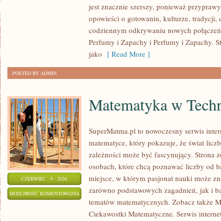
jest znacznie szerszy, ponieważ przyprawy
opowieści o gotowaniu, kulturze, tradycj
codziennym odkrywaniu nowych połącze
Perfumy i Zapachy i Perfumy i Zapachy. S
jako
[ Read More ]
POSTED BY ADMIN
Matematyka w Techn
SuperMatma.pl to nowoczesny serwis inte
matematyce, który pokazuje, że świat licz
zależności może być fascynujący. Strona z
osobach, które chcą poznawać liczby od ba
miejsce, w którym pasjonat nauki może zn
CZERWIEC - 9 - 2026
zarówno podstawowych zagadnień, jak i b
MATEMATYKA
MOŻLIWOŚĆ KOMENTOWANIA
tematów matematycznych. Zobacz także M
W
ZOSTAŁA WYŁĄCZONA
Ciekawostki Matematyczne. Serwis interne
TECHNOLOGII