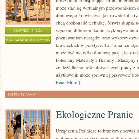
Proszkic.pl to inspirująca strona interneto
może stać się wirtualnym przewodnikiem 
domowego krawiectwa, jak również dla tyc
chcą doskonalić technikę. Serwis skupia si
szyciem, doborem tkanin, wykonywaniem d
CZERWIEC - 5 - 2026
poznawaniem narzędzi oraz wykorzystywa
EKO
MOŻLIWOŚĆ KOMENTOWANIA
krawieckich w praktyce. To strona tematyc
SZYCIE
ZOSTAŁA WYŁĄCZONA
może być nie tylko domową pasją, lecz t
I
Polecamy Materiały i Tkaniny i Maszyny i
ZERO
znaleźć liczne treści dotyczących pracy z 
WASTE
użytkownik może sprawniej przyswoić kole
Read More ]
POSTED BY ADMIN
Ekologiczne Pranie
Urządzenia Pralnicze to branżowy serwis 
praktycznym rozwiązaniom pralniczym,