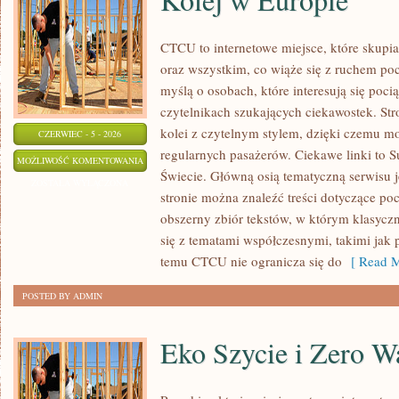
CTCU to internetowe miejsce, które skupi
oraz wszystkim, co wiąże się z ruchem po
myślą o osobach, które interesują się poci
czytelnikach szukających ciekawostek. St
kolei z czytelnym stylem, dzięki czemu m
CZERWIEC - 5 - 2026
regularnych pasażerów. Ciekawe linki to S
KOLEJ
MOŻLIWOŚĆ KOMENTOWANIA
Świecie. Główną osią tematyczną serwisu 
W
ZOSTAŁA WYŁĄCZONA
stronie można znaleźć treści dotyczące po
EUROPIE
obszerny zbiór tekstów, w którym klasyczn
się z tematami współczesnymi, takimi jak 
temu CTCU nie ogranicza się do
[ Read M
POSTED BY ADMIN
Eko Szycie i Zero W