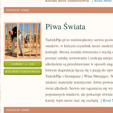
Kuchni może zainteresować
[ Read More 
POSTED BY ADMIN
Piwa Świata
TadzikPije.pl to wielowątkowy serwis poś
smaków, w którym czytelnik może znaleźć 
koktajli. Strona została stworzona z myślą 
poznać sztukę serwowania i szukają miejsc
alkoholem są przedstawiane w sposób anga
CZERWIEC - 6 - 2026
którym degustacja łączą się z pasją do op
PIWA
MOŻLIWOŚĆ KOMENTOWANIA
TadzikPije i Szampany i Wina Musujące. N
ŚWIATA
ZOSTAŁA WYŁĄCZONA
znaleźć materiały tematyczne, które prowa
świat alkoholi. Serwis nie ogranicza się w
popularnych trunków, ale pokazuje równi
każdy wpis może stać się zachętą
[ Read 
POSTED BY ADMIN