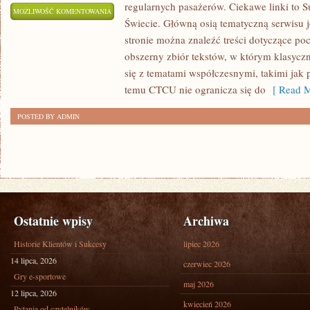
regularnych pasażerów. Ciekawe linki to S
KOLEJ
MOŻLIWOŚĆ KOMENTOWANIA
Świecie. Główną osią tematyczną serwisu 
W
ZOSTAŁA WYŁĄCZONA
stronie można znaleźć treści dotyczące po
EUROPIE
obszerny zbiór tekstów, w którym klasyczn
się z tematami współczesnymi, takimi jak 
temu CTCU nie ogranicza się do
[ Read M
POSTED BY ADMIN
Ostatnie wpisy
Archiwa
Historie Klientów i Sukcesy
lipiec 2026
14 lipca, 2026
czerwiec 2026
Gry e-sportowe
maj 2026
12 lipca, 2026
kwiecień 2026
Pytania od czytelników