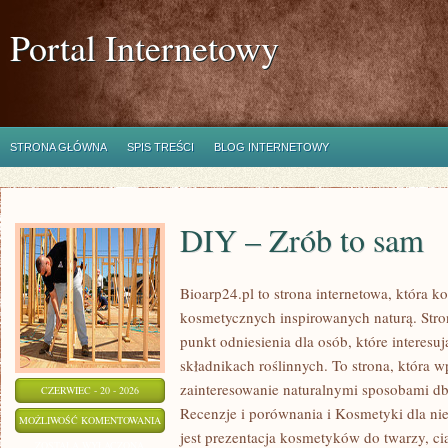
Portal Internetowy
STRONA GŁÓWNA
SPIS TREŚCI
BLOG INTERNETOWY
DIY – Zrób to sam
Bioarp24.pl to strona internetowa, która 
kosmetycznych inspirowanych naturą. Str
punkt odniesienia dla osób, które interes
składnikach roślinnych. To strona, która w
zainteresowanie naturalnymi sposobami d
CZERWIEC - 20 - 2026
Recenzje i porównania i Kosmetyki dla 
DIY
MOŻLIWOŚĆ KOMENTOWANIA
jest prezentacja kosmetyków do twarzy, ci
–
ZOSTAŁA WYŁĄCZONA