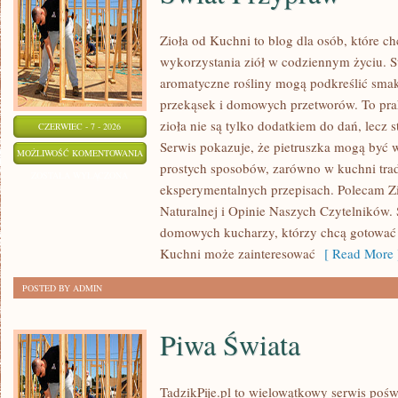
Zioła od Kuchni to blog dla osób, które 
wykorzystania ziół w codziennym życiu. St
aromatyczne rośliny mogą podkreślić smak
przekąsek i domowych przetworów. To pra
zioła nie są tylko dodatkiem do dań, lecz 
CZERWIEC - 7 - 2026
Serwis pokazuje, że pietruszka mogą być
ŚWIAT
MOŻLIWOŚĆ KOMENTOWANIA
prostych sposobów, zarówno w kuchni trady
PRZYPRAW
ZOSTAŁA WYŁĄCZONA
eksperymentalnych przepisach. Polecam Z
Naturalnej i Opinie Naszych Czytelników. 
domowych kucharzy, którzy chcą gotować 
Kuchni może zainteresować
[ Read More 
POSTED BY ADMIN
Piwa Świata
TadzikPije.pl to wielowątkowy serwis poś