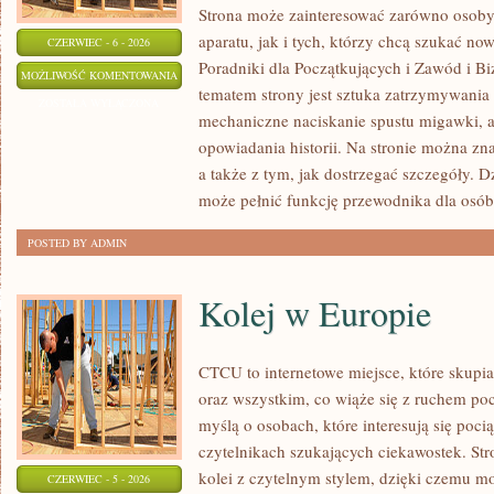
Strona może zainteresować zarówno osoby, 
aparatu, jak i tych, którzy chcą szukać now
CZERWIEC - 6 - 2026
Poradniki dla Początkujących i Zawód i B
EDYCJA
MOŻLIWOŚĆ KOMENTOWANIA
tematem strony jest sztuka zatrzymywania 
I
ZOSTAŁA WYŁĄCZONA
mechaniczne naciskanie spustu migawki, a
POSTPRODUKCJA
opowiadania historii. Na stronie można zn
a także z tym, jak dostrzegać szczegóły. 
może pełnić funkcję przewodnika dla osób
POSTED BY ADMIN
Kolej w Europie
CTCU to internetowe miejsce, które skupi
oraz wszystkim, co wiąże się z ruchem po
myślą o osobach, które interesują się poci
czytelnikach szukających ciekawostek. St
kolei z czytelnym stylem, dzięki czemu m
CZERWIEC - 5 - 2026