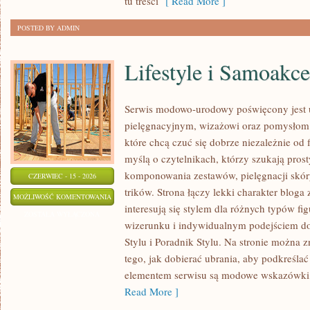
tu treści
[ Read More ]
POSTED BY ADMIN
Lifestyle i Samoakce
Serwis modowo-urodowy poświęcony jest u
pielęgnacyjnym, wizażowi oraz pomysłom 
które chcą czuć się dobrze niezależnie od 
myślą o czytelnikach, którzy szukają pros
komponowania zestawów, pielęgnacji skór
CZERWIEC - 15 - 2026
trików. Strona łączy lekki charakter bloga
LIFESTYLE
MOŻLIWOŚĆ KOMENTOWANIA
interesują się stylem dla różnych typów 
I
ZOSTAŁA WYŁĄCZONA
wizerunku i indywidualnym podejściem d
SAMOAKCEPTACJA
Stylu i Poradnik Stylu. Na stronie można z
tego, jak dobierać ubrania, aby podkreśla
elementem serwisu są modowe wskazówki, 
Read More ]