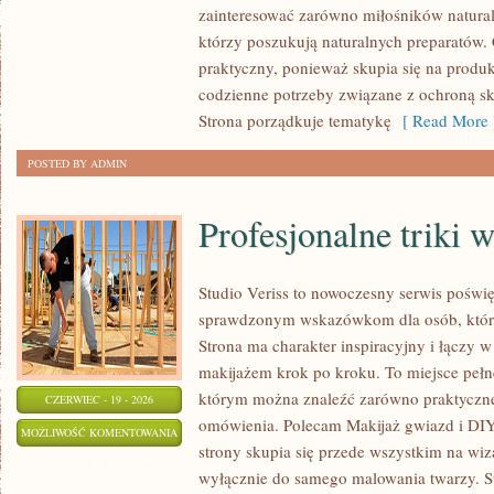
zainteresować zarówno miłośników natural
ZRÓB
którzy poszukują naturalnych preparatów. C
TO
praktyczny, ponieważ skupia się na produ
SAM
codzienne potrzeby związane z ochroną skó
Strona porządkuje tematykę
[ Read More 
POSTED BY ADMIN
Profesjonalne triki 
Studio Veriss to nowoczesny serwis poświę
sprawdzonym wskazówkom dla osób, które
Strona ma charakter inspiracyjny i łączy 
makijażem krok po kroku. To miejsce pełne
którym można znaleźć zarówno praktyczne a
CZERWIEC - 19 - 2026
omówienia. Polecam Makijaż gwiazd i DIY
PROFESJONALNE
MOŻLIWOŚĆ KOMENTOWANIA
strony skupia się przede wszystkim na wiza
TRIKI
ZOSTAŁA WYŁĄCZONA
wyłącznie do samego malowania twarzy. St
WIZAŻYSTÓW