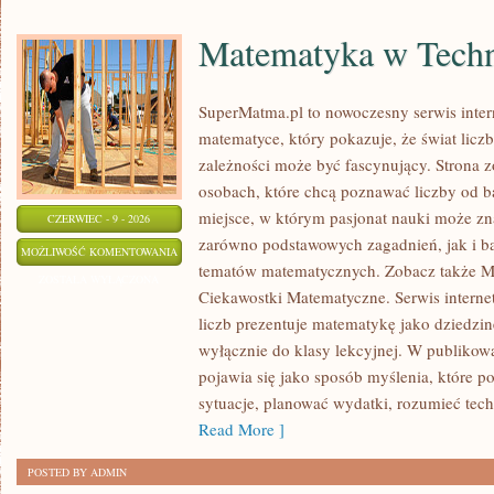
Matematyka w Techn
SuperMatma.pl to nowoczesny serwis inte
matematyce, który pokazuje, że świat licz
zależności może być fascynujący. Strona z
osobach, które chcą poznawać liczby od ba
miejsce, w którym pasjonat nauki może zn
CZERWIEC - 9 - 2026
zarówno podstawowych zagadnień, jak i b
MATEMATYKA
MOŻLIWOŚĆ KOMENTOWANIA
tematów matematycznych. Zobacz także M
W
ZOSTAŁA WYŁĄCZONA
Ciekawostki Matematyczne. Serwis interne
TECHNOLOGII
liczb prezentuje matematykę jako dziedzinę
I
wyłącznie do klasy lekcyjnej. W publiko
NAUCE
pojawia się jako sposób myślenia, które 
sytuacje, planować wydatki, rozumieć tech
Read More ]
POSTED BY ADMIN