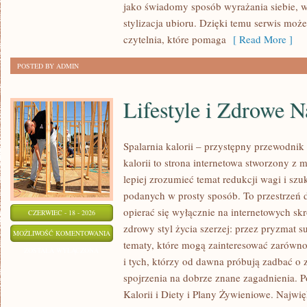
jako świadomy sposób wyrażania siebie, 
stylizacja ubioru. Dzięki temu serwis moż
czytelnia, które pomaga
[ Read More ]
POSTED BY ADMIN
Lifestyle i Zdrowe 
Spalarnia kalorii – przystępny przewodnik 
kalorii to strona internetowa stworzony z 
lepiej zrozumieć temat redukcji wagi i szu
podanych w prosty sposób. To przestrzeń d
opierać się wyłącznie na internetowych skr
CZERWIEC - 18 - 2026
zdrowy styl życia szerzej: przez pryzmat s
LIFESTYLE
MOŻLIWOŚĆ KOMENTOWANIA
tematy, które mogą zainteresować zarówno
I
ZOSTAŁA WYŁĄCZONA
i tych, którzy od dawna próbują zadbać o 
ZDROWE
spojrzenia na dobrze znane zagadnienia. 
NAWYKI
Kalorii i Diety i Plany Żywieniowe. Najwięk