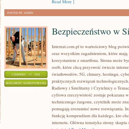
Read More ]
POSTED BY ADMIN
Bezpieczeństwo w Si
Internat.com.pl to wartościowy blog poś
oraz wszystkim zagadnieniom, które mają
korzystaniem z smartfona. Strona może b
osób, które chcą przyswoić świecie intern
światłowodów, 5G, chmury, hostingu, cyb
CZERWIEC - 17 - 2026
praktycznych rozwiązań technologicznych. 
BEZPIECZEŃSTWO
MOŻLIWOŚĆ KOMENTOWANIA
Radiowy i Satelitarny i Czytelnicy o Tema
W
ZOSTAŁA WYŁĄCZONA
cyfrowa rzeczywistość zostaje pokazana w
SIECI
technicznego żargonu, czytelnik może znal
pomagają zrozumieć nowe rozwiązania. In
funkcję kompendium dla każdego, kto chce
internetu. Główna tematyka strony skupia s