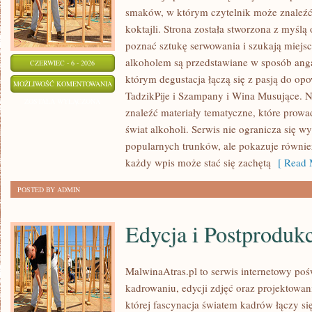
smaków, w którym czytelnik może znaleźć 
koktajli. Strona została stworzona z myślą 
poznać sztukę serwowania i szukają miejsc
alkoholem są przedstawiane w sposób anga
CZERWIEC - 6 - 2026
którym degustacja łączą się z pasją do op
PIWA
MOŻLIWOŚĆ KOMENTOWANIA
TadzikPije i Szampany i Wina Musujące. N
ŚWIATA
ZOSTAŁA WYŁĄCZONA
znaleźć materiały tematyczne, które prowa
świat alkoholi. Serwis nie ogranicza się w
popularnych trunków, ale pokazuje równi
każdy wpis może stać się zachętą
[ Read 
POSTED BY ADMIN
Edycja i Postproduk
MalwinaAtras.pl to serwis internetowy p
kadrowaniu, edycji zdjęć oraz projektowan
której fascynacja światem kadrów łączy s