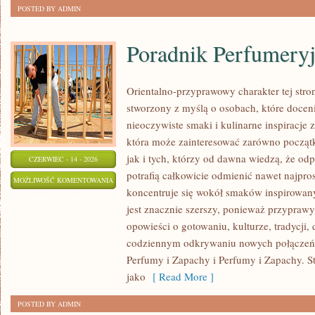
POSTED BY ADMIN
Poradnik Perfumery
Orientalno-przyprawowy charakter tej stron
stworzony z myślą o osobach, które docen
nieoczywiste smaki i kulinarne inspiracje z
która może zainteresować zarówno począt
jak i tych, którzy od dawna wiedzą, że o
CZERWIEC - 14 - 2026
potrafią całkowicie odmienić nawet najpro
PORADNIK
MOŻLIWOŚĆ KOMENTOWANIA
koncentruje się wokół smaków inspirowany
PERFUMERYJNY
ZOSTAŁA WYŁĄCZONA
jest znacznie szerszy, ponieważ przyprawy
opowieści o gotowaniu, kulturze, tradycj
codziennym odkrywaniu nowych połącze
Perfumy i Zapachy i Perfumy i Zapachy. S
jako
[ Read More ]
POSTED BY ADMIN