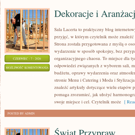
Dekoracje i Aranżac
Sala Lacerta to praktyczny blog internet
przyjęć, w którym czytelnik może znaleźć
Strona została przygotowana z myślą o os
wydarzenie w sposób spokojny, bez przyp
organizacyjnego chaosu. To miejsce dla ty
CZERWIEC - 7 - 2026
odpowiedzi związanych z wyborem sali, men
DEKORACJE
MOŻLIWOŚĆ KOMENTOWANIA
budżetu, oprawy wydarzenia oraz atmosfer
I
ZOSTAŁA WYŁĄCZONA
stronie Menu i Catering i Moda i Stylizacj
ARANŻACJE
znaleźć artykuły dotyczące wielu etapów p
pomaga zrozumieć, jak ułożyć harmonogr
swoje miejsce i cel. Czytelnik może
[ Read
POSTED BY ADMIN
Świat Przypraw