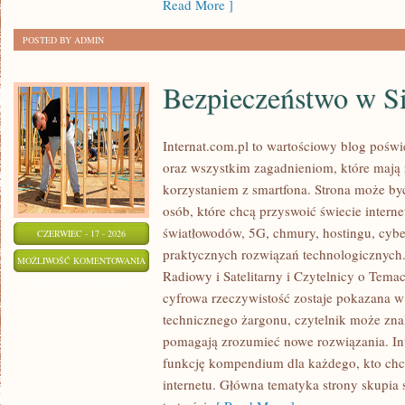
Read More ]
POSTED BY ADMIN
Bezpieczeństwo w Si
Internat.com.pl to wartościowy blog poś
oraz wszystkim zagadnieniom, które mają
korzystaniem z smartfona. Strona może b
osób, które chcą przyswoić świecie intern
światłowodów, 5G, chmury, hostingu, cyb
CZERWIEC - 17 - 2026
praktycznych rozwiązań technologicznych. 
BEZPIECZEŃSTWO
MOŻLIWOŚĆ KOMENTOWANIA
Radiowy i Satelitarny i Czytelnicy o Tema
W
ZOSTAŁA WYŁĄCZONA
cyfrowa rzeczywistość zostaje pokazana w
SIECI
technicznego żargonu, czytelnik może znal
pomagają zrozumieć nowe rozwiązania. In
funkcję kompendium dla każdego, kto chce
internetu. Główna tematyka strony skupia s