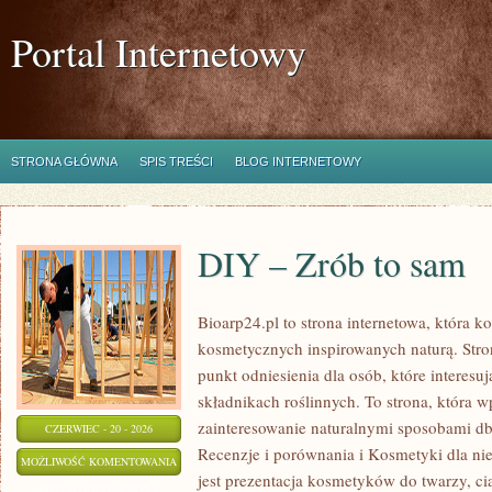
Portal Internetowy
STRONA GŁÓWNA
SPIS TREŚCI
BLOG INTERNETOWY
DIY – Zrób to sam
Bioarp24.pl to strona internetowa, która 
kosmetycznych inspirowanych naturą. Str
punkt odniesienia dla osób, które interes
składnikach roślinnych. To strona, która w
zainteresowanie naturalnymi sposobami d
CZERWIEC - 20 - 2026
Recenzje i porównania i Kosmetyki dla 
DIY
MOŻLIWOŚĆ KOMENTOWANIA
jest prezentacja kosmetyków do twarzy, ci
–
ZOSTAŁA WYŁĄCZONA