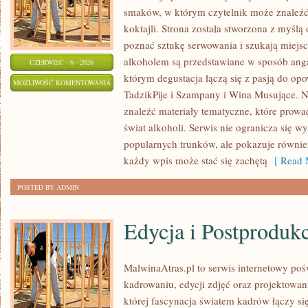
smaków, w którym czytelnik może znaleźć 
koktajli. Strona została stworzona z myślą 
poznać sztukę serwowania i szukają miejsc
alkoholem są przedstawiane w sposób anga
CZERWIEC - 6 - 2026
którym degustacja łączą się z pasją do op
PIWA
MOŻLIWOŚĆ KOMENTOWANIA
TadzikPije i Szampany i Wina Musujące. N
ŚWIATA
ZOSTAŁA WYŁĄCZONA
znaleźć materiały tematyczne, które prowa
świat alkoholi. Serwis nie ogranicza się w
popularnych trunków, ale pokazuje równi
każdy wpis może stać się zachętą
[ Read 
POSTED BY ADMIN
Edycja i Postproduk
MalwinaAtras.pl to serwis internetowy p
kadrowaniu, edycji zdjęć oraz projektowan
której fascynacja światem kadrów łączy s