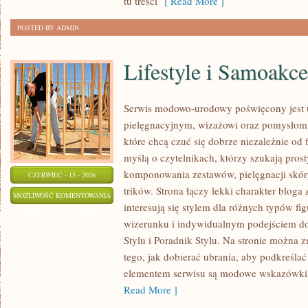
tu treści
[ Read More ]
POSTED BY ADMIN
Lifestyle i Samoakce
Serwis modowo-urodowy poświęcony jest u
pielęgnacyjnym, wizażowi oraz pomysłom 
które chcą czuć się dobrze niezależnie od 
myślą o czytelnikach, którzy szukają pros
komponowania zestawów, pielęgnacji skór
CZERWIEC - 15 - 2026
trików. Strona łączy lekki charakter bloga
LIFESTYLE
MOŻLIWOŚĆ KOMENTOWANIA
interesują się stylem dla różnych typów 
I
ZOSTAŁA WYŁĄCZONA
wizerunku i indywidualnym podejściem d
SAMOAKCEPTACJA
Stylu i Poradnik Stylu. Na stronie można z
tego, jak dobierać ubrania, aby podkreśla
elementem serwisu są modowe wskazówki, 
Read More ]