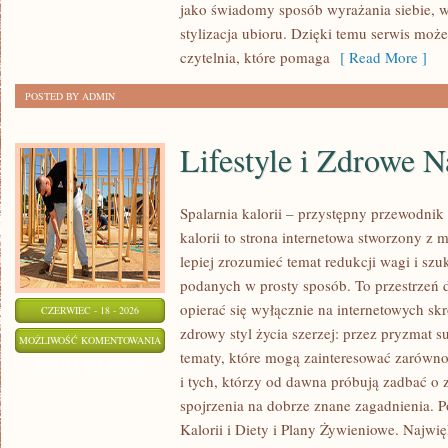
jako świadomy sposób wyrażania siebie, 
stylizacja ubioru. Dzięki temu serwis moż
czytelnia, które pomaga
[ Read More ]
POSTED BY ADMIN
Lifestyle i Zdrowe 
Spalarnia kalorii – przystępny przewodnik 
kalorii to strona internetowa stworzony z 
lepiej zrozumieć temat redukcji wagi i szu
podanych w prosty sposób. To przestrzeń d
opierać się wyłącznie na internetowych skr
CZERWIEC - 18 - 2026
zdrowy styl życia szerzej: przez pryzmat s
LIFESTYLE
MOŻLIWOŚĆ KOMENTOWANIA
tematy, które mogą zainteresować zarówno
I
ZOSTAŁA WYŁĄCZONA
i tych, którzy od dawna próbują zadbać o 
ZDROWE
spojrzenia na dobrze znane zagadnienia. 
NAWYKI
Kalorii i Diety i Plany Żywieniowe. Najwięk