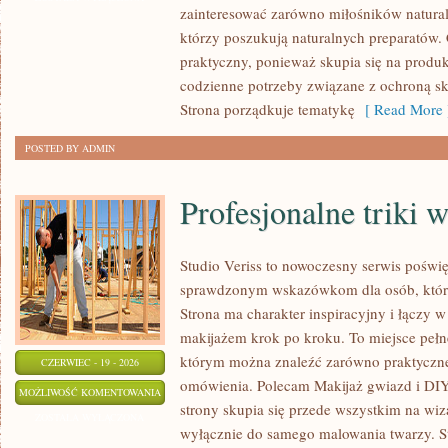
zainteresować zarówno miłośników natural
ZRÓB
którzy poszukują naturalnych preparatów. C
TO
praktyczny, ponieważ skupia się na produ
SAM
codzienne potrzeby związane z ochroną skó
Strona porządkuje tematykę
[ Read More 
POSTED BY ADMIN
Profesjonalne triki 
Studio Veriss to nowoczesny serwis poświę
sprawdzonym wskazówkom dla osób, które
Strona ma charakter inspiracyjny i łączy 
makijażem krok po kroku. To miejsce pełne
którym można znaleźć zarówno praktyczne a
CZERWIEC - 19 - 2026
omówienia. Polecam Makijaż gwiazd i DIY
PROFESJONALNE
MOŻLIWOŚĆ KOMENTOWANIA
strony skupia się przede wszystkim na wiza
TRIKI
ZOSTAŁA WYŁĄCZONA
wyłącznie do samego malowania twarzy. St
WIZAŻYSTÓW