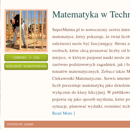
Matematyka w Techn
SuperMatma.pl to nowoczesny serwis inte
matematyce, który pokazuje, że świat licz
zależności może być fascynujący. Strona z
osobach, które chcą poznawać liczby od ba
miejsce, w którym pasjonat nauki może zn
CZERWIEC - 9 - 2026
zarówno podstawowych zagadnień, jak i b
MATEMATYKA
MOŻLIWOŚĆ KOMENTOWANIA
tematów matematycznych. Zobacz także M
W
ZOSTAŁA WYŁĄCZONA
Ciekawostki Matematyczne. Serwis interne
TECHNOLOGII
liczb prezentuje matematykę jako dziedzinę
I
wyłącznie do klasy lekcyjnej. W publiko
NAUCE
pojawia się jako sposób myślenia, które 
sytuacje, planować wydatki, rozumieć tech
Read More ]
POSTED BY ADMIN