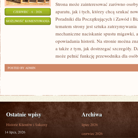
Strona może zainteresować zarówno osoby, 
aparatu, jak i tych, którzy chcą szukać now
CZERWIEC - 6 - 2026
Poradniki dla Początkujących i Zawód i B
EDYCJA
MOŻLIWOŚĆ KOMENTOWANIA
tematem strony jest sztuka zatrzymywania 
I
ZOSTAŁA WYŁĄCZONA
mechaniczne naciskanie spustu migawki, a
POSTPRODUKCJA
opowiadania historii. Na stronie można zn
a także z tym, jak dostrzegać szczegóły. 
może pełnić funkcję przewodnika dla osób
POSTED BY ADMIN
Ostatnie wpisy
Archiwa
Historie Klientów i Sukcesy
lipiec 2026
14 lipca, 2026
czerwiec 2026