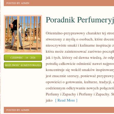
POSTED BY ADMIN
Poradnik Perfumery
Orientalno-przyprawowy charakter tej stron
stworzony z myślą o osobach, które docen
nieoczywiste smaki i kulinarne inspiracje z
która może zainteresować zarówno począt
jak i tych, którzy od dawna wiedzą, że o
CZERWIEC - 14 - 2026
potrafią całkowicie odmienić nawet najpro
PORADNIK
MOŻLIWOŚĆ KOMENTOWANIA
koncentruje się wokół smaków inspirowany
PERFUMERYJNY
ZOSTAŁA WYŁĄCZONA
jest znacznie szerszy, ponieważ przyprawy
opowieści o gotowaniu, kulturze, tradycj
codziennym odkrywaniu nowych połącze
Perfumy i Zapachy i Perfumy i Zapachy. S
jako
[ Read More ]
POSTED BY ADMIN