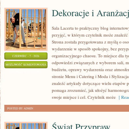
Dekoracje i Aranżac
Sala Lacerta to praktyczny blog internet
przyjęć, w którym czytelnik może znaleźć
Strona została przygotowana z myślą o os
wydarzenie w sposób spokojny, bez przyp
organizacyjnego chaosu. To miejsce dla ty
CZERWIEC - 7 - 2026
odpowiedzi związanych z wyborem sali, men
DEKORACJE
MOŻLIWOŚĆ KOMENTOWANIA
budżetu, oprawy wydarzenia oraz atmosfer
I
ZOSTAŁA WYŁĄCZONA
stronie Menu i Catering i Moda i Stylizacj
ARANŻACJE
znaleźć artykuły dotyczące wielu etapów p
pomaga zrozumieć, jak ułożyć harmonogr
swoje miejsce i cel. Czytelnik może
[ Read
POSTED BY ADMIN
Świat Przypraw