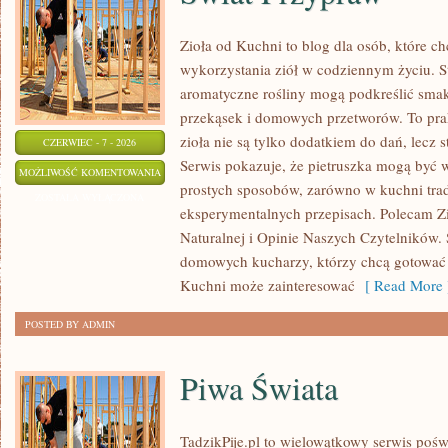
Zioła od Kuchni to blog dla osób, które 
wykorzystania ziół w codziennym życiu. St
aromatyczne rośliny mogą podkreślić smak
przekąsek i domowych przetworów. To pra
zioła nie są tylko dodatkiem do dań, lecz 
CZERWIEC - 7 - 2026
Serwis pokazuje, że pietruszka mogą być
ŚWIAT
MOŻLIWOŚĆ KOMENTOWANIA
prostych sposobów, zarówno w kuchni trady
PRZYPRAW
ZOSTAŁA WYŁĄCZONA
eksperymentalnych przepisach. Polecam Z
Naturalnej i Opinie Naszych Czytelników. 
domowych kucharzy, którzy chcą gotować 
Kuchni może zainteresować
[ Read More 
POSTED BY ADMIN
Piwa Świata
TadzikPije.pl to wielowątkowy serwis poś