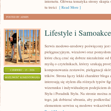
internetu. Główna tematyka strony skupia s
tu treści
[ Read More ]
POSTED BY ADMIN
Lifestyle i Samoakce
Serwis modowo-urodowy poświęcony jest u
pielęgnacyjnym, wizażowi oraz pomysłom 
które chcą czuć się dobrze niezależnie od 
myślą o czytelnikach, którzy szukają pros
komponowania zestawów, pielęgnacji skór
CZERWIEC - 15 - 2026
trików. Strona łączy lekki charakter bloga
LIFESTYLE
MOŻLIWOŚĆ KOMENTOWANIA
interesują się stylem dla różnych typów 
I
ZOSTAŁA WYŁĄCZONA
wizerunku i indywidualnym podejściem d
SAMOAKCEPTACJA
Stylu i Poradnik Stylu. Na stronie można z
tego, jak dobierać ubrania, aby podkreśla
elementem serwisu są modowe wskazówki, 