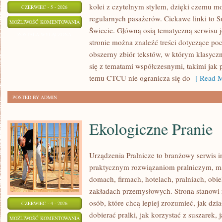
kolei z czytelnym stylem, dzięki czemu m
CZERWIEC - 5 - 2026
regularnych pasażerów. Ciekawe linki to S
KOLEJ
MOŻLIWOŚĆ KOMENTOWANIA
Świecie. Główną osią tematyczną serwisu 
W
ZOSTAŁA WYŁĄCZONA
stronie można znaleźć treści dotyczące po
EUROPIE
obszerny zbiór tekstów, w którym klasyczn
się z tematami współczesnymi, takimi jak 
temu CTCU nie ogranicza się do
[ Read M
POSTED BY ADMIN
Ekologiczne Pranie
Urządzenia Pralnicze to branżowy serwis 
praktycznym rozwiązaniom pralniczym,
domach, firmach, hotelach, pralniach, obi
zakładach przemysłowych. Strona stanowi
osób, które chcą lepiej zrozumieć, jak dzi
CZERWIEC - 4 - 2026
dobierać pralki, jak korzystać z suszarek, 
EKOLOGICZNE
MOŻLIWOŚĆ KOMENTOWANIA