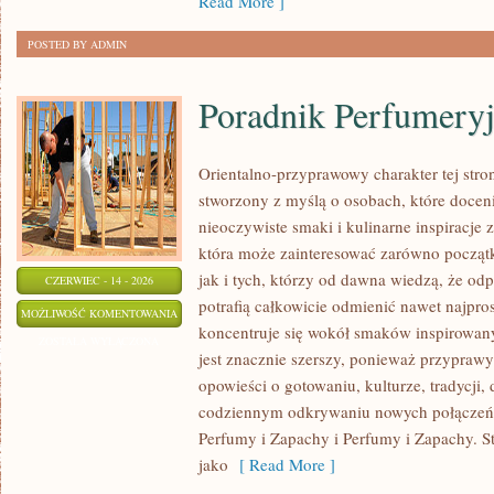
Read More ]
POSTED BY ADMIN
Poradnik Perfumery
Orientalno-przyprawowy charakter tej stron
stworzony z myślą o osobach, które docen
nieoczywiste smaki i kulinarne inspiracje z
która może zainteresować zarówno począt
jak i tych, którzy od dawna wiedzą, że o
CZERWIEC - 14 - 2026
potrafią całkowicie odmienić nawet najpro
PORADNIK
MOŻLIWOŚĆ KOMENTOWANIA
koncentruje się wokół smaków inspirowany
PERFUMERYJNY
ZOSTAŁA WYŁĄCZONA
jest znacznie szerszy, ponieważ przyprawy
opowieści o gotowaniu, kulturze, tradycj
codziennym odkrywaniu nowych połącze
Perfumy i Zapachy i Perfumy i Zapachy. S
jako
[ Read More ]