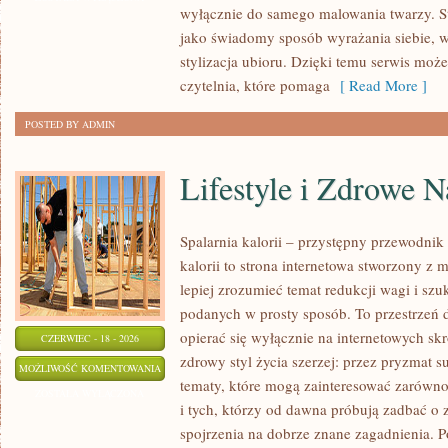
wyłącznie do samego malowania twarzy. St
WIZAŻYSTÓW
jako świadomy sposób wyrażania siebie, 
stylizacja ubioru. Dzięki temu serwis moż
czytelnia, które pomaga
[ Read More ]
POSTED BY ADMIN
Lifestyle i Zdrowe 
Spalarnia kalorii – przystępny przewodnik 
kalorii to strona internetowa stworzony z 
lepiej zrozumieć temat redukcji wagi i szu
podanych w prosty sposób. To przestrzeń d
opierać się wyłącznie na internetowych skr
CZERWIEC - 18 - 2026
zdrowy styl życia szerzej: przez pryzmat s
LIFESTYLE
MOŻLIWOŚĆ KOMENTOWANIA
tematy, które mogą zainteresować zarówno
I
ZOSTAŁA WYŁĄCZONA
i tych, którzy od dawna próbują zadbać o 
ZDROWE
spojrzenia na dobrze znane zagadnienia. 
NAWYKI