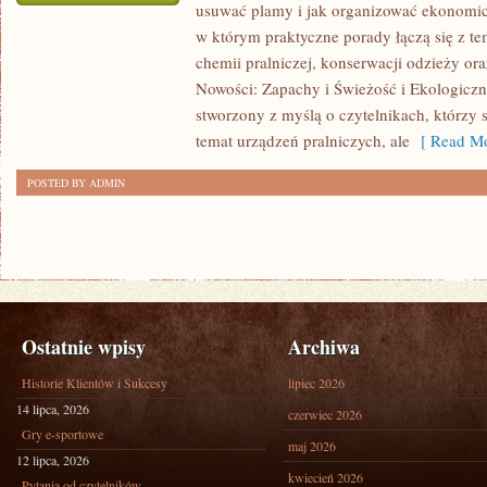
usuwać plamy i jak organizować ekonomicz
PRANIE
ZOSTAŁA WYŁĄCZONA
w którym praktyczne porady łączą się z tem
chemii pralniczej, konserwacji odzieży ora
Nowości: Zapachy i Świeżość i Ekologiczne
stworzony z myślą o czytelnikach, którzy s
temat urządzeń pralniczych, ale
[ Read Mo
POSTED BY ADMIN
Ostatnie wpisy
Archiwa
Historie Klientów i Sukcesy
lipiec 2026
14 lipca, 2026
czerwiec 2026
Gry e-sportowe
maj 2026
12 lipca, 2026
kwiecień 2026
Pytania od czytelników