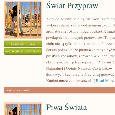
Świat Przypraw
Zioła od Kuchni to blog dla osób, które 
wykorzystania ziół w codziennym życiu. St
aromatyczne rośliny mogą podkreślić smak
przekąsek i domowych przetworów. To pra
zioła nie są tylko dodatkiem do dań, lecz 
CZERWIEC - 7 - 2026
Serwis pokazuje, że pietruszka mogą być
ŚWIAT
MOŻLIWOŚĆ KOMENTOWANIA
prostych sposobów, zarówno w kuchni trady
PRZYPRAW
ZOSTAŁA WYŁĄCZONA
eksperymentalnych przepisach. Polecam Z
Naturalnej i Opinie Naszych Czytelników. 
domowych kucharzy, którzy chcą gotować 
Kuchni może zainteresować
[ Read More 
POSTED BY ADMIN
Piwa Świata