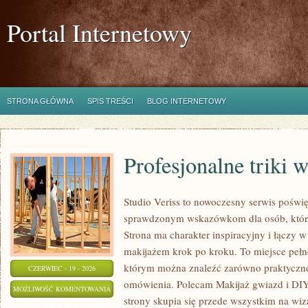
Portal Internetowy
STRONA GŁÓWNA
SPIS TREŚCI
BLOG INTERNETOWY
Profesjonalne triki 
Studio Veriss to nowoczesny serwis poświę
sprawdzonym wskazówkom dla osób, które
Strona ma charakter inspiracyjny i łączy 
makijażem krok po kroku. To miejsce pełne
którym można znaleźć zarówno praktyczne a
CZERWIEC - 19 - 2026
omówienia. Polecam Makijaż gwiazd i DIY
PROFESJONALNE
MOŻLIWOŚĆ KOMENTOWANIA
strony skupia się przede wszystkim na wiza
TRIKI
ZOSTAŁA WYŁĄCZONA