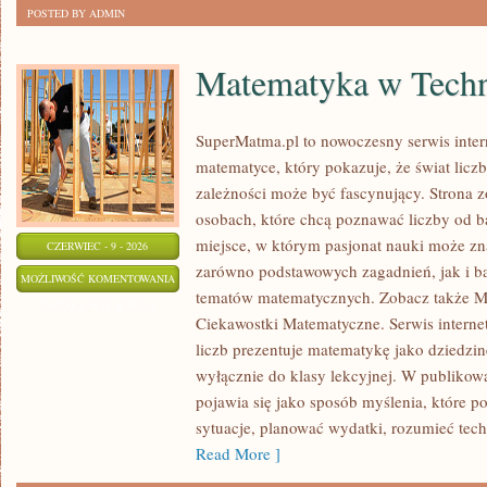
POSTED BY ADMIN
Matematyka w Techn
SuperMatma.pl to nowoczesny serwis inte
matematyce, który pokazuje, że świat licz
zależności może być fascynujący. Strona z
osobach, które chcą poznawać liczby od ba
miejsce, w którym pasjonat nauki może zn
CZERWIEC - 9 - 2026
zarówno podstawowych zagadnień, jak i b
MATEMATYKA
MOŻLIWOŚĆ KOMENTOWANIA
tematów matematycznych. Zobacz także M
W
ZOSTAŁA WYŁĄCZONA
Ciekawostki Matematyczne. Serwis interne
TECHNOLOGII
liczb prezentuje matematykę jako dziedzinę
I
wyłącznie do klasy lekcyjnej. W publiko
NAUCE
pojawia się jako sposób myślenia, które 
sytuacje, planować wydatki, rozumieć tech
Read More ]