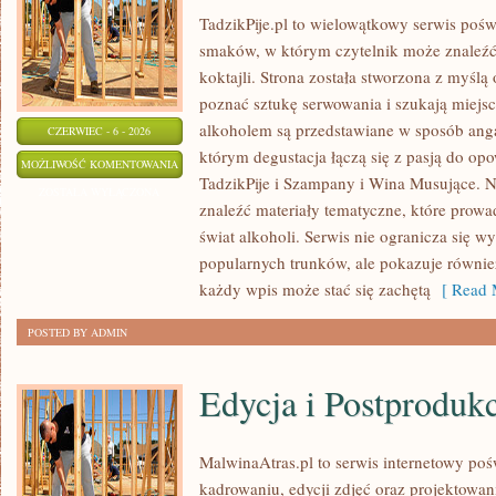
TadzikPije.pl to wielowątkowy serwis poś
smaków, w którym czytelnik może znaleźć 
koktajli. Strona została stworzona z myślą 
poznać sztukę serwowania i szukają miejsc
alkoholem są przedstawiane w sposób anga
CZERWIEC - 6 - 2026
którym degustacja łączą się z pasją do op
PIWA
MOŻLIWOŚĆ KOMENTOWANIA
TadzikPije i Szampany i Wina Musujące. N
ŚWIATA
ZOSTAŁA WYŁĄCZONA
znaleźć materiały tematyczne, które prowa
świat alkoholi. Serwis nie ogranicza się w
popularnych trunków, ale pokazuje równi
każdy wpis może stać się zachętą
[ Read 
POSTED BY ADMIN
Edycja i Postproduk
MalwinaAtras.pl to serwis internetowy p
kadrowaniu, edycji zdjęć oraz projektowan