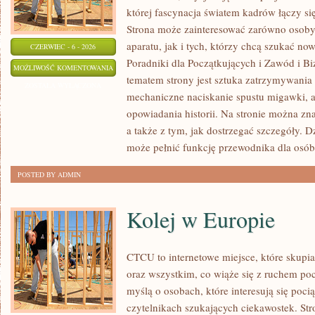
której fascynacja światem kadrów łączy s
Strona może zainteresować zarówno osoby, 
aparatu, jak i tych, którzy chcą szukać now
CZERWIEC - 6 - 2026
Poradniki dla Początkujących i Zawód i B
EDYCJA
MOŻLIWOŚĆ KOMENTOWANIA
tematem strony jest sztuka zatrzymywania 
I
ZOSTAŁA WYŁĄCZONA
mechaniczne naciskanie spustu migawki, a
POSTPRODUKCJA
opowiadania historii. Na stronie można zn
a także z tym, jak dostrzegać szczegóły. 
może pełnić funkcję przewodnika dla osób
POSTED BY ADMIN
Kolej w Europie
CTCU to internetowe miejsce, które skupi
oraz wszystkim, co wiąże się z ruchem po
myślą o osobach, które interesują się poci
czytelnikach szukających ciekawostek. St