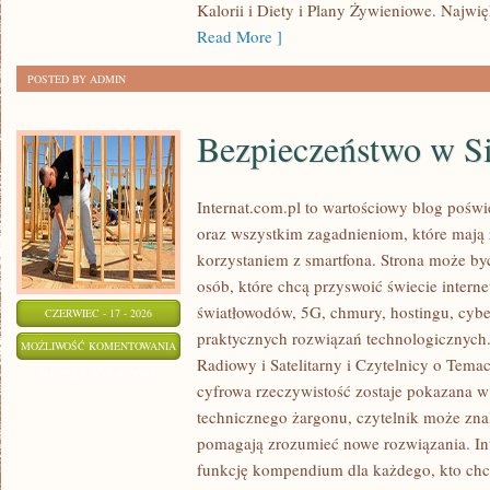
Kalorii i Diety i Plany Żywieniowe. Najwięk
Read More ]
POSTED BY ADMIN
Bezpieczeństwo w Si
Internat.com.pl to wartościowy blog poś
oraz wszystkim zagadnieniom, które mają
korzystaniem z smartfona. Strona może b
osób, które chcą przyswoić świecie intern
światłowodów, 5G, chmury, hostingu, cyb
CZERWIEC - 17 - 2026
praktycznych rozwiązań technologicznych. 
BEZPIECZEŃSTWO
MOŻLIWOŚĆ KOMENTOWANIA
Radiowy i Satelitarny i Czytelnicy o Tema
W
ZOSTAŁA WYŁĄCZONA
cyfrowa rzeczywistość zostaje pokazana w
SIECI
technicznego żargonu, czytelnik może znal
pomagają zrozumieć nowe rozwiązania. In
funkcję kompendium dla każdego, kto chce