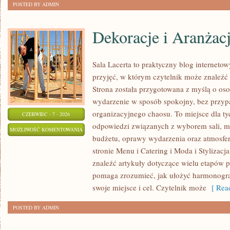
POSTED BY ADMIN
Dekoracje i Aranżac
Sala Lacerta to praktyczny blog internet
przyjęć, w którym czytelnik może znaleźć
Strona została przygotowana z myślą o os
wydarzenie w sposób spokojny, bez przyp
organizacyjnego chaosu. To miejsce dla ty
CZERWIEC - 7 - 2026
odpowiedzi związanych z wyborem sali, men
DEKORACJE
MOŻLIWOŚĆ KOMENTOWANIA
budżetu, oprawy wydarzenia oraz atmosfer
I
ZOSTAŁA WYŁĄCZONA
stronie Menu i Catering i Moda i Stylizacj
ARANŻACJE
znaleźć artykuły dotyczące wielu etapów p
pomaga zrozumieć, jak ułożyć harmonogr
swoje miejsce i cel. Czytelnik może
[ Read
POSTED BY ADMIN