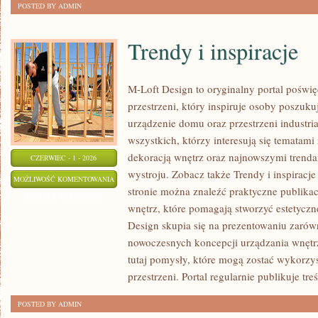
POSTED BY ADMIN
Trendy i inspiracje
M-Loft Design to oryginalny portal poświ
przestrzeni, który inspiruje osoby poszu
urządzenie domu oraz przestrzeni industria
wszystkich, którzy interesują się tematam
dekoracją wnętrz oraz najnowszymi trenda
CZERWIEC - 1 - 2026
wystroju. Zobacz także Trendy i inspiracje
TRENDY
MOŻLIWOŚĆ KOMENTOWANIA
stronie można znaleźć praktyczne publika
I
ZOSTAŁA WYŁĄCZONA
wnętrz, które pomagają stworzyć estetyczn
INSPIRACJE
Design skupia się na prezentowaniu zarów
nowoczesnych koncepcji urządzania wnętr
tutaj pomysły, które mogą zostać wykorzy
przestrzeni. Portal regularnie publikuje treś
POSTED BY ADMIN