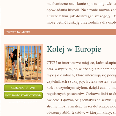
mechaniczne naciskanie spustu migawki, a
POSTPRODUKCJA
opowiadania historii. Na stronie można zn
a także z tym, jak dostrzegać szczegóły. 
może pełnić funkcję przewodnika dla osób
POSTED BY ADMIN
Kolej w Europie
CTCU to internetowe miejsce, które skupi
oraz wszystkim, co wiąże się z ruchem po
myślą o osobach, które interesują się poci
czytelnikach szukających ciekawostek. St
kolei z czytelnym stylem, dzięki czemu m
CZERWIEC - 5 - 2026
regularnych pasażerów. Ciekawe linki to S
KOLEJ
MOŻLIWOŚĆ KOMENTOWANIA
Świecie. Główną osią tematyczną serwisu 
W
ZOSTAŁA WYŁĄCZONA
stronie można znaleźć treści dotyczące po
EUROPIE
obszerny zbiór tekstów, w którym klasyczn