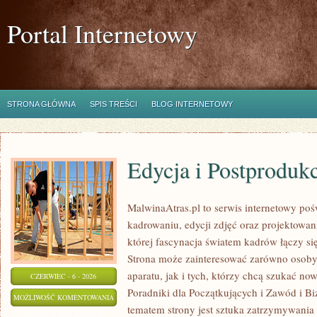
Portal Internetowy
STRONA GŁÓWNA
SPIS TREŚCI
BLOG INTERNETOWY
Edycja i Postproduk
MalwinaAtras.pl to serwis internetowy p
kadrowaniu, edycji zdjęć oraz projektowan
której fascynacja światem kadrów łączy s
Strona może zainteresować zarówno osoby, 
aparatu, jak i tych, którzy chcą szukać now
CZERWIEC - 6 - 2026
Poradniki dla Początkujących i Zawód i B
EDYCJA
MOŻLIWOŚĆ KOMENTOWANIA
tematem strony jest sztuka zatrzymywania 
I
ZOSTAŁA WYŁĄCZONA