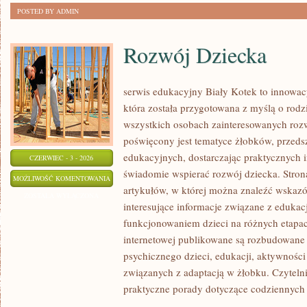
POSTED BY ADMIN
Rozwój Dziecka
serwis edukacyjny Biały Kotek to innowacy
która została przygotowana z myślą o rodz
wszystkich osobach zainteresowanych roz
poświęcony jest tematyce żłobków, przeds
edukacyjnych, dostarczając praktycznych i
CZERWIEC - 3 - 2026
świadomie wspierać rozwój dziecka. Stro
ROZWÓJ
MOŻLIWOŚĆ KOMENTOWANIA
artykułów, w której można znaleźć wskaz
DZIECKA
ZOSTAŁA WYŁĄCZONA
interesujące informacje związane z eduk
funkcjonowaniem dzieci na różnych etapac
internetowej publikowane są rozbudowane 
psychicznego dzieci, edukacji, aktywnośc
związanych z adaptacją w żłobku. Czytelni
praktyczne porady dotyczące codziennyc