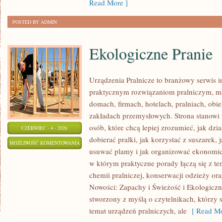
Read More ]
POSTED BY ADMIN
Ekologiczne Pranie
Urządzenia Pralnicze to branżowy serwis 
praktycznym rozwiązaniom pralniczym,
domach, firmach, hotelach, pralniach, obi
zakładach przemysłowych. Strona stanowi
osób, które chcą lepiej zrozumieć, jak dzi
CZERWIEC - 4 - 2026
dobierać pralki, jak korzystać z suszarek, 
EKOLOGICZNE
MOŻLIWOŚĆ KOMENTOWANIA
usuwać plamy i jak organizować ekonomicz
PRANIE
ZOSTAŁA WYŁĄCZONA
w którym praktyczne porady łączą się z tem
chemii pralniczej, konserwacji odzieży ora
Nowości: Zapachy i Świeżość i Ekologiczne
stworzony z myślą o czytelnikach, którzy s
temat urządzeń pralniczych, ale
[ Read Mo