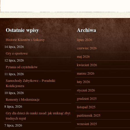
Ostatnie wpisy
Archiwa
Historie Klientów i Sukcesy
lipiec 2026
14 lipca, 2026
czerwiec 2026
Gry e-sportowe
maj 2026
12 lipca, 2026
kwiecień 2026
Pytania od czytelników
marzec 2026
11 lipca, 2026
Samochody Zabytkowe – Poradniki
luty 2026
Kolekcjonera
styczeń 2026
10 lipca, 2026
grudzień 2025
Remonty i Modernizacje
8 lipca, 2026
listopad 2025
Gry dla dzieci do nauki zasad: jak uniknąć zbyt
październik 2025
trudnych reguł
wrzesień 2025
7 lipca, 2026