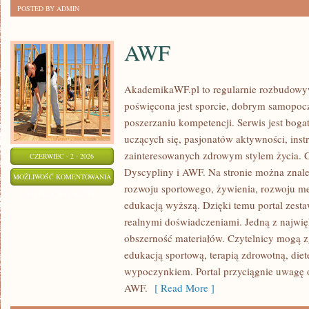
POSTED BY ADMIN
AWF
AkademikaWF.pl to regularnie rozbudowyw
poświęcona jest sporcie, dobrym samopocz
poszerzaniu kompetencji. Serwis jest bogat
uczących się, pasjonatów aktywności, ins
zainteresowanych zdrowym stylem życia. C
CZERWIEC - 2 - 2026
Dyscypliny i AWF. Na stronie można znale
AWF
MOŻLIWOŚĆ KOMENTOWANIA
rozwoju sportowego, żywienia, rozwoju men
ZOSTAŁA WYŁĄCZONA
edukacją wyższą. Dzięki temu portal zest
realnymi doświadczeniami. Jedną z najwięk
obszerność materiałów. Czytelnicy mogą z
edukacją sportową, terapią zdrowotną, die
wypoczynkiem. Portal przyciągnie uwagę o
AWF.
[ Read More ]