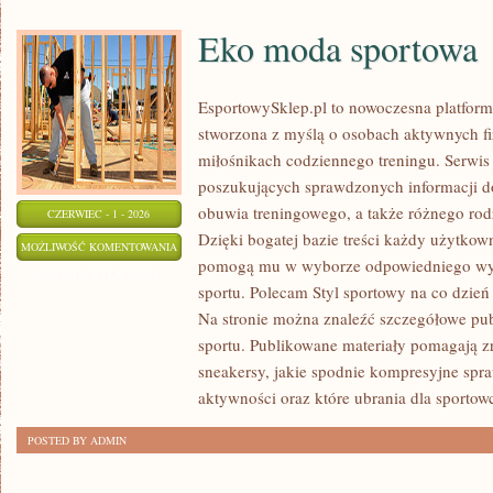
Eko moda sportowa
EsportowySklep.pl to nowoczesna platforma
stworzona z myślą o osobach aktywnych fi
miłośnikach codziennego treningu. Serwis 
poszukujących sprawdzonych informacji d
obuwia treningowego, a także różnego ro
CZERWIEC - 1 - 2026
Dzięki bogatej bazie treści każdy użytkow
EKO
MOŻLIWOŚĆ KOMENTOWANIA
pomogą mu w wyborze odpowiedniego wyp
MODA
ZOSTAŁA WYŁĄCZONA
sportu. Polecam Styl sportowy na co dzień 
SPORTOWA
Na stronie można znaleźć szczegółowe pu
sportu. Publikowane materiały pomagają z
sneakersy, jakie spodnie kompresyjne spr
aktywności oraz które ubrania dla sportow
POSTED BY ADMIN