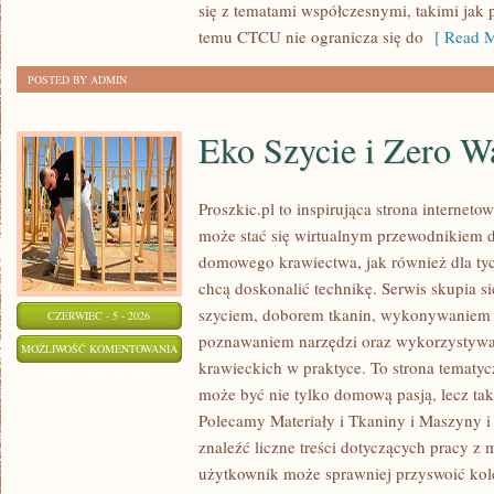
się z tematami współczesnymi, takimi jak 
temu CTCU nie ogranicza się do
[ Read M
POSTED BY ADMIN
Eko Szycie i Zero W
Proszkic.pl to inspirująca strona interneto
może stać się wirtualnym przewodnikiem 
domowego krawiectwa, jak również dla tyc
chcą doskonalić technikę. Serwis skupia si
szyciem, doborem tkanin, wykonywaniem d
CZERWIEC - 5 - 2026
poznawaniem narzędzi oraz wykorzystywa
EKO
MOŻLIWOŚĆ KOMENTOWANIA
krawieckich w praktyce. To strona tematyc
SZYCIE
ZOSTAŁA WYŁĄCZONA
może być nie tylko domową pasją, lecz t
I
Polecamy Materiały i Tkaniny i Maszyny i
ZERO
znaleźć liczne treści dotyczących pracy z 
WASTE
użytkownik może sprawniej przyswoić kole