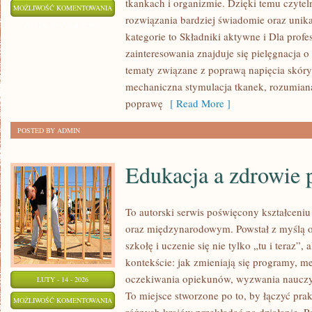
tkankach i organizmie. Dzięki temu czyte
KOSMETYKI
MOŻLIWOŚĆ KOMENTOWANIA
rozwiązania bardziej świadomie oraz unika
PROFESJONALNE
ZOSTAŁA WYŁĄCZONA
kategorie to Składniki aktywne i Dla prof
zainteresowania znajduje się pielęgnacja o 
tematy związane z poprawą napięcia skóry
mechaniczna stymulacja tkanek, rozumiana
poprawę
[ Read More ]
POSTED BY ADMIN
Edukacja a zdrowie 
To autorski serwis poświęcony kształceniu
oraz międzynarodowym. Powstał z myślą o
szkołę i uczenie się nie tylko „tu i teraz”
kontekście: jak zmieniają się programy, m
oczekiwania opiekunów, wyzwania nauczycie
LUTY - 14 - 2026
To miejsce stworzone po to, by łączyć prakt
EDUKACJA
MOŻLIWOŚĆ KOMENTOWANIA