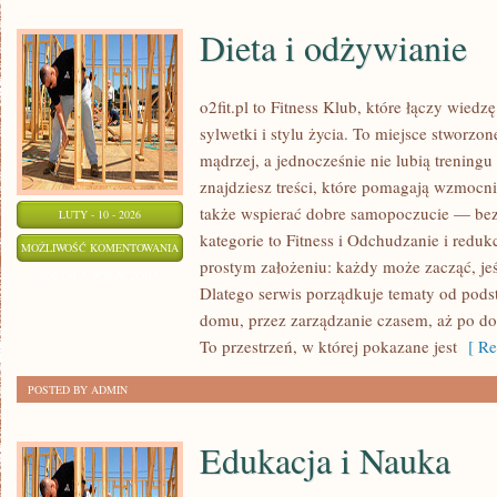
Dieta i odżywianie
o2fit.pl to Fitness Klub, które łączy wied
sylwetki i stylu życia. To miejsce stworzo
mądrzej, a jednocześnie nie lubią treningu
znajdziesz treści, które pomagają wzmocni
także wspierać dobre samopoczucie — bez 
LUTY - 10 - 2026
kategorie to Fitness i Odchudzanie i redukcj
DIETA
MOŻLIWOŚĆ KOMENTOWANIA
prostym założeniu: każdy może zacząć, jeś
I
ZOSTAŁA WYŁĄCZONA
Dlatego serwis porządkuje tematy od pod
ODŻYWIANIE
domu, przez zarządzanie czasem, aż po dop
To przestrzeń, w której pokazane jest
[ Re
POSTED BY ADMIN
Edukacja i Nauka