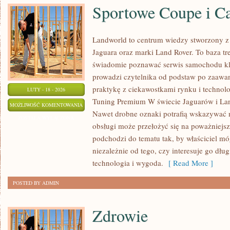
Sportowe Coupe i C
Landworld to centrum wiedzy stworzony z 
Jaguara oraz marki Land Rover. To baza tre
świadomie poznawać serwis samochodu kla
prowadzi czytelnika od podstaw po zaawa
praktykę z ciekawostkami rynku i technol
LUTY - 18 - 2026
Tuning Premium W świecie Jaguarów i Land
SPORTOWE
MOŻLIWOŚĆ KOMENTOWANIA
Nawet drobne oznaki potrafią wskazywać n
COUPE
ZOSTAŁA WYŁĄCZONA
obsługi może przełożyć się na poważniejs
I
podchodzi do tematu tak, by właściciel m
CABRIO
niezależnie od tego, czy interesuje go długi
technologia i wygoda.
[ Read More ]
POSTED BY ADMIN
Zdrowie