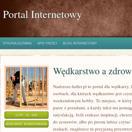
Portal Internetowy
STRONA GŁÓWNA
SPIS TREŚCI
BLOG INTERNETOWY
Wędkarstwo a zdrow
Nadorsze-haller.pl to portal dla wędkarzy,
osobach, dla których wędkarstwo jest czym
weekendowym hobby. To miejsce, w który
parze z poradami, a każdy tekst ma pomaga
satysfakcją. Jeśli szukasz inspiracji, chc
LUTY - 26 - 2026
do zestawów, albo po prostu lubisz czytać
WĘDKARSTWO
MOŻLIWOŚĆ KOMENTOWANIA
realiach, znajdziesz tu przyjazną przestrze
A
ZOSTAŁA WYŁĄCZONA