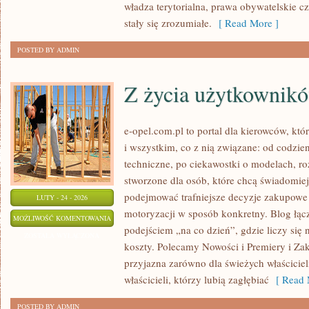
władza terytorialna, prawa obywatelskie c
stały się zrozumiałe.
[ Read More ]
POSTED BY ADMIN
Z życia użytkownik
e-opel.com.pl to portal dla kierowców, któ
i wszystkim, co z nią związane: od codzien
techniczne, po ciekawostki o modelach, ro
stworzone dla osób, które chcą świadomie
podejmować trafniejsze decyzje zakupowe 
LUTY - 24 - 2026
motoryzacji w sposób konkretny. Blog łą
Z
MOŻLIWOŚĆ KOMENTOWANIA
podejściem „na co dzień”, gdzie liczy się ni
ŻYCIA
ZOSTAŁA WYŁĄCZONA
koszty. Polecamy Nowości i Premiery i Zak
UŻYTKOWNIKÓW
przyjazna zarówno dla świeżych właścicieli 
właścicieli, którzy lubią zagłębiać
[ Read 
POSTED BY ADMIN