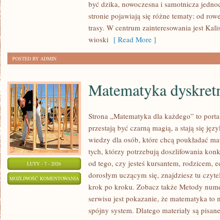
być dzika, nowoczesna i samotnicza jednoc
stronie pojawiają się różne tematy: od ro
trasy. W centrum zainteresowania jest Kali
wioski
[ Read More ]
POSTED BY ADMIN
Matematyka dyskret
Strona „Matematyka dla każdego” to porta
przestają być czarną magią, a stają się jęz
wiedzy dla osób, które chcą poukładać ma
tych, którzy potrzebują doszlifowania kon
od tego, czy jesteś kursantem, rodzicem, 
LUTY - 7 - 2026
dorosłym uczącym się, znajdziesz tu czyte
MATEMATYKA
MOŻLIWOŚĆ KOMENTOWANIA
krok po kroku. Zobacz także Metody nume
DYSKRETNA
ZOSTAŁA WYŁĄCZONA
serwisu jest pokazanie, że matematyka to n
spójny system. Dlatego materiały są pisane 