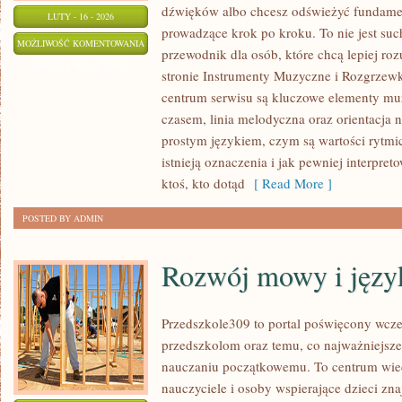
dźwięków albo chcesz odświeżyć fundament
LUTY - 16 - 2026
prowadzące krok po kroku. To nie jest su
MUZYKA
MOŻLIWOŚĆ KOMENTOWANIA
przewodnik dla osób, które chcą lepiej r
A
ZOSTAŁA WYŁĄCZONA
stronie Instrumenty Muzyczne i Rozgrzew
ROZWÓJ
centrum serwisu są kluczowe elementy muz
MÓZGU
czasem, linia melodyczna oraz orientacja n
I
prostym językiem, czym są wartości rytmicz
UCZENIE
istnieją oznaczenia i jak pewniej interpre
SIĘ
ktoś, kto dotąd
[ Read More ]
POSTED BY ADMIN
Rozwój mowy i języ
Przedszkole309 to portal poświęcony wcze
przedszkolom oraz temu, co najważniejsze
nauczaniu początkowemu. To centrum wied
nauczyciele i osoby wspierające dzieci zn