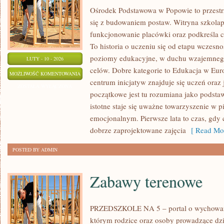
Ośrodek Podstawowa w Popowie to przestrz
się z budowaniem postaw. Witryna szkolap
funkcjonowanie placówki oraz podkreśla 
To historia o uczeniu się od etapu wczesn
poziomy edukacyjne, w duchu wzajemnego
LUTY - 10 - 2026
celów. Dobre kategorie to Edukacja w Eur
EDUKACJA
MOŻLIWOŚĆ KOMENTOWANIA
centrum inicjatyw znajduje się uczeń oraz
I
ZOSTAŁA WYŁĄCZONA
początkowe jest tu rozumiana jako podstaw
NAUKA
istotne staje się uważne towarzyszenie w p
emocjonalnym. Pierwsze lata to czas, gdy 
dobrze zaprojektowane zajęcia
[ Read Mor
POSTED BY ADMIN
Zabawy terenowe
PRZEDSZKOLE NA 5 – portal o wychowaniu
którym rodzice oraz osoby prowadzące dz