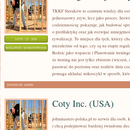
TKKF Sieraków to centrum wiedzy dla osób,
jednorazowy zryw, lecz jako proces. Serwi
codziennością: pokazuje, jak budować spr
o profilaktykę oraz jak rozwijać umiejętn
rywalizacji. To miejsce dla tych, którzy ch
LUTY - 23 - 2026
niezależnie od tego, czy są na etapie regu
TRENING
MOŻLIWOŚĆ KOMENTOWANIA
Rodzic jako wsparcie i Planowanie trening
FUNKCJONALNY
ZOSTAŁA WYŁĄCZONA
że trening nie jest tylko zbiorem ćwiczeń,
pasować do poziomu oraz realiów dnia c
pomaga układać mikrocykl w sposób, któ
POSTED BY ADMIN
Coty Inc. (USA)
johnmasters-polska.pl to serwis dla osób, 
i chcą podejmować bardziej świadome dec