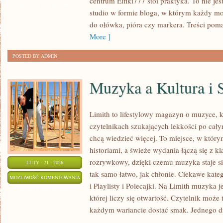
centrum Elfiki777 stoi praktyka. To nie jest
I
ZOSTAŁA WYŁĄCZONA
studio w formie bloga, w którym każdy m
CODZIENNA
do ołówka, pióra czy markera. Treści pom
PRAKTYKA
More ]
POSTED BY ADMIN
Muzyka a Kultura i 
Limith to lifestylowy magazyn o muzyce, k
czytelnikach szukających lekkości po całym
chcą wiedzieć więcej. To miejsce, w który
historiami, a świeże wydania łączą się z k
rozrywkowy, dzięki czemu muzyka staje się 
LUTY - 21 - 2026
tak samo łatwo, jak chłonie. Ciekawe kate
MUZYKA
MOŻLIWOŚĆ KOMENTOWANIA
i Playlisty i Polecajki. Na Limith muzyka j
A
ZOSTAŁA WYŁĄCZONA
której liczy się otwartość. Czytelnik może 
KULTURA
każdym wariancie dostać smak. Jednego dn
I