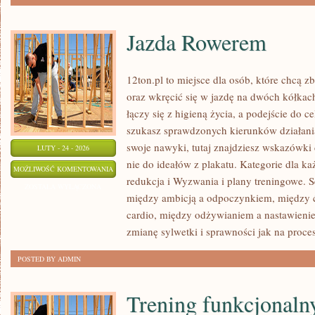
Jazda Rowerem
12ton.pl to miejsce dla osób, które chcą 
oraz wkręcić się w jazdę na dwóch kółkach
łączy się z higieną życia, a podejście do ce
szukasz sprawdzonych kierunków działani
swoje nawyki, tutaj znajdziesz wskazówki
LUTY - 24 - 2026
nie do ideałów z plakatu. Kategorie dla k
JAZDA
MOŻLIWOŚĆ KOMENTOWANIA
redukcja i Wyzwania i plany treningowe. S
ROWEREM
ZOSTAŁA WYŁĄCZONA
między ambicją a odpoczynkiem, między 
cardio, między odżywianiem a nastawieni
zmianę sylwetki i sprawności jak na proces,
POSTED BY ADMIN
Trening funkcjonaln