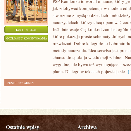
PSP Kamionka to wortal o nauce, który gr
jak zdobywać kompetencje w modelu eduka
stworzone z myślą o dzieciach i młodzie
nauczycielach, którzy chcą opanować codzi
Jeśli interesuje Cię konkret zamiast ogólni
LUTY - 6 - 2026
które pokazują proste schematy dobrych
BIBLIOTEKA
MOŻLIWOŚĆ KOMENTOWANIA
rozwiązań. Dobre kategorie to Laborator
NAUCZYCIELA
ZOSTAŁA WYŁĄCZONA
metody nauczania. Idea serwisu jest prosta
chaosu do spokoju w edukacji zdalnej. Nau
wygodne, ale bywa też wymagające – szcz
planu. Dlatego w tekstach pojawiają się
[ 
POSTED BY ADMIN
Ostatnie wpisy
Archiwa