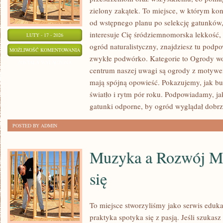
zielony zakątek. To miejsce, w którym kon
od wstępnego planu po selekcję gatunków,
interesuje Cię śródziemnomorska lekkość, 
LUTY - 17 - 2026
ogród naturalistyczny, znajdziesz tu podpo
OGRODY
MOŻLIWOŚĆ KOMENTOWANIA
zwykłe podwórko. Kategorie to Ogrody w
MIEJSKIE
ZOSTAŁA WYŁĄCZONA
centrum naszej uwagi są ogrody z motywe
I
mają spójną opowieść. Pokazujemy, jak bu
BALKONY
światło i rytm pór roku. Podpowiadamy, ja
gatunki odporne, by ogród wyglądał dobrze
POSTED BY ADMIN
Muzyka a Rozwój Mó
się
To miejsce stworzyliśmy jako serwis eduk
praktyka spotyka się z pasją. Jeśli szukasz