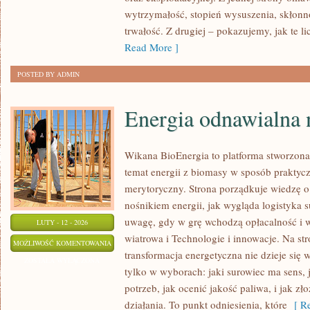
wytrzymałość, stopień wysuszenia, skłonno
trwałość. Z drugiej – pokazujemy, jak te li
Read More ]
POSTED BY ADMIN
Energia odnawialna 
Wikana BioEnergia to platforma stworzona
temat energii z biomasy w sposób praktycz
merytoryczny. Strona porządkuje wiedzę o
nośnikiem energii, jak wygląda logistyka 
uwagę, gdy w grę wchodzą opłacalność i w
LUTY - 12 - 2026
wiatrowa i Technologie i innowacje. Na str
ENERGIA
MOŻLIWOŚĆ KOMENTOWANIA
transformacja energetyczna nie dzieje się 
ODNAWIALNA
ZOSTAŁA WYŁĄCZONA
tylko w wyborach: jaki surowiec ma sens, 
NA
potrzeb, jak ocenić jakość paliwa, i jak z
ŚWIECIE
działania. To punkt odniesienia, które
[ Re