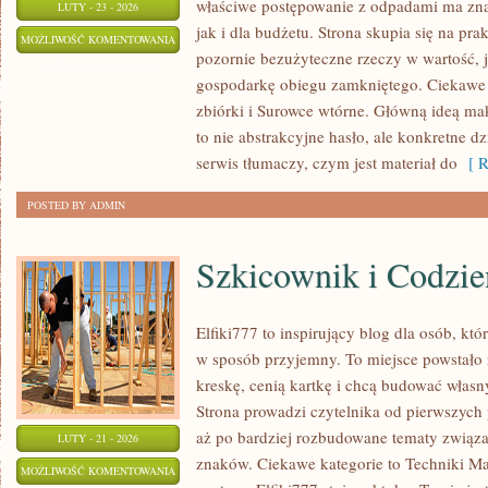
właściwe postępowanie z odpadami ma zna
LUTY - 23 - 2026
jak i dla budżetu. Strona skupia się na pra
MAKMETALIK
MOŻLIWOŚĆ KOMENTOWANIA
pozornie bezużyteczne rzeczy w wartość, 
ZOSTAŁA WYŁĄCZONA
gospodarkę obiegu zamkniętego. Ciekawe 
zbiórki i Surowce wtórne. Główną ideą makm
to nie abstrakcyjne hasło, ale konkretne d
serwis tłumaczy, czym jest materiał do
[ R
POSTED BY ADMIN
Szkicownik i Codzie
Elfiki777 to inspirujący blog dla osób, któr
w sposób przyjemny. To miejsce powstało 
kreskę, cenią kartkę i chcą budować własn
Strona prowadzi czytelnika od pierwszych 
aż po bardziej rozbudowane tematy związ
LUTY - 21 - 2026
znaków. Ciekawe kategorie to Techniki Mal
SZKICOWNIK
MOŻLIWOŚĆ KOMENTOWANIA