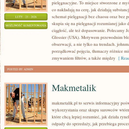
pielęgnacyjne. To miejsce stworzone z myśl
co nakładają na cerę, jak działają substan
schemat pielęgnacji bez chaosu oraz bez
LUTY - 23 - 2026
skupia się na pielęgnacji rozumianej jako 
COTY
MOŻLIWOŚĆ KOMENTOWANIA
ciągłość, ale też dopasowanie. Polecamy 
INC.
ZOSTAŁA WYŁĄCZONA
Glossier (USA). Motywem przewodnim blog
(USA)
obserwacji, a nie tylko na trendach. john
porządkować pojęcia, tłumaczy różnice m
zmywaniem filtrów, a także między
[ Read
POSTED BY ADMIN
Makmetalik
makmetalik.pl to serwis informacyjny po
wykorzystania oraz skupu surowców wtórny
które chcą lepiej rozumieć, jak działa ryn
odpady do sprzedaży, jak przebiega proces