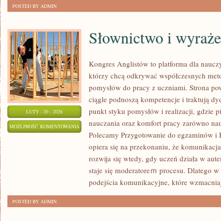
SPOŁECZEŃSTWO
POSTED BY ADMIN
Słownictwo i wyraże
Kongres Anglistów to platforma dla nauczy
którzy chcą odkrywać współczesnych meto
pomysłów do pracy z uczniami. Strona pow
ciągle podnoszą kompetencje i traktują d
punkt styku pomysłów i realizacji, gdzie 
LUTY - 20 - 2026
nauczania oraz komfort pracy zarówno nauc
SŁOWNICTWO
MOŻLIWOŚĆ KOMENTOWANIA
Polecamy Przygotowanie do egzaminów i B
I
ZOSTAŁA WYŁĄCZONA
opiera się na przekonaniu, że komunikacja
WYRAŻENIA
rozwija się wtedy, gdy uczeń działa w aute
staje się moderatoreｍ procesu. Dlatego w
podejścia komunikacyjne, które wzmacnia
POSTED BY ADMIN