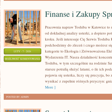
Finanse i Zakupy Sp
Pracownia napraw Toshiba w Katowice to
od dokładnej analizy usterki, a dopiero 
kroku. Jeśli interesuje Cię Serwis Toshiba 
podchodzimy do zleceń i czego możesz si
kategorie to Ekologia i Zrównoważona Elek
LUTY - 7 - 2026
Wydarzenia IT. Nasza działalność koncentr
FINANSE
MOŻLIWOŚĆ KOMENTOWANIA
Toshiba, w tym szczególnie na rodzinie Sat
I
ZOSTAŁA WYŁĄCZONA
starsze potrafią służyć latami, o ile ich p
ZAKUPY
pojawia się usterka, liczy się precyzja, 
SPRZĘTU
wynikać z zupełnie różnych przyczyn: gnia
More ]
POSTED BY ADMIN