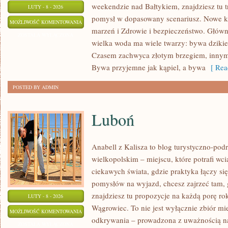
weekendzie nad Bałtykiem, znajdziesz tu t
LUTY - 8 - 2026
pomysł w dopasowany scenariusz. Nowe kat
LUKSUSOWE
MOŻLIWOŚĆ KOMENTOWANIA
marzeń i Zdrowie i bezpieczeństwo. Główną
RESORTY
ZOSTAŁA WYŁĄCZONA
wielka woda ma wiele twarzy: bywa dzikie, 
&
Czasem zachwyca złotym brzegiem, inny
SPA
Bywa przyjemne jak kąpiel, a bywa
[ Rea
POSTED BY ADMIN
Luboń
Anabell z Kalisza to blog turystyczno-pod
wielkopolskim – miejscu, które potrafi wcią
ciekawych świata, gdzie praktyka łączy się 
pomysłów na wyjazd, chcesz zajrzeć tam, 
znajdziesz tu propozycje na każdą porę rok
LUTY - 8 - 2026
Wągrowiec. To nie jest wyłącznie zbiór mie
LUBOŃ
MOŻLIWOŚĆ KOMENTOWANIA
odkrywania – prowadzona z uważnością na 
ZOSTAŁA WYŁĄCZONA