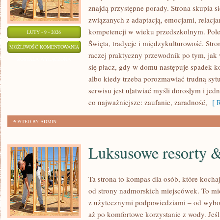
znajdą przystępne porady. Strona skupia 
związanych z adaptacją, emocjami, relac
kompetencji w wieku przedszkolnym. Pol
LUTY - 9 - 2026
Święta, tradycje i międzykulturowość. Stron
ZABAWY
MOŻLIWOŚĆ KOMENTOWANIA
raczej praktyczny przewodnik po tym, jak 
TERENOWE
ZOSTAŁA WYŁĄCZONA
się płacz, gdy w domu następuje spadek k
albo kiedy trzeba porozmawiać trudną sytu
serwisu jest ułatwiać myśli dorosłym i je
co najważniejsze: zaufanie, zaradność,
[ R
POSTED BY ADMIN
Luksusowe resorty &
Ta strona to kompas dla osób, które kocha
od strony nadmorskich miejscówek. To miej
z użytecznymi podpowiedziami – od wybor
aż po komfortowe korzystanie z wody. Jeś