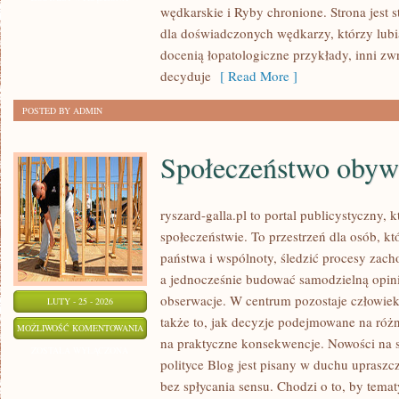
wędkarskie i Ryby chronione. Strona jest s
ZDROWIE
dla doświadczonych wędkarzy, którzy lubią
docenią łopatologiczne przykłady, inni zw
decyduje
[ Read More ]
POSTED BY ADMIN
Społeczeństwo obywa
ryszard-galla.pl to portal publicystyczny, 
społeczeństwie. To przestrzeń dla osób, 
państwa i wspólnoty, śledzić procesy zach
a jednocześnie budować samodzielną opini
obserwacje. W centrum pozostaje człowiek
LUTY - 25 - 2026
także to, jak decyzje podejmowane na różn
SPOŁECZEŃSTWO
MOŻLIWOŚĆ KOMENTOWANIA
na praktyczne konsekwencje. Nowości na str
OBYWATELSKIE
ZOSTAŁA WYŁĄCZONA
polityce Blog jest pisany w duchu upras
bez spłycania sensu. Chodzi o to, by temat