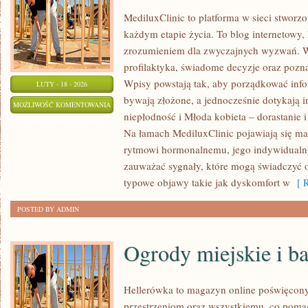
MediluxClinic to platforma w sieci stworz
każdym etapie życia. To blog internetowy, 
zrozumieniem dla zwyczajnych wyzwań. W c
profilaktyka, świadome decyzje oraz poz
Wpisy powstają tak, aby porządkować infor
LUTY - 18 - 2026
bywają złożone, a jednocześnie dotykają i
ZDROWIE
MOŻLIWOŚĆ KOMENTOWANIA
niepłodność i Młoda kobieta – dorastanie 
ZOSTAŁA WYŁĄCZONA
Na łamach MediluxClinic pojawiają się ma
rytmowi hormonalnemu, jego indywidualn
zauważać sygnały, które mogą świadczyć
typowe objawy takie jak dyskomfort w
[ R
POSTED BY ADMIN
Ogrody miejskie i b
Hellerówka to magazyn online poświęcon
przestrzeniom oraz wszystkiemu, co poma