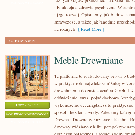
różnych krajów przekładać na działanie. 
A
ZOSTAŁA WYŁĄCZONA
i Edukacja a zdrowie psychiczne. W centru
ZDROWIE
i jego rozwój. Opisujemy, jak budować za
PSYCHICZNE
sprawczość, a także jak łagodnie przechodz
na różnych
[ Read More ]
POSTED BY ADMIN
Meble Drewniane
Ta platforma to rozbudowany serwis o bu
w praktyce robi największą różnicę w kons
drewnianemu do zastosowań nośnych. Jeże
odświeżenie, taras, połać dachowa, kondy
wykończeniowe, znajdziesz tu praktyczn
LUTY - 13 - 2026
sposób, bez lania wody. Polecamy kategor
MEBLE
MOŻLIWOŚĆ KOMENTOWANIA
Drewna i Drewno w Łazience i Kuchni. Rd
DREWNIANE
ZOSTAŁA WYŁĄCZONA
drzewny widziane z kilku perspektyw naraz
oraz eksploatacyjnej. Z jednej strony oma