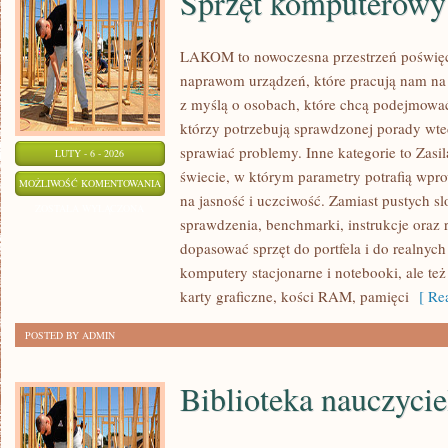
Sprzęt komputerowy
LAKOM to nowoczesna przestrzeń poświęc
naprawom urządzeń, które pracują nam na 
z myślą o osobach, które chcą podejmować 
którzy potrzebują sprawdzonej porady wt
sprawiać problemy. Inne kategorie to Zasi
LUTY - 6 - 2026
świecie, w którym parametry potrafią wp
SPRZĘT
MOŻLIWOŚĆ KOMENTOWANIA
na jasność i uczciwość. Zamiast pustych s
KOMPUTEROWY
ZOSTAŁA WYŁĄCZONA
sprawdzenia, benchmarki, instrukcje oraz
dopasować sprzęt do portfela i do realny
komputery stacjonarne i notebooki, ale też
karty graficzne, kości RAM, pamięci
[ Rea
POSTED BY ADMIN
Biblioteka nauczycie