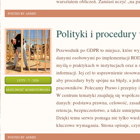
warsztatem obliczeń. Zamiast uczyć „na pa
POSTED BY ADMIN
Polityki i procedur
Przewodnik po GDPR to miejsce, które wy
danymi osobowymi po implementacji RODO
myślą o praktykach w instytucjach oraz u 
informacji. Jej cel to usprawnienie stosow
aby procedury były spójne na błędy, a jed
LUTY - 7 - 2026
pracowników. Polecamy Prawo i przepisy i I
POLITYKI
MOŻLIWOŚĆ KOMENTOWANIA
W centrum tematyki znajdują się współcze
I
ZOSTAŁA WYŁĄCZONA
danych: podstawa prawna, celowość, zasada
PROCEDURY
retencja, bezpieczeństwo, a także umiejęt
WEWNĘTRZNE
Dzięki temu serwis pomaga nie tylko wiedz
kluczowe wymagania. Strona opisuje, czy
POSTED BY ADMIN