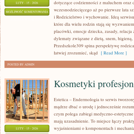
dotyczące codzienności z maluchem oraz 
LUTY - 15 - 2026
wczesnodziecięcego aż po pierwsze lata sz
ROZWÓJ
MOŻLIWOŚĆ KOMENTOWANIA
i Rodzicielstwo i wychowanie. Ideą serwisu
MOWY
ZOSTAŁA WYŁĄCZONA
które dla wielu rodzin stają się wyzwanie
I
placówki, emocje dziecka, zasady, relacja
JĘZYKA
dylematy związane z dietą, snem, higieną
Przedszkole309 spina perspektywę rodzica
łatwiej zrozumieć, skąd
[ Read More ]
POSTED BY ADMIN
Kosmetyki profesjon
Estetica – Endermologia to serwis tworzon
mądrze dbać o urodę i jednocześnie rozumi
czym polega zabiegi medyczno-estetyczne 
mają uzasadnienie. To miejsce łączy prakt
wyjaśnieniami o komponentach i mechani
LUTY - 15 - 2026