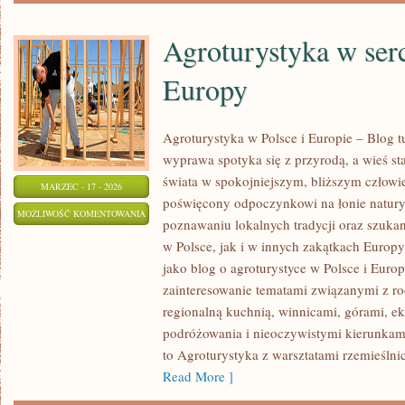
Agroturystyka w ser
Europy
Agroturystyka w Polsce i Europie – Blog t
wyprawa spotyka się z przyrodą, a wieś sta
świata w spokojniejszym, bliższym człowi
MARZEC - 17 - 2026
poświęcony odpoczynkowi na łonie natur
AGROTURYSTYKA
MOŻLIWOŚĆ KOMENTOWANIA
poznawaniu lokalnych tradycji oraz szuk
W
ZOSTAŁA WYŁĄCZONA
w Polsce, jak i w innych zakątkach Europy
SERCU
jako blog o agroturystyce w Polsce i Europ
WINNIC
zainteresowanie tematami związanymi z 
EUROPY
regionalną kuchnią, winnicami, górami, e
podróżowania i nieoczywistymi kierunkam
to Agroturystyka z warsztatami rzemieślni
Read More ]