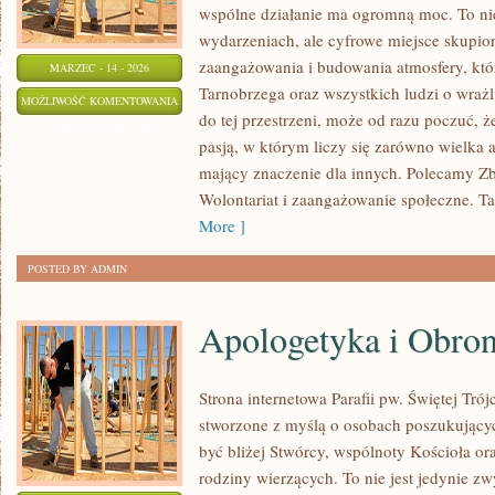
wspólne działanie ma ogromną moc. To nie
wydarzeniach, ale cyfrowe miejsce skupio
zaangażowania i budowania atmosfery, kt
MARZEC - 14 - 2026
Tarnobrzega oraz wszystkich ludzi o wrażli
FUNDACJE
MOŻLIWOŚĆ KOMENTOWANIA
do tej przestrzeni, może od razu poczuć, że
NA
ZOSTAŁA WYŁĄCZONA
pasją, w którym liczy się zarówno wielka a
ŚWIECIE
mający znaczenie dla innych. Polecamy Zb
Wolontariat i zaangażowanie społeczne. Ta 
More ]
POSTED BY ADMIN
Apologetyka i Obro
Strona internetowa Parafii pw. Świętej Tró
stworzone z myślą o osobach poszukujący
być bliżej Stwórcy, wspólnoty Kościoła or
rodziny wierzących. To nie jest jedynie z