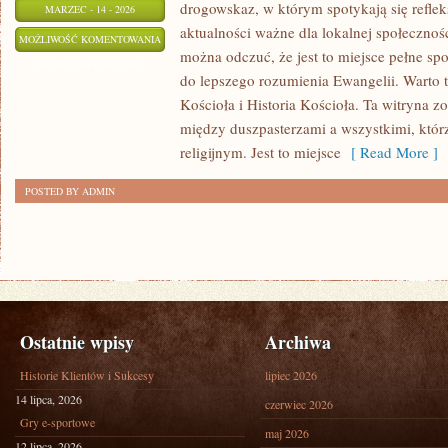
drogowskaz, w którym spotykają się refleksj
MARZEC - 14 - 2026
aktualności ważne dla lokalnej społecznoś
APOLOGETYKA
MOŻLIWOŚĆ KOMENTOWANIA
można odczuć, że jest to miejsce pełne sp
I
ZOSTAŁA WYŁĄCZONA
do lepszego rozumienia Ewangelii. Warto 
OBRONA
Kościoła i Historia Kościoła. Ta witryna z
WIARY
między duszpasterzami a wszystkimi, któr
religijnym. Jest to miejsce
[ Read More ]
POSTED BY ADMIN
Ostatnie wpisy
Archiwa
Historie Klientów i Sukcesy
lipiec 2026
14 lipca, 2026
czerwiec 2026
Gry e-sportowe
maj 2026
12 lipca, 2026