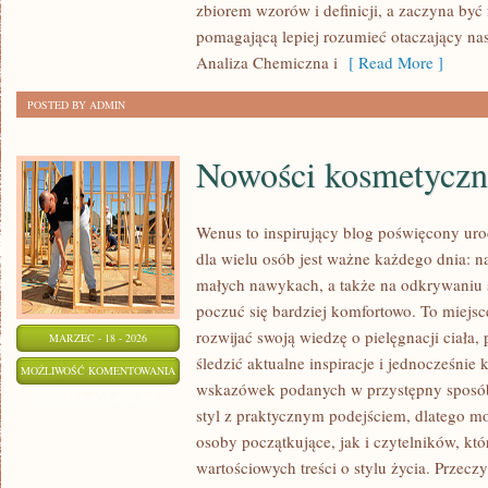
zbiorem wzorów i definicji, a zaczyna być
pomagającą lepiej rozumieć otaczający nas 
Analiza Chemiczna i
[ Read More ]
POSTED BY ADMIN
Nowości kosmetyczn
Wenus to inspirujący blog poświęcony urod
dla wielu osób jest ważne każdego dnia: na
małych nawykach, a także na odkrywaniu
poczuć się bardziej komfortowo. To miejsc
rozwijać swoją wiedzę o pielęgnacji ciała
MARZEC - 18 - 2026
śledzić aktualne inspiracje i jednocześnie
NOWOŚCI
MOŻLIWOŚĆ KOMENTOWANIA
wskazówek podanych w przystępny sposób.
KOSMETYCZNE
ZOSTAŁA WYŁĄCZONA
styl z praktycznym podejściem, dlatego m
osoby początkujące, jak i czytelników, kt
wartościowych treści o stylu życia. Przeczy