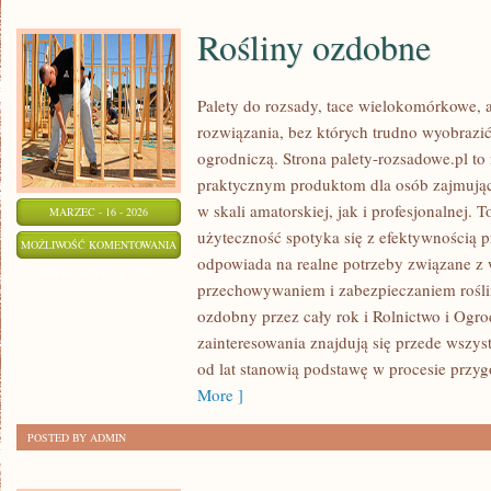
Rośliny ozdobne
Palety do rozsady, tace wielokomórkowe, a
rozwiązania, bez których trudno wyobrazi
ogrodniczą. Strona palety-rozsadowe.pl to
praktycznym produktom dla osób zajmując
w skali amatorskiej, jak i profesjonalnej. T
MARZEC - 16 - 2026
użyteczność spotyka się z efektywnością p
ROŚLINY
MOŻLIWOŚĆ KOMENTOWANIA
odpowiada na realne potrzeby związane z
OZDOBNE
ZOSTAŁA WYŁĄCZONA
przechowywaniem i zabezpieczaniem rośli
ozdobny przez cały rok i Rolnictwo i Ogr
zainteresowania znajdują się przede wszys
od lat stanowią podstawę w procesie przy
More ]
POSTED BY ADMIN