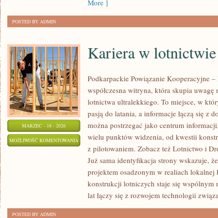
More ]
POSTED BY ADMIN
Kariera w lotnictwie
Podkarpackie Powiązanie Kooperacyjne – L
współczesna witryna, która skupia uwagę 
lotnictwa ultralekkiego. To miejsce, w któ
pasją do latania, a informacje łączą się z 
można postrzegać jako centrum informacji,
MARZEC - 18 - 2026
wielu punktów widzenia, od kwestii konst
KARIERA
MOŻLIWOŚĆ KOMENTOWANIA
z pilotowaniem. Zobacz też Lotnictwo i Dr
W
ZOSTAŁA WYŁĄCZONA
Już sama identyfikacja strony wskazuje, 
LOTNICTWIE
projektem osadzonym w realiach lokalnej k
konstrukcji lotniczych staje się wspólny
lat łączy się z rozwojem technologii związ
POSTED BY ADMIN