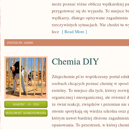
może poznać różne oblicza wędkarskiej pasj
przygotować się do wyjazdu. To miejsce 
wędkarzy, dlatego opisywane zagadnienia
rzeczywistych sytuacjach. Nie chodzi tu w
lecz
[ Read More ]
POSTED BY ADMIN
Chemia DIY
Zdajechemie.pl to współczesny portal eduk
osobach chcących poznać chemię w sposób
rzetelny. To miejsce dla tych, którzy rozwi
organicznej i nieorganicznej, ale również 
że świat reakcji, związków i przemian nie 
MARZEC - 19 - 2026
stronie spotykają się wiedza szkolna oraz 
CHEMIA
MOŻLIWOŚĆ KOMENTOWANIA
którym nawet bardziej złożone zagadnienia 
DIY
ZOSTAŁA WYŁĄCZONA
opanowania. To przestrzeń, w której chemi