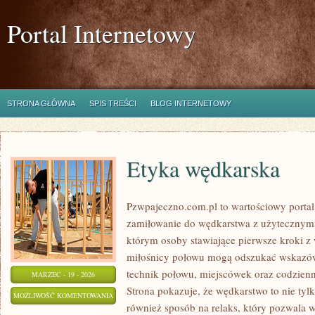
Portal Internetowy
STRONA GŁÓWNA
SPIS TREŚCI
BLOG INTERNETOWY
Etyka wędkarska
Pzwpajeczno.com.pl to wartościowy portal
zamiłowanie do wędkarstwa z użytecznymi
którym osoby stawiające pierwsze kroki z
miłośnicy połowu mogą odszukać wskazów
technik połowu, miejscówek oraz codzien
MARZEC - 19 - 2026
Strona pokazuje, że wędkarstwo to nie ty
ETYKA
MOŻLIWOŚĆ KOMENTOWANIA
również sposób na relaks, który pozwala w
WĘDKARSKA
ZOSTAŁA WYŁĄCZONA