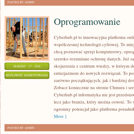
POSTED BY ADMIN
Oprogramowanie
Cyberhub.pl to innowacyjna platforma onli
współczesnej technologii cyfrowej. To mie
chcą poznawać sprzęt komputerowy, oprogr
szeroko rozumiane ochronę danych. Już s
skojarzenia z centrum wiedzy, w którym do
MARZEC - 17 - 2026
entuzjazmem do nowych rozwiązań. To por
OPROGRAMOWANIE
MOŻLIWOŚĆ KOMENTOWANIA
zarówno początkujących, jak i bardziej d
ZOSTAŁA WYŁĄCZONA
Zobacz koniecznie na stronie Chmura i se
Cyberhub.pl informatyka nie jest przedsta
lecz jako branża, który można oswoić. To 
ogromny potencjał jako platforma poradn
More ]
POSTED BY ADMIN