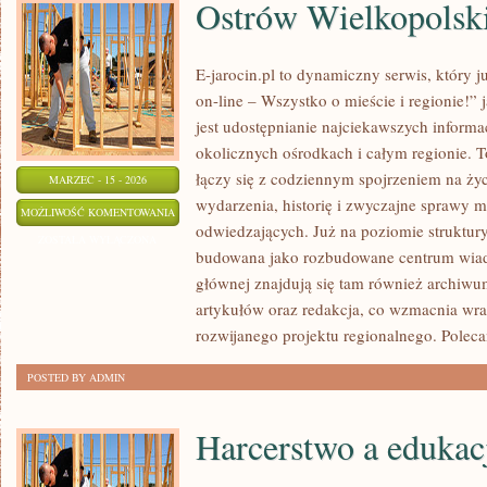
Ostrów Wielkopolsk
E-jarocin.pl to dynamiczny serwis, który 
on-line – Wszystko o mieście i regionie!” 
jest udostępnianie najciekawszych informac
okolicznych ośrodkach i całym regionie. T
łączy się z codziennym spojrzeniem na życi
MARZEC - 15 - 2026
wydarzenia, historię i zwyczajne sprawy 
OSTRÓW
MOŻLIWOŚĆ KOMENTOWANIA
odwiedzających. Już na poziomie struktury 
WIELKOPOLSKI
ZOSTAŁA WYŁĄCZONA
budowana jako rozbudowane centrum wiad
głównej znajdują się tam również archiwum,
artykułów oraz redakcja, co wzmacnia wra
rozwijanego projektu regionalnego. Pole
POSTED BY ADMIN
Harcerstwo a edukac