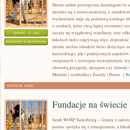
Strona online poświęcona skautingowi to 
spotyka się z nowoczesnością, a zamiłowan
wychowania staje się podstawą każdego tek
o osobach, które chcą lepiej zrozumieć rz
zasady tej wyjątkowej wspólnoty oraz odkr
MARZEC - 15 - 2026
młodych ludzi odgrywają więź, dojrzałość 
HARCERSTWO
MOŻLIWOŚĆ KOMENTOWANIA
stronie można odnaleźć treści dotyczące 
A
ZOSTAŁA WYŁĄCZONA
harcerskiego, jak i praktycznych aspektów
EDUKACJA
związanych z rozwojem wewnętrznym, w
obozową przygodą, sprzętem czy zlotami. 
Mundur i symbolika i Zasady i Prawo
[ Re
POSTED BY ADMIN
Fundacje na świecie
Sztab WOŚP Tarnobrzeg – Gramy z radości
pomoc spotyka się z entuzjazmem, a lokal