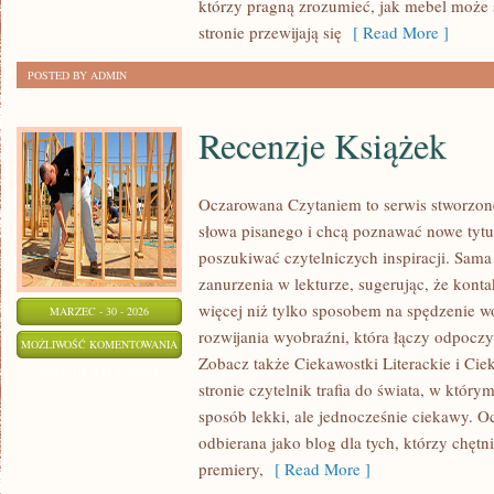
którzy pragną zrozumieć, jak mebel może s
stronie przewijają się
[ Read More ]
POSTED BY ADMIN
Recenzje Książek
Oczarowana Czytaniem to serwis stworzone
słowa pisanego i chcą poznawać nowe tytuł
poszukiwać czytelniczych inspiracji. Sama
zanurzenia w lekturze, sugerując, że konta
więcej niż tylko sposobem na spędzenie w
MARZEC - 30 - 2026
rozwijania wyobraźni, która łączy odpocz
RECENZJE
MOŻLIWOŚĆ KOMENTOWANIA
Zobacz także Ciekawostki Literackie i Ciek
KSIĄŻEK
ZOSTAŁA WYŁĄCZONA
stronie czytelnik trafia do świata, w któr
sposób lekki, ale jednocześnie ciekawy.
odbierana jako blog dla tych, którzy chęt
premiery,
[ Read More ]