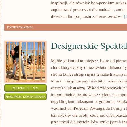
inspiracji, ale również kompendium wskaz
zaplanować przestrzeń dla malucha, zmieni
dziecka albo po prostu zainwestować w
[ 
POSTED BY ADMIN
Designerskie Spekta
Meble-galant.pl to miejsce, które od pier
charakterystyczny obraz świata niebanaln
strona koncentruje się na tematach związ
formami inspirowanymi sztuką, rozwiązan
estetyką luksusową. Wśród widocznych te
MARZEC - 31 - 2026
innymi meble inspirowane stylem steampun
DESIGNERSKIE
MOŻLIWOŚĆ KOMENTOWANIA
recyklingiem, luksusem, ergonomią, sztuk
SPEKTAKLE
ZOSTAŁA WYŁĄCZONA
wzornictwa. Polecam Awangarda Formy i M
tematyczny dla osób, które nie chcą otacza
przestrzeń dla czytelników szukających insp