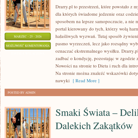
Drarry.pl to przestrzeń, które powstało z 
dla których świadome jedzenie oraz codz
sposobem na lepsze samopoczucie, a nie
portal kierowany do tych, którzy wolą har
hałaśliwych wyzwań. Tutaj sposób żywienia
MARZEC - 25 - 2026
pasmo wyrzeczeń, lecz jako rozsądny wybó
DIETA
MOŻLIWOŚĆ KOMENTOWANIA
oznaczać ekstremalnego wysiłku. Drarry.p
I
ZOSTAŁA WYŁĄCZONA
zadbać o kondycję, pozostając w zgodzie 
RUCH
Nowości na stronie to Dieta i ruch dla int
DLA
Na stronie można znaleźć wskazówki doty
INTROWERTYKÓW
nawyki
[ Read More ]
POSTED BY ADMIN
Smaki Świata – Deli
Dalekich Zakątków