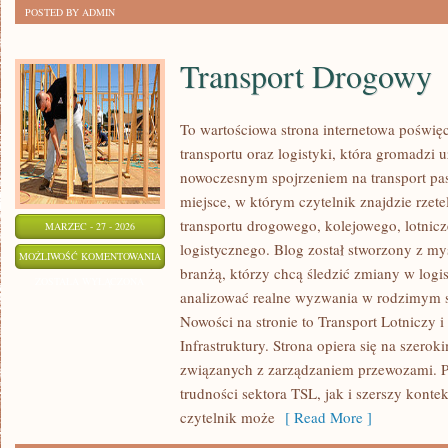
POSTED BY ADMIN
Transport Drogowy
To wartościowa strona internetowa poświ
transportu oraz logistyki, która gromadzi 
nowoczesnym spojrzeniem na transport pas
miejsce, w którym czytelnik znajdzie rzet
transportu drogowego, kolejowego, lotnicz
MARZEC - 27 - 2026
logistycznego. Blog został stworzony z m
TRANSPORT
MOŻLIWOŚĆ KOMENTOWANIA
branżą, którzy chcą śledzić zmiany w logi
DROGOWY
ZOSTAŁA WYŁĄCZONA
analizować realne wyzwania w rodzimym s
Nowości na stronie to Transport Lotniczy i
Infrastruktury. Strona opiera się na szer
związanych z zarządzaniem przewozami. P
trudności sektora TSL, jak i szerszy konte
czytelnik może
[ Read More ]