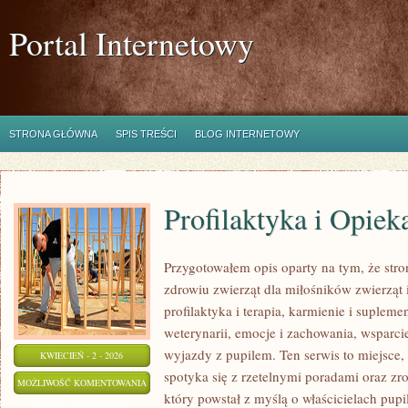
Portal Internetowy
STRONA GŁÓWNA
SPIS TREŚCI
BLOG INTERNETOWY
Profilaktyka i Opie
Przygotowałem opis oparty na tym, że stro
zdrowiu zwierząt dla miłośników zwierząt 
profilaktyka i terapia, karmienie i suplemen
weterynarii, emocje i zachowania, wsparcie
wyjazdy z pupilem. Ten serwis to miejsce,
KWIECIEŃ - 2 - 2026
spotyka się z rzetelnymi poradami oraz z
PROFILAKTYKA
MOŻLIWOŚĆ KOMENTOWANIA
który powstał z myślą o właścicielach pup
I
ZOSTAŁA WYŁĄCZONA