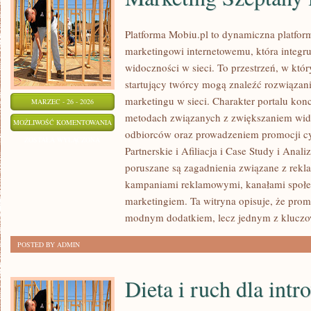
Platforma Mobiu.pl to dynamiczna platfor
marketingowi internetowemu, która integru
widoczności w sieci. To przestrzeń, w który
startujący twórcy mogą znaleźć rozwiąza
marketingu w sieci. Charakter portalu kon
MARZEC - 26 - 2026
metodach związanych z zwiększaniem wid
MARKETING
MOŻLIWOŚĆ KOMENTOWANIA
odbiorców oraz prowadzeniem promocji c
SZEPTANY
ZOSTAŁA WYŁĄCZONA
Partnerskie i Afiliacja i Case Study i Ana
I
poruszane są zagadnienia związane z rekl
OPINIE
kampaniami reklamowymi, kanałami społec
ONLINE
marketingiem. Ta witryna opisuje, że promo
modnym dodatkiem, lecz jednym z klucz
POSTED BY ADMIN
Dieta i ruch dla int