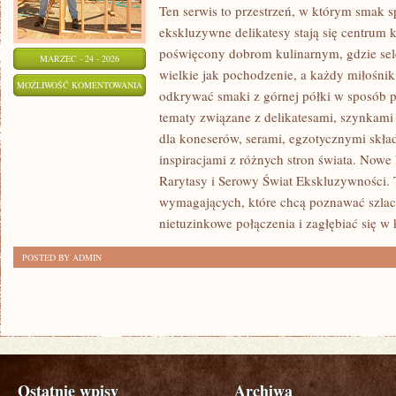
Ten serwis to przestrzeń, w którym smak s
ekskluzywne delikatesy stają się centrum 
poświęcony dobrom kulinarnym, gdzie sel
MARZEC - 24 - 2026
wielkie jak pochodzenie, a każdy miłośni
SMAKI
MOŻLIWOŚĆ KOMENTOWANIA
odkrywać smaki z górnej półki w sposób p
ŚWIATA
ZOSTAŁA WYŁĄCZONA
tematy związane z delikatesami, szynkami
–
dla koneserów, serami, egzotycznymi skła
DELIKATESY
inspiracjami z różnych stron świata. Nowe 
Z
Rarytasy i Serowy Świat Ekskluzywności. 
DALEKICH
wymagających, które chcą poznawać szlac
ZAKĄTKÓW
nietuzinkowe połączenia i zagłębiać się w 
POSTED BY ADMIN
Ostatnie wpisy
Archiwa