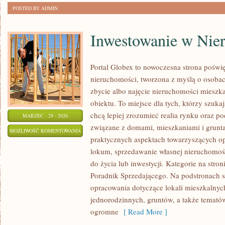
POSTED BY ADMIN
Inwestowanie w Nie
Portal Globex to nowoczesna strona poświ
nieruchomości, tworzona z myślą o osobac
zbycie albo najęcie nieruchomości mieszk
obiektu. To miejsce dla tych, którzy szuka
chcą lepiej zrozumieć realia rynku oraz 
MARZEC - 29 - 2026
związane z domami, mieszkaniami i grunta
INWESTOWANIE
MOŻLIWOŚĆ KOMENTOWANIA
praktycznych aspektach towarzyszących o
W
ZOSTAŁA WYŁĄCZONA
lokum, sprzedawanie własnej nieruchomoś
NIERUCHOMOŚCI
do życia lub inwestycji. Kategorie na stro
Poradnik Sprzedającego. Na podstronach s
opracowania dotyczące lokali mieszkalnyc
jednorodzinnych, gruntów, a także temató
ogromne
[ Read More ]