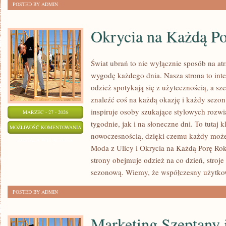
POSTED BY ADMIN
Okrycia na Każdą P
Świat ubrań to nie wyłącznie sposób na at
wygodę każdego dnia. Nasza strona to int
odzież spotykają się z użytecznością, a s
znaleźć coś na każdą okazję i każdy sezon
inspiruje osoby szukające stylowych roz
MARZEC - 27 - 2026
tygodnie, jak i na słoneczne dni. To tutaj k
OKRYCIA
MOŻLIWOŚĆ KOMENTOWANIA
nowoczesnością, dzięki czemu każdy może
NA
ZOSTAŁA WYŁĄCZONA
Moda z Ulicy i Okrycia na Każdą Porę Rok
KAŻDĄ
strony obejmuje odzież na co dzień, stroje
PORĘ
sezonową. Wiemy, że współczesny użytko
ROKU
POSTED BY ADMIN
Marketing Szeptany 