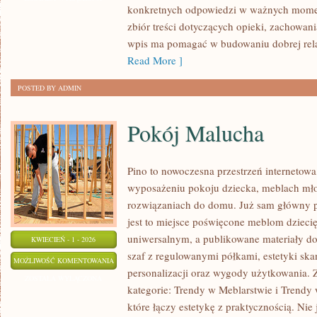
konkretnych odpowiedzi w ważnych momen
OPIEKA
zbiór treści dotyczących opieki, zachowani
CODZIENNA
wpis ma pomagać w budowaniu dobrej relac
Read More ]
POSTED BY ADMIN
Pokój Malucha
Pino to nowoczesna przestrzeń internetowa,
wyposażeniu pokoju dziecka, meblach mł
rozwiązaniach do domu. Już sam główny p
jest to miejsce poświęcone meblom dziec
uniwersalnym, a publikowane materiały d
KWIECIEŃ - 1 - 2026
szaf z regulowanymi półkami, estetyki sk
POKÓJ
MOŻLIWOŚĆ KOMENTOWANIA
personalizacji oraz wygody użytkowania. Z
MALUCHA
ZOSTAŁA WYŁĄCZONA
kategorie: Trendy w Meblarstwie i Trendy 
które łączy estetykę z praktycznością. Nie 