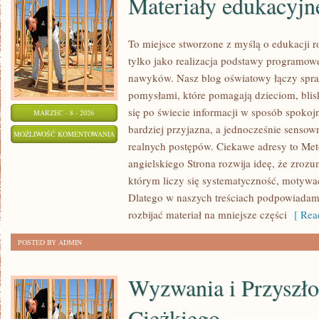
Materiały edukacyjn
To miejsce stworzone z myślą o edukacji r
tylko jako realizacja podstawy programowe
nawyków. Nasz blog oświatowy łączy spr
pomysłami, które pomagają dzieciom, bli
się po świecie informacji w sposób spokoj
MARZEC - 8 - 2026
bardziej przyjazna, a jednocześnie sensow
MATERIAŁY
MOŻLIWOŚĆ KOMENTOWANIA
realnych postępów. Ciekawe adresy to Me
EDUKACYJNE
ZOSTAŁA WYŁĄCZONA
angielskiego Strona rozwija ideę, że zrozu
którym liczy się systematyczność, motywac
Dlatego w naszych treściach podpowiadamy
rozbijać materiał na mniejsze części
[ Read
POSTED BY ADMIN
Wyzwania i Przyszło
Ciężkiego