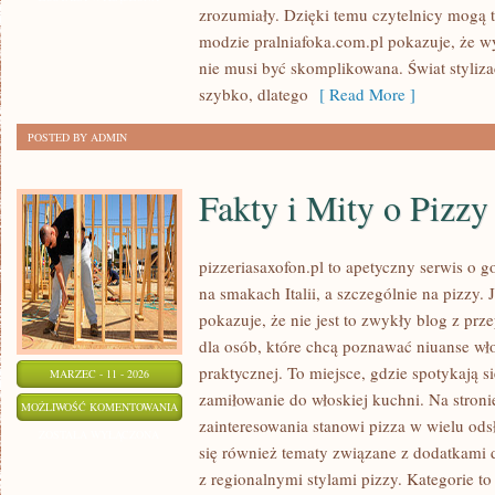
zrozumiały. Dzięki temu czytelnicy mogą 
modzie pralniafoka.com.pl pokazuje, że wy
nie musi być skomplikowana. Świat styliza
szybko, dlatego
[ Read More ]
POSTED BY ADMIN
Fakty i Mity o Pizzy
pizzeriasaxofon.pl to apetyczny serwis o g
na smakach Italii, a szczególnie na pizzy. 
pokazuje, że nie jest to zwykły blog z prz
dla osób, które chcą poznawać niuanse wło
praktycznej. To miejsce, gdzie spotykają s
MARZEC - 11 - 2026
zamiłowanie do włoskiej kuchni. Na stroni
FAKTY
MOŻLIWOŚĆ KOMENTOWANIA
zainteresowania stanowi pizza w wielu ods
I
ZOSTAŁA WYŁĄCZONA
się również tematy związane z dodatkami d
MITY
z regionalnymi stylami pizzy. Kategorie t
O