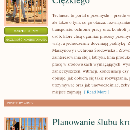
Techneau to portal o przemyśle – przede 
ale także o tym, co go otacza: rozwiązania
transporcie, ochronie pracy oraz kontroli 
MARZEC - 8 - 2026
osób, które chcą ogarniać procesy przemy
WYZWANIA
MOŻLIWOŚĆ KOMENTOWANIA
waty, a jednocześnie doceniają praktykę.
I
ZOSTAŁA WYŁĄCZONA
Maszynowy i Ochrona Środowiska i Zrów
PRZYSZŁOŚĆ
zainteresowania stoją fabryki, linia produk
PRZEMYSŁU
pracę w środowiskach wymagających: wyso
CIĘŻKIEGO
zanieczyszczeń, wibracji, kondensacji czy
opisuje, jak dobiera się takie rozwiązania, 
utrzymywać oraz jak unowocześniać, żeby
miejsce zajmują
[ Read More ]
POSTED BY ADMIN
Planowanie ślubu kr