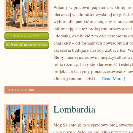
Witamy w pracowni papeterii, w której uro
pierwszej wiadomości wysłanej do gości. N
wyboru dla par, które chcą, aby zaproszeni
informacją, ale też prologiem uroczystośc
i dodatki, dzięki którym cała ceremonia or
MARZEC - 4 - 2026
charakter – od formalnych powiadomień po 
PLANOWANIE
MOŻLIWOŚĆ KOMENTOWANIA
akcesoria budujące nastrój. Zobacz też: We
ŚLUBU
ZOSTAŁA WYŁĄCZONA
Śluby międzynarodowe i międzykulturowe.
KROK
robią różnicę, liczy się klarowność i estet
PO
projektach łączymy ponadczasowość z no
KROKU
klimat glamour, sielski,
[ Read More ]
POSTED BY ADMIN
Lombardia
MojeSalento.pl to wyjazdowy blog stworzo
chcą poznać Włochy nie tylko przez pryz