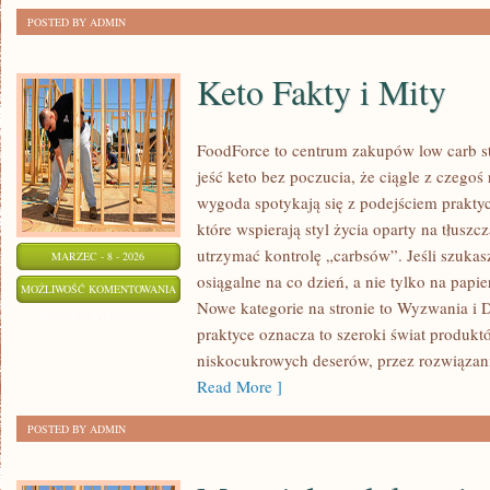
POSTED BY ADMIN
Keto Fakty i Mity
FoodForce to centrum zakupów low carb st
jeść keto bez poczucia, że ciągle z czegoś
wygoda spotykają się z podejściem prakty
które wspierają styl życia oparty na tłusz
utrzymać kontrolę „carbsów”. Jeśli szukasz 
MARZEC - 8 - 2026
osiągalne na co dzień, a nie tylko na papier
KETO
MOŻLIWOŚĆ KOMENTOWANIA
Nowe kategorie na stronie to Wyzwania i 
FAKTY
ZOSTAŁA WYŁĄCZONA
praktyce oznacza to szeroki świat produkt
I
niskocukrowych deserów, przez rozwiązania
MITY
Read More ]
POSTED BY ADMIN