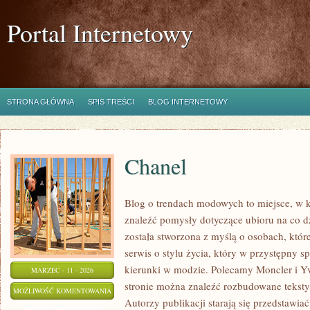
Portal Internetowy
STRONA GŁÓWNA
SPIS TREŚCI
BLOG INTERNETOWY
Chanel
Blog o trendach modowych to miejsce, w k
znaleźć pomysły dotyczące ubioru na co dz
została stworzona z myślą o osobach, któr
serwis o stylu życia, który w przystępny 
kierunki w modzie. Polecamy Moncler i Yv
MARZEC - 11 - 2026
stronie można znaleźć rozbudowane teksty,
CHANEL
MOŻLIWOŚĆ KOMENTOWANIA
Autorzy publikacji starają się przedstawia
ZOSTAŁA WYŁĄCZONA