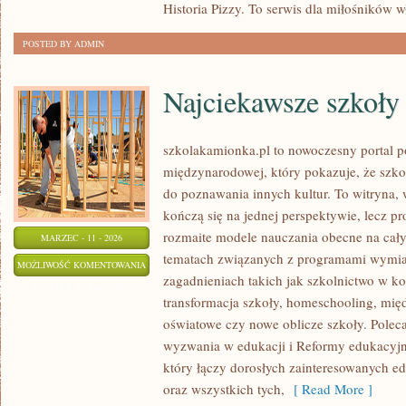
Historia Pizzy. To serwis dla miłośników w
PIZZY
POSTED BY ADMIN
Najciekawsze szkoły
szkolakamionka.pl to nowoczesny portal 
międzynarodowej, który pokazuje, że szk
do poznawania innych kultur. To witryna, 
kończą się na jednej perspektywie, lecz p
rozmaite modele nauczania obecne na całym
MARZEC - 11 - 2026
tematach związanych z programami wymian
NAJCIEKAWSZE
MOŻLIWOŚĆ KOMENTOWANIA
zagadnieniach takich jak szkolnictwo w k
SZKOŁY
ZOSTAŁA WYŁĄCZONA
transformacja szkoły, homeschooling, mi
ŚWIATA
oświatowe czy nowe oblicze szkoły. Polec
wyzwania w edukacji i Reformy edukacyjne 
który łączy dorosłych zainteresowanych e
oraz wszystkich tych,
[ Read More ]