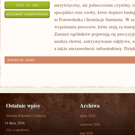
merytoryczny, ale jednocześnie czytelny, t
LUTY - 26 - 2026
specjaliści oraz osoby, które dopiero budu
FOTOWOLTAIKA
MOŻLIWOŚĆ KOMENTOWANIA
to Fotowoltaika i Instalacje Sanitarne. W s
ZOSTAŁA WYŁĄCZONA
wyjaśniania procesów, które stoją za tran
Zamiast ogólników pojawiają się precyzyj
analiza zlewni, zatrzymywanie odpływu, 
a także niezawodność infrastruktury. Dzięk
POSTED BY ADMIN
Ostatnie wpisy
Archiwa
Historie Klientów i Sukcesy
lipiec 2026
14 lipca, 2026
czerwiec 2026
Gry e-sportowe
maj 2026