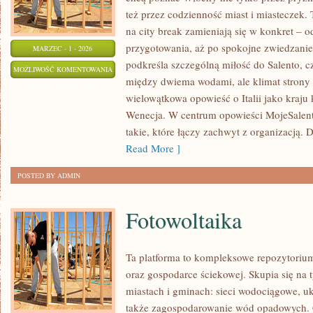
też przez codzienność miast i miasteczek.
na city break zamieniają się w konkret – od
przygotowania, aż po spokojne zwiedzanie
MARZEC - 1 - 2026
podkreśla szczególną miłość do Salento, 
LOMBARDIA
MOŻLIWOŚĆ KOMENTOWANIA
między dwiema wodami, ale klimat strony 
ZOSTAŁA WYŁĄCZONA
wielowątkowa opowieść o Italii jako kraju 
Wenecja. W centrum opowieści MojeSalento
takie, które łączy zachwyt z organizacją. 
Read More ]
POSTED BY ADMIN
Fotowoltaika
Ta platforma to kompleksowe repozytoriu
oraz gospodarce ściekowej. Skupia się na 
miastach i gminach: sieci wodociągowe, u
także zagospodarowanie wód opadowych. C