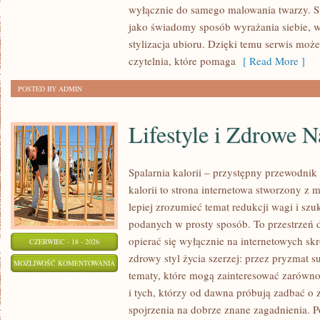
wyłącznie do samego malowania twarzy. St
WIZAŻYSTÓW
jako świadomy sposób wyrażania siebie, 
stylizacja ubioru. Dzięki temu serwis moż
czytelnia, które pomaga
[ Read More ]
POSTED BY ADMIN
Lifestyle i Zdrowe 
Spalarnia kalorii – przystępny przewodnik 
kalorii to strona internetowa stworzony z 
lepiej zrozumieć temat redukcji wagi i szu
podanych w prosty sposób. To przestrzeń d
opierać się wyłącznie na internetowych skr
CZERWIEC - 18 - 2026
zdrowy styl życia szerzej: przez pryzmat s
LIFESTYLE
MOŻLIWOŚĆ KOMENTOWANIA
tematy, które mogą zainteresować zarówno
I
ZOSTAŁA WYŁĄCZONA
i tych, którzy od dawna próbują zadbać o 
ZDROWE
spojrzenia na dobrze znane zagadnienia. 
NAWYKI