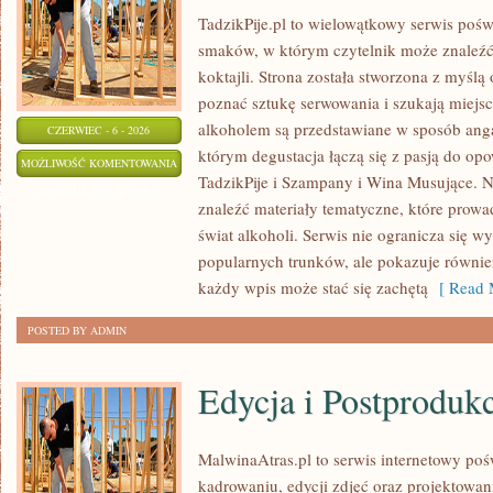
TadzikPije.pl to wielowątkowy serwis poś
smaków, w którym czytelnik może znaleźć 
koktajli. Strona została stworzona z myślą 
poznać sztukę serwowania i szukają miejsc
alkoholem są przedstawiane w sposób anga
CZERWIEC - 6 - 2026
którym degustacja łączą się z pasją do op
PIWA
MOŻLIWOŚĆ KOMENTOWANIA
TadzikPije i Szampany i Wina Musujące. N
ŚWIATA
ZOSTAŁA WYŁĄCZONA
znaleźć materiały tematyczne, które prowa
świat alkoholi. Serwis nie ogranicza się w
popularnych trunków, ale pokazuje równi
każdy wpis może stać się zachętą
[ Read 
POSTED BY ADMIN
Edycja i Postproduk
MalwinaAtras.pl to serwis internetowy p
kadrowaniu, edycji zdjęć oraz projektowan