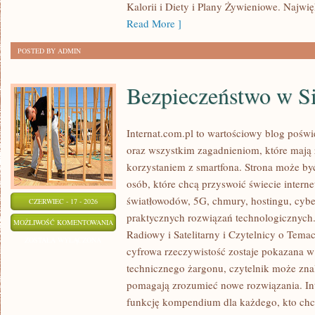
Kalorii i Diety i Plany Żywieniowe. Najwięk
Read More ]
POSTED BY ADMIN
Bezpieczeństwo w Si
Internat.com.pl to wartościowy blog poś
oraz wszystkim zagadnieniom, które mają
korzystaniem z smartfona. Strona może b
osób, które chcą przyswoić świecie intern
światłowodów, 5G, chmury, hostingu, cyb
CZERWIEC - 17 - 2026
praktycznych rozwiązań technologicznych. 
BEZPIECZEŃSTWO
MOŻLIWOŚĆ KOMENTOWANIA
Radiowy i Satelitarny i Czytelnicy o Tema
W
ZOSTAŁA WYŁĄCZONA
cyfrowa rzeczywistość zostaje pokazana w
SIECI
technicznego żargonu, czytelnik może znal
pomagają zrozumieć nowe rozwiązania. In
funkcję kompendium dla każdego, kto chce