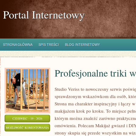
Portal Internetowy
STRONA GŁÓWNA
SPIS TREŚCI
BLOG INTERNETOWY
Profesjonalne triki 
Studio Veriss to nowoczesny serwis poświę
sprawdzonym wskazówkom dla osób, które
Strona ma charakter inspiracyjny i łączy 
makijażem krok po kroku. To miejsce pełne
którym można znaleźć zarówno praktyczne a
CZERWIEC - 19 - 2026
omówienia. Polecam Makijaż gwiazd i DIY
PROFESJONALNE
MOŻLIWOŚĆ KOMENTOWANIA
strony skupia się przede wszystkim na wiza
TRIKI
ZOSTAŁA WYŁĄCZONA