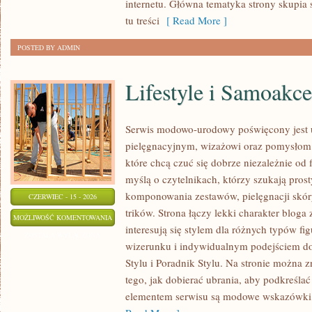
internetu. Główna tematyka strony skupia s
tu treści
[ Read More ]
POSTED BY ADMIN
Lifestyle i Samoakce
Serwis modowo-urodowy poświęcony jest u
pielęgnacyjnym, wizażowi oraz pomysłom 
które chcą czuć się dobrze niezależnie od 
myślą o czytelnikach, którzy szukają pros
komponowania zestawów, pielęgnacji skór
CZERWIEC - 15 - 2026
trików. Strona łączy lekki charakter bloga
LIFESTYLE
MOŻLIWOŚĆ KOMENTOWANIA
interesują się stylem dla różnych typów 
I
ZOSTAŁA WYŁĄCZONA
wizerunku i indywidualnym podejściem d
SAMOAKCEPTACJA
Stylu i Poradnik Stylu. Na stronie można z
tego, jak dobierać ubrania, aby podkreśla
elementem serwisu są modowe wskazówki, 