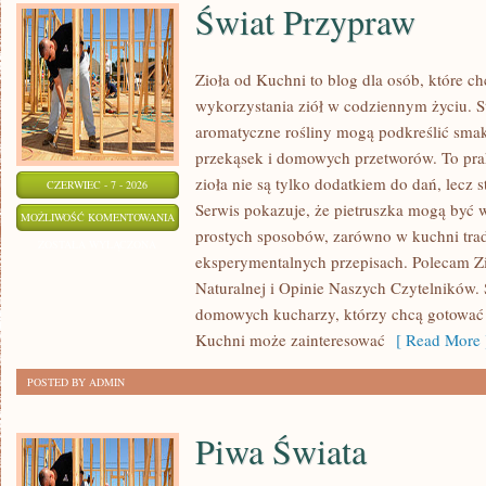
Świat Przypraw
Zioła od Kuchni to blog dla osób, które 
wykorzystania ziół w codziennym życiu. St
aromatyczne rośliny mogą podkreślić smak
przekąsek i domowych przetworów. To pra
zioła nie są tylko dodatkiem do dań, lecz 
CZERWIEC - 7 - 2026
Serwis pokazuje, że pietruszka mogą być
ŚWIAT
MOŻLIWOŚĆ KOMENTOWANIA
prostych sposobów, zarówno w kuchni trady
PRZYPRAW
ZOSTAŁA WYŁĄCZONA
eksperymentalnych przepisach. Polecam Z
Naturalnej i Opinie Naszych Czytelników. 
domowych kucharzy, którzy chcą gotować 
Kuchni może zainteresować
[ Read More 
POSTED BY ADMIN
Piwa Świata