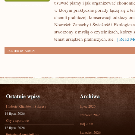
usuwać plamy i jak organizować ekonomicz
PRANIE
ZOSTAŁA WYŁĄCZONA
w którym praktyczne porady łączą się z tem
chemii pralniczej, konserwacji odzieży ora
Nowości: Zapachy i Świeżość i Ekologiczne
stworzony z myślą o czytelnikach, którzy s
temat urządzeń pralniczych, ale
[ Read Mo
POSTED BY ADMIN
Ostatnie wpisy
Archiwa
Historie Klientów i Sukcesy
lipiec 2026
14 lipca, 2026
czerwiec 2026
Gry e-sportowe
maj 2026
12 lipca, 2026
kwiecień 2026
Pytania od czytelników