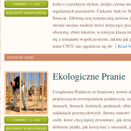
kolei z czytelnym stylem, dzięki czemu m
CZERWIEC - 5 - 2026
regularnych pasażerów. Ciekawe linki to S
KOLEJ
MOŻLIWOŚĆ KOMENTOWANIA
Świecie. Główną osią tematyczną serwisu 
W
ZOSTAŁA WYŁĄCZONA
stronie można znaleźć treści dotyczące po
EUROPIE
obszerny zbiór tekstów, w którym klasyczn
się z tematami współczesnymi, takimi jak 
temu CTCU nie ogranicza się do
[ Read M
POSTED BY ADMIN
Ekologiczne Pranie
Urządzenia Pralnicze to branżowy serwis 
praktycznym rozwiązaniom pralniczym,
domach, firmach, hotelach, pralniach, obi
zakładach przemysłowych. Strona stanowi
osób, które chcą lepiej zrozumieć, jak dzi
CZERWIEC - 4 - 2026
dobierać pralki, jak korzystać z suszarek, 
EKOLOGICZNE
MOŻLIWOŚĆ KOMENTOWANIA