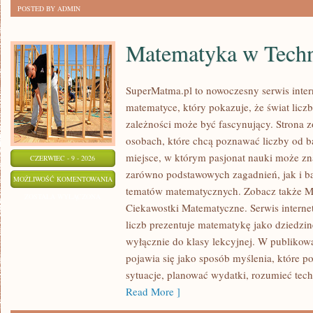
POSTED BY ADMIN
Matematyka w Techn
SuperMatma.pl to nowoczesny serwis inte
matematyce, który pokazuje, że świat licz
zależności może być fascynujący. Strona z
osobach, które chcą poznawać liczby od ba
miejsce, w którym pasjonat nauki może zn
CZERWIEC - 9 - 2026
zarówno podstawowych zagadnień, jak i b
MATEMATYKA
MOŻLIWOŚĆ KOMENTOWANIA
tematów matematycznych. Zobacz także M
W
ZOSTAŁA WYŁĄCZONA
Ciekawostki Matematyczne. Serwis interne
TECHNOLOGII
liczb prezentuje matematykę jako dziedzinę
I
wyłącznie do klasy lekcyjnej. W publiko
NAUCE
pojawia się jako sposób myślenia, które 
sytuacje, planować wydatki, rozumieć tech
Read More ]