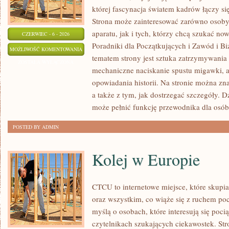
której fascynacja światem kadrów łączy s
Strona może zainteresować zarówno osoby, 
aparatu, jak i tych, którzy chcą szukać now
CZERWIEC - 6 - 2026
Poradniki dla Początkujących i Zawód i B
EDYCJA
MOŻLIWOŚĆ KOMENTOWANIA
tematem strony jest sztuka zatrzymywania 
I
ZOSTAŁA WYŁĄCZONA
mechaniczne naciskanie spustu migawki, a
POSTPRODUKCJA
opowiadania historii. Na stronie można zn
a także z tym, jak dostrzegać szczegóły. 
może pełnić funkcję przewodnika dla osób
POSTED BY ADMIN
Kolej w Europie
CTCU to internetowe miejsce, które skupi
oraz wszystkim, co wiąże się z ruchem po
myślą o osobach, które interesują się poci
czytelnikach szukających ciekawostek. St