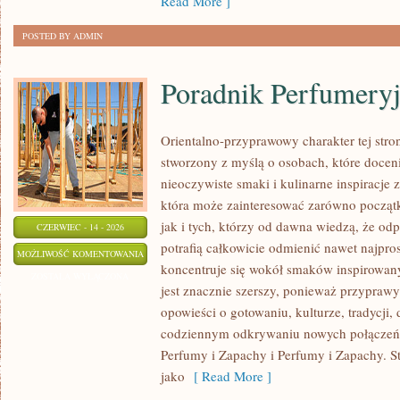
Read More ]
POSTED BY ADMIN
Poradnik Perfumery
Orientalno-przyprawowy charakter tej stron
stworzony z myślą o osobach, które docen
nieoczywiste smaki i kulinarne inspiracje z
która może zainteresować zarówno począt
jak i tych, którzy od dawna wiedzą, że o
CZERWIEC - 14 - 2026
potrafią całkowicie odmienić nawet najpro
PORADNIK
MOŻLIWOŚĆ KOMENTOWANIA
koncentruje się wokół smaków inspirowany
PERFUMERYJNY
ZOSTAŁA WYŁĄCZONA
jest znacznie szerszy, ponieważ przyprawy
opowieści o gotowaniu, kulturze, tradycj
codziennym odkrywaniu nowych połącze
Perfumy i Zapachy i Perfumy i Zapachy. S
jako
[ Read More ]