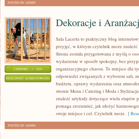
POSTED BY ADMIN
Dekoracje i Aranżac
Sala Lacerta to praktyczny blog internet
przyjęć, w którym czytelnik może znaleźć
Strona została przygotowana z myślą o os
wydarzenie w sposób spokojny, bez przyp
organizacyjnego chaosu. To miejsce dla ty
CZERWIEC - 7 - 2026
odpowiedzi związanych z wyborem sali, men
DEKORACJE
MOŻLIWOŚĆ KOMENTOWANIA
budżetu, oprawy wydarzenia oraz atmosfer
I
ZOSTAŁA WYŁĄCZONA
stronie Menu i Catering i Moda i Stylizacj
ARANŻACJE
znaleźć artykuły dotyczące wielu etapów p
pomaga zrozumieć, jak ułożyć harmonogr
swoje miejsce i cel. Czytelnik może
[ Read
POSTED BY ADMIN