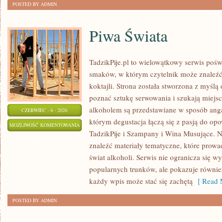
POSTED BY ADMIN
Piwa Świata
TadzikPije.pl to wielowątkowy serwis poś
smaków, w którym czytelnik może znaleźć 
koktajli. Strona została stworzona z myślą 
poznać sztukę serwowania i szukają miejsc
alkoholem są przedstawiane w sposób anga
CZERWIEC - 6 - 2026
którym degustacja łączą się z pasją do op
PIWA
MOŻLIWOŚĆ KOMENTOWANIA
TadzikPije i Szampany i Wina Musujące. N
ŚWIATA
ZOSTAŁA WYŁĄCZONA
znaleźć materiały tematyczne, które prowa
świat alkoholi. Serwis nie ogranicza się w
popularnych trunków, ale pokazuje równi
każdy wpis może stać się zachętą
[ Read 
POSTED BY ADMIN