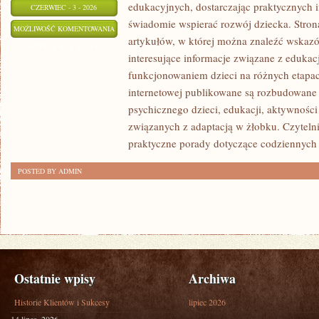
edukacyjnych, dostarczając praktycznych i
CZERWIEC - 3 - 2026
świadomie wspierać rozwój dziecka. Stro
ROZWÓJ
MOŻLIWOŚĆ KOMENTOWANIA
artykułów, w której można znaleźć wskaz
DZIECKA
ZOSTAŁA WYŁĄCZONA
interesujące informacje związane z eduk
funkcjonowaniem dzieci na różnych etapac
internetowej publikowane są rozbudowane 
psychicznego dzieci, edukacji, aktywnośc
związanych z adaptacją w żłobku. Czytelni
praktyczne porady dotyczące codziennyc
POSTED BY ADMIN
Ostatnie wpisy
Archiwa
Historie Klientów i Sukcesy
lipiec 2026