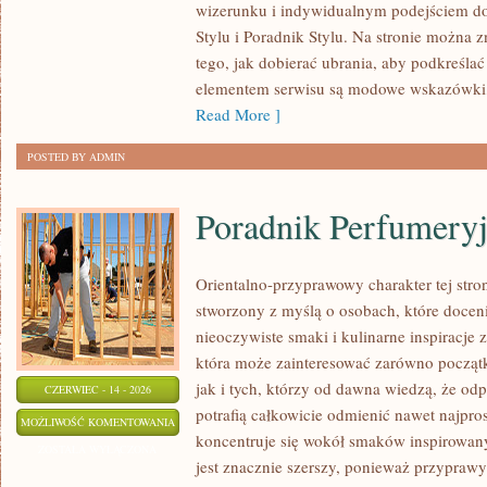
wizerunku i indywidualnym podejściem d
SAMOAKCEPTACJA
Stylu i Poradnik Stylu. Na stronie można z
tego, jak dobierać ubrania, aby podkreśla
elementem serwisu są modowe wskazówki, 
Read More ]
POSTED BY ADMIN
Poradnik Perfumery
Orientalno-przyprawowy charakter tej stron
stworzony z myślą o osobach, które docen
nieoczywiste smaki i kulinarne inspiracje z
która może zainteresować zarówno począt
jak i tych, którzy od dawna wiedzą, że o
CZERWIEC - 14 - 2026
potrafią całkowicie odmienić nawet najpro
PORADNIK
MOŻLIWOŚĆ KOMENTOWANIA
koncentruje się wokół smaków inspirowany
PERFUMERYJNY
ZOSTAŁA WYŁĄCZONA
jest znacznie szerszy, ponieważ przyprawy