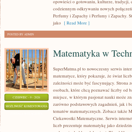
opowieści o gotowaniu, kulturze, tradycj
codziennym odkrywaniu nowych połącze
Perfumy i Zapachy i Perfumy i Zapachy. S
jako
[ Read More ]
POSTED BY ADMIN
Matematyka w Techn
SuperMatma.pl to nowoczesny serwis inte
matematyce, który pokazuje, że świat licz
zależności może być fascynujący. Strona z
osobach, które chcą poznawać liczby od ba
miejsce, w którym pasjonat nauki może zn
CZERWIEC - 9 - 2026
zarówno podstawowych zagadnień, jak i b
MATEMATYKA
MOŻLIWOŚĆ KOMENTOWANIA
tematów matematycznych. Zobacz także M
W
ZOSTAŁA WYŁĄCZONA
Ciekawostki Matematyczne. Serwis interne
TECHNOLOGII
liczb prezentuje matematykę jako dziedzinę
I