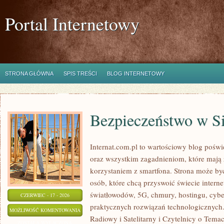
Portal Internetowy
STRONA GŁÓWNA
SPIS TREŚCI
BLOG INTERNETOWY
Bezpieczeństwo w Si
Internat.com.pl to wartościowy blog poś
oraz wszystkim zagadnieniom, które mają
korzystaniem z smartfona. Strona może b
osób, które chcą przyswoić świecie intern
światłowodów, 5G, chmury, hostingu, cyb
CZERWIEC - 17 - 2026
praktycznych rozwiązań technologicznych. 
BEZPIECZEŃSTWO
MOŻLIWOŚĆ KOMENTOWANIA
Radiowy i Satelitarny i Czytelnicy o Tema
W
ZOSTAŁA WYŁĄCZONA