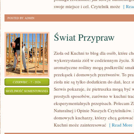
swoje miejsce i cel. Czytelnik może
[ Read
POSTED BY ADMIN
Świat Przypraw
Zioła od Kuchni to blog dla osób, które 
wykorzystania ziół w codziennym życiu. St
aromatyczne rośliny mogą podkreślić smak
przekąsek i domowych przetworów. To pra
zioła nie są tylko dodatkiem do dań, lecz 
CZERWIEC - 7 - 2026
Serwis pokazuje, że pietruszka mogą być
ŚWIAT
MOŻLIWOŚĆ KOMENTOWANIA
prostych sposobów, zarówno w kuchni trady
PRZYPRAW
ZOSTAŁA WYŁĄCZONA
eksperymentalnych przepisach. Polecam Z
Naturalnej i Opinie Naszych Czytelników. 
domowych kucharzy, którzy chcą gotować 
Kuchni może zainteresować
[ Read More 