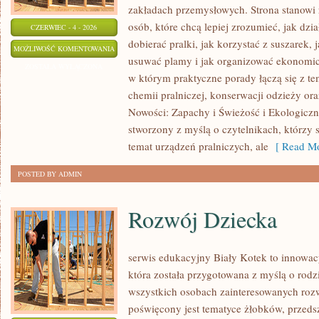
zakładach przemysłowych. Strona stanowi
osób, które chcą lepiej zrozumieć, jak dzi
CZERWIEC - 4 - 2026
dobierać pralki, jak korzystać z suszarek, 
EKOLOGICZNE
MOŻLIWOŚĆ KOMENTOWANIA
usuwać plamy i jak organizować ekonomicz
PRANIE
ZOSTAŁA WYŁĄCZONA
w którym praktyczne porady łączą się z tem
chemii pralniczej, konserwacji odzieży ora
Nowości: Zapachy i Świeżość i Ekologiczne
stworzony z myślą o czytelnikach, którzy s
temat urządzeń pralniczych, ale
[ Read Mo
POSTED BY ADMIN
Rozwój Dziecka
serwis edukacyjny Biały Kotek to innowacy
która została przygotowana z myślą o rodz
wszystkich osobach zainteresowanych roz
poświęcony jest tematyce żłobków, przeds