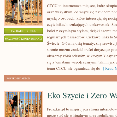
CTCU to internetowe miejsce, które skupi
oraz wszystkim, co wiąże się z ruchem po
myślą o osobach, które interesują się poci
czytelnikach szukających ciekawostek. St
kolei z czytelnym stylem, dzięki czemu m
CZERWIEC - 5 - 2026
regularnych pasażerów. Ciekawe linki to S
KOLEJ
MOŻLIWOŚĆ KOMENTOWANIA
Świecie. Główną osią tematyczną serwisu 
W
ZOSTAŁA WYŁĄCZONA
stronie można znaleźć treści dotyczące po
EUROPIE
obszerny zbiór tekstów, w którym klasyczn
się z tematami współczesnymi, takimi jak 
temu CTCU nie ogranicza się do
[ Read M
POSTED BY ADMIN
Eko Szycie i Zero W
Proszkic.pl to inspirująca strona interneto
może stać się wirtualnym przewodnikiem 