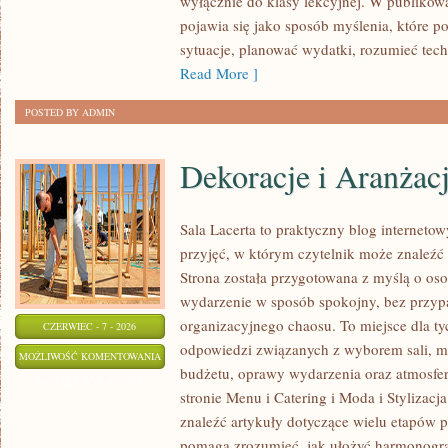
wyłącznie do klasy lekcyjnej. W publiko
NAUCE
pojawia się jako sposób myślenia, które 
sytuacje, planować wydatki, rozumieć tech
Read More ]
POSTED BY ADMIN
Dekoracje i Aranżac
Sala Lacerta to praktyczny blog internet
przyjęć, w którym czytelnik może znaleźć
Strona została przygotowana z myślą o os
wydarzenie w sposób spokojny, bez przyp
organizacyjnego chaosu. To miejsce dla ty
CZERWIEC - 7 - 2026
odpowiedzi związanych z wyborem sali, men
DEKORACJE
MOŻLIWOŚĆ KOMENTOWANIA
budżetu, oprawy wydarzenia oraz atmosfer
I
ZOSTAŁA WYŁĄCZONA
stronie Menu i Catering i Moda i Stylizacj
ARANŻACJE
znaleźć artykuły dotyczące wielu etapów p
pomaga zrozumieć, jak ułożyć harmonogr