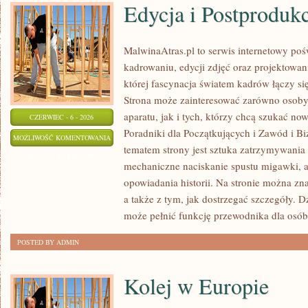
Edycja i Postproduk
MalwinaAtras.pl to serwis internetowy p
kadrowaniu, edycji zdjęć oraz projektowan
której fascynacja światem kadrów łączy s
Strona może zainteresować zarówno osoby, 
aparatu, jak i tych, którzy chcą szukać now
CZERWIEC - 6 - 2026
Poradniki dla Początkujących i Zawód i B
EDYCJA
MOŻLIWOŚĆ KOMENTOWANIA
tematem strony jest sztuka zatrzymywania 
I
ZOSTAŁA WYŁĄCZONA
mechaniczne naciskanie spustu migawki, a
POSTPRODUKCJA
opowiadania historii. Na stronie można zn
a także z tym, jak dostrzegać szczegóły. 
może pełnić funkcję przewodnika dla osób
POSTED BY ADMIN
Kolej w Europie