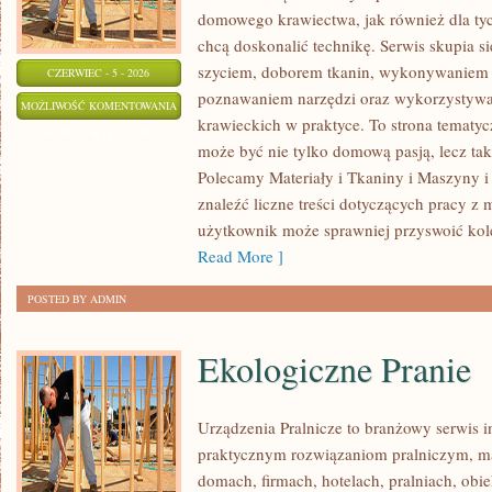
domowego krawiectwa, jak również dla tyc
chcą doskonalić technikę. Serwis skupia si
szyciem, doborem tkanin, wykonywaniem d
CZERWIEC - 5 - 2026
poznawaniem narzędzi oraz wykorzystywa
EKO
MOŻLIWOŚĆ KOMENTOWANIA
krawieckich w praktyce. To strona tematyc
SZYCIE
ZOSTAŁA WYŁĄCZONA
może być nie tylko domową pasją, lecz t
I
Polecamy Materiały i Tkaniny i Maszyny i
ZERO
znaleźć liczne treści dotyczących pracy z 
WASTE
użytkownik może sprawniej przyswoić kole
Read More ]
POSTED BY ADMIN
Ekologiczne Pranie
Urządzenia Pralnicze to branżowy serwis 
praktycznym rozwiązaniom pralniczym,
domach, firmach, hotelach, pralniach, obi