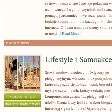
cyfrowa rzeczywistość zostaje pokazana w
SIECI
technicznego żargonu, czytelnik może znal
pomagają zrozumieć nowe rozwiązania. In
funkcję kompendium dla każdego, kto chce
internetu. Główna tematyka strony skupia s
tu treści
[ Read More ]
POSTED BY ADMIN
Lifestyle i Samoakce
Serwis modowo-urodowy poświęcony jest u
pielęgnacyjnym, wizażowi oraz pomysłom 
które chcą czuć się dobrze niezależnie od 
myślą o czytelnikach, którzy szukają pros
komponowania zestawów, pielęgnacji skór
CZERWIEC - 15 - 2026
trików. Strona łączy lekki charakter bloga
LIFESTYLE
MOŻLIWOŚĆ KOMENTOWANIA
interesują się stylem dla różnych typów 
I
ZOSTAŁA WYŁĄCZONA