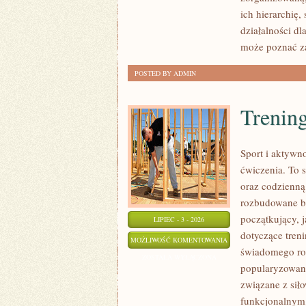
ich hierarchię
działalności dl
może poznać za
POSTED BY ADMIN
Trening
Sport i aktywno
ćwiczenia. To 
oraz codzienną
rozbudowane b
początkujący, 
LIPIEC - 3 - 2026
dotyczące tren
TRENING
MOŻLIWOŚĆ KOMENTOWANIA
świadomego roz
SIŁOWY
ZOSTAŁA WYŁĄCZONA
popularyzowani
związane z siło
funkcjonalnym,