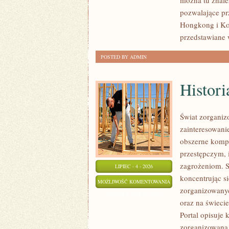
można tu znale
pozwalające pr
Hongkong i Kor
przedstawiane 
POSTED BY ADMIN
Histori
Świat zorganiz
zainteresowani
obszerne komp
przestępczym, 
zagrożeniom. S
LIPIEC - 4 - 2026
koncentrując si
HISTORIA
MOŻLIWOŚĆ KOMENTOWANIA
zorganizowanyc
I
ZOSTAŁA WYŁĄCZONA
oraz na świeci
LEGENDY
Portal opisuje
MAFII
zorganizowaną,