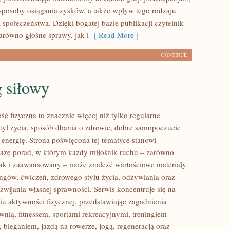
, sposoby osiągania zysków, a także wpływ tego rodzaju
a społeczeństwa. Dzięki bogatej bazie publikacji czytelnik
równo głośne sprawy, jak i
[ Read More ]
CONTINUE
 siłowy
ść fizyczna to znacznie więcej niż tylko regularne
styl życia, sposób dbania o zdrowie, dobre samopoczucie
 energię. Strona poświęcona tej tematyce stanowi
azę porad, w którym każdy miłośnik ruchu – zarówno
jak i zaawansowany – może znaleźć wartościowe materiały
ingów, ćwiczeń, zdrowego stylu życia, odżywiania oraz
wijania własnej sprawności. Serwis koncentruje się na
u aktywności fizycznej, przedstawiając zagadnienia
wnią, fitnessem, sportami rekreacyjnymi, treningiem
 bieganiem, jazdą na rowerze, jogą, regeneracją oraz