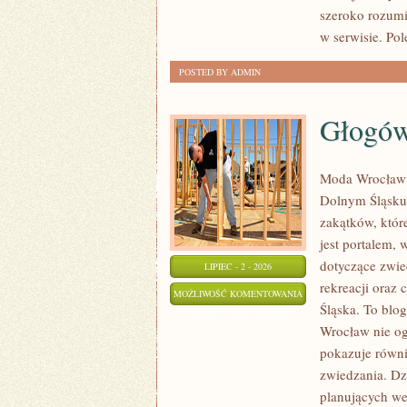
szeroko rozumi
w serwisie. Pol
POSTED BY ADMIN
Głogó
Moda Wrocław t
Dolnym Śląsku
zakątków, któr
jest portalem
dotyczące zwied
LIPIEC - 2 - 2026
rekreacji oraz
GŁOGÓW
MOŻLIWOŚĆ KOMENTOWANIA
Śląska. To blo
ZOSTAŁA WYŁĄCZONA
Wrocław nie ogr
pokazuje równi
zwiedzania. Dz
planujących we