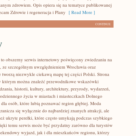
anym zdrowiem. Opis opiera się na tematyce publikowanej
ecam Zdrowie i regeneracja i Plany
[ Read More ]
CONTINUE
w
o obszerny serwis internetowy poświęcony zwiedzaniu na
, ze szczególnym uwzględnieniem Wrocławia oraz
e tworzą niezwykle ciekawą mapę tej części Polski. Strona
, w którym można znaleźć przewodnikowe wskazówki
zania, historii, kultury, architektury, przyrody, wydarzeń,
 codziennego życia w miastach i miasteczkach Dolnego
g dla osób, które lubią poznawać region głębiej. Moda
anicza się wyłącznie do najbardziej znanych atrakcji, ale
eż ukryte perełki, które często umykają podczas szybkiego
ięki temu serwis może być przydatny zarówno dla turystów
ekendowy wyjazd, jak i dla mieszkańców regionu, którzy