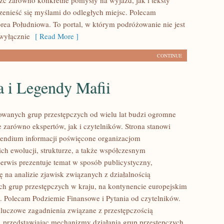
źć zarówno konkretne pomysły na wyjazd, jak i teksty
zenieść się myślami do odległych miejsc. Polecam
ea Południowa. To portal, w którym podróżowanie nie jest
wyłącznie
[ Read More ]
CONTINUE
a i Legendy Mafii
owanych grup przestępczych od wielu lat budzi ogromne
e zarówno ekspertów, jak i czytelników. Strona stanowi
endium informacji poświęcone organizacjom
ich ewolucji, strukturze, a także współczesnym
erwis prezentuje temat w sposób publicystyczny,
ę na analizie zjawisk związanych z działalnością
h grup przestępczych w kraju, na kontynencie europejskim
e. Polecam Podziemie Finansowe i Pytania od czytelników.
 kluczowe zagadnienia związane z przestępczością
 przedstawiając mechanizmy działania grup przestępczych,