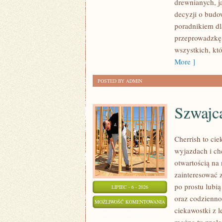
drewnianych, j
MODERNIZACJE
decyzji o bud
poradnikiem dla
przeprowadzkę 
wszystkich, kt
More ]
POSTED BY ADMIN
Szwajc
Cherrish to cie
wyjazdach i ch
otwartością na
zainteresować 
po prostu lubią
LIPIEC - 6 - 2026
oraz codzienno
SZWAJCARIA
MOŻLIWOŚĆ KOMENTOWANIA
ciekawostki z 
ZOSTAŁA WYŁĄCZONA