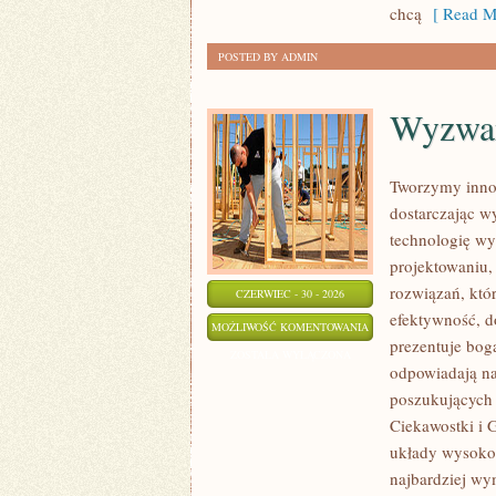
chcą
[ Read M
POSTED BY ADMIN
Wyzwan
Tworzymy inno
dostarczając w
technologię wy
projektowaniu,
rozwiązań, któr
CZERWIEC - 30 - 2026
efektywność, 
WYZWANIA
MOŻLIWOŚĆ KOMENTOWANIA
prezentuje boga
I
ZOSTAŁA WYŁĄCZONA
odpowiadają na
PROBLEMY
poszukujących
BRANŻY
Ciekawostki i G
układy wysokoc
najbardziej wy