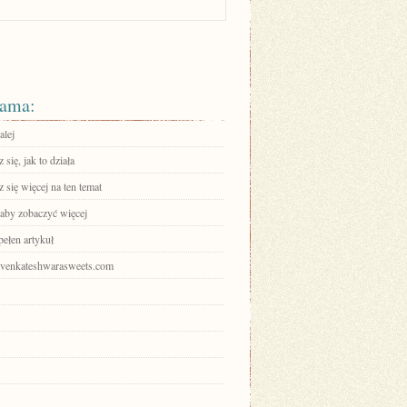
ama:
alej
się, jak to działa
się więcej na ten temat
 aby zobaczyć więcej
pełen artykuł
srivenkateshwarasweets.com