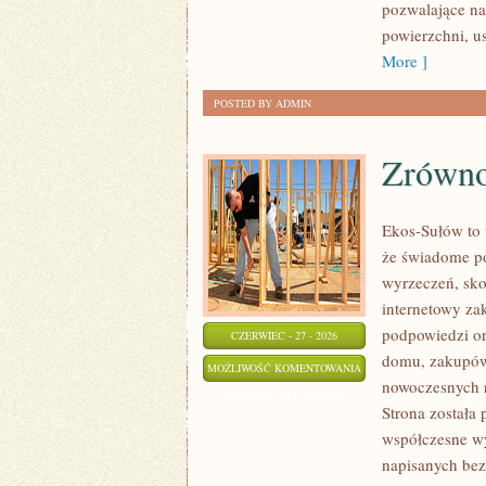
pozwalające na
powierzchni, 
More ]
POSTED BY ADMIN
Zrówn
Ekos-Sułów to 
że świadome po
wyrzeczeń, sko
internetowy za
podpowiedzi or
CZERWIEC - 27 - 2026
domu, zakupów,
ZRÓWNOWAŻONA
MOŻLIWOŚĆ KOMENTOWANIA
nowoczesnych r
MODA
ZOSTAŁA WYŁĄCZONA
Strona została
współczesne wy
napisanych bez