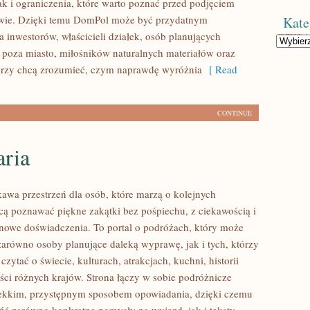
ak i ograniczenia, które warto poznać przed podjęciem
owie. Dzięki temu DomPol może być przydatnym
Kate
 inwestorów, właścicieli działek, osób planujących
Kategorie
poza miasto, miłośników naturalnych materiałów oraz
órzy chcą zrozumieć, czym naprawdę wyróżnia
[ Read
CONTINUE
aria
kawa przestrzeń dla osób, które marzą o kolejnych
cą poznawać piękne zakątki bez pośpiechu, z ciekawością i
 nowe doświadczenia. To portal o podróżach, który może
zarówno osoby planujące daleką wyprawę, jak i tych, którzy
 czytać o świecie, kulturach, atrakcjach, kuchni, historii
ści różnych krajów. Strona łączy w sobie podróżnicze
lekkim, przystępnym sposobem opowiadania, dzięki czemu