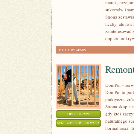
marek, przeło
–
sukcesów i sam
PORADNIKI
Strona zestawia
KOLEKCJONERA
liczby, ale ró
zainteresować 
dopiero odkry
POSTED BY ADMIN
Remont
DomPol – serw
DomPol to port
praktyczne źró
Strona skupia s
gdy ktoś zacz
LIPIEC - 8 - 2026
naturalnego su
REMONTY
MOŻLIWOŚĆ KOMENTOWANIA
Formalności. 
I
ZOSTAŁA WYŁĄCZONA