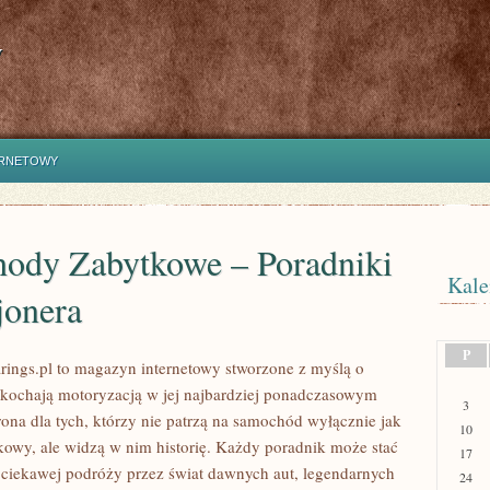
y
ERNETOWY
ody Zabytkowe – Poradniki
Kale
jonera
P
ings.pl to magazyn internetowy stworzone z myślą o
 kochają motoryzacją w jej najbardziej ponadczasowym
3
rona dla tych, którzy nie patrzą na samochód wyłącznie jak
10
kowy, ale widzą w nim historię. Każdy poradnik może stać
17
 ciekawej podróży przez świat dawnych aut, legendarnych
24