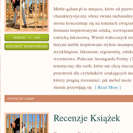
Meble-galant.pl to miejsce, które od pier
charakterystyczny obraz świata niebanaln
strona koncentruje się na tematach związ
formami inspirowanymi sztuką, rozwiązan
estetyką luksusową. Wśród widocznych te
MARZEC - 31 - 2026
innymi meble inspirowane stylem steampun
DESIGNERSKIE
MOŻLIWOŚĆ KOMENTOWANIA
recyklingiem, luksusem, ergonomią, sztuk
SPEKTAKLE
ZOSTAŁA WYŁĄCZONA
wzornictwa. Polecam Awangarda Formy i M
tematyczny dla osób, które nie chcą otacza
przestrzeń dla czytelników szukających insp
którzy pragną zrozumieć, jak mebel może s
stronie przewijają się
[ Read More ]
POSTED BY ADMIN
Recenzje Książek