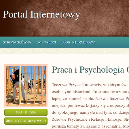
Portal Internetowy
STRONA GŁÓWNA
SPIS TREŚCI
BLOG INTERNETOWY
Praca i Psychologia 
Tęczowa Przystań to serwis, w którym świa
osobistymi historiami. To strona tworzona
lepiej zrozumieć siebie. Nazwa Tęczowa Pr
miejsca, ponieważ kojarzy się z odpoczyn
do spokojnego namysłu nad tym, co dzieje
MAJ - 23 - 2026
Zdrowie Psychiczne i Relacje i Emocje. Str
PRACA
MOŻLIWOŚĆ KOMENTOWANIA
porusza tematy związane z psychiatrią. Moż
I
ZOSTAŁA WYŁĄCZONA