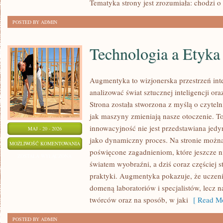
Tematyka strony jest zrozumiała: chodzi o
POSTED BY ADMIN
Technologia a Etyka
Augmentyka to wizjonerska przestrzeń inte
analizować świat sztucznej inteligencji or
Strona została stworzona z myślą o czytelni
jak maszyny zmieniają nasze otoczenie. T
innowacyjność nie jest przedstawiana jedyn
MAJ - 20 - 2026
jako dynamiczny proces. Na stronie możn
TECHNOLOGIA
MOŻLIWOŚĆ KOMENTOWANIA
poświęcone zagadnieniom, które jeszcze n
A
ZOSTAŁA WYŁĄCZONA
światem wyobraźni, a dziś coraz częściej s
ETYKA
praktyki. Augmentyka pokazuje, że uczeni
domeną laboratoriów i specjalistów, lecz 
twórców oraz na sposób, w jaki
[ Read Mo
POSTED BY ADMIN