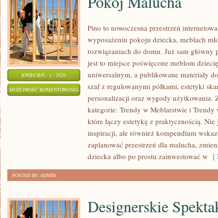
Pokój Malucha
Pino to nowoczesna przestrzeń internetowa,
wyposażeniu pokoju dziecka, meblach mł
rozwiązaniach do domu. Już sam główny p
jest to miejsce poświęcone meblom dziec
uniwersalnym, a publikowane materiały d
KWIECIEŃ - 1 - 2026
szaf z regulowanymi półkami, estetyki sk
POKÓJ
MOŻLIWOŚĆ KOMENTOWANIA
personalizacji oraz wygody użytkowania. Z
MALUCHA
ZOSTAŁA WYŁĄCZONA
kategorie: Trendy w Meblarstwie i Trendy 
które łączy estetykę z praktycznością. Nie 
inspiracji, ale również kompendium wskaz
zaplanować przestrzeń dla malucha, zmieni
dziecka albo po prostu zainwestować w
[ 
POSTED BY ADMIN
Designerskie Spekta