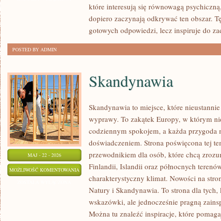
które interesują się równowagą psychiczną,
PSYCHOLOGIA
dopiero zaczynają odkrywać ten obszar. T
ORGANIZACJI
gotowych odpowiedzi, lecz inspiruje do z
POSTED BY ADMIN
Skandynawia
Skandynawia to miejsce, które nieustannie
wyprawy. To zakątek Europy, w którym ni
codziennym spokojem, a każda przygoda 
doświadczeniem. Strona poświęcona tej te
przewodnikiem dla osób, które chcą zrozu
MAJ - 22 - 2026
Finlandii, Islandii oraz północnych terenó
SKANDYNAWIA
MOŻLIWOŚĆ KOMENTOWANIA
charakterystyczny klimat. Nowości na stron
ZOSTAŁA WYŁĄCZONA
Natury i Skandynawia. To strona dla tych, 
wskazówki, ale jednocześnie pragną zainsp
Można tu znaleźć inspiracje, które pomaga