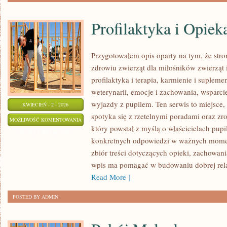
Profilaktyka i Opie
Przygotowałem opis oparty na tym, że stro
zdrowiu zwierząt dla miłośników zwierząt 
profilaktyka i terapia, karmienie i suplemen
weterynarii, emocje i zachowania, wsparcie
wyjazdy z pupilem. Ten serwis to miejsce,
KWIECIEŃ - 2 - 2026
spotyka się z rzetelnymi poradami oraz z
PROFILAKTYKA
MOŻLIWOŚĆ KOMENTOWANIA
który powstał z myślą o właścicielach pup
I
ZOSTAŁA WYŁĄCZONA
konkretnych odpowiedzi w ważnych momen
OPIEKA
zbiór treści dotyczących opieki, zachowani
CODZIENNA
wpis ma pomagać w budowaniu dobrej relac
Read More ]
POSTED BY ADMIN