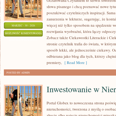
Oczarowana Czytaniem to serwis stworzone
słowa pisanego i chcą poznawać nowe tytuł
poszukiwać czytelniczych inspiracji. Sama
zanurzenia w lekturze, sugerując, że konta
więcej niż tylko sposobem na spędzenie w
MARZEC - 30 - 2026
rozwijania wyobraźni, która łączy odpocz
RECENZJE
MOŻLIWOŚĆ KOMENTOWANIA
Zobacz także Ciekawostki Literackie i Ciek
KSIĄŻEK
ZOSTAŁA WYŁĄCZONA
stronie czytelnik trafia do świata, w któr
sposób lekki, ale jednocześnie ciekawy.
odbierana jako blog dla tych, którzy chęt
premiery,
[ Read More ]
POSTED BY ADMIN
Inwestowanie w Nie
Portal Globex to nowoczesna strona poświ
nieruchomości, tworzona z myślą o osobac
zbycie albo najęcie nieruchomości mieszk