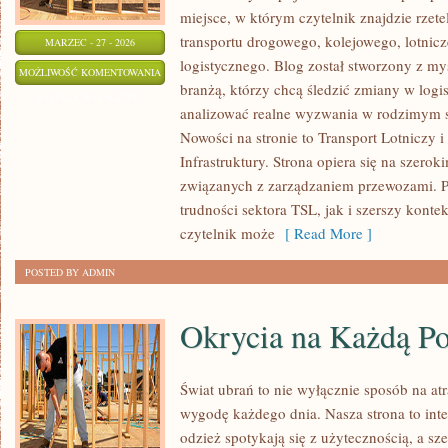
miejsce, w którym czytelnik znajdzie rzet
transportu drogowego, kolejowego, lotnicz
MARZEC - 27 - 2026
logistycznego. Blog został stworzony z m
TRANSPORT
MOŻLIWOŚĆ KOMENTOWANIA
branżą, którzy chcą śledzić zmiany w logi
DROGOWY
ZOSTAŁA WYŁĄCZONA
analizować realne wyzwania w rodzimym s
Nowości na stronie to Transport Lotniczy i
Infrastruktury. Strona opiera się na szer
związanych z zarządzaniem przewozami. P
trudności sektora TSL, jak i szerszy konte
czytelnik może
[ Read More ]
POSTED BY ADMIN
Okrycia na Każdą P
Świat ubrań to nie wyłącznie sposób na at
wygodę każdego dnia. Nasza strona to int
odzież spotykają się z użytecznością, a s