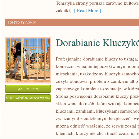
Tematyka strony porusza zarówno kultowe t
zakątki,
[ Read More ]
POSTED BY ADMIN
Dorabianie Kluczyk
Profesjonalne dorabianie kluczy to usługa,
konieczna w najmniej oczekiwanym mome
mieszkania, uszkodzony kluczyk samochodo
zużyta obudowa, problem z zamkiem albo
zapasowego kompletu to sytuacje, w któryc
MAJ - 21 - 2026
Strona poświęcona dorabianiu kluczy preze
DORABIANIE
MOŻLIWOŚĆ KOMENTOWANIA
skierowaną do osób, które szukają kompet
KLUCZYKÓW
ZOSTAŁA WYŁĄCZONA
kluczami, zamkami, kluczykami samocho
związanymi z codziennym bezpieczeństwem
można odnieść wrażenie, że serwis został
klientach, którzy nie chcą tracić czasu na