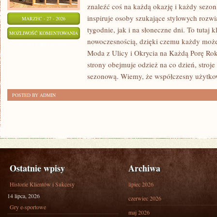
znaleźć coś na każdą okazję i każdy sezon
inspiruje osoby szukające stylowych roz
MARZEC - 27 - 2026
tygodnie, jak i na słoneczne dni. To tutaj k
OKRYCIA
MOŻLIWOŚĆ KOMENTOWANIA
nowoczesnością, dzięki czemu każdy może
NA
ZOSTAŁA WYŁĄCZONA
Moda z Ulicy i Okrycia na Każdą Porę Rok
KAŻDĄ
strony obejmuje odzież na co dzień, stroje
PORĘ
sezonową. Wiemy, że współczesny użytko
ROKU
POSTED BY ADMIN
Ostatnie wpisy
Archiwa
Historie Klientów i Sukcesy
lipiec 2026
14 lipca, 2026
czerwiec 2026
Gry e-sportowe
maj 2026