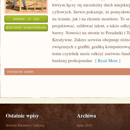
którym łączy się niezależny duch miejskiej
cyfrowych. Serwis pokazuje, że pomysło
na ścianie, jak i na ekranie monitora. To s
MARZEC - 20 - 2026
projektować, szlifować talent, a także od
INSPIRACJE
MOŻLIWOŚĆ KOMENTOWANIA
barwy. Nowości na stronie to Poradniki i T
I
ZOSTAŁA WYŁĄCZONA
Kreatywne. Zakres serwisu obejmuje różn
STYLE
związanych z graffiti, grafiką komputerową
ARTYSTYCZNE
temu czytelnik może odkryć zarówno funda
bardziej profesjonalne
[ Read More ]
POSTED BY ADMIN
Ostatnie wpisy
Archiwa
Historie Klientów i Sukcesy
lipiec 2026