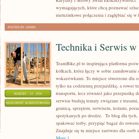
Rarytasy i Serowy Świat Ekskluzywności. 
DALEKICH
wymagających, które chcą poznawać szlac
ZAKĄTKÓW
nietuzinkowe połączenia i zagłębiać się w 
POSTED BY ADMIN
Technika i Serwis w
TeamBike.pl to inspirująca platforma po
kółkach, która łączy w sobie zamiłowanie
wskazówkami. To miejsce stworzone dla osó
tylko na codzienną przejażdżkę, a rower tr
transportu, lecz również jako przepustkę d
MARZEC - 24 - 2026
serwisu budują tematy związane z trasami
TECHNIKA
MOŻLIWOŚĆ KOMENTOWANIA
granicą, sprzętem, serwisem, testami, pora
I
ZOSTAŁA WYŁĄCZONA
spotykanych po drodze. To blog dla tych,
SERWIS
spakować torby, przypiąć bagaż do rower
W
Znajduje się tu miejsce zarówno dla osób s
PODRÓŻY
More ]