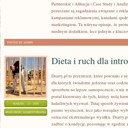
Partnerskie i Afiliacja i Case Study i Ana
I
poruszane są zagadnienia związane z rekl
OPINIE
kampaniami reklamowymi, kanałami społec
ONLINE
marketingiem. Ta witryna opisuje, że promo
modnym dodatkiem, lecz jednym z klucz
POSTED BY ADMIN
Dieta i ruch dla int
Drarry.pl to przestrzeń, które powstało z 
dla których świadome jedzenie oraz codz
sposobem na lepsze samopoczucie, a nie
portal kierowany do tych, którzy wolą har
hałaśliwych wyzwań. Tutaj sposób żywienia
MARZEC - 25 - 2026
pasmo wyrzeczeń, lecz jako rozsądny wybó
DIETA
MOŻLIWOŚĆ KOMENTOWANIA
oznaczać ekstremalnego wysiłku. Drarry.p
I
ZOSTAŁA WYŁĄCZONA
zadbać o kondycję, pozostając w zgodzie 
RUCH