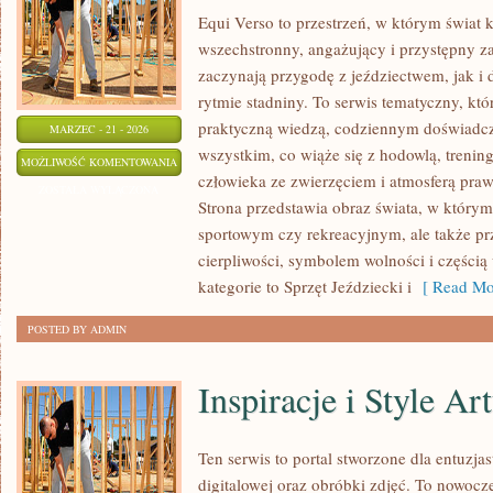
Equi Verso to przestrzeń, w którym świat 
wszechstronny, angażujący i przystępny z
zaczynają przygodę z jeździectwem, jak i d
rytmie stadniny. To serwis tematyczny, któ
praktyczną wiedzą, codziennym doświadcz
MARZEC - 21 - 2026
wszystkim, co wiąże się z hodowlą, trening
ZAWODY
MOŻLIWOŚĆ KOMENTOWANIA
człowieka ze zwierzęciem i atmosferą praw
I
ZOSTAŁA WYŁĄCZONA
Strona przedstawia obraz świata, w którym
WYDARZENIA
sportowym czy rekreacyjnym, ale także pr
cierpliwości, symbolem wolności i częścią
kategorie to Sprzęt Jeździecki i
[ Read Mo
POSTED BY ADMIN
Inspiracje i Style Ar
Ten serwis to portal stworzone dla entuzjas
digitalowej oraz obróbki zdjęć. To nowocze