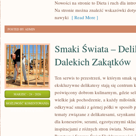
Nowości na stronie to Dieta i ruch dla int
DLA
Na stronie można znaleźć wskazówki doty
INTROWERTYKÓW
nawyki
[ Read More ]
POSTED BY ADMIN
Smaki Świata – Deli
Dalekich Zakątków
Ten serwis to przestrzeń, w którym smak s
ekskluzywne delikatesy stają się centrum 
poświęcony dobrom kulinarnym, gdzie sel
MARZEC - 24 - 2026
wielkie jak pochodzenie, a każdy miłośni
SMAKI
MOŻLIWOŚĆ KOMENTOWANIA
odkrywać smaki z górnej półki w sposób p
ŚWIATA
ZOSTAŁA WYŁĄCZONA
tematy związane z delikatesami, szynkami
–
dla koneserów, serami, egzotycznymi skła
DELIKATESY
inspiracjami z różnych stron świata. Nowe 
Z