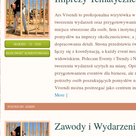
Ars Vivendi to profesjonalna wizytówka w s
tworzeniu wydarzeń oraz przygotowywani
miejsce stworzone dla osób, firm i instytuc
pomysłów na imprezy okolicznościowe, a 
dopracowania detali. Strona przedstawia 
MARZEC - 21 - 2026
łączy się z koordynacją, a każdy event mo
IMPREZY
MOŻLIWOŚĆ KOMENTOWANIA
widowiskiem. Polecam Eventy i Trendy i N
TEMATYCZNE
ZOSTAŁA WYŁĄCZONA
tworzeniu wydarzeń szytych na miarę. Opis
przygotowaniem eventów dla biznesu, ale 
potrzeby osób poszukujących pomysłów na
Vivendi można postrzegać jako centrum in
More ]
POSTED BY ADMIN
Zawody i Wydarzeni