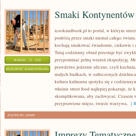
Smaki Kontynentów
icookandbook.pl to portal, w którym street 
podróżą przez smaki niemal całego świata. 
kochają smakować świadomie, ciekawie i z
Tutaj codzienny obiad przestaje być zwykł
przypominać pełną wrażeń ekspedycję. M
MARZEC - 22 - 2026
prawdziwe jedzenie uliczne, czyli kuchnia,
SMAKI
MOŻLIWOŚĆ KOMENTOWANIA
małych budkach, w zatłoczonych dzielnicac
KONTYNENTÓW
ZOSTAŁA WYŁĄCZONA
kultura kulinarna spotyka się z codzienn
właśnie street food najlepiej pokazuje, że 
skomplikowana, aby zachwycać. Czasem wy
przyprawione mięso, świeże warzywa,
[ R
POSTED BY ADMIN
Imprezy Tematyczne