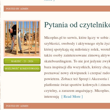
POSTED BY ADMIN
Pytania od czytelni
Micoplus.pl to serwis, które łączy w sobie
szybkości, swobody i aktywnego stylu życi
której spotykają się miłośnicy rolek, wrote
także osoby zainteresowane zimową akty
skateboardingiem. To nie jest jedynie zwyk
MARZEC - 23 - 2026
baza inspiracji dla wszystkich, którzy chcą
PYTANIA
MOŻLIWOŚĆ KOMENTOWANIA
poznawać nowy ekwipunek i czerpać rado
OD
ZOSTAŁA WYŁĄCZONA
powietrzu. Zobacz też Sprzęt i Akcesoria i
CZYTELNIKÓW
platformie świat sportów kołowych i zimo
czytelny, a zarazem angażujący. Micoplus.p
interesują
[ Read More ]
POSTED BY ADMIN