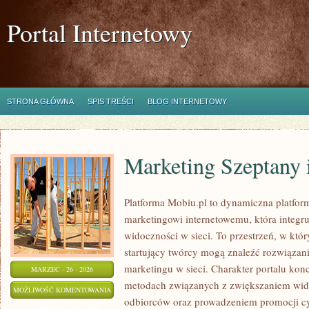
Portal Internetowy
STRONA GŁÓWNA
SPIS TREŚCI
BLOG INTERNETOWY
Marketing Szeptany 
Platforma Mobiu.pl to dynamiczna platfor
marketingowi internetowemu, która integru
widoczności w sieci. To przestrzeń, w który
startujący twórcy mogą znaleźć rozwiąza
marketingu w sieci. Charakter portalu kon
MARZEC - 26 - 2026
metodach związanych z zwiększaniem wid
MARKETING
MOŻLIWOŚĆ KOMENTOWANIA
odbiorców oraz prowadzeniem promocji c
SZEPTANY
ZOSTAŁA WYŁĄCZONA